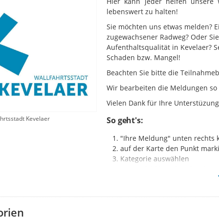
Hier kann jeder helfen unsere 
lebenswert zu halten!
Sie möchten uns etwas melden? Ei
zugewachsener Radweg? Oder Sie 
Aufenthaltsqualität in Kevelaer?
Schaden bzw. Mangel!
Beachten Sie bitte die Teilnahm
Wir bearbeiten die Meldungen so 
Vielen Dank für Ihre Unterstüzung
hrtsstadt Kevelaer
So geht's:
"Ihre Meldung" unten rechts k
auf der Karte den Punkt mark
Kategorie auswählen
im Textfeld kurz beschreiben
ggf. ein Foto beifügen
"Meldung absenden"
Ihre Meldung wird nicht angezeigt?
D
orien
Ideen- und Mängelmelder erschein