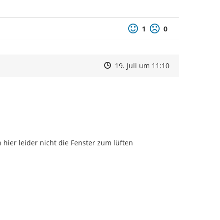
1
0
Zeitpunkt des Erstellens
Zeitpunkt des Erstellens
Zur Äußerung
19. Juli um 11:10
hier leider nicht die Fenster zum lüften 