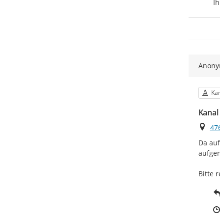
Ih
Anon
Kat
Kan
Kanal 
Ort
476
Da auf
aufgem
Bitte 