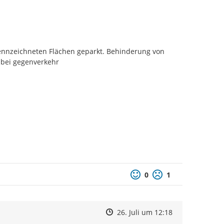
ekennzeichneten Flächen geparkt. Behinderung von 
 bei gegenverkehr
0
1
Zeitpunkt des Erstellens
Zeitpunkt des Erstellens
Zur Äußerung
26. Juli um 12:18