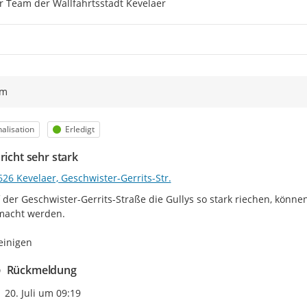
r Team der Wallfahrtsstadt Kevelaer
ym
egorie
Status
alisation
Erledigt
richt sehr stark
26 Kevelaer, Geschwister-Gerrits-Str.
 der Geschwister-Gerrits-Straße die Gullys so stark riechen, können 
acht werden.

reinigen
Rückmeldung
Zeitpunkt des Erstellens
20. Juli um 09:19