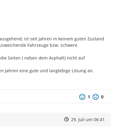
usgehend, ist seit Jahren in keinem guten Zustand

ausweichende Fahrzeuge bzw. schwere 
 die Seiten ( neben dem Asphalt) nicht auf 
len Jahren eine gute und langlebige Lösung an.
1
0
Zeitpunkt des Erstellens
Zeitpunkt des Erstellens
Zur Äußerung
29. Juli um 06:41