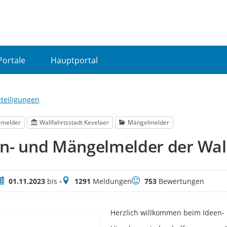
Portale
Hauptportal
eteiligungen
lmelder
Wallfahrtsstadt Kevelaer
Mängelmelder
n- und Mängelmelder der Wall
eitraum
Meldungen
Bewertungen
01.11.2023
bis
-
1291
Meldungen
753
Bewertungen
Herzlich willkommen beim Ideen- 