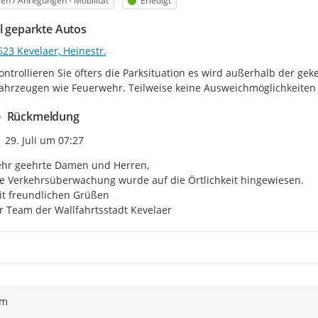
een / Anregungen - Mobilität
Erledigt
el geparkte Autos
23 Kevelaer, Heinestr.
kontrollieren Sie öfters die Parksituation es wird außerhalb der g
ahrzeugen wie Feuerwehr. Teilweise keine Ausweichmöglichkeiten
Rückmeldung
Zeitpunkt des Erstellens
29. Juli um 07:27
hr geehrte Damen und Herren,

e Verkehrsüberwachung wurde auf die Örtlichkeit hingewiesen.

t freundlichen Grüßen

r Team der Wallfahrtsstadt Kevelaer
ym