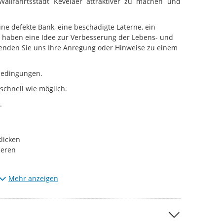
Wallfahrtsstadt Kevelaer attraktiver zu machen und
ne defekte Bank, eine beschädigte Laterne, ein
haben eine Idee zur Verbesserung der Lebens- und
 Senden Sie uns Ihre Anregung oder Hinweise zu einem
ebedingungen.
schnell wie möglich.
.
licken
ieren
Mehr anzeigen
a die Meldungen erst gesichtet werden, bevor sie im
en, bitten wir um etwas Geduld. Wir sichten und