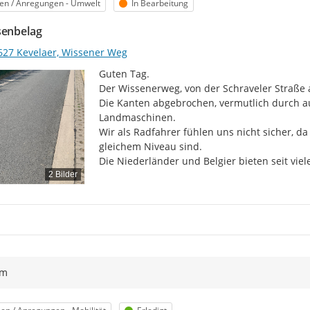
egorie
Status
en / Anregungen - Umwelt
In Bearbeitung
senbelag
627 Kevelaer, Wissener Weg
Guten Tag.

Der Wissenerweg, von der Schraveler Straße a
Die Kanten abgebrochen, vermutlich durch 
Landmaschinen.

Wir als Radfahrer fühlen uns nicht sicher, da
gleichem Niveau sind.

Die Niederländer und Belgier bieten seit vie
2 Bilder
ym
egorie
Status