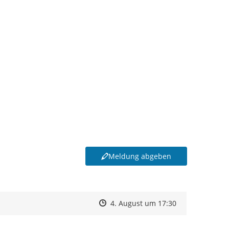
Meldung abgeben
Zeitpunkt des Erstellens
Zeitpunkt des Erstellens
Zur Äußerung
4. August um 17:30