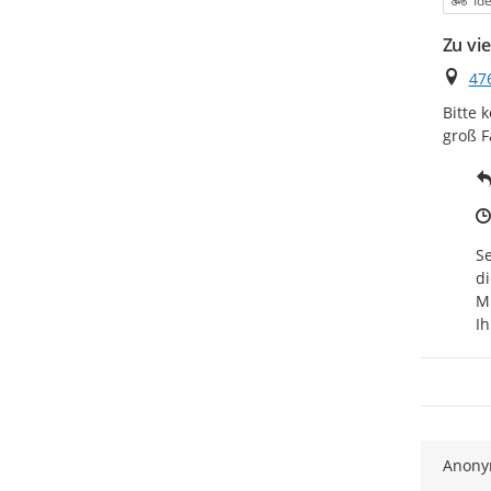
Id
Zu vi
Ort
476
Bitte 
groß F
Se
di
Mi
Ih
Anon