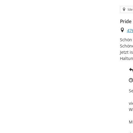
Kat
Ide
Pride
Ort
47
Schön 
Schöne
Jetzt 
Haltun
Se
vi
Wa
Mi