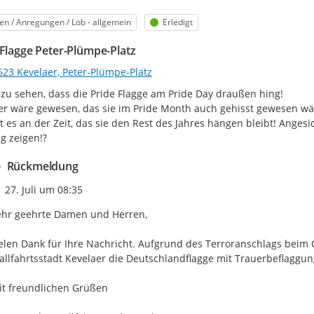
egorie
Status
en / Anregungen / Lob - allgemein
Erledigt
 Flagge Peter-Plümpe-Platz
623 Kevelaer, Peter-Plümpe-Platz
zu sehen, dass die Pride Flagge am Pride Day draußen hing!

r wäre gewesen, das sie im Pride Month auch gehisst gewesen wär
ist es an der Zeit, das sie den Rest des Jahres hängen bleibt! Angesi
g zeigen!?
Rückmeldung
Zeitpunkt des Erstellens
27. Juli um 08:35
hr geehrte Damen und Herren,

elen Dank für Ihre Nachricht. Aufgrund des Terroranschlags beim Ch
llfahrtsstadt Kevelaer die Deutschlandflagge mit Trauerbeflaggung
t freundlichen Grüßen
