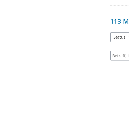
113
M
Status
3 Einträg
Suche na