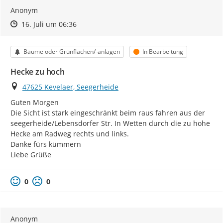
Anonym
Zeitpunkt des Erstellens
Zeitpunkt des Erstellens
Zur Äußerung
16. Juli um 06:36
Kategorie
Status
Bäume oder Grünflächen/-anlagen
In Bearbeitung
Hecke zu hoch
Ort
47625 Kevelaer, Seegerheide
Guten Morgen

Die Sicht ist stark eingeschränkt beim raus fahren aus der 
seegerheide/Lebensdorfer Str. In Wetten durch die zu hohe 
Hecke am Radweg rechts und links.

Danke fürs kümmern

Liebe Grüße
0
0
Anonym