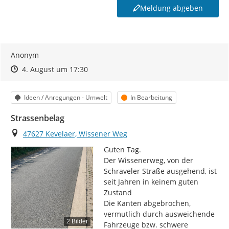
Meldung abgeben
Anonym
Zeitpunkt des Erstellens
Zeitpunkt des Erstellens
Zur Äußerung
4. August um 17:30
Kategorie
Status
Ideen / Anregungen - Umwelt
In Bearbeitung
Strassenbelag
Ort
47627 Kevelaer, Wissener Weg
Guten Tag.

Der Wissenerweg, von der 
Schraveler Straße ausgehend, ist 
seit Jahren in keinem guten 
Zustand

Die Kanten abgebrochen, 
vermutlich durch ausweichende 
2 Bilder
Fahrzeuge bzw. schwere 