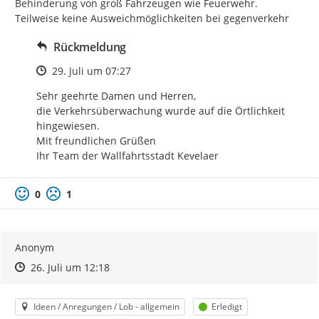
Behinderung von groß Fahrzeugen wie Feuerwehr. 
Teilweise keine Ausweichmöglichkeiten bei gegenverkehr
Rückmeldung
Zeitpunkt des Erstellens
29. Juli um 07:27
Sehr geehrte Damen und Herren,

die Verkehrsüberwachung wurde auf die Örtlichkeit 
hingewiesen.

Mit freundlichen Grüßen

Ihr Team der Wallfahrtsstadt Kevelaer
0
1
Anonym
Zeitpunkt des Erstellens
Zeitpunkt des Erstellens
Zur Äußerung
26. Juli um 12:18
Kategorie
Status
Ideen / Anregungen / Lob - allgemein
Erledigt