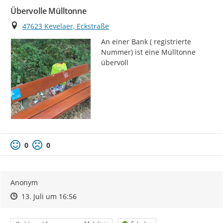
Übervolle Mülltonne
Ort
47623 Kevelaer, Eckstraße
An einer Bank ( registrierte 
Nummer) ist eine Mülltonne 
übervoll
0
0
Anonym
Zeitpunkt des Erstellens
Zeitpunkt des Erstellens
Zur Äußerung
13. Juli um 16:56