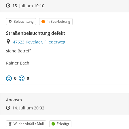
Zeitpunkt des Erstellens
Zeitpunkt des Erstellens
Zur Äußerung
15. Juli um 10:10
Kategorie
Status
Beleuchtung
In Bearbeitung
Straßenbeleuchtung defekt
Ort
47623 Kevelaer, Fliederweg
siehe Betreff

Rainer Bach
0
0
Anonym
Zeitpunkt des Erstellens
Zeitpunkt des Erstellens
Zur Äußerung
14. Juli um 20:32
Kategorie
Status
Wilder Abfall / Müll
Erledigt