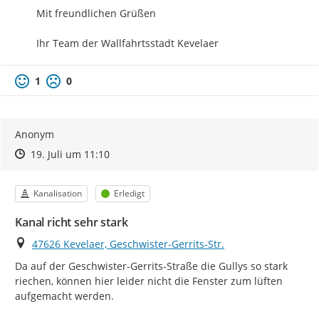
Mit freundlichen Grüßen

Ihr Team der Wallfahrtsstadt Kevelaer
1
0
Anonym
Zeitpunkt des Erstellens
Zeitpunkt des Erstellens
Zur Äußerung
19. Juli um 11:10
Kategorie
Status
Kanalisation
Erledigt
Kanal richt sehr stark
Ort
47626 Kevelaer, Geschwister-Gerrits-Str.
Da auf der Geschwister-Gerrits-Straße die Gullys so stark 
riechen, können hier leider nicht die Fenster zum lüften 
aufgemacht werden.
