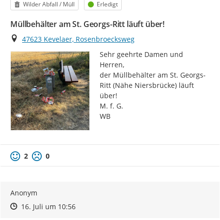
Kategorie
Status
Wilder Abfall / Müll
Erledigt
Müllbehälter am St. Georgs-Ritt läuft über!
Ort
47623 Kevelaer, Rosenbroecksweg
Sehr geehrte Damen und 
Herren,

der Müllbehälter am St. Georgs-
Ritt (Nähe Niersbrücke) läuft 
über!

M. f. G.

WB
2
0
Anonym
Zeitpunkt des Erstellens
Zeitpunkt des Erstellens
Zur Äußerung
16. Juli um 10:56