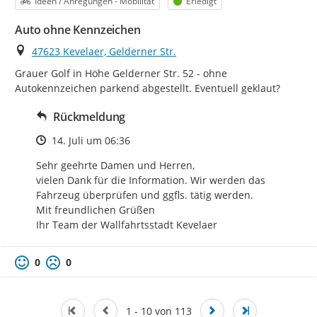
Kategorie
Status
Ideen / Anregungen - Mobilität
Erledigt
Auto ohne Kennzeichen
Ort
47623 Kevelaer, Gelderner Str.
Grauer Golf in Höhe Gelderner Str. 52 - ohne 
Autokennzeichen parkend abgestellt. Eventuell geklaut?
Rückmeldung
Zeitpunkt des Erstellens
14. Juli um 06:36
Sehr geehrte Damen und Herren,

vielen Dank für die Information. Wir werden das 
Fahrzeug überprüfen und ggfls. tätig werden.

Mit freundlichen Grüßen

Ihr Team der Wallfahrtsstadt Kevelaer
0
0
1 - 10 von 113