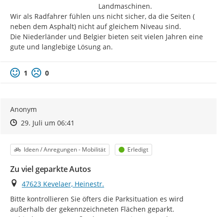
Landmaschinen.

Wir als Radfahrer fühlen uns nicht sicher, da die Seiten ( 
neben dem Asphalt) nicht auf gleichem Niveau sind.

Die Niederländer und Belgier bieten seit vielen Jahren eine 
gute und langlebige Lösung an.
1
0
Anonym
Zeitpunkt des Erstellens
Zeitpunkt des Erstellens
Zur Äußerung
29. Juli um 06:41
Kategorie
Status
Ideen / Anregungen - Mobilität
Erledigt
Zu viel geparkte Autos
Ort
47623 Kevelaer, Heinestr.
Bitte kontrollieren Sie öfters die Parksituation es wird 
außerhalb der gekennzeichneten Flächen geparkt. 