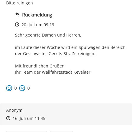
Bitte reinigen
Rückmeldung
Zeitpunkt des Erstellens
20. Juli um 09:19
Sehr geehrte Damen und Herren,

im Laufe dieser Woche wird ein Spülwagen den Bereich 
der Geschwister-Gerrits-Straße reinigen.

Mit freundlichen Grüßen

Ihr Team der Wallfahrtsstadt Kevelaer
0
0
Anonym
Zeitpunkt des Erstellens
Zeitpunkt des Erstellens
Zur Äußerung
16. Juli um 11:45