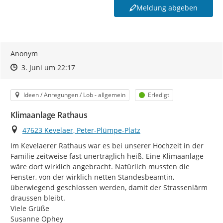
Meldung abgeben
Anonym
Zeitpunkt des Erstellens
Zeitpunkt des Erstellens
Zur Äußerung
3. Juni um 22:17
Kategorie
Status
Ideen / Anregungen / Lob - allgemein
Erledigt
Klimaanlage Rathaus
Ort
47623 Kevelaer, Peter-Plümpe-Platz
Im Kevelaerer Rathaus war es bei unserer Hochzeit in der 
Familie zeitweise fast unerträglich heiß. Eine Klimaanlage 
wäre dort wirklich angebracht. Natürlich mussten die 
Fenster, von der wirklich netten Standesbeamtin, 
überwiegend geschlossen werden, damit der Strassenlärm 
draussen bleibt.

Viele Grüße

Susanne Ophey