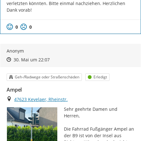
verletzten könnten. Bitte einmal nachziehen. Herzlichen 
Dank vorab!
0
0
Anonym
Zeitpunkt des Erstellens
Zeitpunkt des Erstellens
Zur Äußerung
30. Mai um 22:07
Kategorie
Status
Geh-/Radwege oder Straßenschäden
Erledigt
Ampel
Ort
47623 Kevelaer, Rheinstr.
Sehr geehrte Damen und 
Herren,

Die Fahrrad Fußgänger Ampel an 
der B9 ist von der Insel aus 