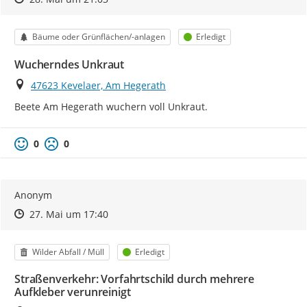
Kategorie
Status
Bäume oder Grünflächen/-anlagen
Erledigt
Wucherndes Unkraut
Ort
47623 Kevelaer, Am Hegerath
Beete Am Hegerath wuchern voll Unkraut.
0
0
Anonym
Zeitpunkt des Erstellens
Zeitpunkt des Erstellens
Zur Äußerung
27. Mai um 17:40
Kategorie
Status
Wilder Abfall / Müll
Erledigt
Straßenverkehr: Vorfahrtschild durch mehrere
Aufkleber verunreinigt