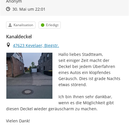
Anonym
Zeitpunkt des Erstellens
Zeitpunkt des Erstellens
Zur Äußerung
30. Mai um 22:01
Kategorie
Status
Kanalisation
Erledigt
Kanaldeckel
Ort
47623 Kevelaer, Biegstr.
Hallo liebes Stadtteam,

seit einiger Zeit macht der 
Deckel bei jedem Überfahren 
eines Autos ein klopfendes 
Geräusch. Dies ist grade Nachts 
etwas störend.

Ich bin Ihnen sehr dankbar, 
wenn es die Möglichkeit gibt 
diesen Deckel wieder geräuscharm zu machen.

Vielen Dank!
