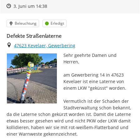
Zeitpunkt des Erstellens
Zeitpunkt des Erstellens
Zur Äußerung
3. Juni um 14:38
Kategorie
Status
Beleuchtung
Erledigt
Defekte Straßenlaterne
Ort
47623 Kevelaer, Gewerbering
Sehr geehrte Damen und 
Herren,

am Gewerbering 14 in 47623 
Kevelaer ist eine Laterne von 
einem LKW "geküsst" worden.

Vermutlich ist der Schaden der 
Stadtverwaltung schon bekannt, 
da die Laterne schon gekürzt worden ist. Damit die Laterne 
etwas besser gesehen wird und nicht PKW oder LKW damit 
kollidieren, haben wir sie mit rot-weißem-Flatterband und 
einer Warnweste gekennzeichnet.
