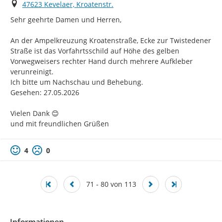
Ort
47623 Kevelaer, Kroatenstr.
Sehr geehrte Damen und Herren,

An der Ampelkreuzung Kroatenstraße, Ecke zur Twistedener 
Straße ist das Vorfahrtsschild auf Höhe des gelben 
Vorwegweisers rechter Hand durch mehrere Aufkleber 
verunreinigt.

Ich bitte um Nachschau und Behebung.

Gesehen: 27.05.2026

Vielen Dank 😊

und mit freundlichen Grüßen
4
0
71 - 80 von 113
Informationen