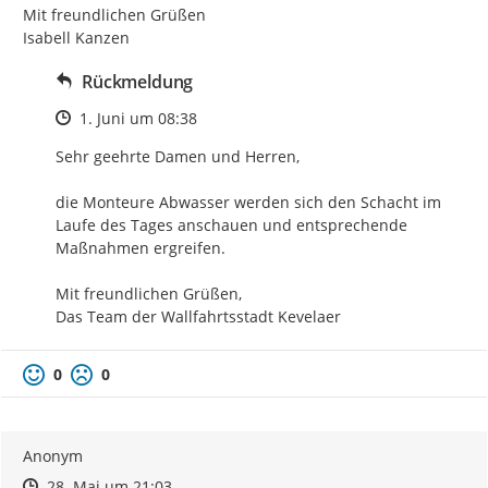
Mit freundlichen Grüßen

Isabell Kanzen
Rückmeldung
Zeitpunkt des Erstellens
1. Juni um 08:38
Sehr geehrte Damen und Herren,

die Monteure Abwasser werden sich den Schacht im 
Laufe des Tages anschauen und entsprechende 
Maßnahmen ergreifen.

Mit freundlichen Grüßen,

Das Team der Wallfahrtsstadt Kevelaer
0
0
Anonym
Zeitpunkt des Erstellens
Zeitpunkt des Erstellens
Zur Äußerung
28. Mai um 21:03