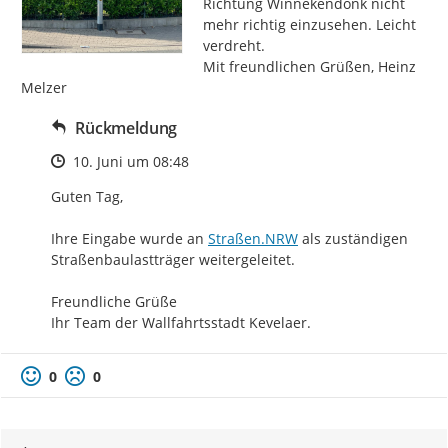
Richtung Winnekendonk nicht 
mehr richtig einzusehen. Leicht 
verdreht.

Mit freundlichen Grüßen, Heinz 
Melzer
Rückmeldung
Zeitpunkt des Erstellens
10. Juni um 08:48
Guten Tag,

http://
Ihre Eingabe wurde an 
Straßen.NRW
 als zuständigen 
Straßenbaulastträger weitergeleitet.

Freundliche Grüße

Ihr Team der Wallfahrtsstadt Kevelaer.
0
0