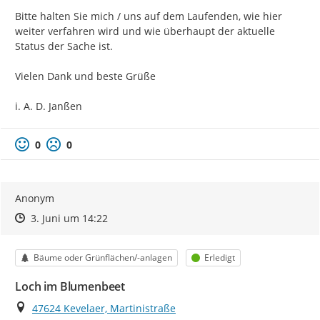
Bitte halten Sie mich / uns auf dem Laufenden, wie hier 
weiter verfahren wird und wie überhaupt der aktuelle 
Status der Sache ist.

Vielen Dank und beste Grüße

i. A. D. Janßen
0
0
Anonym
Zeitpunkt des Erstellens
Zeitpunkt des Erstellens
Zur Äußerung
3. Juni um 14:22
Kategorie
Status
Bäume oder Grünflächen/-anlagen
Erledigt
Loch im Blumenbeet
Ort
47624 Kevelaer, Martinistraße