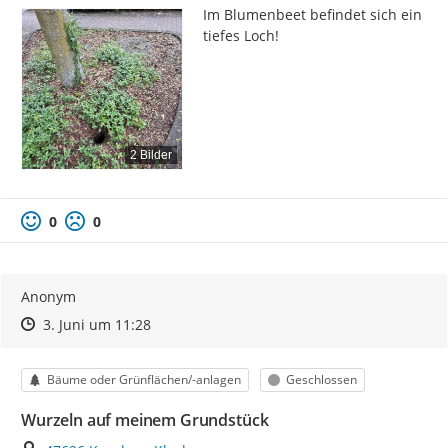
Im Blumenbeet befindet sich ein 
tiefes Loch!
2 Bilder
0
0
Anonym
Zeitpunkt des Erstellens
Zeitpunkt des Erstellens
Zur Äußerung
3. Juni um 11:28
Kategorie
Status
Bäume oder Grünflächen/-anlagen
Geschlossen
Wurzeln auf meinem Grundstück