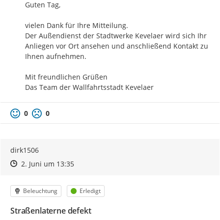
Guten Tag,

vielen Dank für Ihre Mitteilung.

Der Außendienst der Stadtwerke Kevelaer wird sich Ihr 
Anliegen vor Ort ansehen und anschließend Kontakt zu 
Ihnen aufnehmen.

Mit freundlichen Grüßen

Das Team der Wallfahrtsstadt Kevelaer
0
0
dirk1506
Zeitpunkt des Erstellens
Zeitpunkt des Erstellens
Zur Äußerung
2. Juni um 13:35
Kategorie
Status
Beleuchtung
Erledigt
Straßenlaterne defekt