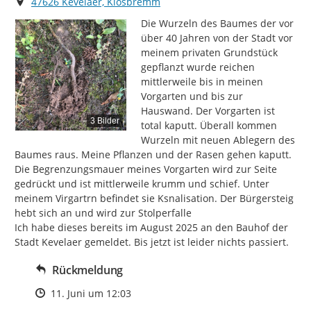
Ort
47626 Kevelaer, Klosbremm
Die Wurzeln des Baumes der vor 
über 40 Jahren von der Stadt vor 
meinem privaten Grundstück 
gepflanzt wurde reichen 
mittlerweile bis in meinen 
Vorgarten und bis zur 
Hauswand. Der Vorgarten ist 
3 Bilder
total kaputt. Überall kommen 
Wurzeln mit neuen Ablegern des 
Baumes raus. Meine Pflanzen und der Rasen gehen kaputt.

Die Begrenzungsmauer meines Vorgarten wird zur Seite 
gedrückt und ist mittlerweile krumm und schief. Unter 
meinem Virgartrn befindet sie Ksnalisation. Der Bürgersteig 
hebt sich an und wird zur Stolperfalle

Ich habe dieses bereits im August 2025 an den Bauhof der 
Stadt Kevelaer gemeldet. Bis jetzt ist leider nichts passiert.
Rückmeldung
Zeitpunkt des Erstellens
11. Juni um 12:03