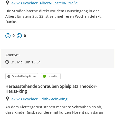
Ort
47623 Kevelaer, Albert-Einstein-Straße
Die Straßenlaterne direkt vor dem Hauseingang in der 
Albert-Einstein-Str. 22 ist seit mehreren Wochen defekt.

Danke.
0
0
Anonym
Zeitpunkt des Erstellens
Zeitpunkt des Erstellens
Zur Äußerung
31. Mai um 15:34
Kategorie
Status
Spiel-/Bolzplätze
Erledigt
Herausstehende Schrauben Spielplatz Theodor-
Heuss-Ring
Ort
47623 Kevelaer, Edith-Stein-Ring
An dem Klettergerüst stehen mehrere Schrauben so ab, 
dass Kinder (insbesondere mit kurzen Hosen) sich daran 