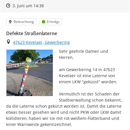
Zeitpunkt des Erstellens
Zeitpunkt des Erstellens
Zur Äußerung
3. Juni um 14:38
Kategorie
Status
Beleuchtung
Erledigt
Defekte Straßenlaterne
Ort
47623 Kevelaer, Gewerbering
Sehr geehrte Damen und 
Herren,

am Gewerbering 14 in 47623 
Kevelaer ist eine Laterne von 
einem LKW "geküsst" worden.

Vermutlich ist der Schaden der 
Stadtverwaltung schon bekannt, 
da die Laterne schon gekürzt worden ist. Damit die Laterne 
etwas besser gesehen wird und nicht PKW oder LKW damit 
kollidieren, haben wir sie mit rot-weißem-Flatterband und 
einer Warnweste gekennzeichnet.
