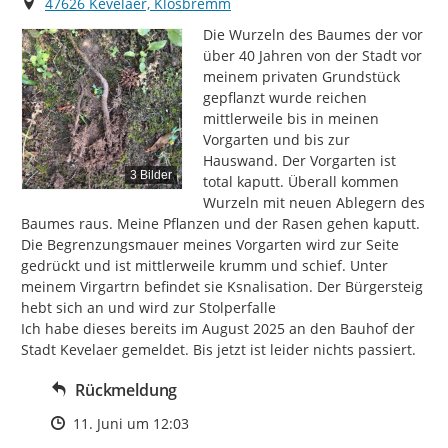
Ort
47626 Kevelaer, Klosbremm
Die Wurzeln des Baumes der vor 
über 40 Jahren von der Stadt vor 
meinem privaten Grundstück 
gepflanzt wurde reichen 
mittlerweile bis in meinen 
Vorgarten und bis zur 
Hauswand. Der Vorgarten ist 
3 Bilder
total kaputt. Überall kommen 
Wurzeln mit neuen Ablegern des 
Baumes raus. Meine Pflanzen und der Rasen gehen kaputt.

Die Begrenzungsmauer meines Vorgarten wird zur Seite 
gedrückt und ist mittlerweile krumm und schief. Unter 
meinem Virgartrn befindet sie Ksnalisation. Der Bürgersteig 
hebt sich an und wird zur Stolperfalle

Ich habe dieses bereits im August 2025 an den Bauhof der 
Stadt Kevelaer gemeldet. Bis jetzt ist leider nichts passiert.
Rückmeldung
Zeitpunkt des Erstellens
11. Juni um 12:03