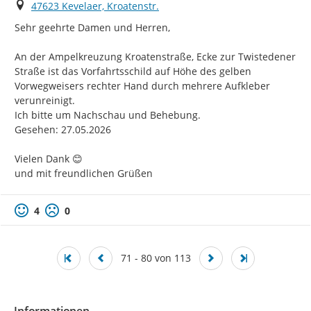
Ort
47623 Kevelaer, Kroatenstr.
Sehr geehrte Damen und Herren,

An der Ampelkreuzung Kroatenstraße, Ecke zur Twistedener 
Straße ist das Vorfahrtsschild auf Höhe des gelben 
Vorwegweisers rechter Hand durch mehrere Aufkleber 
verunreinigt.

Ich bitte um Nachschau und Behebung.

Gesehen: 27.05.2026

Vielen Dank 😊

und mit freundlichen Grüßen
4
0
71 - 80 von 113
Informationen