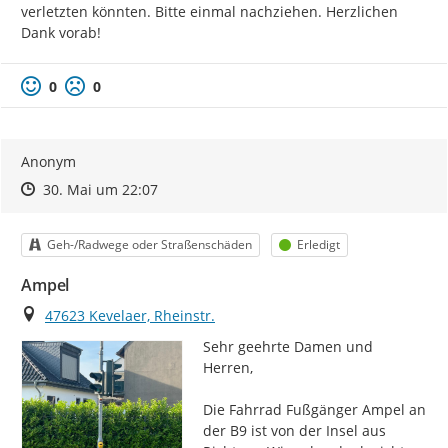
verletzten könnten. Bitte einmal nachziehen. Herzlichen 
Dank vorab!
0
0
Anonym
Zeitpunkt des Erstellens
Zeitpunkt des Erstellens
Zur Äußerung
30. Mai um 22:07
Kategorie
Status
Geh-/Radwege oder Straßenschäden
Erledigt
Ampel
Ort
47623 Kevelaer, Rheinstr.
Sehr geehrte Damen und 
Herren,

Die Fahrrad Fußgänger Ampel an 
der B9 ist von der Insel aus 