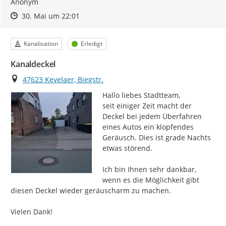
Anonym
Zeitpunkt des Erstellens
Zeitpunkt des Erstellens
Zur Äußerung
30. Mai um 22:01
Kategorie
Status
Kanalisation
Erledigt
Kanaldeckel
Ort
47623 Kevelaer, Biegstr.
Hallo liebes Stadtteam,

seit einiger Zeit macht der 
Deckel bei jedem Überfahren 
eines Autos ein klopfendes 
Geräusch. Dies ist grade Nachts 
etwas störend.

Ich bin Ihnen sehr dankbar, 
wenn es die Möglichkeit gibt 
diesen Deckel wieder geräuscharm zu machen.

Vielen Dank!
