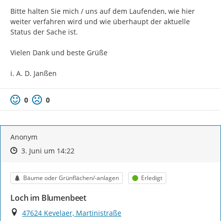
Bitte halten Sie mich / uns auf dem Laufenden, wie hier 
weiter verfahren wird und wie überhaupt der aktuelle 
Status der Sache ist.

Vielen Dank und beste Grüße

i. A. D. Janßen
0
0
Anonym
Zeitpunkt des Erstellens
Zeitpunkt des Erstellens
Zur Äußerung
3. Juni um 14:22
Kategorie
Status
Bäume oder Grünflächen/-anlagen
Erledigt
Loch im Blumenbeet
Ort
47624 Kevelaer, Martinistraße