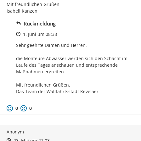
Mit freundlichen Grüßen

Isabell Kanzen
Rückmeldung
Zeitpunkt des Erstellens
1. Juni um 08:38
Sehr geehrte Damen und Herren,

die Monteure Abwasser werden sich den Schacht im 
Laufe des Tages anschauen und entsprechende 
Maßnahmen ergreifen.

Mit freundlichen Grüßen,

Das Team der Wallfahrtsstadt Kevelaer
0
0
Anonym
Zeitpunkt des Erstellens
Zeitpunkt des Erstellens
Zur Äußerung
28. Mai um 21:03