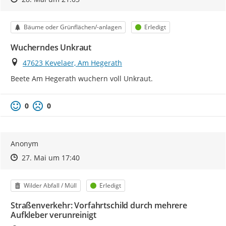
Kategorie
Status
Bäume oder Grünflächen/-anlagen
Erledigt
Wucherndes Unkraut
Ort
47623 Kevelaer, Am Hegerath
Beete Am Hegerath wuchern voll Unkraut.
0
0
Anonym
Zeitpunkt des Erstellens
Zeitpunkt des Erstellens
Zur Äußerung
27. Mai um 17:40
Kategorie
Status
Wilder Abfall / Müll
Erledigt
Straßenverkehr: Vorfahrtschild durch mehrere
Aufkleber verunreinigt