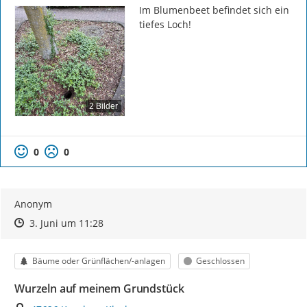
Im Blumenbeet befindet sich ein 
tiefes Loch!
2 Bilder
0
0
Anonym
Zeitpunkt des Erstellens
Zeitpunkt des Erstellens
Zur Äußerung
3. Juni um 11:28
Kategorie
Status
Bäume oder Grünflächen/-anlagen
Geschlossen
Wurzeln auf meinem Grundstück