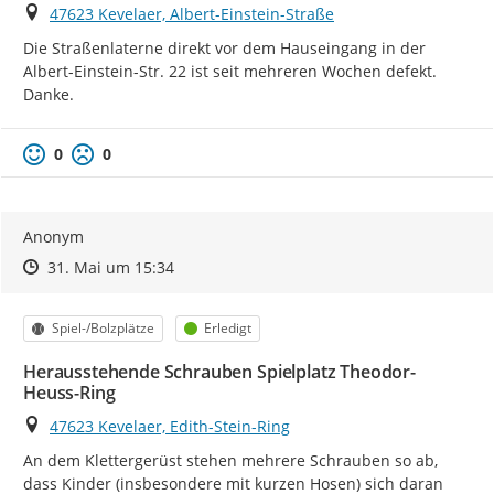
Ort
47623 Kevelaer, Albert-Einstein-Straße
Die Straßenlaterne direkt vor dem Hauseingang in der 
Albert-Einstein-Str. 22 ist seit mehreren Wochen defekt.

Danke.
0
0
Anonym
Zeitpunkt des Erstellens
Zeitpunkt des Erstellens
Zur Äußerung
31. Mai um 15:34
Kategorie
Status
Spiel-/Bolzplätze
Erledigt
Herausstehende Schrauben Spielplatz Theodor-
Heuss-Ring
Ort
47623 Kevelaer, Edith-Stein-Ring
An dem Klettergerüst stehen mehrere Schrauben so ab, 
dass Kinder (insbesondere mit kurzen Hosen) sich daran 