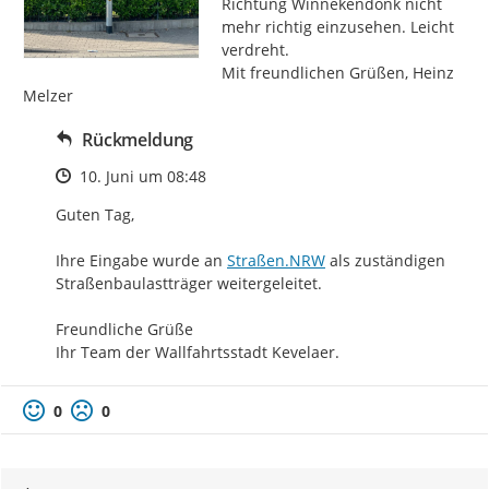
Richtung Winnekendonk nicht 
mehr richtig einzusehen. Leicht 
verdreht.

Mit freundlichen Grüßen, Heinz 
Melzer
Rückmeldung
Zeitpunkt des Erstellens
10. Juni um 08:48
Guten Tag,

http://
Ihre Eingabe wurde an 
Straßen.NRW
 als zuständigen 
Straßenbaulastträger weitergeleitet.

Freundliche Grüße

Ihr Team der Wallfahrtsstadt Kevelaer.
0
0