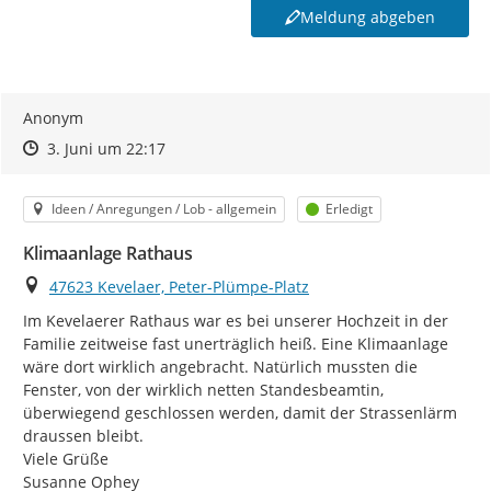
Meldung abgeben
Anonym
Zeitpunkt des Erstellens
Zeitpunkt des Erstellens
Zur Äußerung
3. Juni um 22:17
Kategorie
Status
Ideen / Anregungen / Lob - allgemein
Erledigt
Klimaanlage Rathaus
Ort
47623 Kevelaer, Peter-Plümpe-Platz
Im Kevelaerer Rathaus war es bei unserer Hochzeit in der 
Familie zeitweise fast unerträglich heiß. Eine Klimaanlage 
wäre dort wirklich angebracht. Natürlich mussten die 
Fenster, von der wirklich netten Standesbeamtin, 
überwiegend geschlossen werden, damit der Strassenlärm 
draussen bleibt.

Viele Grüße

Susanne Ophey