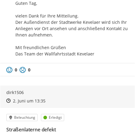
Guten Tag,

vielen Dank für Ihre Mitteilung.

Der Außendienst der Stadtwerke Kevelaer wird sich Ihr 
Anliegen vor Ort ansehen und anschließend Kontakt zu 
Ihnen aufnehmen.

Mit freundlichen Grüßen

Das Team der Wallfahrtsstadt Kevelaer
0
0
dirk1506
Zeitpunkt des Erstellens
Zeitpunkt des Erstellens
Zur Äußerung
2. Juni um 13:35
Kategorie
Status
Beleuchtung
Erledigt
Straßenlaterne defekt