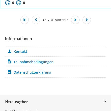
0
0
61 - 70 von 113
Informationen
Kontakt
Teilnahmebedingungen
Datenschutzerklärung
Service
Herausgeber