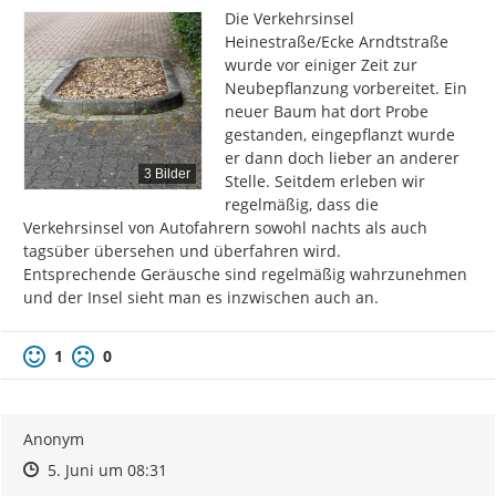
Die Verkehrsinsel 
Heinestraße/Ecke Arndtstraße 
wurde vor einiger Zeit zur 
Neubepflanzung vorbereitet. Ein 
neuer Baum hat dort Probe 
gestanden, eingepflanzt wurde 
er dann doch lieber an anderer 
3 Bilder
Stelle. Seitdem erleben wir 
regelmäßig, dass die 
Verkehrsinsel von Autofahrern sowohl nachts als auch 
tagsüber übersehen und überfahren wird.

Entsprechende Geräusche sind regelmäßig wahrzunehmen 
und der Insel sieht man es inzwischen auch an.
1
0
Anonym
Zeitpunkt des Erstellens
Zeitpunkt des Erstellens
Zur Äußerung
5. Juni um 08:31