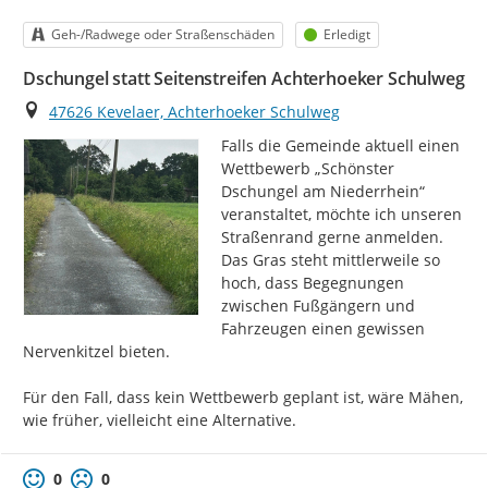
Kategorie
Status
Geh-/Radwege oder Straßenschäden
Erledigt
Dschungel statt Seitenstreifen Achterhoeker Schulweg
Ort
47626 Kevelaer, Achterhoeker Schulweg
Falls die Gemeinde aktuell einen 
Wettbewerb „Schönster 
Dschungel am Niederrhein“ 
veranstaltet, möchte ich unseren 
Straßenrand gerne anmelden. 
Das Gras steht mittlerweile so 
hoch, dass Begegnungen 
zwischen Fußgängern und 
Fahrzeugen einen gewissen 
Nervenkitzel bieten.

Für den Fall, dass kein Wettbewerb geplant ist, wäre Mähen, 
wie früher, vielleicht eine Alternative.
0
0