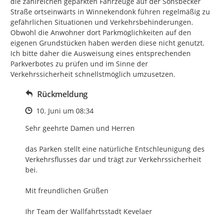
die zahlreichen geparkten Fahrzeuge auf der Sonsbecker 
Straße ortseinwärts in Winnekendonk führen regelmäßig zu 
gefährlichen Situationen und Verkehrsbehinderungen. 
Obwohl die Anwohner dort Parkmöglichkeiten auf den 
eigenen Grundstücken haben werden diese nicht genutzt.

Ich bitte daher die Ausweisung eines entsprechenden 
Parkverbotes zu prüfen und im Sinne der 
Verkehrssicherheit schnellstmöglich umzusetzen.
Rückmeldung
Zeitpunkt des Erstellens
10. Juni um 08:34
Sehr geehrte Damen und Herren

das Parken stellt eine natürliche Entschleunigung des 
Verkehrsflusses dar und trägt zur Verkehrssicherheit 
bei.

Mit freundlichen Grüßen

Ihr Team der Wallfahrtsstadt Kevelaer