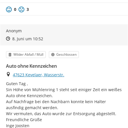
0
3
Anonym
Zeitpunkt des Erstellens
Zeitpunkt des Erstellens
Zur Äußerung
8. Juni um 10:52
Kategorie
Status
Wilder Abfall / Müll
Geschlossen
Auto ohne Kennzeichen
Ort
47623 Kevelaer, Wasserstr.
Guten Tag ,

Sin Höhe von Mühlenring 1 steht seit einiger Zeit ein weißes 
Auto ohne Kennzeichen.

Auf Nachfrage bei den Nachbarn konnte kein Halter 
ausfindig gemacht werden.

Wir vermuten, das Auto wurde zur Entsorgung abgestellt.

Freundliche Grüße

Inge Joosten