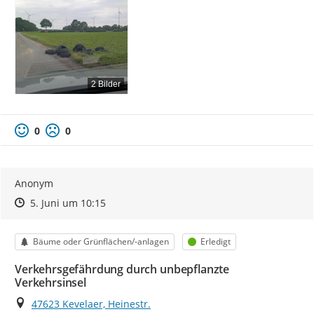
2 Bilder
0
0
Anonym
Zeitpunkt des Erstellens
Zeitpunkt des Erstellens
Zur Äußerung
5. Juni um 10:15
Kategorie
Status
Bäume oder Grünflächen/-anlagen
Erledigt
Verkehrsgefährdung durch unbepflanzte
Verkehrsinsel
Ort
47623 Kevelaer, Heinestr.