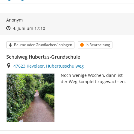
Anonym
Zeitpunkt des Erstellens
Zeitpunkt des Erstellens
Zur Äußerung
4. Juni um 17:10
Kategorie
Status
Bäume oder Grünflächen/-anlagen
In Bearbeitung
Schulweg Hubertus-Grundschule
Ort
47623 Kevelaer, Hubertusschulweg
Noch wenige Wochen, dann ist 
der Weg komplett zugewachsen.