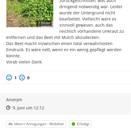
zurückgeschnitten, was auch 
dringend notwendig war. Leider 
wurde der Untergrund nicht 
bearbeitet. Vielleicht wäre es 
2 Bilder
sinnvoll gewesen, auch das 
reichlich vorhandene Unkraut zu 
entfernen und das Beet mit Mulch abzudecken.

Das Beet macht inzwischen einen total verwahrliosten 
Eindruck. Es wäre nett, wenn es ein wenig gepflegt werden 
könnte.

Vorab vielen Dank.
1
0
Anonym
Zeitpunkt des Erstellens
Zeitpunkt des Erstellens
Zur Äußerung
9. Juni um 12:12
Kategorie
Status
Ideen / Anregungen - Mobilität
Erledigt