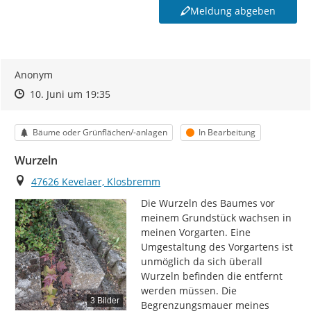
Meldung abgeben
Anonym
Zeitpunkt des Erstellens
Zeitpunkt des Erstellens
Zur Äußerung
10. Juni um 19:35
Kategorie
Status
Bäume oder Grünflächen/-anlagen
In Bearbeitung
Wurzeln
Ort
47626 Kevelaer, Klosbremm
Die Wurzeln des Baumes vor 
meinem Grundstück wachsen in 
meinen Vorgarten. Eine 
Umgestaltung des Vorgartens ist 
unmöglich da sich überall 
Wurzeln befinden die entfernt 
werden müssen. Die 
3 Bilder
Begrenzungsmauer meines 