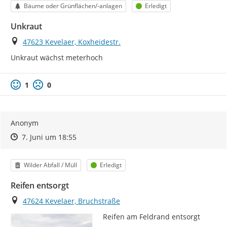
Kategorie
Status
Bäume oder Grünflächen/-anlagen
Erledigt
Unkraut
Ort
47623 Kevelaer, Koxheidestr.
Unkraut wächst meterhoch
1
0
Anonym
Zeitpunkt des Erstellens
Zeitpunkt des Erstellens
Zur Äußerung
7. Juni um 18:55
Kategorie
Status
Wilder Abfall / Müll
Erledigt
Reifen entsorgt
Ort
47624 Kevelaer, Bruchstraße
Reifen am Feldrand entsorgt