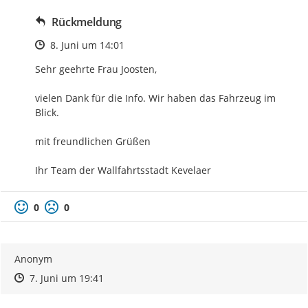
Rückmeldung
Zeitpunkt des Erstellens
8. Juni um 14:01
Sehr geehrte Frau Joosten,

vielen Dank für die Info. Wir haben das Fahrzeug im 
Blick.

mit freundlichen Grüßen

Ihr Team der Wallfahrtsstadt Kevelaer
0
0
Anonym
Zeitpunkt des Erstellens
Zeitpunkt des Erstellens
Zur Äußerung
7. Juni um 19:41