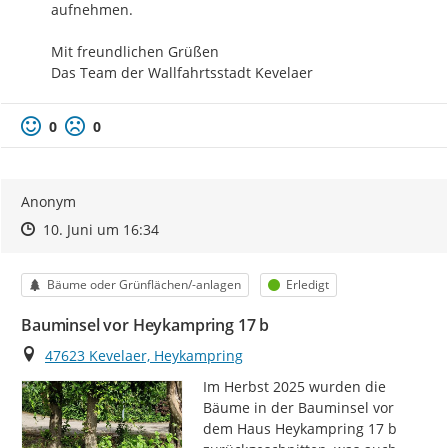
aufnehmen.

Mit freundlichen Grüßen

Das Team der Wallfahrtsstadt Kevelaer
0
0
Anonym
Zeitpunkt des Erstellens
Zeitpunkt des Erstellens
Zur Äußerung
10. Juni um 16:34
Kategorie
Status
Bäume oder Grünflächen/-anlagen
Erledigt
Bauminsel vor Heykampring 17 b
Ort
47623 Kevelaer, Heykampring
Im Herbst 2025 wurden die 
Bäume in der Bauminsel vor 
dem Haus Heykampring 17 b 