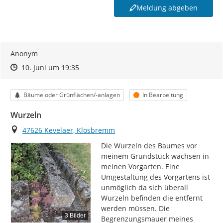
Meldung abgeben
Anonym
Zeitpunkt des Erstellens
Zeitpunkt des Erstellens
Zur Äußerung
10. Juni um 19:35
Kategorie
Status
Bäume oder Grünflächen/-anlagen
In Bearbeitung
Wurzeln
Ort
47626 Kevelaer, Klosbremm
Die Wurzeln des Baumes vor 
meinem Grundstück wachsen in 
meinen Vorgarten. Eine 
Umgestaltung des Vorgartens ist 
unmöglich da sich überall 
Wurzeln befinden die entfernt 
werden müssen. Die 
3 Bilder
Begrenzungsmauer meines 