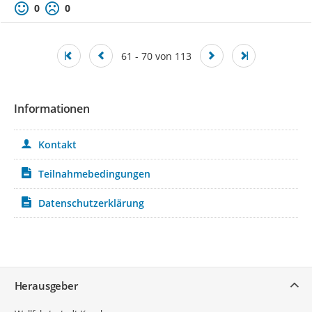
0
0
61 - 70 von 113
Informationen
Kontakt
Teilnahmebedingungen
Datenschutzerklärung
Service
Herausgeber