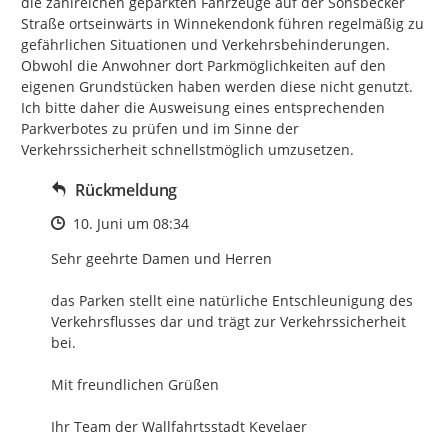
die zahlreichen geparkten Fahrzeuge auf der Sonsbecker 
Straße ortseinwärts in Winnekendonk führen regelmäßig zu 
gefährlichen Situationen und Verkehrsbehinderungen. 
Obwohl die Anwohner dort Parkmöglichkeiten auf den 
eigenen Grundstücken haben werden diese nicht genutzt.

Ich bitte daher die Ausweisung eines entsprechenden 
Parkverbotes zu prüfen und im Sinne der 
Verkehrssicherheit schnellstmöglich umzusetzen.
Rückmeldung
Zeitpunkt des Erstellens
10. Juni um 08:34
Sehr geehrte Damen und Herren

das Parken stellt eine natürliche Entschleunigung des 
Verkehrsflusses dar und trägt zur Verkehrssicherheit 
bei.

Mit freundlichen Grüßen

Ihr Team der Wallfahrtsstadt Kevelaer