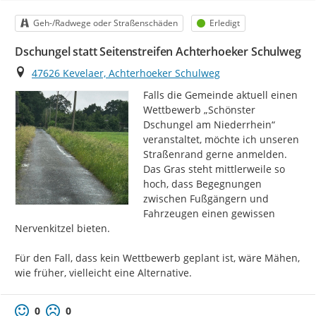
Kategorie
Status
Geh-/Radwege oder Straßenschäden
Erledigt
Dschungel statt Seitenstreifen Achterhoeker Schulweg
Ort
47626 Kevelaer, Achterhoeker Schulweg
Falls die Gemeinde aktuell einen 
Wettbewerb „Schönster 
Dschungel am Niederrhein“ 
veranstaltet, möchte ich unseren 
Straßenrand gerne anmelden. 
Das Gras steht mittlerweile so 
hoch, dass Begegnungen 
zwischen Fußgängern und 
Fahrzeugen einen gewissen 
Nervenkitzel bieten.

Für den Fall, dass kein Wettbewerb geplant ist, wäre Mähen, 
wie früher, vielleicht eine Alternative.
0
0