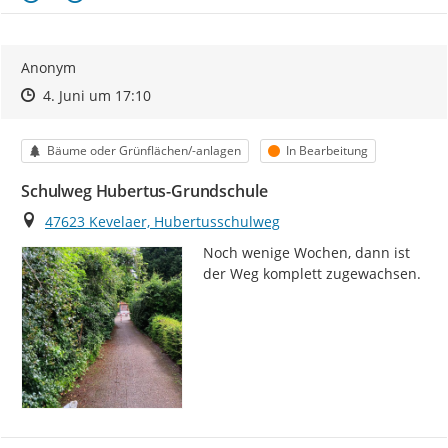
Anonym
Zeitpunkt des Erstellens
Zeitpunkt des Erstellens
Zur Äußerung
4. Juni um 17:10
Kategorie
Status
Bäume oder Grünflächen/-anlagen
In Bearbeitung
Schulweg Hubertus-Grundschule
Ort
47623 Kevelaer, Hubertusschulweg
Noch wenige Wochen, dann ist 
der Weg komplett zugewachsen.