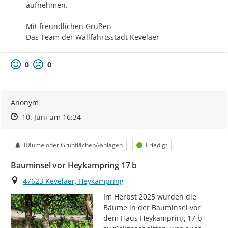
aufnehmen.

Mit freundlichen Grüßen

Das Team der Wallfahrtsstadt Kevelaer
0
0
Anonym
Zeitpunkt des Erstellens
Zeitpunkt des Erstellens
Zur Äußerung
10. Juni um 16:34
Kategorie
Status
Bäume oder Grünflächen/-anlagen
Erledigt
Bauminsel vor Heykampring 17 b
Ort
47623 Kevelaer, Heykampring
Im Herbst 2025 wurden die 
Bäume in der Bauminsel vor 
dem Haus Heykampring 17 b 