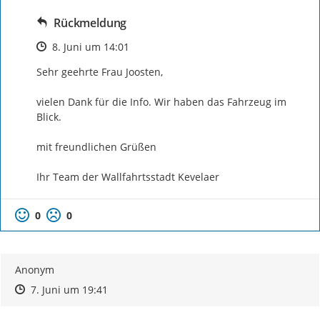
Rückmeldung
Zeitpunkt des Erstellens
8. Juni um 14:01
Sehr geehrte Frau Joosten,

vielen Dank für die Info. Wir haben das Fahrzeug im 
Blick.

mit freundlichen Grüßen

Ihr Team der Wallfahrtsstadt Kevelaer
0
0
Anonym
Zeitpunkt des Erstellens
Zeitpunkt des Erstellens
Zur Äußerung
7. Juni um 19:41