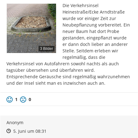
Die Verkehrsinsel 
Heinestraße/Ecke Arndtstraße 
wurde vor einiger Zeit zur 
Neubepflanzung vorbereitet. Ein 
neuer Baum hat dort Probe 
gestanden, eingepflanzt wurde 
er dann doch lieber an anderer 
3 Bilder
Stelle. Seitdem erleben wir 
regelmäßig, dass die 
Verkehrsinsel von Autofahrern sowohl nachts als auch 
tagsüber übersehen und überfahren wird.

Entsprechende Geräusche sind regelmäßig wahrzunehmen 
und der Insel sieht man es inzwischen auch an.
1
0
Anonym
Zeitpunkt des Erstellens
Zeitpunkt des Erstellens
Zur Äußerung
5. Juni um 08:31