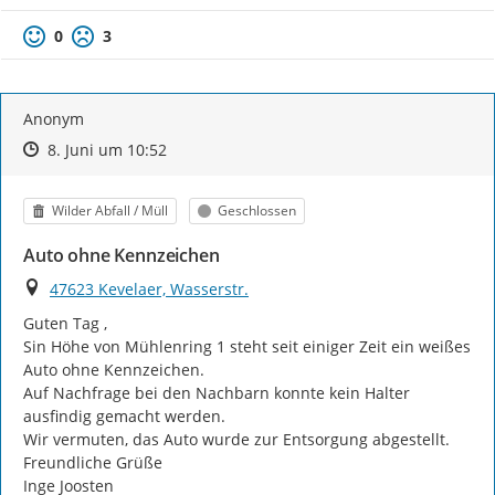
0
3
Anonym
Zeitpunkt des Erstellens
Zeitpunkt des Erstellens
Zur Äußerung
8. Juni um 10:52
Kategorie
Status
Wilder Abfall / Müll
Geschlossen
Auto ohne Kennzeichen
Ort
47623 Kevelaer, Wasserstr.
Guten Tag ,

Sin Höhe von Mühlenring 1 steht seit einiger Zeit ein weißes 
Auto ohne Kennzeichen.

Auf Nachfrage bei den Nachbarn konnte kein Halter 
ausfindig gemacht werden.

Wir vermuten, das Auto wurde zur Entsorgung abgestellt.

Freundliche Grüße

Inge Joosten