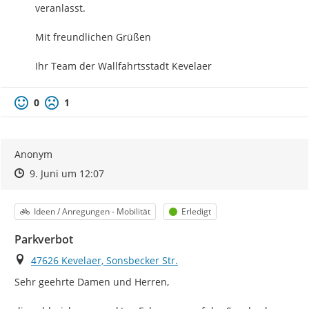
veranlasst.

Mit freundlichen Grüßen

Ihr Team der Wallfahrtsstadt Kevelaer
0
1
Anonym
Zeitpunkt des Erstellens
Zeitpunkt des Erstellens
Zur Äußerung
9. Juni um 12:07
Kategorie
Status
Ideen / Anregungen - Mobilität
Erledigt
Parkverbot
Ort
47626 Kevelaer, Sonsbecker Str.
Sehr geehrte Damen und Herren,
