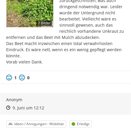
zurückgeschnitten, was auch 
dringend notwendig war. Leider 
wurde der Untergrund nicht 
bearbeitet. Vielleicht wäre es 
2 Bilder
sinnvoll gewesen, auch das 
reichlich vorhandene Unkraut zu 
entfernen und das Beet mit Mulch abzudecken.

Das Beet macht inzwischen einen total verwahrliosten 
Eindruck. Es wäre nett, wenn es ein wenig gepflegt werden 
könnte.

Vorab vielen Dank.
1
0
Anonym
Zeitpunkt des Erstellens
Zeitpunkt des Erstellens
Zur Äußerung
9. Juni um 12:12
Kategorie
Status
Ideen / Anregungen - Mobilität
Erledigt