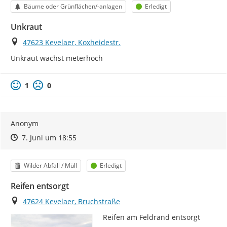
Kategorie
Status
Bäume oder Grünflächen/-anlagen
Erledigt
Unkraut
Ort
47623 Kevelaer, Koxheidestr.
Unkraut wächst meterhoch
1
0
Anonym
Zeitpunkt des Erstellens
Zeitpunkt des Erstellens
Zur Äußerung
7. Juni um 18:55
Kategorie
Status
Wilder Abfall / Müll
Erledigt
Reifen entsorgt
Ort
47624 Kevelaer, Bruchstraße
Reifen am Feldrand entsorgt