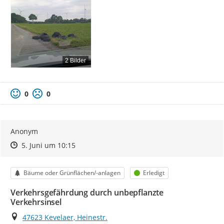
2 Bilder
0
0
Anonym
Zeitpunkt des Erstellens
Zeitpunkt des Erstellens
Zur Äußerung
5. Juni um 10:15
Kategorie
Status
Bäume oder Grünflächen/-anlagen
Erledigt
Verkehrsgefährdung durch unbepflanzte
Verkehrsinsel
Ort
47623 Kevelaer, Heinestr.