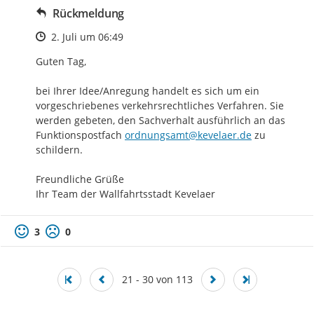
Rückmeldung
Zeitpunkt des Erstellens
2. Juli um 06:49
Guten Tag,

bei Ihrer Idee/Anregung handelt es sich um ein 
vorgeschriebenes verkehrsrechtliches Verfahren. Sie 
werden gebeten, den Sachverhalt ausführlich an das 
Funktionspostfach 
ordnungsamt@kevelaer.de
 zu 
schildern.

Freundliche Grüße

Ihr Team der Wallfahrtsstadt Kevelaer
3
0
21 - 30 von 113