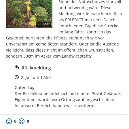
Sinne des Natuschutzes sinnvoll 
und notwendig wäre. Diese 
Meldung wurde zwischenzeitlich 
als ERLEDIGT markiert. Da ich 
2 Bilder
jedoch jeden Tag diese Strecke 
entlang fahre, kann ich das 
Gegenteil berichten: die Pflanze steht nach wie vor 
unversehrt am gemeldeten Standort. Oder ist die Ausrede 
vielleicht, dass diese nicht im öffentlichen Grünstreifen, 
sondern 30cm im Acker vom Landwirt steht?
Rückmeldung
Zeitpunkt des Erstellens
2. Juli um 12:50
Guten Tag 

Der Bärenklau befindet sich auf einem  Privat Gelände. 
Eigentümer wurde vom Ortungsamt angeschrieben.

Im unserm Bereich haben wir es entfernt
0
0