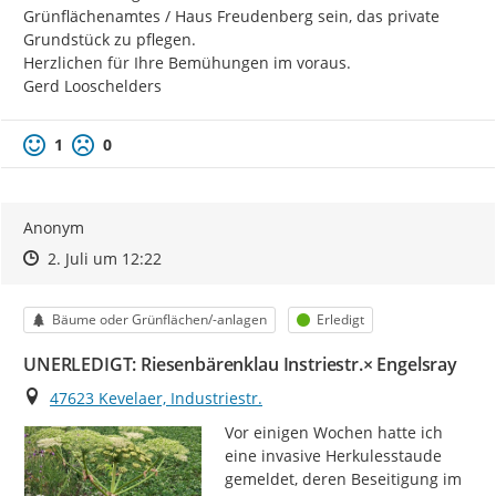
Grünflächenamtes / Haus Freudenberg sein, das private 
Grundstück zu pflegen.

Herzlichen für Ihre Bemühungen im voraus.

Gerd Looschelders
1
0
Anonym
Zeitpunkt des Erstellens
Zeitpunkt des Erstellens
Zur Äußerung
2. Juli um 12:22
Kategorie
Status
Bäume oder Grünflächen/-anlagen
Erledigt
UNERLEDIGT: Riesenbärenklau Instriestr.× Engelsray
Ort
47623 Kevelaer, Industriestr.
Vor einigen Wochen hatte ich 
eine invasive Herkulesstaude 
gemeldet, deren Beseitigung im 