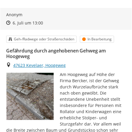
Anonym
Zeitpunkt des Erstellens
Zeitpunkt des Erstellens
Zur Äußerung
6. Juli um 13:00
Kategorie
Status
Geh-/Radwege oder Straßenschäden
In Bearbeitung
Gefährdung durch angehobenen Gehweg am
Hoogeweg
Ort
47623 Kevelaer, Hoogeweg
Am Hoogeweg auf Höhe der 
Firma Bercker, ist der Gehweg 
durch Wurzelaufbrüche stark 
nach oben gewölbt. Die 
entstandene Unebenheit stellt 
insbesondere für Personen mit 
Rollator und Kinderwagen eine 
erhebliche Stolper- und 
Sturzgefahr dar. Vor allem weil 
die Breite zwischen Baum und Grundstückso schon sehr 