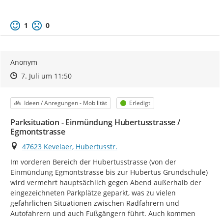
1
0
Anonym
Zeitpunkt des Erstellens
Zeitpunkt des Erstellens
Zur Äußerung
7. Juli um 11:50
Kategorie
Status
Ideen / Anregungen - Mobilität
Erledigt
Parksituation - Einmündung Hubertusstrasse /
Egmontstrasse
Ort
47623 Kevelaer, Hubertusstr.
Im vorderen Bereich der Hubertusstrasse (von der 
Einmündung Egmontstrasse bis zur Hubertus Grundschule) 
wird vermehrt hauptsächlich gegen Abend außerhalb der 
eingezeichneten Parkplätze geparkt, was zu vielen 
gefährlichen Situationen zwischen Radfahrern und 
Autofahrern und auch Fußgängern führt. Auch kommen 