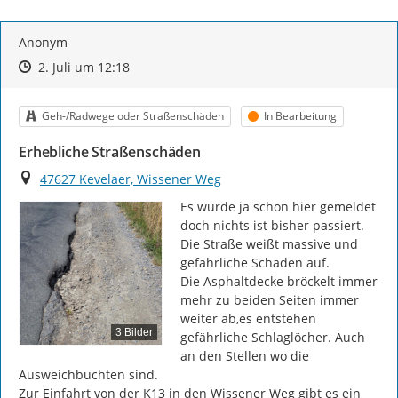
Anonym
Zeitpunkt des Erstellens
Zeitpunkt des Erstellens
Zur Äußerung
2. Juli um 12:18
Kategorie
Status
Geh-/Radwege oder Straßenschäden
In Bearbeitung
Erhebliche Straßenschäden
Ort
47627 Kevelaer, Wissener Weg
Es wurde ja schon hier gemeldet 
doch nichts ist bisher passiert.

Die Straße weißt massive und 
gefährliche Schäden auf.

Die Asphaltdecke bröckelt immer 
mehr zu beiden Seiten immer 
weiter ab,es entstehen 
3 Bilder
gefährliche Schlaglöcher. Auch 
an den Stellen wo die 
Ausweichbuchten sind.

Zur Einfahrt von der K13 in den Wissener Weg gibt es ein 