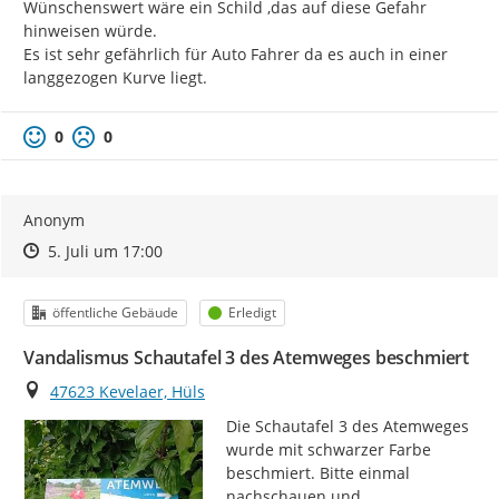
Wünschenswert wäre ein Schild ,das auf diese Gefahr 
hinweisen würde.

Es ist sehr gefährlich für Auto Fahrer da es auch in einer 
langgezogen Kurve liegt.
0
0
Anonym
Zeitpunkt des Erstellens
Zeitpunkt des Erstellens
Zur Äußerung
5. Juli um 17:00
Kategorie
Status
öffentliche Gebäude
Erledigt
Vandalismus Schautafel 3 des Atemweges beschmiert
Ort
47623 Kevelaer, Hüls
Die Schautafel 3 des Atemweges 
wurde mit schwarzer Farbe 
beschmiert. Bitte einmal 
nachschauen und 