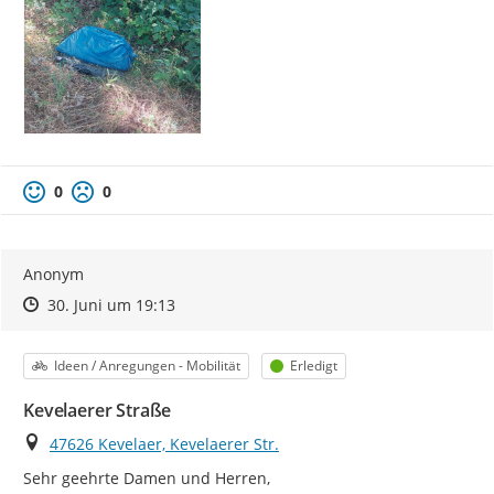
0
0
Anonym
Zeitpunkt des Erstellens
Zeitpunkt des Erstellens
Zur Äußerung
30. Juni um 19:13
Kategorie
Status
Ideen / Anregungen - Mobilität
Erledigt
Kevelaerer Straße
Ort
47626 Kevelaer, Kevelaerer Str.
Sehr geehrte Damen und Herren,
