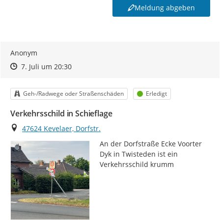
Meldung abgeben
Anonym
Zeitpunkt des Erstellens
Zeitpunkt des Erstellens
Zur Äußerung
7. Juli um 20:30
Kategorie
Status
Geh-/Radwege oder Straßenschäden
Erledigt
Verkehrsschild in Schieflage
Ort
47624 Kevelaer, Dorfstr.
An der Dorfstraße Ecke Voorter 
Dyk in Twisteden ist ein 
Verkehrsschild krumm