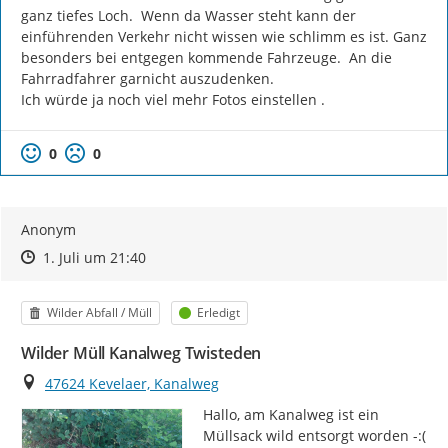
ganz tiefes Loch.  Wenn da Wasser steht kann der 
einführenden Verkehr nicht wissen wie schlimm es ist. Ganz 
besonders bei entgegen kommende Fahrzeuge.  An die 
Fahrradfahrer garnicht auszudenken.

Ich würde ja noch viel mehr Fotos einstellen .
0
0
Anonym
Zeitpunkt des Erstellens
Zeitpunkt des Erstellens
Zur Äußerung
1. Juli um 21:40
Kategorie
Status
Wilder Abfall / Müll
Erledigt
Wilder Müll Kanalweg Twisteden
Ort
47624 Kevelaer, Kanalweg
Hallo, am Kanalweg ist ein 
Müllsack wild entsorgt worden -:(