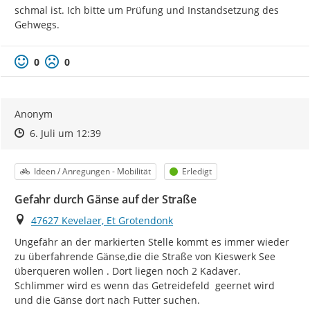
schmal ist. Ich bitte um Prüfung und Instandsetzung des 
Gehwegs.
0
0
Anonym
Zeitpunkt des Erstellens
Zeitpunkt des Erstellens
Zur Äußerung
6. Juli um 12:39
Kategorie
Status
Ideen / Anregungen - Mobilität
Erledigt
Gefahr durch Gänse auf der Straße
Ort
47627 Kevelaer, Et Grotendonk
Ungefähr an der markierten Stelle kommt es immer wieder 
zu überfahrende Gänse,die die Straße von Kieswerk See 
überqueren wollen . Dort liegen noch 2 Kadaver.

Schlimmer wird es wenn das Getreidefeld  geernet wird 
und die Gänse dort nach Futter suchen.
