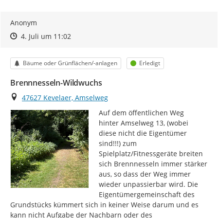
Anonym
Zeitpunkt des Erstellens
Zeitpunkt des Erstellens
Zur Äußerung
4. Juli um 11:02
Kategorie
Status
Bäume oder Grünflächen/-anlagen
Erledigt
Brennnesseln-Wildwuchs
Ort
47627 Kevelaer, Amselweg
Auf dem öffentlichen Weg  
hinter Amselweg 13, (wobei 
diese nicht die Eigentümer 
sind!!!) zum 
Spielplatz/Fitnessgeräte breiten 
sich Brennnesseln immer stärker 
aus, so dass der Weg immer 
wieder unpassierbar wird. Die 
Eigentümergemeinschaft des 
Grundstücks kümmert sich in keiner Weise darum und es 
kann nicht Aufgabe der Nachbarn oder des 