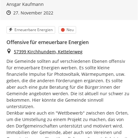
Ansgar Kaufmann
Zeitpunkt des Erstellens
Zeitpunkt des Erstellens
Zur Äußerung
27. November 2022
Kategorie
Status
Erneuerbare Energien
Neu
Offensive für erneuerbare Energien
Ort
57399 Kirchhundem, Kettelerweg
Die Gemeinde sollten auf verschiedenen Ebenen offensiv 
für erneuerbare Energien werben. Es sollte kleine 
finanzielle Impulse für Photovoltaik, Wärmepumpen, usw. 
geben, die die anderen Förderungen ergänzen. Es sollte 
aber auch eine gute Beratung für die Bürger:innen der 
Gemeinde angeboten werden. Die ist aktuell nur schwer zu 
bekommen. Hier könnte die Gemeinde sinnvoll 
unterstützen.

Denkbar wäre auch ein "Wettbewerb" zwischen den Orten, 
um die Umstellung zu einem Projekt zu machen, das von 
den Dorfgemeinschaften unterstützt und motiviert wird. 
Immobilien der Gemeinde, aber auch von Vereinen und 