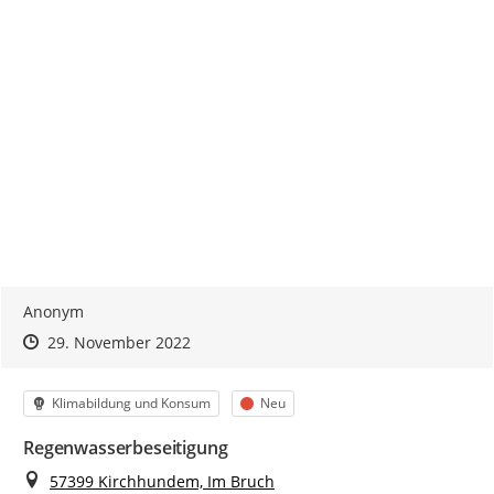
Anonym
Zeitpunkt des Erstellens
Zeitpunkt des Erstellens
Zur Äußerung
29. November 2022
Kategorie
Status
Klimabildung und Konsum
Neu
Regenwasserbeseitigung
Ort
57399 Kirchhundem, Im Bruch