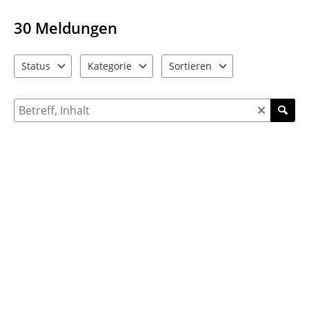
30
Meldungen
Status
Kategorie
Sortieren
1 Einträge verfügbar. Benutzen Sie "Pfeiltaste oben" und "Pfeil
5 Einträge verfügbar. Benutzen Sie "Pfeiltaste ob
4 Einträge verfügbar. Benutzen 
Suche nach Meldungen und Kommentaren