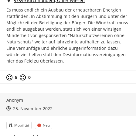
Ort
57399 Kirchhundem, Ohler Wiesen
Es muss endlich ein Ausbau der erneuerbaren Energien 
stattfinden. In Abstimmung mit den Bürgern und unter der 
Möglichkeit der Beteiligung der Bürger. Die Windkraft muss 
endlich ausgebaut werden, statt sich von einer winzigen 
Minderheit von gesponserten "Naturschutzvereinen ohne 
Naturschutz" weiter auf Jahrzehnte aufhalten zu lassen. 
Eine vernünftige und ehrliche Bürgerinformation dazu 
würde viel helfen statt den Desinformationsvereinigungen 
hier das Feld zu überlassen.
Positive Bewertung
Negative Bewertung
5
0
Anonym
Zeitpunkt des Erstellens
Zeitpunkt des Erstellens
Zur Äußerung
25. November 2022
Kategorie
Status
Mobilität
Neu