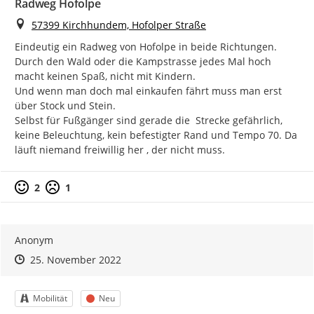
Radweg Hofolpe
Ort
57399 Kirchhundem, Hofolper Straße
Eindeutig ein Radweg von Hofolpe in beide Richtungen. 
Durch den Wald oder die Kampstrasse jedes Mal hoch 
macht keinen Spaß, nicht mit Kindern.

Und wenn man doch mal einkaufen fährt muss man erst 
über Stock und Stein.

Selbst für Fußgänger sind gerade die  Strecke gefährlich, 
keine Beleuchtung, kein befestigter Rand und Tempo 70. Da 
läuft niemand freiwillig her , der nicht muss.
Positive Bewertung
Negative Bewertung
2
1
Anonym
Zeitpunkt des Erstellens
Zeitpunkt des Erstellens
Zur Äußerung
25. November 2022
Kategorie
Status
Mobilität
Neu