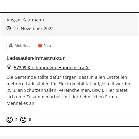
Ansgar Kaufmann
Zeitpunkt des Erstellens
Zeitpunkt des Erstellens
Zur Äußerung
27. November 2022
Kategorie
Status
Mobilität
Neu
Ladesäulen-Infrastruktur
Ort
57399 Kirchhundem, Hundemstraße
Die Gemeinde sollte dafür sorgen, dass in allen Ortsteilen 
mehrere Ladesäulen für Elektromobilität aufgestellt werden 
(z. B. an Schützenhallen, Vereinsheimen, usw.). Hier bietet 
sich eine Zusammenarbeit mit der heimischen Firma 
Mennekes an.
Positive Bewertung
Negative Bewertung
2
0