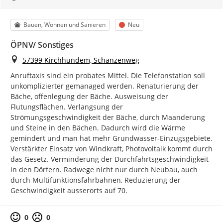
Kategorie
Status
Bauen, Wohnen und Sanieren
Neu
ÖPNV/ Sonstiges
Ort
57399 Kirchhundem, Schanzenweg
Anruftaxis sind ein probates Mittel. Die Telefonstation soll 
unkomplizierter gemanaged werden. Renaturierung der 
Bäche, offenlegung der Bäche. Ausweisung der 
Flutungsflächen. Verlangsung der 
Strömungsgeschwindigkeit der Bäche, durch Maanderung 
und Steine in den Bächen. Dadurch wird die Wärme 
gemindert und man hat mehr Grundwasser-Einzugsgebiete. 
Verstärkter Einsatz von Windkraft, Photovoltaik kommt durch 
das Gesetz. Verminderung der Durchfahrtsgeschwindigkeit 
in den Dörfern. Radwege nicht nur durch Neubau, auch 
durch Multifunktionsfahrbahnen, Reduzierung der 
Geschwindigkeit ausserorts auf 70.
Positive Bewertung
Negative Bewertung
0
0