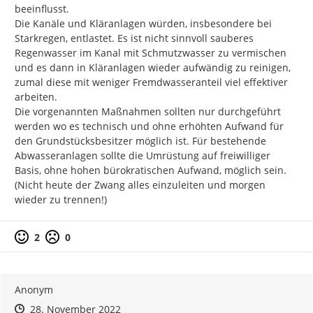
beeinflusst.

Die Kanäle und Kläranlagen würden, insbesondere bei 
Starkregen, entlastet. Es ist nicht sinnvoll sauberes 
Regenwasser im Kanal mit Schmutzwasser zu vermischen 
und es dann in Kläranlagen wieder aufwändig zu reinigen, 
zumal diese mit weniger Fremdwasseranteil viel effektiver 
arbeiten.

Die vorgenannten Maßnahmen sollten nur durchgeführt 
werden wo es technisch und ohne erhöhten Aufwand für 
den Grundstücksbesitzer möglich ist. Für bestehende 
Abwasseranlagen sollte die Umrüstung auf freiwilliger 
Basis, ohne hohen bürokratischen Aufwand, möglich sein. 
(Nicht heute der Zwang alles einzuleiten und morgen 
wieder zu trennen!)
Positive Bewertung
Negative Bewertung
2
0
Anonym
Zeitpunkt des Erstellens
Zeitpunkt des Erstellens
Zur Äußerung
28. November 2022