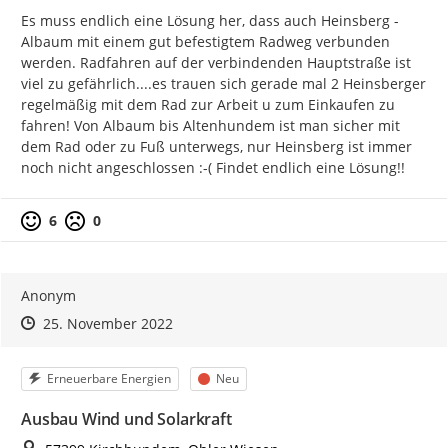
Es muss endlich eine Lösung her, dass auch Heinsberg -
Albaum mit einem gut befestigtem Radweg verbunden 
werden. Radfahren auf der verbindenden Hauptstraße ist 
viel zu gefährlich....es trauen sich gerade mal 2 Heinsberger 
regelmäßig mit dem Rad zur Arbeit u zum Einkaufen zu 
fahren! Von Albaum bis Altenhundem ist man sicher mit 
dem Rad oder zu Fuß unterwegs, nur Heinsberg ist immer 
noch nicht angeschlossen :-( Findet endlich eine Lösung!!
Positive Bewertung
Negative Bewertung
6
0
Anonym
Zeitpunkt des Erstellens
Zeitpunkt des Erstellens
Zur Äußerung
25. November 2022
Kategorie
Status
Erneuerbare Energien
Neu
Ausbau Wind und Solarkraft