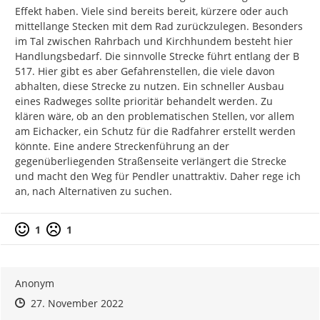
Effekt haben. Viele sind bereits bereit, kürzere oder auch 
mittellange Stecken mit dem Rad zurückzulegen. Besonders 
im Tal zwischen Rahrbach und Kirchhundem besteht hier 
Handlungsbedarf. Die sinnvolle Strecke führt entlang der B 
517. Hier gibt es aber Gefahrenstellen, die viele davon 
abhalten, diese Strecke zu nutzen. Ein schneller Ausbau 
eines Radweges sollte prioritär behandelt werden. Zu 
klären wäre, ob an den problematischen Stellen, vor allem 
am Eichacker, ein Schutz für die Radfahrer erstellt werden 
könnte. Eine andere Streckenführung an der 
gegenüberliegenden Straßenseite verlängert die Strecke 
und macht den Weg für Pendler unattraktiv. Daher rege ich 
an, nach Alternativen zu suchen.
Positive Bewertung
Negative Bewertung
1
1
Anonym
Zeitpunkt des Erstellens
Zeitpunkt des Erstellens
Zur Äußerung
27. November 2022