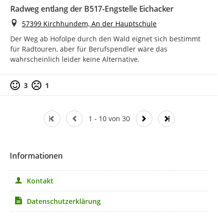
Radweg entlang der B517-Engstelle Eichacker
Ort
57399 Kirchhundem, An der Hauptschule
Der Weg ab Hofolpe durch den Wald eignet sich bestimmt 
für Radtouren, aber für Berufspendler wäre das 
wahrscheinlich leider keine Alternative.
Positive Bewertung
Negative Bewertung
3
1
1 - 10 von 30
Informationen
Kontakt
Datenschutzerklärung