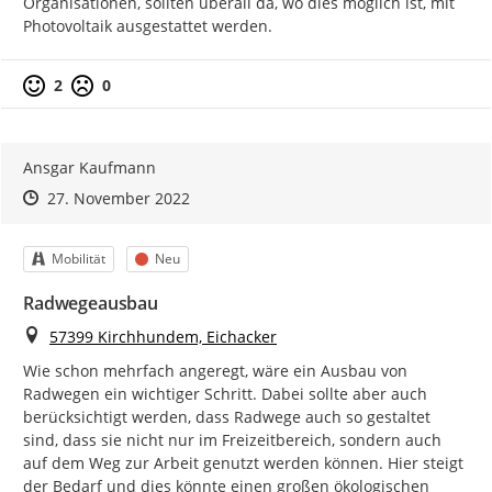
Organisationen, sollten überall da, wo dies möglich ist, mit 
Photovoltaik ausgestattet werden.
Positive Bewertung
Negative Bewertung
2
0
Ansgar Kaufmann
Zeitpunkt des Erstellens
Zeitpunkt des Erstellens
Zur Äußerung
27. November 2022
Kategorie
Status
Mobilität
Neu
Radwegeausbau
Ort
57399 Kirchhundem, Eichacker
Wie schon mehrfach angeregt, wäre ein Ausbau von 
Radwegen ein wichtiger Schritt. Dabei sollte aber auch 
berücksichtigt werden, dass Radwege auch so gestaltet 
sind, dass sie nicht nur im Freizeitbereich, sondern auch 
auf dem Weg zur Arbeit genutzt werden können. Hier steigt 
der Bedarf und dies könnte einen großen ökologischen 