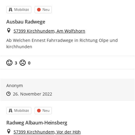
Kategorie
Status
Mobilität
Neu
Ausbau Radwege
Ort
57399 Kirchhundem, Am Wolfshorn
Ab Welchen Ennest Fahrradwege in Richtung Olpe und 
kirchhunden
Positive Bewertung
Negative Bewertung
3
0
Anonym
Zeitpunkt des Erstellens
Zeitpunkt des Erstellens
Zur Äußerung
26. November 2022
Kategorie
Status
Mobilität
Neu
Radweg Albaum-Heinsberg
Ort
57399 Kirchhundem, Vor der Höh