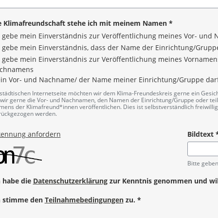
e Klimafreundschaft stehe ich mit meinem Namen
*
h gebe mein Einverständnis zur Veröffentlichung meines Vor- un
h gebe mein Einverständnis, dass der Name der Einrichtung/Gruppe 
h gebe mein Einverständnis zur Veröffentlichung meines Vornam
chnamens
in Vor- und Nachname/ der Name meiner Einrichtung/Gruppe darf n
angabe
 städtischen Internetseite möchten wir dem Klima-Freundeskreis gerne ein Gesic
wir gerne die Vor- und Nachnamen, den Namen der Einrichtung/Gruppe oder te
ens der Klimafreund*innen veröffentlichen. Dies ist selbstverständlich freiwill
rückgezogen werden.
kennung anfordern
Bildtext
Pflichtanga
Bitte geben
h habe die
Datenschutzerklärung
zur Kenntnis genommen und willi
angabe
h stimme den
Teilnahmebedingungen
zu.
*
angabe