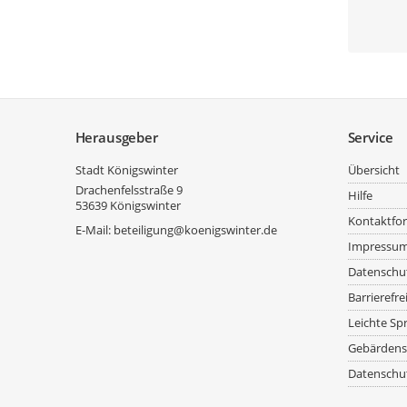
Service
Herausgeber
Service
Stadt Königswinter
Übersicht
Drachenfelsstraße 9
Hilfe
53639
Königswinter
Kontaktfo
E-Mail:
beteiligung@koenigswinter.de
Impressu
Datenschu
Barrierefre
Leichte Sp
Gebärdens
Datenschut