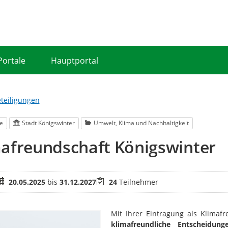
Portale
Hauptportal
eteiligungen
ve
Stadt Königswinter
Umwelt, Klima und Nachhaltigkeit
afreundschaft Königswinter
eitraum
Teilnehmer
20.05.2025
bis
31.12.2027
24
Teilnehmer
Mit Ihrer Eintragung als Klimafr
klimafreundliche Entscheidung