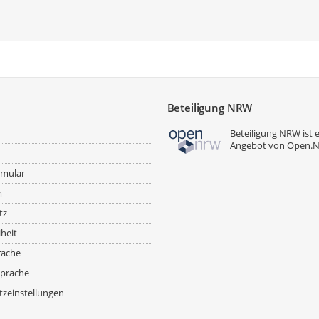
Beteiligung NRW
Beteiligung NRW ist 
Angebot von
Open.
rmular
m
tz
iheit
rache
prache
zeinstellungen