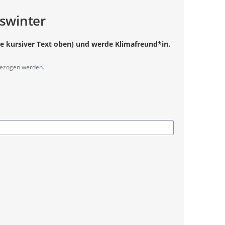
swinter
Maßnahmen ich umsetzen kann:
utzen oder zu Fuß gehen statt Auto fahren
e kursiver Text oben) und werde Klimafreund*in.
ttes Ausschalten von Geräten bei Nichtbenutzung
e höchstmögliche Energieeffizienzklasse achten und
kgezogen werden.
eckersolargerät, Photovoltaik-Anlage, Wärmepumpe etc.)
ung prüfen z.B. durch Abdichten von Fenstern und Türen
periode absenken (z.B. auf 19 ° Grad)
onale Lebensmittel bzw. Produkte einkaufen
ren