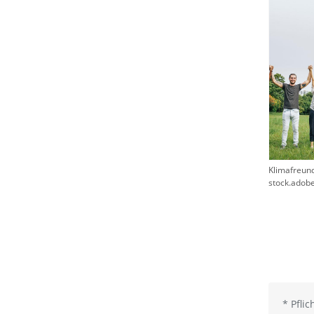
Klimafreund
stock.adob
*
Pflic