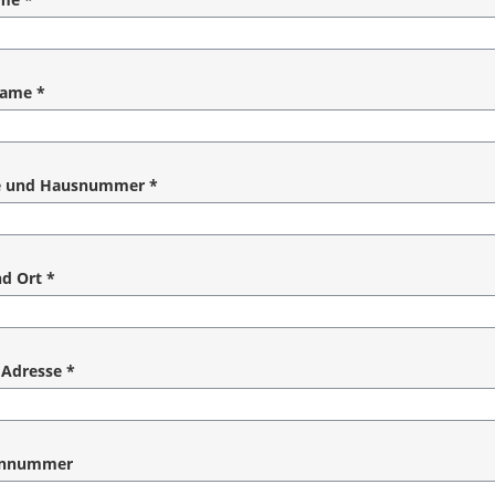
angabe
name
*
angabe
e und Hausnummer
*
angabe
d Ort
*
angabe
 Adresse
*
angabe
onnummer