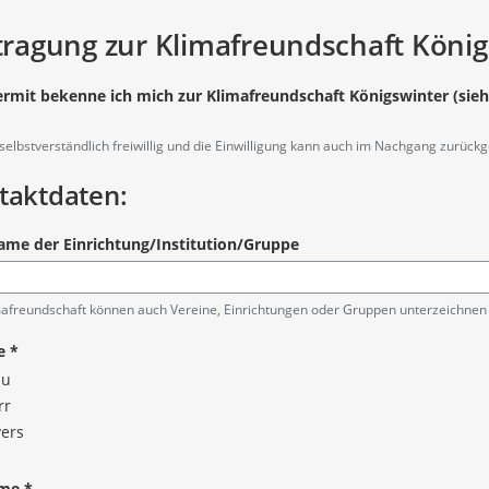
unterstütze
tragung zur Klimafreundschaft König
Ich prüfe, welche der folgenden 
Fahrrad fahren, Bus und Bahn n
ermit bekenne ich mich zur Klimafreundschaft Königswinter (sieh
Strom sparen z.B. durch komple
Beim Neukauf von Geräten auf di
angabe
 selbstverständlich freiwillig und die Einwilligung kann auch im Nachgang zurüc
Altgeräte entsorgen
Erneuerbare Energie nutzen (St
taktdaten:
Möglichkeiten der Gebäudedämm
oder deren Austausch
ame der Einrichtung/Institution/Gruppe
Die Raumtemperatur in der Heiz
Stoßlüftung anstatt Kipplüftung
Biologische, regionale und sais
mafreundschaft können auch Vereine, Einrichtungen oder Gruppen unterzeichnen
Konsum reduzieren und reparie
Sonstiges
e
*
au
rr
vers
angabe
me
*