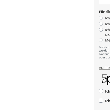
Für di
Ic
Ic
Ic
Na
Me
Pflicht
Auf der
würden 
Nachnam
oder zu
Audio
Ic
Pflicht
Ic
Pflicht