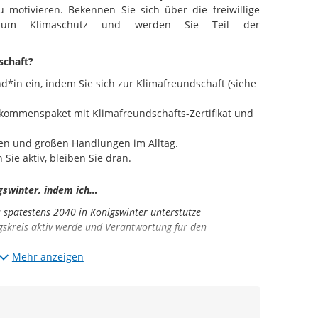
motivieren. Bekennen Sie sich über die freiwillige
ar zum Klimaschutz und werden Sie Teil der
schaft?
nd*in ein, indem Sie sich zur Klimafreundschaft (siehe
ilkommenspaket mit Klimafreundschafts-Zertifikat und
inen und großen Handlungen im Alltag.
Sie aktiv, bleiben Sie dran.
gswinter, indem ich…
s spätestens 2040 in Königswinter unterstütze
skreis aktiv werde und Verantwortung für den
rbrauch regelmäßig auf mögliche Verbesserungen hin
Mehr anzeigen
he Maßnahmen ergreife
ne Schritte eine große Wirkung erzielen können
eue Ideen und Austausch, um voneinander zu lernen
ufgabe verstehe und andere Personen motiviere und