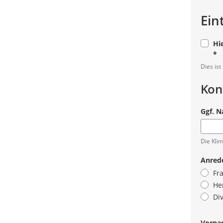
Ein
Hi
*
Pflicht
Dies ist
Kon
Ggf. N
Die Kli
Anred
Fr
He
Di
Pflicht
Vorna