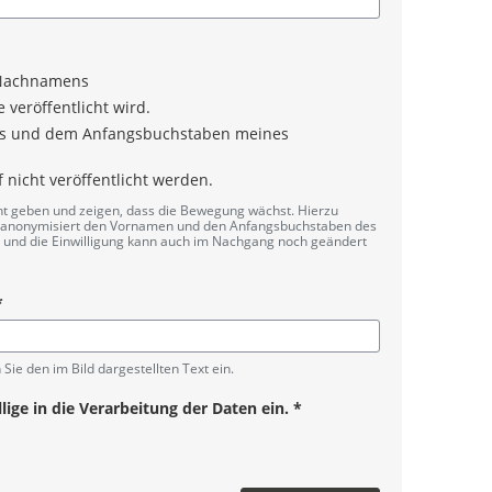
d Nachnamens
veröffentlicht wird.
ens und dem Anfangsbuchstaben meines
icht veröffentlicht werden.
ht geben und zeigen, dass die Bewegung wächst. Hierzu
ilanonymisiert den Vornamen und den Anfangsbuchstaben des
ig und die Einwilligung kann auch im Nachgang noch geändert
*
be
 Sie den im Bild dargestellten Text ein.
ge in die Verarbeitung der Daten ein.
*