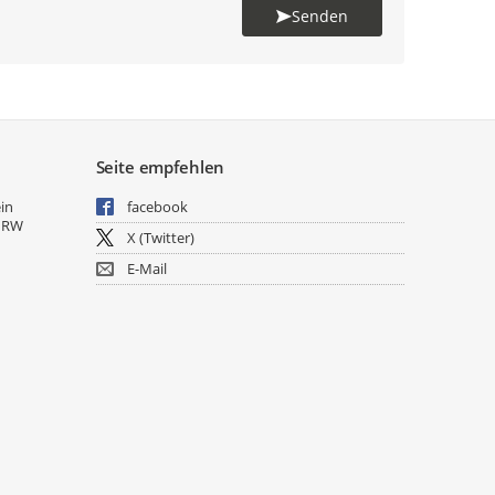
Senden
Seite empfehlen
ein
facebook
NRW
X (Twitter)
E-Mail