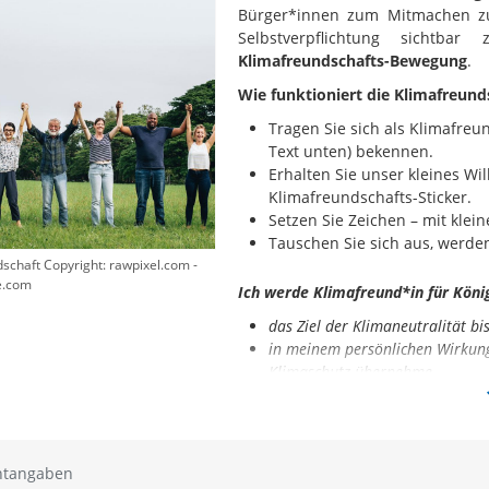
Bürger*innen zum Mitmachen zu 
Selbstverpflichtung sichtb
Klimafreundschafts-Bewegung
.
Wie funktioniert die Klimafreund
Tragen Sie sich als Klimafreu
Text unten) bekennen.
Erhalten Sie unser kleines W
Klimafreundschafts-Sticker.
Setzen Sie Zeichen – mit kle
Tauschen Sie sich aus, werden 
schaft Copyright: rawpixel.com -
e.com
Ich werde Klimafreund*in für Köni
das Ziel der Klimaneutralität bi
in meinem persönlichen Wirkung
Klimaschutz übernehme
mit Engagement meinen CO
-Ve
2
untersuche und klimafreundlic
anerkenne, dass auch viele klei
offen bleibe für Anregungen, n
htangaben
Klimaschutz als solidarische A