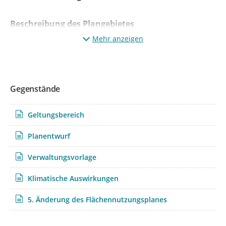
Beschreibung des Plangebietes
Mehr anzeigen
Das Plangebiet wird begrenzt:
• im Norden durch einen Grünstreifen und die
dahinterliegende Tennisplatzanlage,
• im Osten durch Wohnbebauung,
Gegenstände
• im Süden durch den Liesentorweg sowie dahinter
anschließende Wohnbebauung und
Geltungsbereich
• im Westen durch einen Grünstreifen und einen
dahinterliegenden Parkplatz.
Planentwurf
Verwaltungsvorlage
Anlass und Ziel der Planung
Klimatische Auswirkungen
Mit der Aufstellung des Bebauungsplanes 823 sollen die
planungsrechtlichen Voraussetzungen für eine behutsame
5. Änderung des Flächennutzungsplanes
Wohnbauflächenarrondierung am nordwestlichen
Siedlungsrand im Stadtteil Krefeld-Traar durch die
Festsetzung eines Wohngebietes geschaffen werden. Es