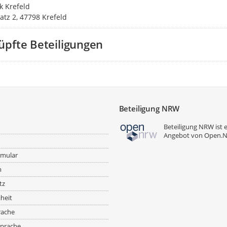
k Krefeld
atz 2, 47798 Krefeld
üpfte Beteiligungen
Beteiligung NRW
Beteiligung NRW ist 
Angebot von
Open.
rmular
m
tz
iheit
rache
prache