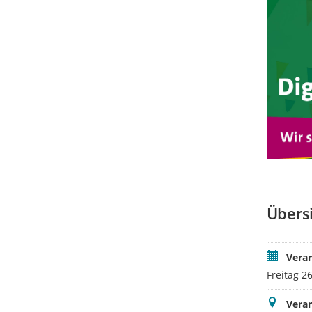
Übers
Vera
Freitag 2
Veran