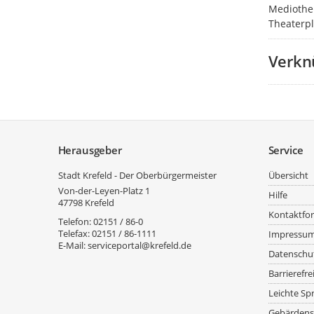
Mediothe
Theaterpl
Verkn
Service
Herausgeber
Service
Stadt Krefeld - Der Oberbürgermeister
Übersicht
Von-der-Leyen-Platz 1
Hilfe
47798
Krefeld
Kontaktfo
Telefon:
02151 / 86-0
Telefax:
02151 / 86-1111
Impressu
E-Mail:
serviceportal@krefeld.de
Datenschu
Barrierefre
Leichte Sp
Gebärdens