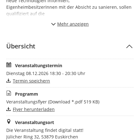
neue Technologien informiert.
EigenheimbesitzerInnen mit der Absicht zu sanieren, sollen
qualifiziert auf die
Sanierung ihres Wohngebäudes vorbereitet werden.
Mehr anzeigen
Der Sanierungstreff Kreis Euskirchen wird organisiert durch
das interkommunale
Klimaschutzteam, bestehend aus Vertretern der Gemeinden
Übersicht
Blankenheim, Dahlem,
Hellenthal, Kall, Nettersheim, Weilerswist, den Städten
Schleiden und Bad Münstereifel und des Kreises
Veranstaltungstermin
Euskirchen.
Dienstag 08.12.2026 18:30 - 20:30 Uhr
Termin speichern
Programm
Veranstaltungsflyer
(Download *.pdf 519 KB)
Flyer herunterladen
Veranstaltungsort
Die Veranstaltung findet digital statt!
Jülicher Ring 32, 53879 Euskirchen