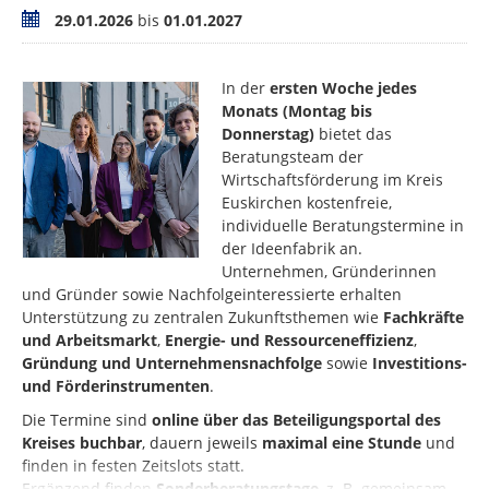
Zeitraum
29.01.2026
bis
01.01.2027
In der
ersten Woche jedes
Monats (Montag bis
Donnerstag)
bietet das
Beratungsteam der
Wirtschaftsförderung im Kreis
Euskirchen kostenfreie,
individuelle Beratungstermine in
der Ideenfabrik an.
Unternehmen, Gründerinnen
und Gründer sowie Nachfolgeinteressierte erhalten
Unterstützung zu zentralen Zukunftsthemen wie
Fachkräfte
und Arbeitsmarkt
,
Energie- und Ressourceneffizienz
,
Gründung und Unternehmensnachfolge
sowie
Investitions-
und Förderinstrumenten
.
Die Termine sind
online über das Beteiligungsportal des
Kreises buchbar
, dauern jeweils
maximal eine Stunde
und
finden in festen Zeitslots statt.
Ergänzend finden
Sonderberatungstage
, z. B. gemeinsam