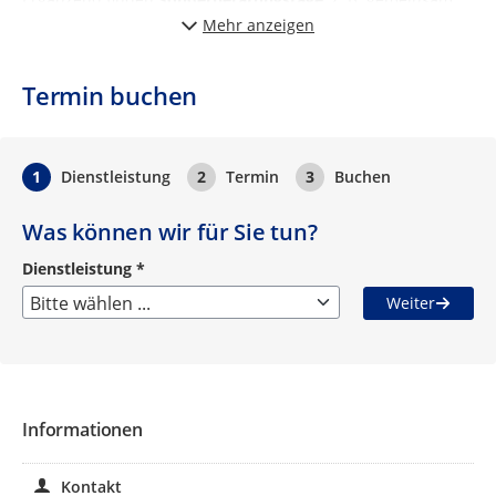
mit der Stadt Euskirchen, statt.
Mehr anzeigen
Das Angebot ist kostenfrei, praxisnah und richtet sich an
Betriebe und Gründungsinteressierte im Kreis Euskirchen.
Termin buchen
Terminbuchung über den Kalender am Seitenende
1
Dienstleistung
2
Termin
3
Buchen
Was können wir für Sie tun?
Dienstleistung
*
Weiter
Pflichtangabe
Informationen
Kontakt