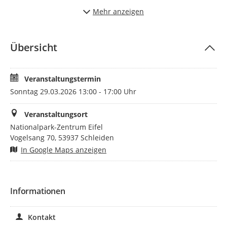
bereit.
Mehr anzeigen
Schwerhörige Gäste können einen mobilen Hörverstärker
ausleihen, wenn sie dies im Vorfeld anmelden. Ansonsten
ist eine Anmeldung für die kostenfreien Touren nicht
Übersicht
erforderlich. Wir bitten darum, dass sich größere Gruppen
ab 10 Personen im Vorfeld unter 02444/9510-0 ankündigen.
Die Teilnahme ist kostenfrei.
Veranstaltungstermin
Sonntag 29.03.2026 13:00 - 17:00 Uhr
Ort: Nationalpark-Zentrum Eifel, Vogelsang 70, 53937
Schleiden
Veranstaltungsort
Info-Tel: 02444 95100
Email:
info@nationalpark-eifel.de
Nationalpark-Zentrum Eifel
Vogelsang 70, 53937 Schleiden
In Google Maps anzeigen
Informationen
Kontakt