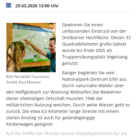
Termin
29.03.2026 13:00 Uhr
Gewinnen Sie einen
umfassenden Eindruck von der
Dreiborner Hochfläche. Dieses 33
Quadratkilometer große Gebiet
wurde bis Ende 2005 als
Truppenübungsplatz Vogelsang
genutzt.
Ranger begleiten Sie vom
Bild: Nordeifel Tourismus
Nationalpark-Zentrum Eifel aus
GmbH_Paul Meixner
durch naturnahe Wälder über
den Neffgesbach zur Wüstung Wollseifen.Die Bewohner
dieser ehemaligen Ortschaft mussten 1946 der
militärischen Nutzung weichen. Durch weite Wiesen geht es
zurück. Die etwa 6,5 Kilometer lange Strecke mit einem
steilen Anstieg ist auch für geländegängige
Kinderwagen geeignet.
Auf der Hälfte der Strecke stehen Sitzgelegenheiten für Sie