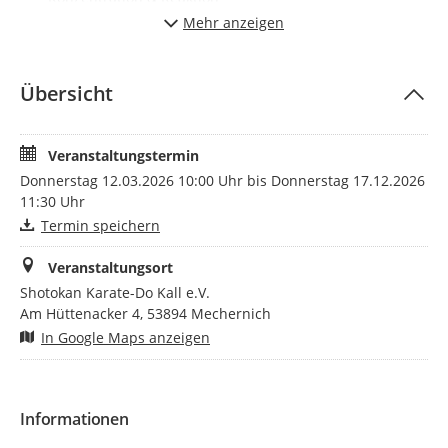
Gemeinschaft statt Einsamkeit
Mehr anzeigen
Für wen geeignet?
Männer & Frauen 60+
Übersicht
Einsteiger & Wiedereinsteiger
Auch bei kleinen Einschränkungen möglich
Veranstaltungstermin
Mitzubringen:
Donnerstag 12.03.2026 10:00 Uhr bis Donnerstag 17.12.2026
Leichte Sportkleidung und etwas zu trinken
11:30 Uhr
Termin speichern
Unser Motto:
Das Alter ist nur eine Zahl – Bewegung hält jung.
Veranstaltungsort
Eine Anmeldung ist jederzeit möglich!
Shotokan Karate-Do Kall e.V.
Am Hüttenacker 4, 53894 Mechernich
Kontakt:
In Google Maps anzeigen
Shotokan Karate-Do Mechernich
Udo Koch
017657879707 auch über whatsapp/sms
Informationen
www.karate-mechernich.de