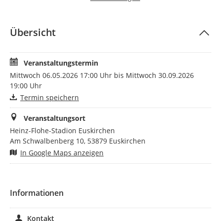
gerne beim Erlernen und Üben!
Prüfungszeit ist immer mittwochs von 17:00-19:00 Uhr.
Übersicht
Am 22.11.2026 findet dann die Verleihungsfeier statt.
Weiter Informationen erhalten Sie über unsere Homepage
Veranstaltungstermin
www.ssv-euskirchen.de
Mittwoch 06.05.2026 17:00 Uhr bis Mittwoch 30.09.2026
19:00 Uhr
Kontakt:
Termin speichern
Stadtsportverband Euskirchen
Johannes Hupp
Veranstaltungsort
sportabz@ssv-euskirchen.de
Heinz-Flohe-Stadion Euskirchen
Am Schwalbenberg 10, 53879 Euskirchen
In Google Maps anzeigen
Informationen
Kontakt