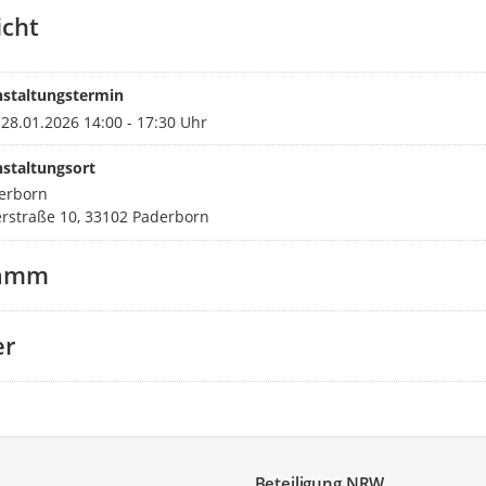
E-Mail:
wiemersk@kreis-paderbor
icht
nstaltungstermin
28.01.2026 14:00 - 17:30 Uhr
staltungsort
erborn
rstraße 10, 33102 Paderborn
ramm
er
Beteiligung NRW