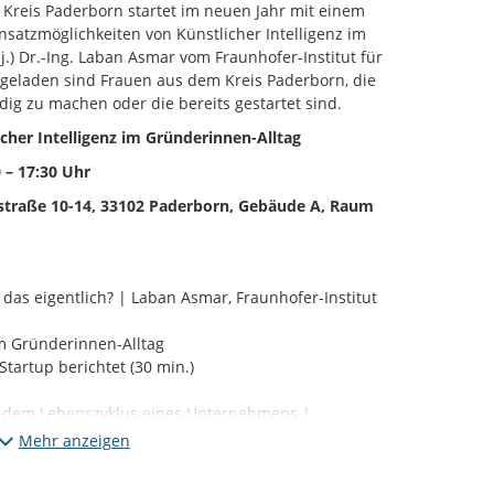
Kreis Paderborn startet im neuen Jahr mit einem
satzmöglichkeiten von Künstlicher Intelligenz im
j.) Dr.-Ing. Laban Asmar vom Fraunhofer-Institut für
ngeladen sind Frauen aus dem Kreis Paderborn, die
ndig zu machen oder die bereits gestartet sind.
cher Intelligenz im Gründerinnen-Alltag
 – 17:30 Uhr
straße 10-14, 33102 Paderborn, Gebäude A, Raum
t das eigentlich? | Laban Asmar, Fraunhofer-Institut
im Gründerinnen-Alltag
 Startup berichtet (30 min.)
s dem Lebenszyklus eines Unternehmens |
Mehr anzeigen
rtet das Amt Wirtschaft & Tourismus, Frau Wiemers,