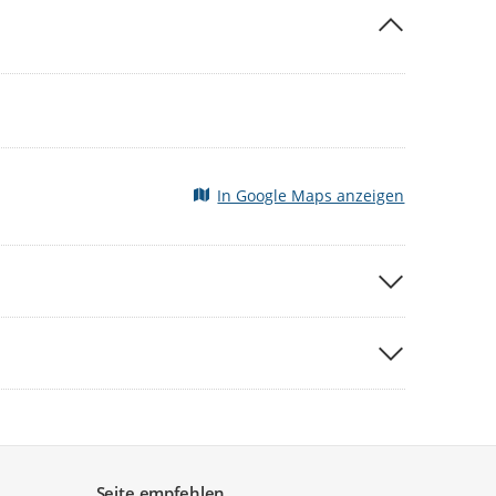
n.de
oder Tel 05251 308-8123.
In Google Maps anzeigen
Seite empfehlen