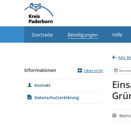
Portalnavigation
Startseite
Beteiligungen
Hilfe
Alle B
Informationen
Übersicht
Verans
Eins
Kontakt
Grün
Datenschutzerklärung
Status
Beend