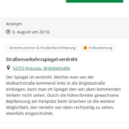
Ihre Meldung - So wird's gemacht:
Anonym
Prüfen Sie bitte zuerst, ob Ihr Anliegen bereits gemeldet
Zeitpunkt des Erstellens
Zeitpunkt des Erstellens
Zur Äußerung
6. August um 20:16
wurde.
Kategorie
Status
Verkehrszeichen & Straßenbeschilderung
In Bearbeitung
Zum Starten der Meldungserfassung klicken Sie auf
"
Ihre Meldung
".
Straßenverkehrsspiegel verdreht
Machen Sie über eine Markierung in der Karte eine
Ort
52372 Kreuzau, Brigidastraße
möglichst exakte Ortsangabe
. Damit unterstützen Sie
Der Spiegel ist verdreht. Möchte man von der 
uns und ermöglichen eine Beschleunigung in der
Molbachstraße kommend links in die Brigidastraße 
Bearbeitung Ihrer Meldung.
einbiegen, kann man im Spiegel den von oben kommenden 
Verkehr nicht sehen. Durch die höher/breiter gewachsene 
Wählen Sie eine
passende Kategorie
, damit Ihre
Bepflanzung am Parkplatz beim Griechen ist die weitere 
Meldung direkt an die zuständige Stelle gesendet wird.
Möglichkeit, den Verkehr von oben rechtzeitig zu sehen, 
Passt keine der vorgeschlagenen Kategorien oder haben
ebenfalls eingeschränkt.
Sie eine Anregung, dann wählen Sie hier bitte "andere
Auffälligkeiten und Hinweise".
Bitte beachten Sie auch die zusätzlichen