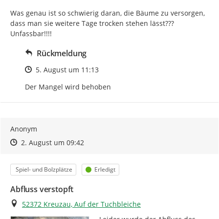
Was genau ist so schwierig daran, die Bäume zu versorgen, 
dass man sie weitere Tage trocken stehen lässt??? 
Unfassbar!!!!
Rückmeldung
Zeitpunkt des Erstellens
5. August um 11:13
Der Mangel wird behoben
Anonym
Zeitpunkt des Erstellens
Zeitpunkt des Erstellens
Zur Äußerung
2. August um 09:42
Kategorie
Status
Spiel- und Bolzplätze
Erledigt
Abfluss verstopft
Ort
52372 Kreuzau, Auf der Tuchbleiche