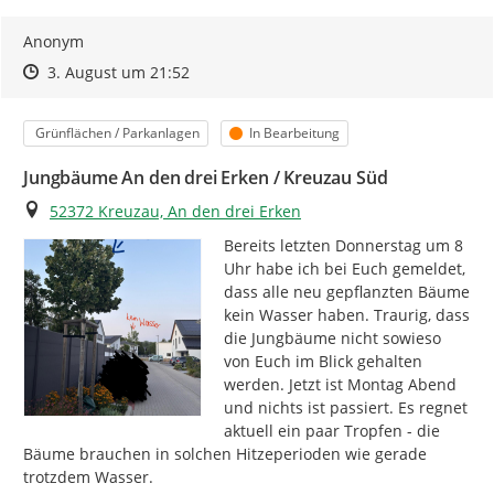
Anonym
Zeitpunkt des Erstellens
Zeitpunkt des Erstellens
Zur Äußerung
3. August um 21:52
Kategorie
Status
Grünflächen / Parkanlagen
In Bearbeitung
Jungbäume An den drei Erken / Kreuzau Süd
Ort
52372 Kreuzau, An den drei Erken
Bereits letzten Donnerstag um 8 
Uhr habe ich bei Euch gemeldet, 
dass alle neu gepflanzten Bäume 
kein Wasser haben. Traurig, dass 
die Jungbäume nicht sowieso 
von Euch im Blick gehalten 
werden. Jetzt ist Montag Abend 
und nichts ist passiert. Es regnet 
aktuell ein paar Tropfen - die 
Bäume brauchen in solchen Hitzeperioden wie gerade 
trotzdem Wasser.
