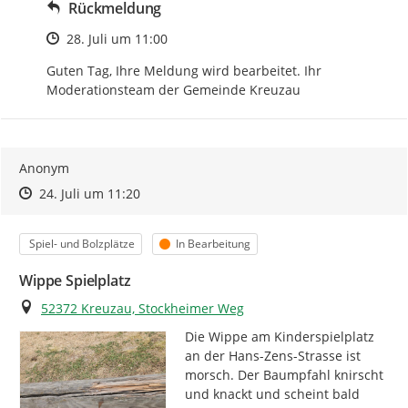
Rückmeldung
Zeitpunkt des Erstellens
28. Juli um 11:00
Guten Tag, Ihre Meldung wird bearbeitet. Ihr 
Moderationsteam der Gemeinde Kreuzau
Anonym
Zeitpunkt des Erstellens
Zeitpunkt des Erstellens
Zur Äußerung
24. Juli um 11:20
Kategorie
Status
Spiel- und Bolzplätze
In Bearbeitung
Wippe Spielplatz
Ort
52372 Kreuzau, Stockheimer Weg
Die Wippe am Kinderspielplatz 
an der Hans-Zens-Strasse ist 
morsch. Der Baumpfahl knirscht 
und knackt und scheint bald 