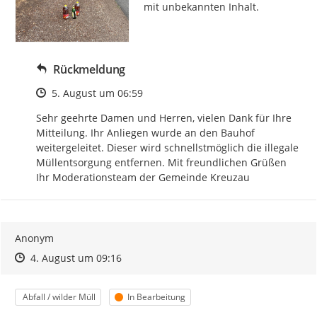
mit unbekannten Inhalt.
Rückmeldung
Zeitpunkt des Erstellens
5. August um 06:59
Sehr geehrte Damen und Herren, vielen Dank für Ihre 
Mitteilung. Ihr Anliegen wurde an den Bauhof 
weitergeleitet. Dieser wird schnellstmöglich die illegale 
Müllentsorgung entfernen. Mit freundlichen Grüßen 
Ihr Moderationsteam der Gemeinde Kreuzau
Anonym
Zeitpunkt des Erstellens
Zeitpunkt des Erstellens
Zur Äußerung
4. August um 09:16
Kategorie
Status
Abfall / wilder Müll
In Bearbeitung