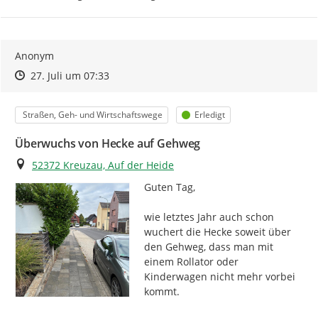
Anonym
Zeitpunkt des Erstellens
Zeitpunkt des Erstellens
Zur Äußerung
27. Juli um 07:33
Kategorie
Status
Straßen, Geh- und Wirtschaftswege
Erledigt
Überwuchs von Hecke auf Gehweg
Ort
52372 Kreuzau, Auf der Heide
Guten Tag,

wie letztes Jahr auch schon 
wuchert die Hecke soweit über 
den Gehweg, dass man mit 
einem Rollator oder 
Kinderwagen nicht mehr vorbei 
kommt.