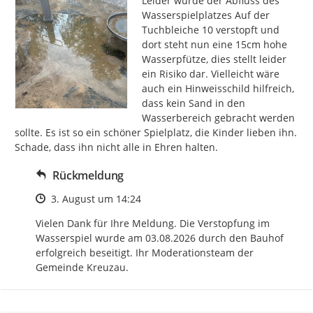
Leider wurde der Abfluss des 
Wasserspielplatzes Auf der 
Tuchbleiche 10 verstopft und 
dort steht nun eine 15cm hohe 
Wasserpfütze, dies stellt leider 
ein Risiko dar. Vielleicht wäre 
auch ein Hinweisschild hilfreich, 
dass kein Sand in den 
Wasserbereich gebracht werden 
sollte. Es ist so ein schöner Spielplatz, die Kinder lieben ihn. 
Schade, dass ihn nicht alle in Ehren halten.
Rückmeldung
Zeitpunkt des Erstellens
3. August um 14:24
Vielen Dank für Ihre Meldung. Die Verstopfung im 
Wasserspiel wurde am 03.08.2026 durch den Bauhof 
erfolgreich beseitigt. Ihr Moderationsteam der 
Gemeinde Kreuzau.