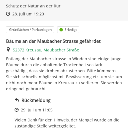
Schutz der Natur an der Rur
Zeitpunkt des Erstellens
Zeitpunkt des Erstellens
Zur Äußerung
28. Juli um 19:20
Kategorie
Status
Grünflächen / Parkanlagen
Erledigt
Bäume an der Maubacher Strasse gefährdet
Ort
52372 Kreuzau, Maubacher Straße
Entlang der Maubacher strasse in Winden sind einige junge 
Bäume durch die anhaltende Trockenheit so stark 
geschädigt, dass sie drohen abzusterben. Bitte kümmern 
Sie sich schnellstmöglichst mit Bewässerung etc. um sie, um 
nicht noch mehr Bäume in Kreuzau zu verlieren. Sie werden 
dringend  gebraucht,
Rückmeldung
Zeitpunkt des Erstellens
29. Juli um 11:05
Vielen Dank für den Hinweis, der Mangel wurde an die 
zuständige Stelle weitergeleitet.