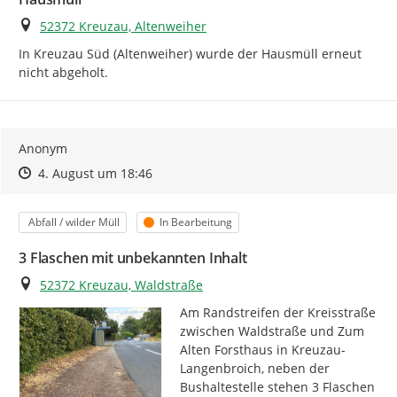
Ort
52372 Kreuzau, Altenweiher
In Kreuzau Süd (Altenweiher) wurde der Hausmüll erneut 
nicht abgeholt.
Anonym
Zeitpunkt des Erstellens
Zeitpunkt des Erstellens
Zur Äußerung
4. August um 18:46
Kategorie
Status
Abfall / wilder Müll
In Bearbeitung
3 Flaschen mit unbekannten Inhalt
Ort
52372 Kreuzau, Waldstraße
Am Randstreifen der Kreisstraße 
zwischen Waldstraße und Zum 
Alten Forsthaus in Kreuzau-
Langenbroich, neben der 
Bushaltestelle stehen 3 Flaschen 