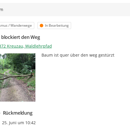
ym
orie
Status
smus / Wanderwege
In Bearbeitung
blockiert den Weg
372 Kreuzau, Waldlehrpfad
Baum ist quer über den weg gestürzt
Rückmeldung
Zeitpunkt des Erstellens
25. Juni um 10:42