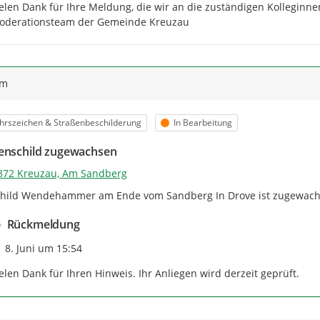
elen Dank für Ihre Meldung, die wir an die zuständigen Kolleginn
oderationsteam der Gemeinde Kreuzau
ym
orie
Status
hrszeichen & Straßenbeschilderung
In Bearbeitung
enschild zugewachsen
372 Kreuzau, Am Sandberg
hild Wendehammer am Ende vom Sandberg In Drove ist zugewachsen
Rückmeldung
Zeitpunkt des Erstellens
8. Juni um 15:54
elen Dank für Ihren Hinweis. Ihr Anliegen wird derzeit geprüft.