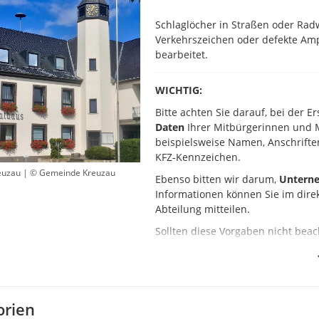
​Schlaglöcher in Straßen oder Ra
Verkehrszeichen oder defekte Am
bearbeitet.
WICHTIG:
Bitte achten Sie darauf, bei der 
Daten
Ihrer Mitbürgerinnen und M
beispielsweise Namen, Anschriften
KFZ-Kennzeichen.
euzau | © Gemeinde Kreuzau
Ebenso bitten wir darum,
Unterne
Informationen können Sie im dire
Abteilung mitteilen.
Sollten diese Vorgaben nicht bea
entsprechend anzupassen oder zu
Bitte beachten Sie:
orien
Neue Meldungen erscheinen
nich