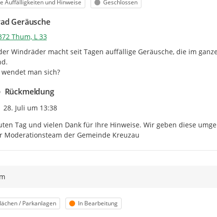
orie
Status
e Auffälligkeiten und Hinweise
Geschlossen
Die Angabe von Vor- und Nach
ad Geräusche
E-Mail Adresse halten wir Sie
372 Thum, L 33
Falls vorhanden, können Sie u
der Windräder macht seit Tagen auffällige Geräusche, die im ganze
das "
+
" im Bereich
Bild anfüge
d.

 wendet man sich?
Wir bedanken uns ganz herzlich fü
Rückmeldung
gemeldeten Mängel schnellstmögl
Zeitpunkt des Erstellens
28. Juli um 13:38
ten Tag und vielen Dank für Ihre Hinweise. Wir geben diese umge
hr Moderationsteam der Gemeinde Kreuzau
ym
orie
Status
lächen / Parkanlagen
In Bearbeitung