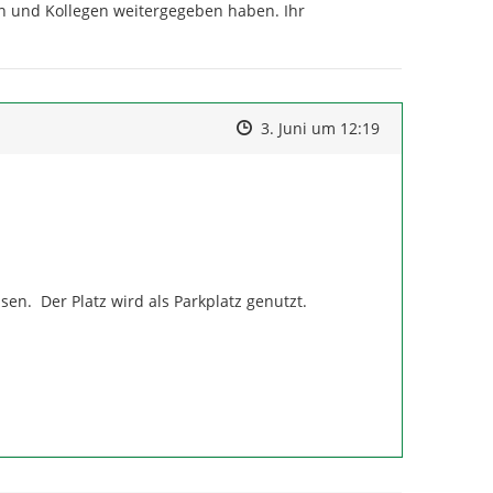
en und Kollegen weitergegeben haben. Ihr 
Zeitpunkt des Erstellens
Zeitpunkt des Erstellens
Zur Äußerung
3. Juni um 12:19
.  Der Platz wird als Parkplatz genutzt.