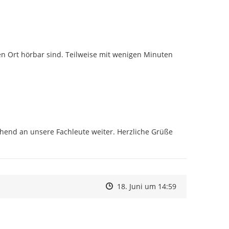
name lässt Ihre Meldung seriöser wirken. Über Ihre
 zu Ihrer Meldung auf dem Laufenden (Pflichtfeld).
ns auch gerne Fotos übermitteln. Klicken Sie dazu auf
n Ort hörbar sind. Teilweise mit wenigen Minuten 
n
.
r Ihre Mithilfe und werden versuchen, Ihre
ich zu bearbeiten.
hend an unsere Fachleute weiter. Herzliche Grüße 
Zeitpunkt des Erstellens
Zeitpunkt des Erstellens
Zur Äußerung
18. Juni um 14:59