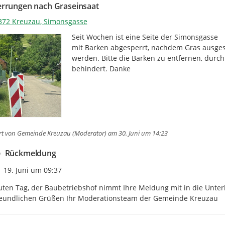
rrungen nach Graseinsaat
372 Kreuzau, Simonsgasse
Seit Wochen ist eine Seite der Simonsgasse

mit Barken abgesperrt, nachdem Gras ausges
werden. Bitte die Barken zu entfernen, durch
behindert. Danke
rt von
Gemeinde Kreuzau (Moderator)
am 30. Juni um 14:23
Rückmeldung
Zeitpunkt des Erstellens
19. Juni um 09:37
ten Tag, der Baubetriebshof nimmt Ihre Meldung mit in die Unterha
reundlichen Grüßen Ihr Moderationsteam der Gemeinde Kreuzau