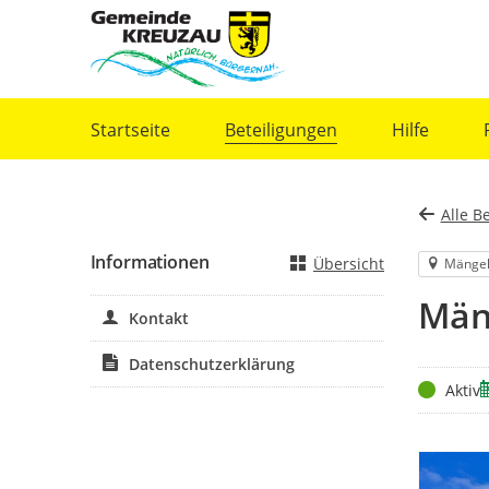
Portalnavigation
Startseite
Beteiligungen
Hilfe
Alle B
Informationen
Übersicht
Mänge
Män
Kontakt
Datenschutzerklärung
Status
Z
Aktiv