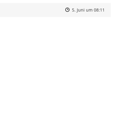
Zeitpunkt des Erstellens
Zeitpunkt des Erstellens
Zur Äußerung
5. Juni um 08:11