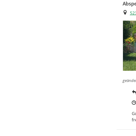
Abspe
Ort
52
geände
Gu
f