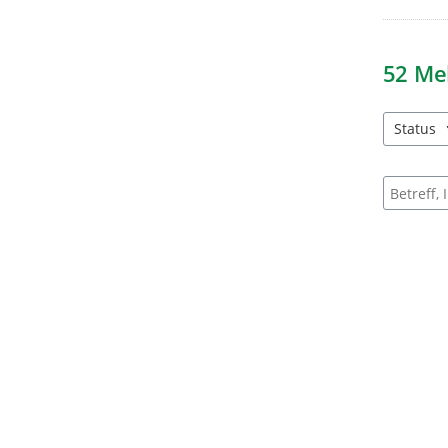
52
Me
Status
3 Einträg
Suche na