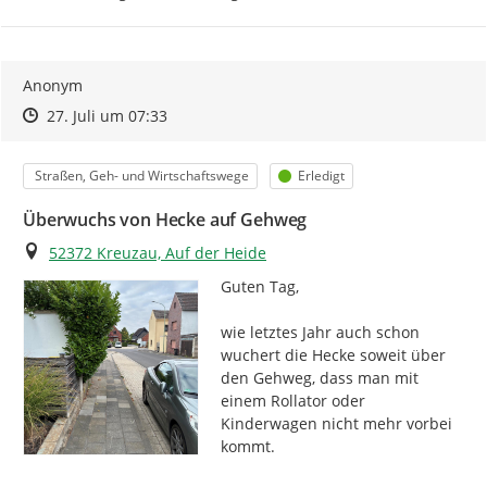
Anonym
Zeitpunkt des Erstellens
Zeitpunkt des Erstellens
Zur Äußerung
27. Juli um 07:33
Kategorie
Status
Straßen, Geh- und Wirtschaftswege
Erledigt
Überwuchs von Hecke auf Gehweg
Ort
52372 Kreuzau, Auf der Heide
Guten Tag,

wie letztes Jahr auch schon 
wuchert die Hecke soweit über 
den Gehweg, dass man mit 
einem Rollator oder 
Kinderwagen nicht mehr vorbei 
kommt.