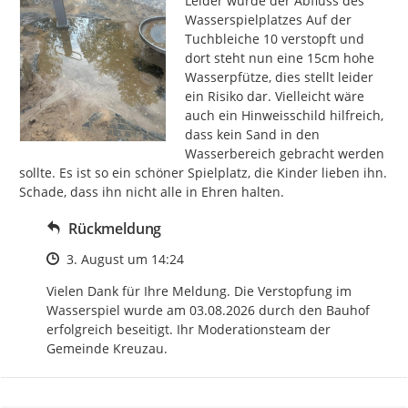
Leider wurde der Abfluss des 
Wasserspielplatzes Auf der 
Tuchbleiche 10 verstopft und 
dort steht nun eine 15cm hohe 
Wasserpfütze, dies stellt leider 
ein Risiko dar. Vielleicht wäre 
auch ein Hinweisschild hilfreich, 
dass kein Sand in den 
Wasserbereich gebracht werden 
sollte. Es ist so ein schöner Spielplatz, die Kinder lieben ihn. 
Schade, dass ihn nicht alle in Ehren halten.
Rückmeldung
Zeitpunkt des Erstellens
3. August um 14:24
Vielen Dank für Ihre Meldung. Die Verstopfung im 
Wasserspiel wurde am 03.08.2026 durch den Bauhof 
erfolgreich beseitigt. Ihr Moderationsteam der 
Gemeinde Kreuzau.