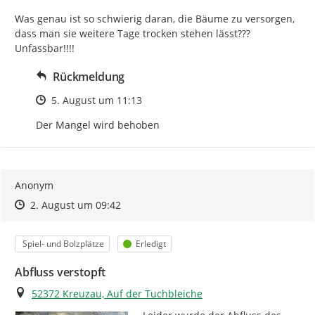
Was genau ist so schwierig daran, die Bäume zu versorgen, 
dass man sie weitere Tage trocken stehen lässt??? 
Unfassbar!!!!
Rückmeldung
Zeitpunkt des Erstellens
5. August um 11:13
Der Mangel wird behoben
Anonym
Zeitpunkt des Erstellens
Zeitpunkt des Erstellens
Zur Äußerung
2. August um 09:42
Kategorie
Status
Spiel- und Bolzplätze
Erledigt
Abfluss verstopft
Ort
52372 Kreuzau, Auf der Tuchbleiche