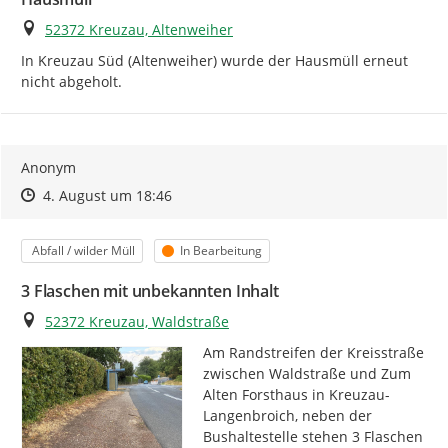
Ort
52372 Kreuzau, Altenweiher
In Kreuzau Süd (Altenweiher) wurde der Hausmüll erneut 
nicht abgeholt.
Anonym
Zeitpunkt des Erstellens
Zeitpunkt des Erstellens
Zur Äußerung
4. August um 18:46
Kategorie
Status
Abfall / wilder Müll
In Bearbeitung
3 Flaschen mit unbekannten Inhalt
Ort
52372 Kreuzau, Waldstraße
Am Randstreifen der Kreisstraße 
zwischen Waldstraße und Zum 
Alten Forsthaus in Kreuzau-
Langenbroich, neben der 
Bushaltestelle stehen 3 Flaschen 