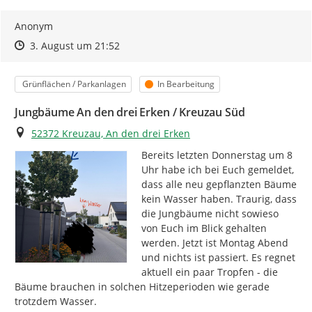
Anonym
Zeitpunkt des Erstellens
Zeitpunkt des Erstellens
Zur Äußerung
3. August um 21:52
Kategorie
Status
Grünflächen / Parkanlagen
In Bearbeitung
Jungbäume An den drei Erken / Kreuzau Süd
Ort
52372 Kreuzau, An den drei Erken
Bereits letzten Donnerstag um 8 
Uhr habe ich bei Euch gemeldet, 
dass alle neu gepflanzten Bäume 
kein Wasser haben. Traurig, dass 
die Jungbäume nicht sowieso 
von Euch im Blick gehalten 
werden. Jetzt ist Montag Abend 
und nichts ist passiert. Es regnet 
aktuell ein paar Tropfen - die 
Bäume brauchen in solchen Hitzeperioden wie gerade 
trotzdem Wasser.
