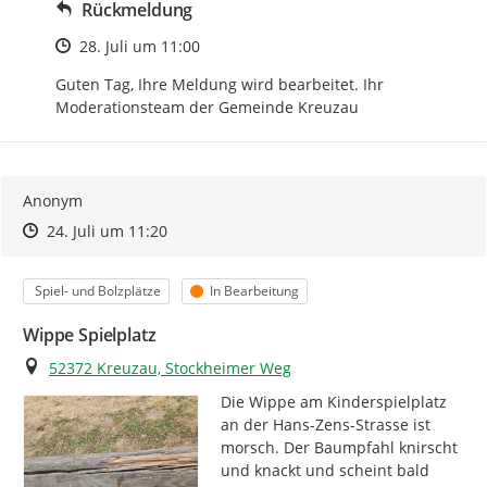
Rückmeldung
Zeitpunkt des Erstellens
28. Juli um 11:00
Guten Tag, Ihre Meldung wird bearbeitet. Ihr 
Moderationsteam der Gemeinde Kreuzau
Anonym
Zeitpunkt des Erstellens
Zeitpunkt des Erstellens
Zur Äußerung
24. Juli um 11:20
Kategorie
Status
Spiel- und Bolzplätze
In Bearbeitung
Wippe Spielplatz
Ort
52372 Kreuzau, Stockheimer Weg
Die Wippe am Kinderspielplatz 
an der Hans-Zens-Strasse ist 
morsch. Der Baumpfahl knirscht 
und knackt und scheint bald 