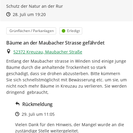
Schutz der Natur an der Rur
Zeitpunkt des Erstellens
Zeitpunkt des Erstellens
Zur Äußerung
28. Juli um 19:20
Kategorie
Status
Grünflächen / Parkanlagen
Erledigt
Bäume an der Maubacher Strasse gefährdet
Ort
52372 Kreuzau, Maubacher Straße
Entlang der Maubacher strasse in Winden sind einige junge 
Bäume durch die anhaltende Trockenheit so stark 
geschädigt, dass sie drohen abzusterben. Bitte kümmern 
Sie sich schnellstmöglichst mit Bewässerung etc. um sie, um 
nicht noch mehr Bäume in Kreuzau zu verlieren. Sie werden 
dringend  gebraucht,
Rückmeldung
Zeitpunkt des Erstellens
29. Juli um 11:05
Vielen Dank für den Hinweis, der Mangel wurde an die 
zuständige Stelle weitergeleitet.