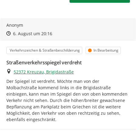
Ihre Meldung - So wird's gemacht:
Anonym
Prüfen Sie bitte zuerst, ob Ihr Anliegen bereits gemeldet
Zeitpunkt des Erstellens
Zeitpunkt des Erstellens
Zur Äußerung
6. August um 20:16
wurde.
Kategorie
Status
Verkehrszeichen & Straßenbeschilderung
In Bearbeitung
Zum Starten der Meldungserfassung klicken Sie auf
"
Ihre Meldung
".
Straßenverkehrsspiegel verdreht
Machen Sie über eine Markierung in der Karte eine
Ort
52372 Kreuzau, Brigidastraße
möglichst exakte Ortsangabe
. Damit unterstützen Sie
Der Spiegel ist verdreht. Möchte man von der 
uns und ermöglichen eine Beschleunigung in der
Molbachstraße kommend links in die Brigidastraße 
Bearbeitung Ihrer Meldung.
einbiegen, kann man im Spiegel den von oben kommenden 
Verkehr nicht sehen. Durch die höher/breiter gewachsene 
Wählen Sie eine
passende Kategorie
, damit Ihre
Bepflanzung am Parkplatz beim Griechen ist die weitere 
Meldung direkt an die zuständige Stelle gesendet wird.
Möglichkeit, den Verkehr von oben rechtzeitig zu sehen, 
Passt keine der vorgeschlagenen Kategorien oder haben
ebenfalls eingeschränkt.
Sie eine Anregung, dann wählen Sie hier bitte "andere
Auffälligkeiten und Hinweise".
Bitte beachten Sie auch die zusätzlichen