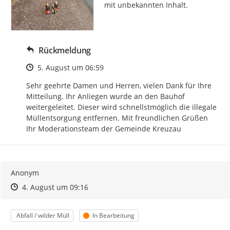
mit unbekannten Inhalt.
Rückmeldung
Zeitpunkt des Erstellens
5. August um 06:59
Sehr geehrte Damen und Herren, vielen Dank für Ihre 
Mitteilung. Ihr Anliegen wurde an den Bauhof 
weitergeleitet. Dieser wird schnellstmöglich die illegale 
Müllentsorgung entfernen. Mit freundlichen Grüßen 
Ihr Moderationsteam der Gemeinde Kreuzau
Anonym
Zeitpunkt des Erstellens
Zeitpunkt des Erstellens
Zur Äußerung
4. August um 09:16
Kategorie
Status
Abfall / wilder Müll
In Bearbeitung