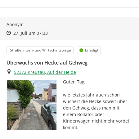
Anonym
Zeitpunkt des Erstellens
Zeitpunkt des Erstellens
Zur Äußerung
27. Juli um 07:33
Kategorie
Status
Straßen, Geh- und Wirtschaftswege
Erledigt
Überwuchs von Hecke auf Gehweg
Ort
52372 Kreuzau, Auf der Heide
Guten Tag,

wie letztes Jahr auch schon 
wuchert die Hecke soweit über 
den Gehweg, dass man mit 
einem Rollator oder 
Kinderwagen nicht mehr vorbei 
kommt.