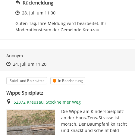
Rückmeldung
Zeitpunkt des Erstellens
28. Juli um 11:00
Guten Tag, Ihre Meldung wird bearbeitet. Ihr 
Moderationsteam der Gemeinde Kreuzau
Anonym
Zeitpunkt des Erstellens
Zeitpunkt des Erstellens
Zur Äußerung
24. Juli um 11:20
Kategorie
Status
Spiel- und Bolzplätze
In Bearbeitung
Wippe Spielplatz
Ort
52372 Kreuzau, Stockheimer Weg
Die Wippe am Kinderspielplatz 
an der Hans-Zens-Strasse ist 
morsch. Der Baumpfahl knirscht 
und knackt und scheint bald 