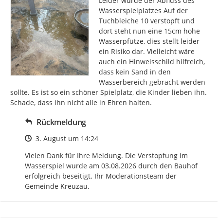
Leider wurde der Abfluss des 
Wasserspielplatzes Auf der 
Tuchbleiche 10 verstopft und 
dort steht nun eine 15cm hohe 
Wasserpfütze, dies stellt leider 
ein Risiko dar. Vielleicht wäre 
auch ein Hinweisschild hilfreich, 
dass kein Sand in den 
Wasserbereich gebracht werden 
sollte. Es ist so ein schöner Spielplatz, die Kinder lieben ihn. 
Schade, dass ihn nicht alle in Ehren halten.
Rückmeldung
Zeitpunkt des Erstellens
3. August um 14:24
Vielen Dank für Ihre Meldung. Die Verstopfung im 
Wasserspiel wurde am 03.08.2026 durch den Bauhof 
erfolgreich beseitigt. Ihr Moderationsteam der 
Gemeinde Kreuzau.