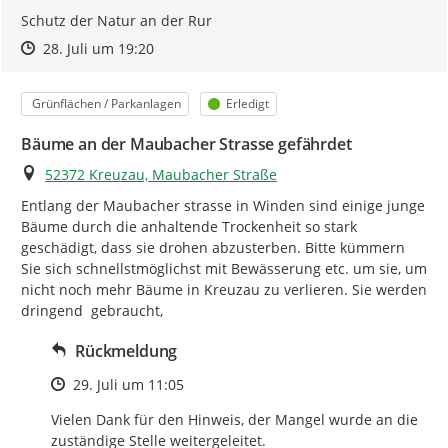
Schutz der Natur an der Rur
Zeitpunkt des Erstellens
Zeitpunkt des Erstellens
Zur Äußerung
28. Juli um 19:20
Kategorie
Status
Grünflächen / Parkanlagen
Erledigt
Bäume an der Maubacher Strasse gefährdet
Ort
52372 Kreuzau, Maubacher Straße
Entlang der Maubacher strasse in Winden sind einige junge 
Bäume durch die anhaltende Trockenheit so stark 
geschädigt, dass sie drohen abzusterben. Bitte kümmern 
Sie sich schnellstmöglichst mit Bewässerung etc. um sie, um 
nicht noch mehr Bäume in Kreuzau zu verlieren. Sie werden 
dringend  gebraucht,
Rückmeldung
Zeitpunkt des Erstellens
29. Juli um 11:05
Vielen Dank für den Hinweis, der Mangel wurde an die 
zuständige Stelle weitergeleitet.