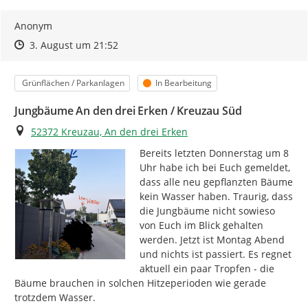
Anonym
Zeitpunkt des Erstellens
Zeitpunkt des Erstellens
Zur Äußerung
3. August um 21:52
Kategorie
Status
Grünflächen / Parkanlagen
In Bearbeitung
Jungbäume An den drei Erken / Kreuzau Süd
Ort
52372 Kreuzau, An den drei Erken
Bereits letzten Donnerstag um 8 
Uhr habe ich bei Euch gemeldet, 
dass alle neu gepflanzten Bäume 
kein Wasser haben. Traurig, dass 
die Jungbäume nicht sowieso 
von Euch im Blick gehalten 
werden. Jetzt ist Montag Abend 
und nichts ist passiert. Es regnet 
aktuell ein paar Tropfen - die 
Bäume brauchen in solchen Hitzeperioden wie gerade 
trotzdem Wasser.
