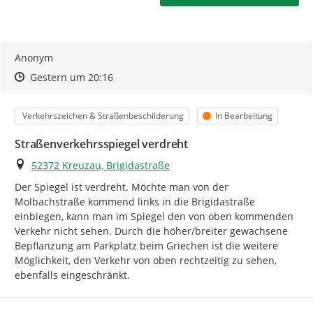
Ihre Meldung - So wird's gemacht:
Anonym
Prüfen Sie bitte zuerst, ob Ihr Anliegen bereits gemeldet
Zeitpunkt des Erstellens
Zeitpunkt des Erstellens
Zur Äußerung
Gestern um 20:16
wurde.
Kategorie
Status
Verkehrszeichen & Straßenbeschilderung
In Bearbeitung
Zum Starten der Meldungserfassung klicken Sie auf
"
Ihre Meldung
".
Straßenverkehrsspiegel verdreht
Machen Sie über eine Markierung in der Karte eine
Ort
52372 Kreuzau, Brigidastraße
möglichst exakte Ortsangabe
. Damit unterstützen Sie
Der Spiegel ist verdreht. Möchte man von der 
uns und ermöglichen eine Beschleunigung in der
Molbachstraße kommend links in die Brigidastraße 
Bearbeitung Ihrer Meldung.
einbiegen, kann man im Spiegel den von oben kommenden 
Verkehr nicht sehen. Durch die höher/breiter gewachsene 
Wählen Sie eine
passende Kategorie
, damit Ihre
Bepflanzung am Parkplatz beim Griechen ist die weitere 
Meldung direkt an die zuständige Stelle gesendet wird.
Möglichkeit, den Verkehr von oben rechtzeitig zu sehen, 
Passt keine der vorgeschlagenen Kategorien oder haben
ebenfalls eingeschränkt.
Sie eine Anregung, dann wählen Sie hier bitte "andere
Auffälligkeiten und Hinweise".
Bitte beachten Sie auch die zusätzlichen