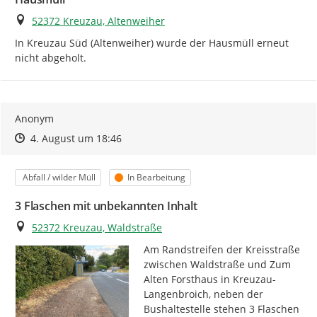
Ort
52372 Kreuzau, Altenweiher
In Kreuzau Süd (Altenweiher) wurde der Hausmüll erneut 
nicht abgeholt.
Anonym
Zeitpunkt des Erstellens
Zeitpunkt des Erstellens
Zur Äußerung
4. August um 18:46
Kategorie
Status
Abfall / wilder Müll
In Bearbeitung
3 Flaschen mit unbekannten Inhalt
Ort
52372 Kreuzau, Waldstraße
Am Randstreifen der Kreisstraße 
zwischen Waldstraße und Zum 
Alten Forsthaus in Kreuzau-
Langenbroich, neben der 
Bushaltestelle stehen 3 Flaschen 