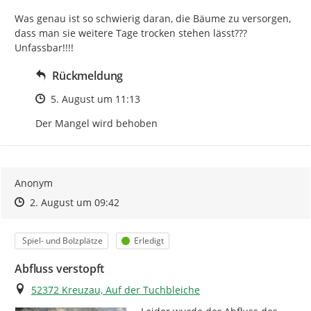
Was genau ist so schwierig daran, die Bäume zu versorgen, 
dass man sie weitere Tage trocken stehen lässt??? 
Unfassbar!!!!
Rückmeldung
Zeitpunkt des Erstellens
5. August um 11:13
Der Mangel wird behoben
Anonym
Zeitpunkt des Erstellens
Zeitpunkt des Erstellens
Zur Äußerung
2. August um 09:42
Kategorie
Status
Spiel- und Bolzplätze
Erledigt
Abfluss verstopft
Ort
52372 Kreuzau, Auf der Tuchbleiche