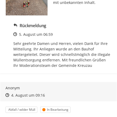
mit unbekannten Inhalt.
Rückmeldung
Zeitpunkt des Erstellens
5. August um 06:59
Sehr geehrte Damen und Herren, vielen Dank für Ihre 
Mitteilung. Ihr Anliegen wurde an den Bauhof 
weitergeleitet. Dieser wird schnellstmöglich die illegale 
Müllentsorgung entfernen. Mit freundlichen Grüßen 
Ihr Moderationsteam der Gemeinde Kreuzau
Anonym
Zeitpunkt des Erstellens
Zeitpunkt des Erstellens
Zur Äußerung
4. August um 09:16
Kategorie
Status
Abfall / wilder Müll
In Bearbeitung