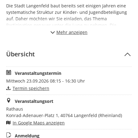
Die Stadt Langenfeld baut bereits seit einigen Jahren eine
systematische Struktur zur Kinder- und Jugendbeteiligung
auf. Daher möchten wir Sie einladen, das Thema
Partizipation genauer unter die Lupe zu nehmen. Die
Grundlagen von Teilhabe, Mit- und Selbstbestimmung
Mehr anzeigen
werden kritisch beleuchtet und praktische Ideen in
verschiedenen Handlungsfeldern erarbeitet.
Übersicht
Welche Umsetzungsmöglichkeiten gibt es im Kita-Alltag oder
in der Schule, in der OGS oder in
Jugendfreizeiteinrichtungen / Freizeitangeboten? Wieviel
Veranstaltungstermin
Selbstbestimmung räumen wir Kindern ein? Wie können
unterschiedliche Interessen und Bedürfnisse sinnvoll in
Mittwoch 23.09.2026 08:15 - 16:30 Uhr
Entscheidungen berücksichtigt werden? Wie kann eine
Termin speichern
partizipative Bildungspraxis gelingen?
Veranstaltungsort
Als Referentin konnten wir wieder Nora Jaffan gewinnen, die
Rathaus
einen großen Erfahrungsschatz als Erzieherin, Motopädin,
Konrad-Adenauer-Platz 1, 40764 Langenfeld (Rheinland)
Master in interdisziplinärer Motologie, Ergotherapie und
Physiotherapie sowie Leiterin eines Therapiezentrums
In Google Maps anzeigen
mitbringt. Ebenso arbeitete sie als Lehrerin in einer Schule
und ist ganzheitliche Lerntrainerin in eigener Praxis sowie
Anmeldung