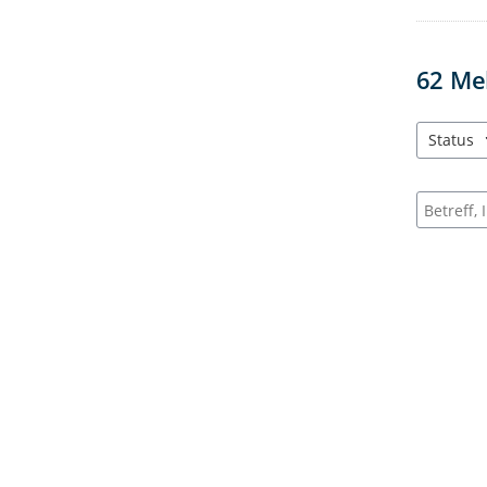
62
Me
Status
3 Einträg
Suche na