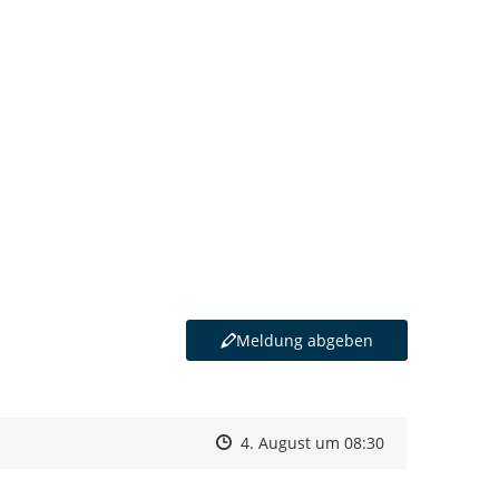
Meldung abgeben
Zeitpunkt des Erstellens
Zeitpunkt des Erstellens
Zur Äußerung
4. August um 08:30