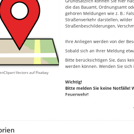
Grundsätzlich können Sie hier na
die das Bauamt, Ordnungsamt oder
gehören Meldungen wie z. B.: Fal
Straßenverkehr darstellen, wilder
Straßenbeschilderungen, Verschm
Ihre Anliegen werden von der Besc
Sobald sich an Ihrer Meldung etwa
Bitte berücksichtigen Sie, dass
werden können. Wenden Sie sich i
enClipart-Vectors auf Pixabay
Wichtig!
Bitte melden Sie keine Notfälle! 
Feuerwehr!
Bitte stellen Sie außerdem kein
Parkausweis" o.ä. über den Mäng
Gemeindeverwaltung unter 02423
Kontaktformular:
Kontaktformul
orien