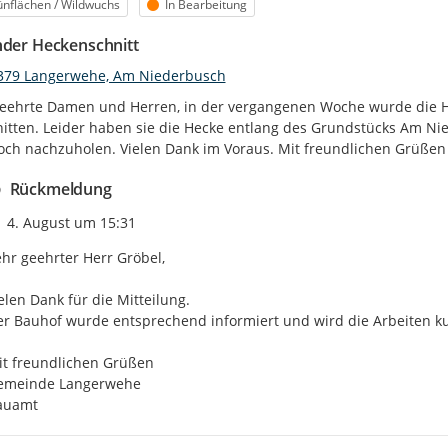
egorie
Status
nflächen / Wildwuchs
In Bearbeitung
nder Heckenschnitt
379 Langerwehe, Am Niederbusch
eehrte Damen und Herren, in der vergangenen Woche wurde die He
itten. Leider haben sie die Hecke entlang des Grundstücks Am Niede
och nachzuholen. Vielen Dank im Voraus. Mit freundlichen Grüßen
Rückmeldung
Zeitpunkt des Erstellens
4. August um 15:31
hr geehrter Herr Gröbel,

elen Dank für die Mitteilung.

r Bauhof wurde entsprechend informiert und wird die Arbeiten kur
t freundlichen Grüßen

emeinde Langerwehe

auamt