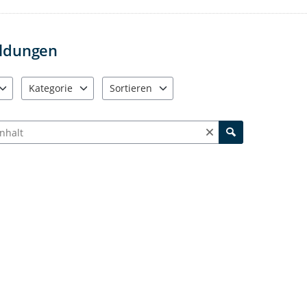
Weitere Informationen:
Der Mängelmelder ist problemlos 
können Sie Ihre Meldung direkt vo
beifügen, sodass eine zügige Bear
ldungen
Kategorie
Sortieren
e verfügbar. Benutzen Sie "Pfeiltaste oben" und "Pfeiltaste unten"
8 Einträge verfügbar. Benutzen Sie "Pfeiltaste oben" und "Pfe
4 Einträge verfügbar. Benutzen Sie "Pfeiltas
ch Meldungen und Kommentaren