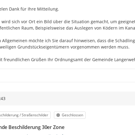
elen Dank für Ihre Mitteilung.

 wird sich vor Ort ein Bild über die Situation gemacht, um geei
fentlichen Raum, Beispielsweise das Auslegen von Ködern im Kanal 
 Allgemeinen möchte ich Sie darauf hinweisen, dass die Schädlin
eweiligen Grundstückseigentümern vorgenommen werden muss.

it freundlichen Grüßen Ihr Ordnungsamt der Gemeinde Langerwe
243
egorie
Status
childerung / Straßenschilder
Geschlossen
nde Beschilderung 30er Zone