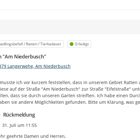
egorie
Status
ädlingsbefall / Ratten / Tierkadaver
Erledigt
n "Am Niederbusch"
379 Langerwehe, Am Niederbusch
 musste ich vor kurzem feststellen, dass in unserem Gebiet Ratten 
iese auf der Straße "Am Niederbusch" zur Straße "Eifelstraße" u
ellen, dass sie durch unseren Garten streiften. Ich habe einen Du
haben sie andere Möglichkeiten gefunden. Bitte um Klärung, was 
Rückmeldung
Zeitpunkt des Erstellens
31. Juli um 11:55
hr geehrte Damen und Herren,
