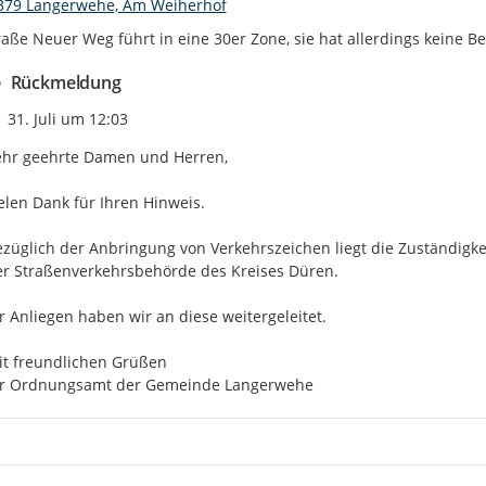
379 Langerwehe, Am Weiherhof
raße Neuer Weg führt in eine 30er Zone, sie hat allerdings keine B
Rückmeldung
Zeitpunkt des Erstellens
31. Juli um 12:03
hr geehrte Damen und Herren,

elen Dank für Ihren Hinweis.

züglich der Anbringung von Verkehrszeichen liegt die Zuständigk
r Straßenverkehrsbehörde des Kreises Düren.

r Anliegen haben wir an diese weitergeleitet.

t freundlichen Grüßen

hr Ordnungsamt der Gemeinde Langerwehe