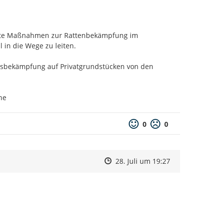
gnete Maßnahmen zur Rattenbekämpfung im 
in die Wege zu leiten.

gsbekämpfung auf Privatgrundstücken von den 
he
0
0
Zeitpunkt des Erstellens
Zeitpunkt des Erstellens
Zur Äußerung
28. Juli um 19:27