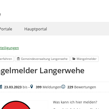
e
Portale
Hauptportal
eteiligungen
erfahren
Gemeindeverwaltung Langerwehe
Mängelmelder
gelmelder Langerwehe
eitraum
Meldungen
Bewertungen
23.03.2023
bis
-
399
Meldungen
229
Bewertungen
Was kann ich hier melden?