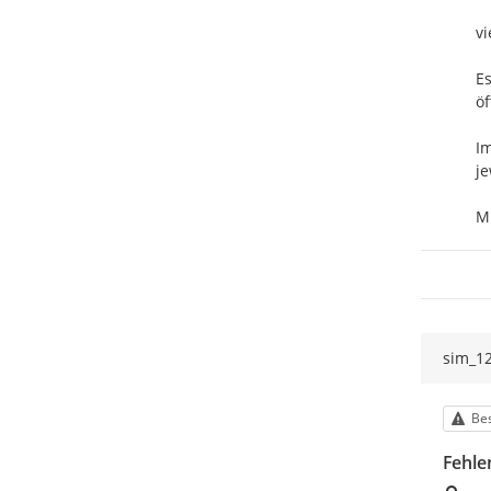
vi
Es
öf
Im
j
M
sim_1
Kat
Bes
Fehle