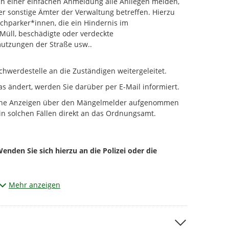
ch einer einfachen Anmeldung alle Anliegen melden,
 sonstige Ämter der Verwaltung betreffen. Hierzu
schparker*innen, die ein Hindernis im
 Müll, beschädigte oder verdeckte
utzungen der Straße usw..
hwerdestelle an die Zuständigen weitergeleitet.
s ändert, werden Sie darüber per E-Mail informiert.
 keine Anzeigen über den Mängelmelder aufgenommen
n solchen Fällen direkt an das Ordnungsamt.
Wenden Sie sich hierzu an die Polizei oder die
e einfachen Anfragen wie "Wo bekomme ich einen
Mehr anzeigen
elmelder, sondern wenden Sie sich direkt an die
 / 4090 oder über unser
ar öffnen