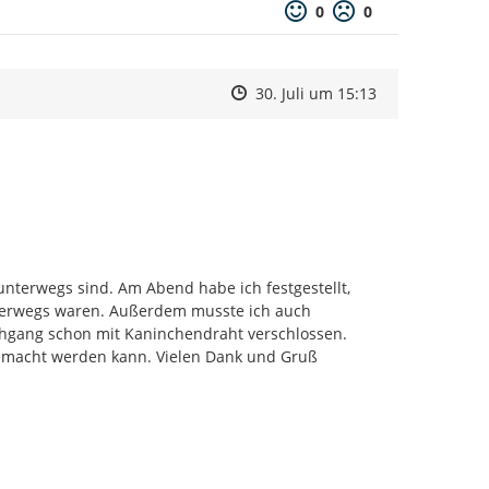
0
0
Zeitpunkt des Erstellens
Zeitpunkt des Erstellens
Zur Äußerung
30. Juli um 15:13
unterwegs sind. Am Abend habe ich festgestellt, 
nterwegs waren. Außerdem musste ich auch 
rchgang schon mit Kaninchendraht verschlossen. 
gemacht werden kann. Vielen Dank und Gruß