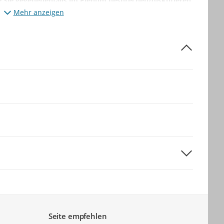
e Sie gegebenenfalls im Plenum besprechen/diskutieren
bitte über das
Mehr anzeigen
uk.nrw.de
.
2026 um 12:00 Uhr freigeschaltet. Im Anschluss werden
ldeten kommunalen Klimaanpassungszuständigen
nstaltung geben, so stehen wir hierfür natürlich gerne zur
 Klimafolgenanpassung NRW
Seite empfehlen