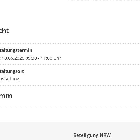
uns
vorab
Themen
zu
nennen, di
möchten
. Melden Sie sich hierzu 
Funktionspostfach
klimaatlas@lan
cht
Die Anmeldung ist bis zum 17.06.
die Zugangsdaten an die angeme
verteilt. Sollte es Fragen zur Vera
Verfügung.
taltungstermin
 18.06.2026 09:30 - 11:00 Uhr
Mit freundlichen Grüßen
taltungsort
Ihr Team der Kommunalberatung
nstaltung
amm
Beteiligung NRW