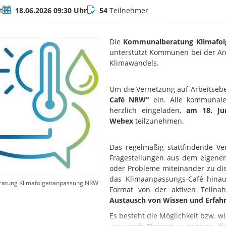
Termin
Teilnehmer
t
18.06.2026 09:30 Uhr
54
Teilnehmer
Die
Kommunalberatung Klimafo
unterstützt Kommunen bei der An
Klimawandels.
Um die Vernetzung auf Arbeitseb
Café NRW“
ein. Alle kommunale
herzlich eingeladen,
am 18. Ju
Webex
teilzunehmen.
Das regelmäßig stattfindende Ver
Fragestellungen aus dem eigenen 
oder Probleme miteinander zu di
das Klimaanpassungs-Café hinaus
atung Klimafolgenanpassung NRW
Format von der aktiven Teiln
Austausch von Wissen und Erfah
Es besteht die Möglichkeit bzw. wi