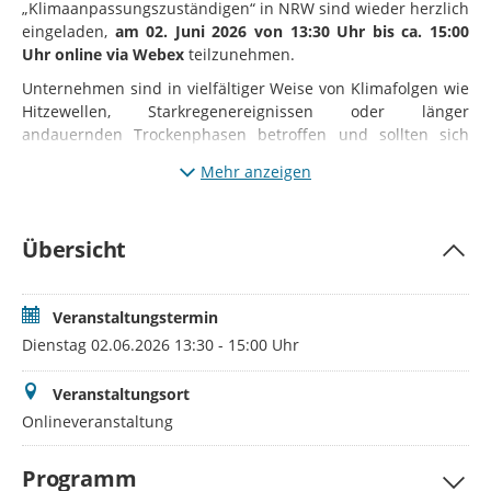
„Klimaanpassungszuständigen“ in NRW sind wieder herzlich
eingeladen,
am 02. Juni 2026 von 13:30 Uhr bis ca. 15:00
Uhr online via Webex
teilzunehmen.
Unternehmen sind in vielfältiger Weise von Klimafolgen wie
Hitzewellen, Starkregenereignissen oder länger
andauernden Trockenphasen betroffen und sollten sich
frühzeitig mit direkter und indirekter Betroffenheit
Mehr anzeigen
gegenüber Extremwetterereignissen auseinandersetzen. Mit
passgenauen Maßnahmen können Schäden minimiert und
die Zukunftsfähigkeit von Betrieben gesichert werden.
Übersicht
Die BbK-Förderung unterstützt Unternehmen bei der
Entwicklung konkreter Strategien und Maßnahmen zur
Klimaanpassung – etwa im Umgang mit Hitze, Starkregen
Veranstaltungstermin
oder Trockenheit. Hierzu werden den teilnehmenden
Dienstag 02.06.2026 13:30 - 15:00 Uhr
Unternehmen von den Kommunen Workshops zur
betrieblichen Klimaanpassung unter Hinzunahme
Veranstaltungsort
qualifizierter Berater angeboten. Zielsetzung der Workshops
Onlineveranstaltung
ist die Erarbeitung eines Maßnahmenplanes um die
Betriebe auf ihrem Weg in die Klimaresilienz zu
unterstützen.
Programm