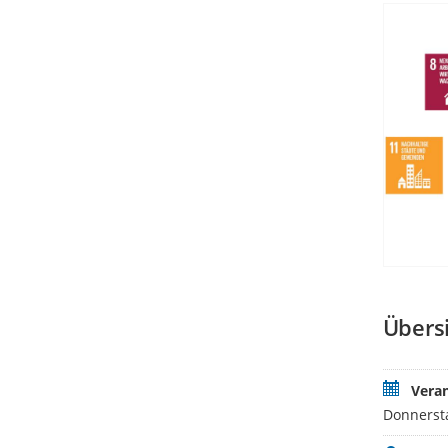
Übers
Vera
Donnersta