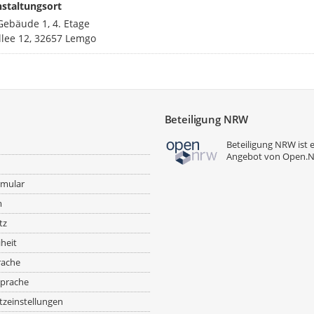
staltungsort
ebäude 1, 4. Etage
lee 12, 32657 Lemgo
Beteiligung NRW
Beteiligung NRW ist 
Angebot von
Open.
rmular
m
tz
iheit
rache
prache
zeinstellungen