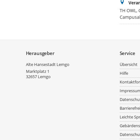
Veran
TH OWL, G
Campusal
Service
Herausgeber
Service
Alte Hansestadt Lemgo
Übersicht
Marktplatz 1
Hilfe
32657
Lemgo
Kontaktfo
Impressu
Datenschu
Barrierefre
Leichte Sp
Gebärdens
Datenschut