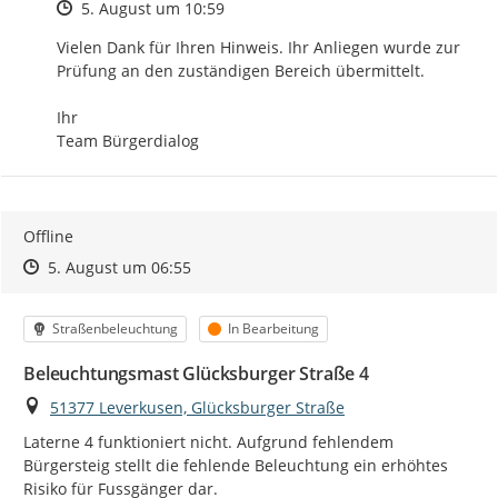
Zeitpunkt des Erstellens
5. August um 10:59
Vielen Dank für Ihren Hinweis. Ihr Anliegen wurde zur 
Prüfung an den zuständigen Bereich übermittelt.

Ihr

Team Bürgerdialog
Offline
Zeitpunkt des Erstellens
Zeitpunkt des Erstellens
Zur Äußerung
5. August um 06:55
Kategorie
Status
Straßenbeleuchtung
In Bearbeitung
Beleuchtungsmast Glücksburger Straße 4
Ort
51377 Leverkusen, Glücksburger Straße
Laterne 4 funktioniert nicht. Aufgrund fehlendem 
Bürgersteig stellt die fehlende Beleuchtung ein erhöhtes 
Risiko für Fussgänger dar.
