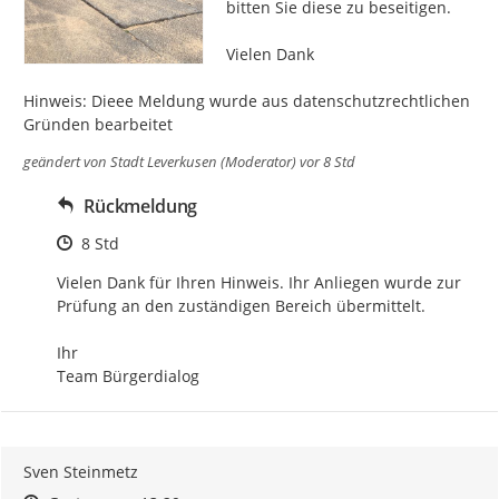
bitten Sie diese zu beseitigen.

Vielen Dank

Hinweis: Dieee Meldung wurde aus datenschutzrechtlichen 
Gründen bearbeitet
geändert von
Stadt Leverkusen (Moderator)
vor 8 Std
Rückmeldung
Zeitpunkt des Erstellens
8 Std
Vielen Dank für Ihren Hinweis. Ihr Anliegen wurde zur 
Prüfung an den zuständigen Bereich übermittelt.

Ihr

Team Bürgerdialog
Sven Steinmetz