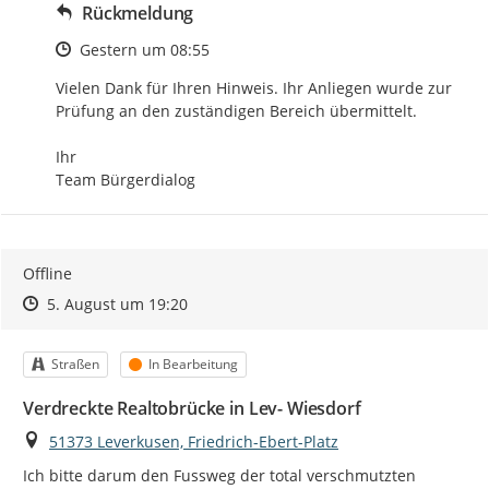
Rückmeldung
Zeitpunkt des Erstellens
Gestern um 08:55
Vielen Dank für Ihren Hinweis. Ihr Anliegen wurde zur 
Prüfung an den zuständigen Bereich übermittelt.

Ihr

Team Bürgerdialog
Offline
Zeitpunkt des Erstellens
Zeitpunkt des Erstellens
Zur Äußerung
5. August um 19:20
Kategorie
Status
Straßen
In Bearbeitung
Verdreckte Realtobrücke in Lev- Wiesdorf
Ort
51373 Leverkusen, Friedrich-Ebert-Platz
Ich bitte darum den Fussweg der total verschmutzten 