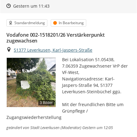
Zeitpunkt des Erstellens
Zeitpunkt des Erstellens
Zur Äußerung
Gestern um 11:43
Kategorie
Status
Standardmeldung
In Bearbeitung
Vodafone 002-1518201/26 Verstärkerpunkt
zugewachsen
Ort
51377 Leverkusen, Karl-Jaspers-Straße
Bei Lokalisation 51.05438, 
7.06359 Zugewachsener VrP der 
VF-West,

Navigationsadresse: Karl-
Jaspers-Straße 94, 51377 
Leverkusen-Steinbüchel ggü.

3 Bilder
Mit der freundlichen Bitte um  
Grünpflege / 
Zugangswiederherstellung
geändert von
Stadt Leverkusen (Moderator)
Gestern um 12:05