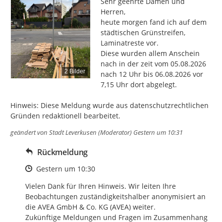
Sehr geehrte Damen und 
Herren,

heute morgen fand ich auf dem 
städtischen Grünstreifen, 
Laminatreste vor.

Diese wurden allem Anschein 
nach in der zeit vom 05.08.2026 
2 Bilder
nach 12 Uhr bis 06.08.2026 vor 
7,15 Uhr dort abgelegt.

Hinweis: Diese Meldung wurde aus datenschutzrechtlichen 
Gründen redaktionell bearbeitet.
geändert von
Stadt Leverkusen (Moderator)
Gestern um 10:31
Rückmeldung
Zeitpunkt des Erstellens
Gestern um 10:30
Vielen Dank für Ihren Hinweis. Wir leiten Ihre 
Beobachtungen zuständigkeitshalber anonymisiert an 
die AVEA GmbH & Co. KG (AVEA) weiter. 

Zukünftige Meldungen und Fragen im Zusammenhang 