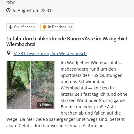
rxiw
Zeitpunkt des Erstellens
Zeitpunkt des Erstellens
Zur Äußerung
5. August um 22:31
Kategorie
Status
Grünflächen
In Bearbeitung
Gefahr durch abknickende Bäume/Äste im Waldgebiet
Wiembachtal
Ort
51381 Leverkusen, Am Weidenbusch
Im Waldgebiet Wiembachtal — 
insbesondere rund um den 
Sportplatz des TuS Quittungen 
und das Schwimmbad 
Wiembachtal — knicken in 
letzter Zeit fast täglich (und ohne 
starken Wind oder Sturm) ganze 
3 Bilder
Bäume um oder große Äste 
brechen ab und fallen auf die 
Wege. Da hier viele Spaziergänger unterwegs sind, besteht 
akute Gefahr durch unvorhersehbare Astbrüche.