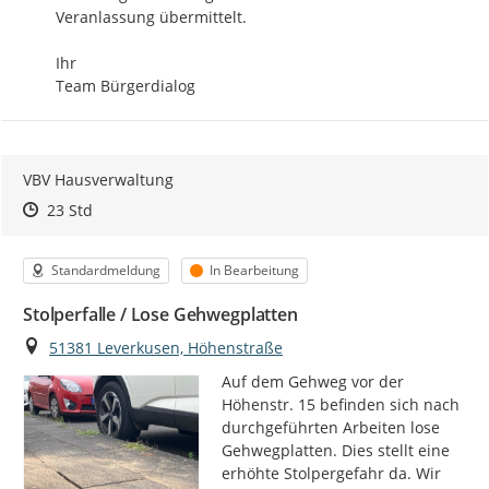
Veranlassung übermittelt.

Ihr

Team Bürgerdialog
VBV Hausverwaltung
Zeitpunkt des Erstellens
Zeitpunkt des Erstellens
Zur Äußerung
23 Std
Kategorie
Status
Standardmeldung
In Bearbeitung
Stolperfalle / Lose Gehwegplatten
Ort
51381 Leverkusen, Höhenstraße
Auf dem Gehweg vor der 
Höhenstr. 15 befinden sich nach 
durchgeführten Arbeiten lose 
Gehwegplatten. Dies stellt eine 
erhöhte Stolpergefahr da. Wir 