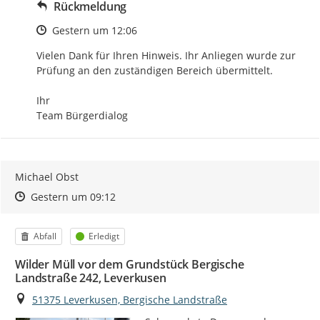
Rückmeldung
Zeitpunkt des Erstellens
Gestern um 12:06
Vielen Dank für Ihren Hinweis. Ihr Anliegen wurde zur 
Prüfung an den zuständigen Bereich übermittelt.

Ihr

Team Bürgerdialog
Michael Obst
Zeitpunkt des Erstellens
Zeitpunkt des Erstellens
Zur Äußerung
Gestern um 09:12
Kategorie
Status
Abfall
Erledigt
Wilder Müll vor dem Grundstück Bergische
Landstraße 242, Leverkusen
Ort
51375 Leverkusen, Bergische Landstraße