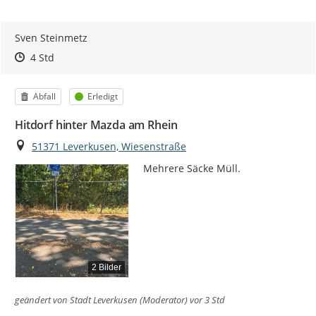
Sven Steinmetz
Zeitpunkt des Erstellens
Zeitpunkt des Erstellens
Zur Äußerung
4 Std
Kategorie
Status
Abfall
Erledigt
Hitdorf hinter Mazda am Rhein
Ort
51371 Leverkusen, Wiesenstraße
Mehrere Säcke Müll.
2 Bilder
geändert von
Stadt Leverkusen (Moderator)
vor 3 Std