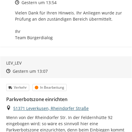
Zeitpunkt des Erstellens
Gestern um 13:54
Vielen Dank für Ihren Hinweis. Ihr Anliegen wurde zur 
Prüfung an den zuständigen Bereich übermittelt.

Ihr

Team Bürgerdialog
LEV_LEV
Zeitpunkt des Erstellens
Zeitpunkt des Erstellens
Zur Äußerung
Gestern um 13:07
Kategorie
Status
Verkehr
In Bearbeitung
Parkverbotszone einrichten
Ort
51371 Leverkusen, Rheindorfer Straße
Wenn von der Rheindorfer Str. In der Feldernhütte 92 
eingebogen wird; so wäre es sinnvoll hier eine 
Parkverbotszone einzurichten, denn beim Einbiegen kommt 