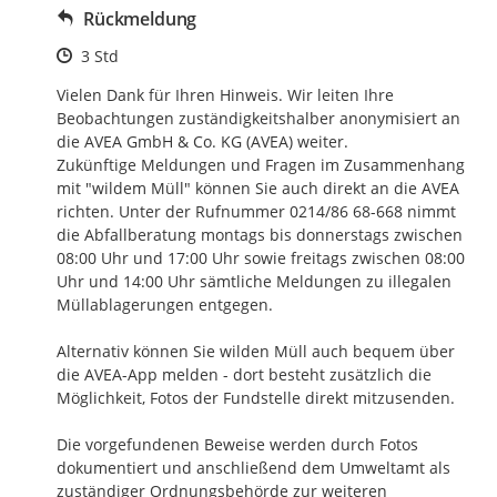
Rückmeldung
Zeitpunkt des Erstellens
3 Std
Vielen Dank für Ihren Hinweis. Wir leiten Ihre 
Beobachtungen zuständigkeitshalber anonymisiert an 
die AVEA GmbH & Co. KG (AVEA) weiter. 

Zukünftige Meldungen und Fragen im Zusammenhang 
mit "wildem Müll" können Sie auch direkt an die AVEA 
richten. Unter der Rufnummer 0214/86 68-668 nimmt 
die Abfallberatung montags bis donnerstags zwischen 
08:00 Uhr und 17:00 Uhr sowie freitags zwischen 08:00 
Uhr und 14:00 Uhr sämtliche Meldungen zu illegalen 
Müllablagerungen entgegen. 

Alternativ können Sie wilden Müll auch bequem über 
die AVEA-App melden - dort besteht zusätzlich die 
Möglichkeit, Fotos der Fundstelle direkt mitzusenden.

Die vorgefundenen Beweise werden durch Fotos 
dokumentiert und anschließend dem Umweltamt als 
zuständiger Ordnungsbehörde zur weiteren 