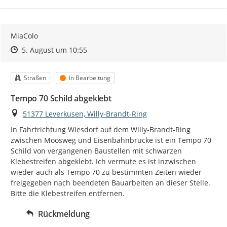
MiaColo
Zeitpunkt des Erstellens
Zeitpunkt des Erstellens
Zur Äußerung
5. August um 10:55
Kategorie
Status
Straßen
In Bearbeitung
Tempo 70 Schild abgeklebt
Ort
51377 Leverkusen, Willy-Brandt-Ring
In Fahrtrichtung Wiesdorf auf dem Willy-Brandt-Ring 
zwischen Moosweg und Eisenbahnbrücke ist ein Tempo 70 
Schild von vergangenen Baustellen mit schwarzen 
Klebestreifen abgeklebt. Ich vermute es ist inzwischen 
wieder auch als Tempo 70 zu bestimmten Zeiten wieder 
freigegeben nach beendeten Bauarbeiten an dieser Stelle. 
Bitte die Klebestreifen entfernen.
Rückmeldung