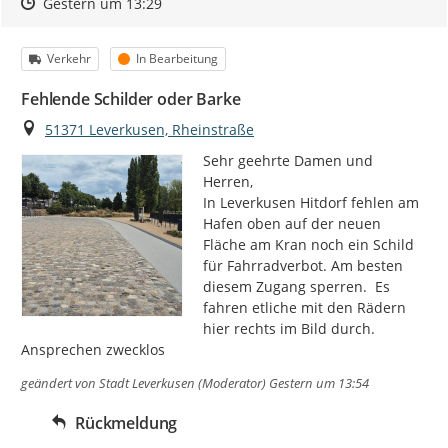
Zeitpunkt des Erstellens
Zeitpunkt des Erstellens
Zur Äußerung
Gestern um 13:29
Kategorie
Status
Verkehr
In Bearbeitung
Fehlende Schilder oder Barke
Ort
51371 Leverkusen, Rheinstraße
Sehr geehrte Damen und 
Herren,

In Leverkusen Hitdorf fehlen am 
Hafen oben auf der neuen 
Fläche am Kran noch ein Schild 
für Fahrradverbot. Am besten 
diesem Zugang sperren.  Es 
fahren etliche mit den Rädern 
hier rechts im Bild durch. 
Ansprechen zwecklos
geändert von
Stadt Leverkusen (Moderator)
Gestern um 13:54
Rückmeldung