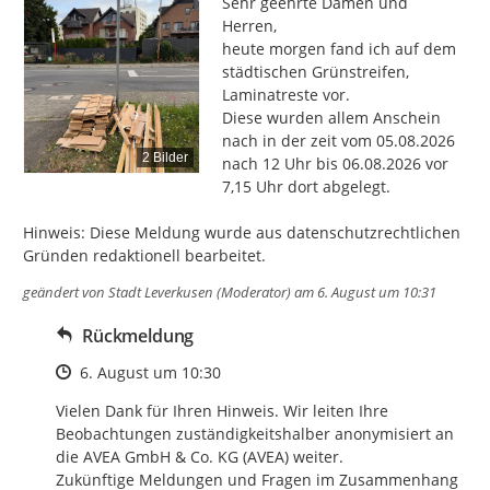
Sehr geehrte Damen und 
Herren,

heute morgen fand ich auf dem 
städtischen Grünstreifen, 
Laminatreste vor.

Diese wurden allem Anschein 
nach in der zeit vom 05.08.2026 
2 Bilder
nach 12 Uhr bis 06.08.2026 vor 
7,15 Uhr dort abgelegt.

Hinweis: Diese Meldung wurde aus datenschutzrechtlichen 
Gründen redaktionell bearbeitet.
geändert von
Stadt Leverkusen (Moderator)
am 6. August um 10:31
Rückmeldung
Zeitpunkt des Erstellens
6. August um 10:30
Vielen Dank für Ihren Hinweis. Wir leiten Ihre 
Beobachtungen zuständigkeitshalber anonymisiert an 
die AVEA GmbH & Co. KG (AVEA) weiter. 

Zukünftige Meldungen und Fragen im Zusammenhang 