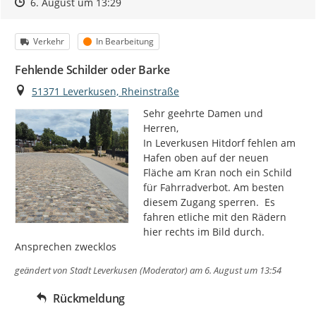
Zeitpunkt des Erstellens
Zeitpunkt des Erstellens
Zur Äußerung
6. August um 13:29
Kategorie
Status
Verkehr
In Bearbeitung
Fehlende Schilder oder Barke
Ort
51371 Leverkusen, Rheinstraße
Sehr geehrte Damen und 
Herren,

In Leverkusen Hitdorf fehlen am 
Hafen oben auf der neuen 
Fläche am Kran noch ein Schild 
für Fahrradverbot. Am besten 
diesem Zugang sperren.  Es 
fahren etliche mit den Rädern 
hier rechts im Bild durch. 
Ansprechen zwecklos
geändert von
Stadt Leverkusen (Moderator)
am 6. August um 13:54
Rückmeldung