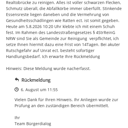
Realtobrücke zu reinigen. Alles ist voller schwarzen Flecken, 
Schmutz überall, die Abfallkörbe immer überfüllt. Stinkende 
Essensreste liegen daneben und die Vermehrung von 
Gesundheitsschädlingen wie Ratten ect. ist somit gegeben. 
Heute am 5.8.2026 10:20 Uhr klebte ich mit einem Schuh  
fest. Im Rahmen des Landesstraßengesetzes § 4StrReinG 
NRW sind Sie als Gemeinde zur Reinigung  verpflichtet, ich 
setze Ihnen hiermit dazu eine Frist von 14Tagen. Bei akuter 
Rutschgefahr auf Unrat ect. besteht sofortiger 
Handlungsbedarf. Ich erwarte Ihre Rückmeldung

Hinweis: Diese Meldung wurde nacherfasst.
Rückmeldung
Zeitpunkt des Erstellens
6. August um 11:55
Vielen Dank für Ihren Hinweis. Ihr Anliegen wurde zur 
Prüfung an den zuständigen Bereich übermittelt.

Ihr

Team Bürgerdialog