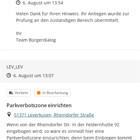
Zeitpunkt des Erstellens
6. August um 13:54
Vielen Dank für Ihren Hinweis. Ihr Anliegen wurde zur 
Prüfung an den zuständigen Bereich übermittelt.

Ihr

Team Bürgerdialog
LEV_LEV
Zeitpunkt des Erstellens
Zeitpunkt des Erstellens
Zur Äußerung
6. August um 13:07
Kategorie
Status
Verkehr
In Bearbeitung
Parkverbotszone einrichten
Ort
51371 Leverkusen, Rheindorfer Straße
Wenn von der Rheindorfer Str. In der Feldernhütte 92 
eingebogen wird; so wäre es sinnvoll hier eine 
Parkverbotszone einzurichten, denn beim Einbiegen kommt 