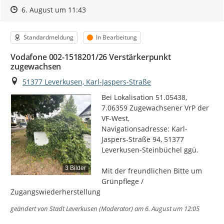
Zeitpunkt des Erstellens
Zeitpunkt des Erstellens
Zur Äußerung
6. August um 11:43
Kategorie
Status
Standardmeldung
In Bearbeitung
Vodafone 002-1518201/26 Verstärkerpunkt
zugewachsen
Ort
51377 Leverkusen, Karl-Jaspers-Straße
Bei Lokalisation 51.05438, 
7.06359 Zugewachsener VrP der 
VF-West,

Navigationsadresse: Karl-
Jaspers-Straße 94, 51377 
Leverkusen-Steinbüchel ggü.

3 Bilder
Mit der freundlichen Bitte um  
Grünpflege / 
Zugangswiederherstellung
geändert von
Stadt Leverkusen (Moderator)
am 6. August um 12:05