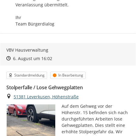
Veranlassung übermittelt.

Ihr

Team Bürgerdialog
VBV Hausverwaltung
Zeitpunkt des Erstellens
Zeitpunkt des Erstellens
Zur Äußerung
6. August um 16:02
Kategorie
Status
Standardmeldung
In Bearbeitung
Stolperfalle / Lose Gehwegplatten
Ort
51381 Leverkusen, Höhenstraße
Auf dem Gehweg vor der 
Höhenstr. 15 befinden sich nach 
durchgeführten Arbeiten lose 
Gehwegplatten. Dies stellt eine 
erhöhte Stolpergefahr da. Wir 