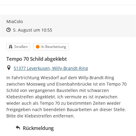
MiaColo
Zeitpunkt des Erstellens
Zeitpunkt des Erstellens
Zur Äußerung
5. August um 10:55
Kategorie
Status
Straßen
In Bearbeitung
Tempo 70 Schild abgeklebt
Ort
51377 Leverkusen, Willy-Brandt-Ring
In Fahrtrichtung Wiesdorf auf dem Willy-Brandt-Ring 
zwischen Moosweg und Eisenbahnbrücke ist ein Tempo 70 
Schild von vergangenen Baustellen mit schwarzen 
Klebestreifen abgeklebt. Ich vermute es ist inzwischen 
wieder auch als Tempo 70 zu bestimmten Zeiten wieder 
freigegeben nach beendeten Bauarbeiten an dieser Stelle. 
Bitte die Klebestreifen entfernen.
Rückmeldung