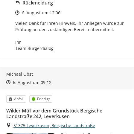
Rückmeldung
Zeitpunkt des Erstellens
6. August um 12:06
Vielen Dank für Ihren Hinweis. Ihr Anliegen wurde zur 
Prüfung an den zuständigen Bereich übermittelt.

Ihr

Team Bürgerdialog
Michael Obst
Zeitpunkt des Erstellens
Zeitpunkt des Erstellens
Zur Äußerung
6. August um 09:12
Kategorie
Status
Abfall
Erledigt
Wilder Müll vor dem Grundstück Bergische
Landstraße 242, Leverkusen
Ort
51375 Leverkusen, Bergische Landstraße