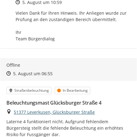
Zeitpunkt des Erstellens
5. August um 10:59
Vielen Dank für Ihren Hinweis. Ihr Anliegen wurde zur 
Prüfung an den zuständigen Bereich übermittelt.

Ihr

Team Bürgerdialog
Offline
Zeitpunkt des Erstellens
Zeitpunkt des Erstellens
Zur Äußerung
5. August um 06:55
Kategorie
Status
Straßenbeleuchtung
In Bearbeitung
Beleuchtungsmast Glücksburger Straße 4
Ort
51377 Leverkusen, Glücksburger Straße
Laterne 4 funktioniert nicht. Aufgrund fehlendem 
Bürgersteig stellt die fehlende Beleuchtung ein erhöhtes 
Risiko für Fussgänger dar.
