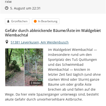
rxiw
Zeitpunkt des Erstellens
Zeitpunkt des Erstellens
Zur Äußerung
5. August um 22:31
Kategorie
Status
Grünflächen
In Bearbeitung
Gefahr durch abknickende Bäume/Äste im Waldgebiet
Wiembachtal
Ort
51381 Leverkusen, Am Weidenbusch
Im Waldgebiet Wiembachtal — 
insbesondere rund um den 
Sportplatz des TuS Quittungen 
und das Schwimmbad 
Wiembachtal — knicken in 
letzter Zeit fast täglich (und ohne 
starken Wind oder Sturm) ganze 
3 Bilder
Bäume um oder große Äste 
brechen ab und fallen auf die 
Wege. Da hier viele Spaziergänger unterwegs sind, besteht 
akute Gefahr durch unvorhersehbare Astbrüche.