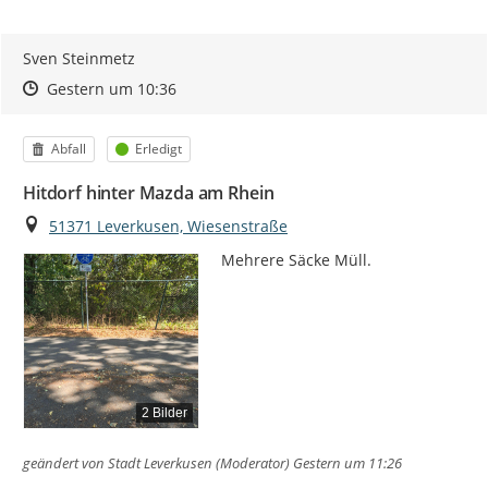
Sven Steinmetz
Zeitpunkt des Erstellens
Zeitpunkt des Erstellens
Zur Äußerung
Gestern um 10:36
Kategorie
Status
Abfall
Erledigt
Hitdorf hinter Mazda am Rhein
Ort
51371 Leverkusen, Wiesenstraße
Mehrere Säcke Müll.
2 Bilder
geändert von
Stadt Leverkusen (Moderator)
Gestern um 11:26