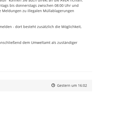
" können Sie auch direkt an die AVEA richten. 
tags bis donnerstags zwischen 08:00 Uhr und 
e Meldungen zu illegalen Müllablagerungen 
den - dort besteht zusätzlich die Möglichkeit, 
nschließend dem Umweltamt als zuständiger 
Zeitpunkt des Erstellens
Zeitpunkt des Erstellens
Zur Äußerung
Gestern um 16:02