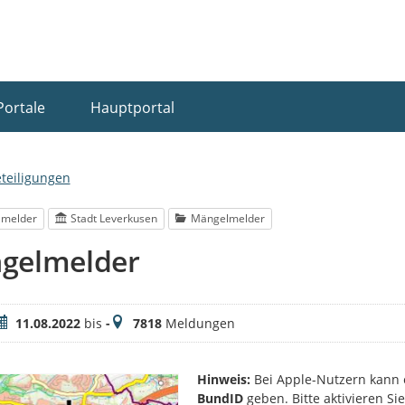
Portale
Hauptportal
eteiligungen
lmelder
Stadt Leverkusen
Mängelmelder
gelmelder
eitraum
Meldungen
11.08.2022
bis
-
7818
Meldungen
Hinweis:
Bei Apple-Nutzern kann 
BundID
geben. Bitte aktivieren S