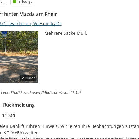
egorie
Status
all
Erledigt
rf hinter Mazda am Rhein
371 Leverkusen, Wiesenstraße
Mehrere Säcke Müll.
2 Bilder
rt von
Stadt Leverkusen (Moderator)
vor 11 Std
Rückmeldung
Zeitpunkt des Erstellens
11 Std
elen Dank für Ihren Hinweis. Wir leiten Ihre Beobachtungen zustä
. KG (AVEA) weiter. 
