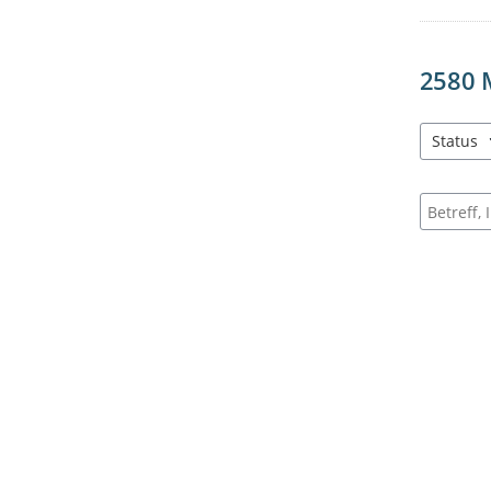
2580
Status
3 Einträg
Suche na