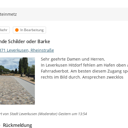
teinmetz
egorie
Status
rkehr
In Bearbeitung
nde Schilder oder Barke
371 Leverkusen, Rheinstraße
Sehr geehrte Damen und Herren,

In Leverkusen Hitdorf fehlen am Hafen oben a
Fahrradverbot. Am besten diesem Zugang sper
rechts im Bild durch. Ansprechen zwecklos
rt von
Stadt Leverkusen (Moderator)
Gestern um 13:54
Rückmeldung