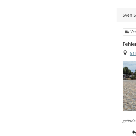
Sven S
Kat
Ve
Fehle
Ort
51
geände