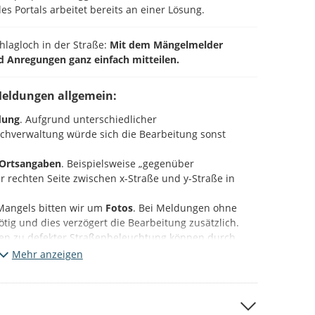
es Portals arbeitet bereits an einer Lösung.
chlagloch in der Straße:
Mit dem Mängelmelder
d Anregungen ganz einfach mitteilen.
Meldungen allgemein:
dung
. Aufgrund unterschiedlicher
Fachverwaltung würde sich die Bearbeitung sonst
Ortsangaben
. Beispielsweise „gegenüber
 rechten Seite zwischen x-Straße und y-Straße in
Mangels bitten wir um
Fotos
. Bei Meldungen ohne
 nötig und dies verzögert die Bearbeitung zusätzlich.
en zu defekter Straßenbeleuchtung können durch
mastnummer
ebenfalls beschleunigt werden.
Mehr anzeigen
ieser Plattform (Beteiligung NRW).
Bitte beachten Sie