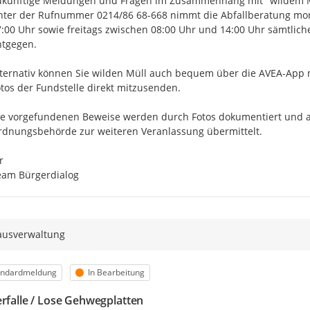
künftige Meldungen und Fragen im Zusammenhang mit "wildem Müll
ter der Rufnummer 0214/86 68-668 nimmt die Abfallberatung mon
:00 Uhr sowie freitags zwischen 08:00 Uhr und 14:00 Uhr sämtlich
tgegen. 

ternativ können Sie wilden Müll auch bequem über die AVEA-App mel
tos der Fundstelle direkt mitzusenden.

ie vorgefundenen Beweise werden durch Fotos dokumentiert und a
dnungsbehörde zur weiteren Veranlassung übermittelt.



eam Bürgerdialog
ausverwaltung
egorie
Status
andardmeldung
In Bearbeitung
erfalle / Lose Gehwegplatten