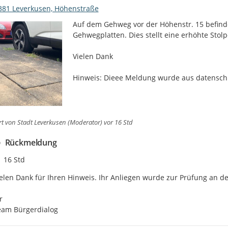
381 Leverkusen, Höhenstraße
Auf dem Gehweg vor der Höhenstr. 15 befinde
Gehwegplatten. Dies stellt eine erhöhte Stolpe
Vielen Dank

Hinweis: Dieee Meldung wurde aus datensch
rt von
Stadt Leverkusen (Moderator)
vor 16 Std
Rückmeldung
Zeitpunkt des Erstellens
16 Std
elen Dank für Ihren Hinweis. Ihr Anliegen wurde zur Prüfung an de


eam Bürgerdialog