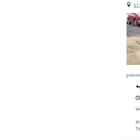
Ort
51
geände
Vi
Ihr
T