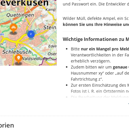
und Passwort ein. Die Entwickler d
Wilder Müll, defekte Ampel, ein S
können Sie uns Ihre Hinweise un
Wichtige Informationen zu 
Bitte
nur ein Mangel pro Mel
Verantwortlichkeiten in der 
erheblich verzögern.
Zudem bitten wir um
genaue 
Hausnummer xy“ oder „auf der
Fahrtrichtung z“.
Zur ersten Einschätzung des 
Fotos ist i. R. ein Ortstermin
Die Bearbeitung der Meldung
Nennung der Beleuchtungs
So geht es:
orien
Zuerst registrieren Sie sich auf d