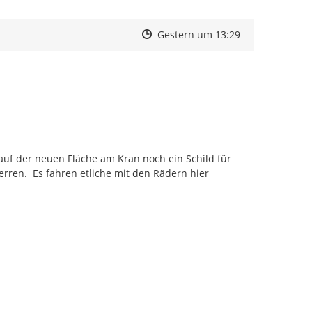
Zeitpunkt des Erstellens
Zeitpunkt des Erstellens
Zur Äußerung
Gestern um 13:29
uf der neuen Fläche am Kran noch ein Schild für 
ren.  Es fahren etliche mit den Rädern hier 