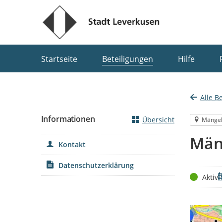
Portalnavigation
Startseite
Beteiligungen
Hilfe
Alle B
Informationen
Übersicht
Mänge
Män
Kontakt
Datenschutzerklärung
Status
Z
Aktiv