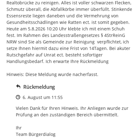
Realtobrücke zu reinigen. Alles ist voller schwarzen Flecken, 
Schmutz überall, die Abfallkörbe immer überfüllt. Stinkende 
Essensreste liegen daneben und die Vermehrung von 
Gesundheitsschädlingen wie Ratten ect. ist somit gegeben. 
Heute am 5.8.2026 10:20 Uhr klebte ich mit einem Schuh  
fest. Im Rahmen des Landesstraßengesetzes § 4StrReinG 
NRW sind Sie als Gemeinde zur Reinigung  verpflichtet, ich 
setze Ihnen hiermit dazu eine Frist von 14Tagen. Bei akuter 
Rutschgefahr auf Unrat ect. besteht sofortiger 
Handlungsbedarf. Ich erwarte Ihre Rückmeldung

Hinweis: Diese Meldung wurde nacherfasst.
Rückmeldung
Zeitpunkt des Erstellens
6. August um 11:55
Vielen Dank für Ihren Hinweis. Ihr Anliegen wurde zur 
Prüfung an den zuständigen Bereich übermittelt.

Ihr

Team Bürgerdialog