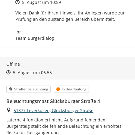
Zeitpunkt des Erstellens
5. August um 10:59
Vielen Dank für Ihren Hinweis. Ihr Anliegen wurde zur 
Prüfung an den zuständigen Bereich übermittelt.

Ihr

Team Bürgerdialog
Offline
Zeitpunkt des Erstellens
Zeitpunkt des Erstellens
Zur Äußerung
5. August um 06:55
Kategorie
Status
Straßenbeleuchtung
In Bearbeitung
Beleuchtungsmast Glücksburger Straße 4
Ort
51377 Leverkusen, Glücksburger Straße
Laterne 4 funktioniert nicht. Aufgrund fehlendem 
Bürgersteig stellt die fehlende Beleuchtung ein erhöhtes 
Risiko für Fussgänger dar.
