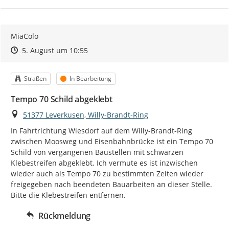
MiaColo
Zeitpunkt des Erstellens
Zeitpunkt des Erstellens
Zur Äußerung
5. August um 10:55
Kategorie
Status
Straßen
In Bearbeitung
Tempo 70 Schild abgeklebt
Ort
51377 Leverkusen, Willy-Brandt-Ring
In Fahrtrichtung Wiesdorf auf dem Willy-Brandt-Ring 
zwischen Moosweg und Eisenbahnbrücke ist ein Tempo 70 
Schild von vergangenen Baustellen mit schwarzen 
Klebestreifen abgeklebt. Ich vermute es ist inzwischen 
wieder auch als Tempo 70 zu bestimmten Zeiten wieder 
freigegeben nach beendeten Bauarbeiten an dieser Stelle. 
Bitte die Klebestreifen entfernen.
Rückmeldung