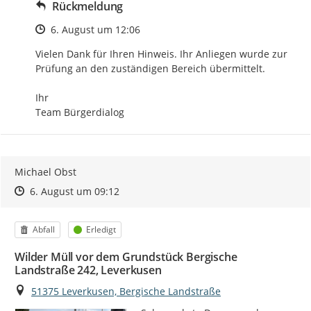
Rückmeldung
Zeitpunkt des Erstellens
6. August um 12:06
Vielen Dank für Ihren Hinweis. Ihr Anliegen wurde zur 
Prüfung an den zuständigen Bereich übermittelt.

Ihr

Team Bürgerdialog
Michael Obst
Zeitpunkt des Erstellens
Zeitpunkt des Erstellens
Zur Äußerung
6. August um 09:12
Kategorie
Status
Abfall
Erledigt
Wilder Müll vor dem Grundstück Bergische
Landstraße 242, Leverkusen
Ort
51375 Leverkusen, Bergische Landstraße