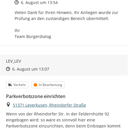
Zeitpunkt des Erstellens
6. August um 13:54
Vielen Dank für Ihren Hinweis. Ihr Anliegen wurde zur 
Prüfung an den zuständigen Bereich übermittelt.

Ihr

Team Bürgerdialog
LEV_LEV
Zeitpunkt des Erstellens
Zeitpunkt des Erstellens
Zur Äußerung
6. August um 13:07
Kategorie
Status
Verkehr
In Bearbeitung
Parkverbotszone einrichten
Ort
51371 Leverkusen, Rheindorfer Straße
Wenn von der Rheindorfer Str. In der Feldernhütte 92 
eingebogen wird; so wäre es sinnvoll hier eine 
Parkverbotszone einzurichten, denn beim Einbiegen kommt 