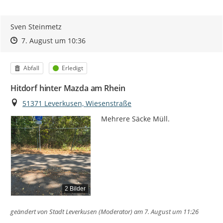
Sven Steinmetz
Zeitpunkt des Erstellens
Zeitpunkt des Erstellens
Zur Äußerung
7. August um 10:36
Kategorie
Status
Abfall
Erledigt
Hitdorf hinter Mazda am Rhein
Ort
51371 Leverkusen, Wiesenstraße
Mehrere Säcke Müll.
2 Bilder
geändert von
Stadt Leverkusen (Moderator)
am 7. August um 11:26