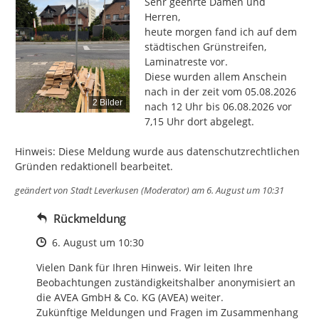
Sehr geehrte Damen und 
Herren,

heute morgen fand ich auf dem 
städtischen Grünstreifen, 
Laminatreste vor.

Diese wurden allem Anschein 
nach in der zeit vom 05.08.2026 
2 Bilder
nach 12 Uhr bis 06.08.2026 vor 
7,15 Uhr dort abgelegt.

Hinweis: Diese Meldung wurde aus datenschutzrechtlichen 
Gründen redaktionell bearbeitet.
geändert von
Stadt Leverkusen (Moderator)
am 6. August um 10:31
Rückmeldung
Zeitpunkt des Erstellens
6. August um 10:30
Vielen Dank für Ihren Hinweis. Wir leiten Ihre 
Beobachtungen zuständigkeitshalber anonymisiert an 
die AVEA GmbH & Co. KG (AVEA) weiter. 

Zukünftige Meldungen und Fragen im Zusammenhang 