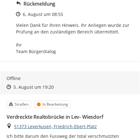
Rückmeldung
Zeitpunkt des Erstellens
6. August um 08:55
Vielen Dank für Ihren Hinweis. Ihr Anliegen wurde zur 
Prüfung an den zuständigen Bereich übermittelt.

Ihr

Team Bürgerdialog
Offline
Zeitpunkt des Erstellens
Zeitpunkt des Erstellens
Zur Äußerung
5. August um 19:20
Kategorie
Status
Straßen
In Bearbeitung
Verdreckte Realtobrücke in Lev- Wiesdorf
Ort
51373 Leverkusen, Friedrich-Ebert-Platz
Ich bitte darum den Fussweg der total verschmutzten 