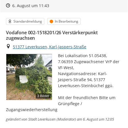
Zeitpunkt des Erstellens
Zeitpunkt des Erstellens
Zur Äußerung
6. August um 11:43
Kategorie
Status
Standardmeldung
In Bearbeitung
Vodafone 002-1518201/26 Verstärkerpunkt
zugewachsen
Ort
51377 Leverkusen, Karl-Jaspers-Straße
Bei Lokalisation 51.05438, 
7.06359 Zugewachsener VrP der 
VF-West,

Navigationsadresse: Karl-
Jaspers-Straße 94, 51377 
Leverkusen-Steinbüchel ggü.

3 Bilder
Mit der freundlichen Bitte um  
Grünpflege / 
Zugangswiederherstellung
geändert von
Stadt Leverkusen (Moderator)
am 6. August um 12:05