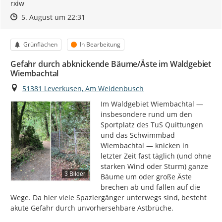
rxiw
Zeitpunkt des Erstellens
Zeitpunkt des Erstellens
Zur Äußerung
5. August um 22:31
Kategorie
Status
Grünflächen
In Bearbeitung
Gefahr durch abknickende Bäume/Äste im Waldgebiet
Wiembachtal
Ort
51381 Leverkusen, Am Weidenbusch
Im Waldgebiet Wiembachtal — 
insbesondere rund um den 
Sportplatz des TuS Quittungen 
und das Schwimmbad 
Wiembachtal — knicken in 
letzter Zeit fast täglich (und ohne 
starken Wind oder Sturm) ganze 
3 Bilder
Bäume um oder große Äste 
brechen ab und fallen auf die 
Wege. Da hier viele Spaziergänger unterwegs sind, besteht 
akute Gefahr durch unvorhersehbare Astbrüche.