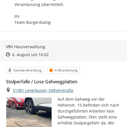
Veranlassung übermittelt.

Ihr

Team Bürgerdialog
VBV Hausverwaltung
Zeitpunkt des Erstellens
Zeitpunkt des Erstellens
Zur Äußerung
6. August um 16:02
Kategorie
Status
Standardmeldung
In Bearbeitung
Stolperfalle / Lose Gehwegplatten
Ort
51381 Leverkusen, Höhenstraße
Auf dem Gehweg vor der 
Höhenstr. 15 befinden sich nach 
durchgeführten Arbeiten lose 
Gehwegplatten. Dies stellt eine 
erhöhte Stolpergefahr da. Wir 