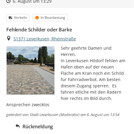
Zeitpunkt des Erstellens
Zeitpunkt des Erstellens
Zur Äußerung
6. August um 13:29
Kategorie
Status
Verkehr
In Bearbeitung
Fehlende Schilder oder Barke
Ort
51371 Leverkusen, Rheinstraße
Sehr geehrte Damen und 
Herren,

In Leverkusen Hitdorf fehlen am 
Hafen oben auf der neuen 
Fläche am Kran noch ein Schild 
für Fahrradverbot. Am besten 
diesem Zugang sperren.  Es 
fahren etliche mit den Rädern 
hier rechts im Bild durch. 
Ansprechen zwecklos
geändert von
Stadt Leverkusen (Moderator)
am 6. August um 13:54
Rückmeldung