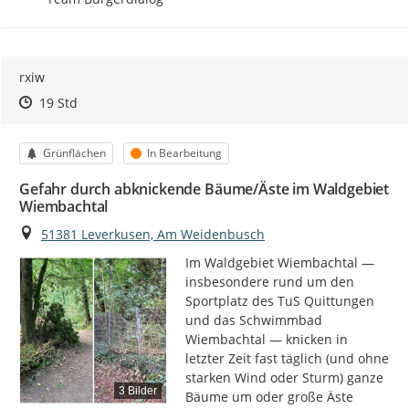
rxiw
Zeitpunkt des Erstellens
Zeitpunkt des Erstellens
Zur Äußerung
19 Std
Kategorie
Status
Grünflächen
In Bearbeitung
Gefahr durch abknickende Bäume/Äste im Waldgebiet
Wiembachtal
Ort
51381 Leverkusen, Am Weidenbusch
Im Waldgebiet Wiembachtal — 
insbesondere rund um den 
Sportplatz des TuS Quittungen 
und das Schwimmbad 
Wiembachtal — knicken in 
letzter Zeit fast täglich (und ohne 
starken Wind oder Sturm) ganze 
3 Bilder
Bäume um oder große Äste 