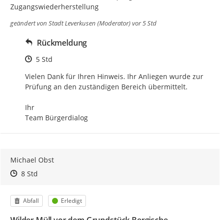
Zugangswiederherstellung
geändert von
Stadt Leverkusen (Moderator)
vor 5 Std
Rückmeldung
Zeitpunkt des Erstellens
5 Std
Vielen Dank für Ihren Hinweis. Ihr Anliegen wurde zur 
Prüfung an den zuständigen Bereich übermittelt.

Ihr

Team Bürgerdialog
Michael Obst
Zeitpunkt des Erstellens
Zeitpunkt des Erstellens
Zur Äußerung
8 Std
Kategorie
Status
Abfall
Erledigt