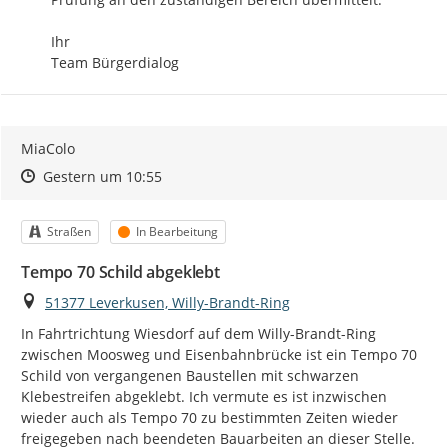
Ihr

Team Bürgerdialog
MiaColo
Zeitpunkt des Erstellens
Zeitpunkt des Erstellens
Zur Äußerung
Gestern um 10:55
Kategorie
Status
Straßen
In Bearbeitung
Tempo 70 Schild abgeklebt
Ort
51377 Leverkusen, Willy-Brandt-Ring
In Fahrtrichtung Wiesdorf auf dem Willy-Brandt-Ring 
zwischen Moosweg und Eisenbahnbrücke ist ein Tempo 70 
Schild von vergangenen Baustellen mit schwarzen 
Klebestreifen abgeklebt. Ich vermute es ist inzwischen 
wieder auch als Tempo 70 zu bestimmten Zeiten wieder 
freigegeben nach beendeten Bauarbeiten an dieser Stelle. 