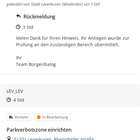
geändert von
Stadt Leverkusen (Moderator)
vor 3 Std
Rückmeldung
Zeitpunkt des Erstellens
3 Std
Vielen Dank für Ihren Hinweis. Ihr Anliegen wurde zur 
Prüfung an den zuständigen Bereich übermittelt.

Ihr

Team Bürgerdialog
LEV_LEV
Zeitpunkt des Erstellens
Zeitpunkt des Erstellens
Zur Äußerung
4 Std
Kategorie
Status
Verkehr
In Bearbeitung
Parkverbotszone einrichten
Ort
51371 Leverkusen, Rheindorfer Straße