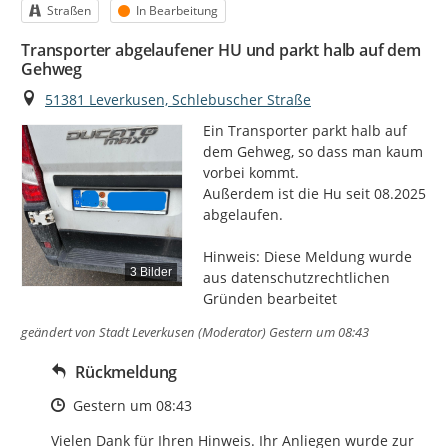
Kategorie
Status
Straßen
In Bearbeitung
Transporter abgelaufener HU und parkt halb auf dem
Gehweg
Ort
51381 Leverkusen, Schlebuscher Straße
Ein Transporter parkt halb auf 
dem Gehweg, so dass man kaum 
vorbei kommt.

Außerdem ist die Hu seit 08.2025 
abgelaufen.

Hinweis: Diese Meldung wurde 
3 Bilder
aus datenschutzrechtlichen 
Gründen bearbeitet
geändert von
Stadt Leverkusen (Moderator)
Gestern um 08:43
Rückmeldung
Zeitpunkt des Erstellens
Gestern um 08:43
Vielen Dank für Ihren Hinweis. Ihr Anliegen wurde zur 