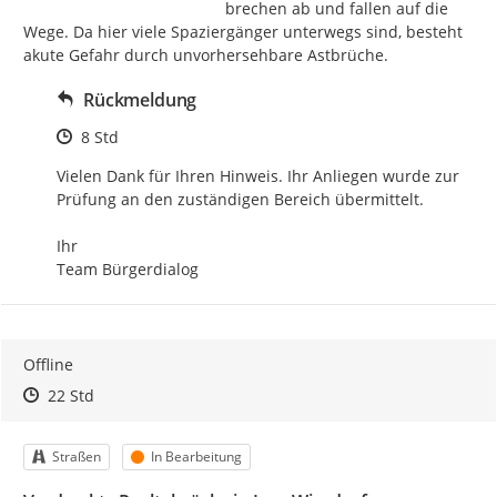
brechen ab und fallen auf die 
Wege. Da hier viele Spaziergänger unterwegs sind, besteht 
akute Gefahr durch unvorhersehbare Astbrüche.
Rückmeldung
Zeitpunkt des Erstellens
8 Std
Vielen Dank für Ihren Hinweis. Ihr Anliegen wurde zur 
Prüfung an den zuständigen Bereich übermittelt.

Ihr

Team Bürgerdialog
Offline
Zeitpunkt des Erstellens
Zeitpunkt des Erstellens
Zur Äußerung
22 Std
Kategorie
Status
Straßen
In Bearbeitung