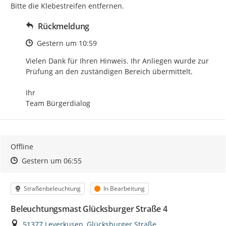
Bitte die Klebestreifen entfernen.
Rückmeldung
Zeitpunkt des Erstellens
Gestern um 10:59
Vielen Dank für Ihren Hinweis. Ihr Anliegen wurde zur 
Prüfung an den zuständigen Bereich übermittelt.

Ihr

Team Bürgerdialog
Offline
Zeitpunkt des Erstellens
Zeitpunkt des Erstellens
Zur Äußerung
Gestern um 06:55
Kategorie
Status
Straßenbeleuchtung
In Bearbeitung
Beleuchtungsmast Glücksburger Straße 4
Ort
51377 Leverkusen, Glücksburger Straße