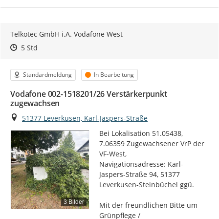
Telkotec GmbH i.A. Vodafone West
Zeitpunkt des Erstellens
Zeitpunkt des Erstellens
Zur Äußerung
5 Std
Kategorie
Status
Standardmeldung
In Bearbeitung
Vodafone 002-1518201/26 Verstärkerpunkt
zugewachsen
Ort
51377 Leverkusen, Karl-Jaspers-Straße
Bei Lokalisation 51.05438, 
7.06359 Zugewachsener VrP der 
VF-West,

Navigationsadresse: Karl-
Jaspers-Straße 94, 51377 
Leverkusen-Steinbüchel ggü.

3 Bilder
Mit der freundlichen Bitte um  
Grünpflege / 