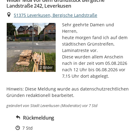
Wilder Müll vor dem Grundstück Bergische
Landstraße 242, Leverkusen
Ort
51375 Leverkusen, Bergische Landstraße
Sehr geehrte Damen und 
Herren,

heute morgen fand ich auf dem 
städtischen Grünstreifen, 
Laminatreste vor.

Diese wurden allem Anschein 
nach in der zeit vom 05.08.2026 
2 Bilder
nach 12 Uhr bis 06.08.2026 vor 
7,15 Uhr dort abgelegt.

Hinweis: Diese Meldung wurde aus datenschutzrechtlichen 
Gründen redaktionell bearbeitet.
geändert von
Stadt Leverkusen (Moderator)
vor 7 Std
Rückmeldung
Zeitpunkt des Erstellens
7 Std