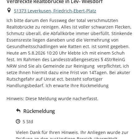
Verdreckte Realtobrücke in Lev- Wiesdorf
Ort
51373 Leverkusen, Friedrich-Ebert-Platz
Ich bitte darum den Fussweg der total verschmutzten 
Realtobrücke zu reinigen. Alles ist voller schwarzen Flecken, 
Schmutz überall, die Abfallkörbe immer überfüllt. Stinkende 
Essensreste liegen daneben und die Vermehrung von 
Gesundheitsschädlingen wie Ratten ect. ist somit gegeben. 
Heute am 5.8.2026 10:20 Uhr klebte ich mit einem Schuh  
fest. Im Rahmen des Landesstraßengesetzes § 4StrReinG 
NRW sind Sie als Gemeinde zur Reinigung  verpflichtet, ich 
setze Ihnen hiermit dazu eine Frist von 14Tagen. Bei akuter 
Rutschgefahr auf Unrat ect. besteht sofortiger 
Handlungsbedarf. Ich erwarte Ihre Rückmeldung

Hinweis: Diese Meldung wurde nacherfasst.
Rückmeldung
Zeitpunkt des Erstellens
5 Std
Vielen Dank für Ihren Hinweis. Ihr Anliegen wurde zur 
Prüfung an den zuständigen Bereich übermittelt.
