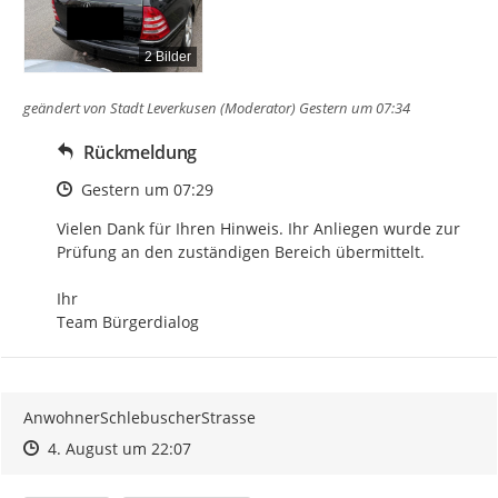
2 Bilder
geändert von
Stadt Leverkusen (Moderator)
Gestern um 07:34
Rückmeldung
Zeitpunkt des Erstellens
Gestern um 07:29
Vielen Dank für Ihren Hinweis. Ihr Anliegen wurde zur 
Prüfung an den zuständigen Bereich übermittelt.

Ihr

Team Bürgerdialog
AnwohnerSchlebuscherStrasse
Zeitpunkt des Erstellens
Zeitpunkt des Erstellens
Zur Äußerung
4. August um 22:07