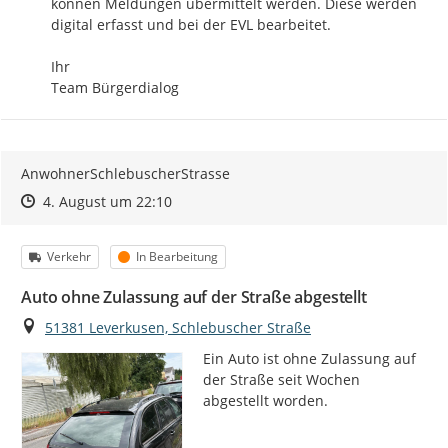
können Meldungen übermittelt werden. Diese werden 
digital erfasst und bei der EVL bearbeitet.

Ihr

Team Bürgerdialog
AnwohnerSchlebuscherStrasse
Zeitpunkt des Erstellens
Zeitpunkt des Erstellens
Zur Äußerung
4. August um 22:10
Kategorie
Status
Verkehr
In Bearbeitung
Auto ohne Zulassung auf der Straße abgestellt
Ort
51381 Leverkusen, Schlebuscher Straße
Ein Auto ist ohne Zulassung auf 
der Straße seit Wochen 
abgestellt worden.