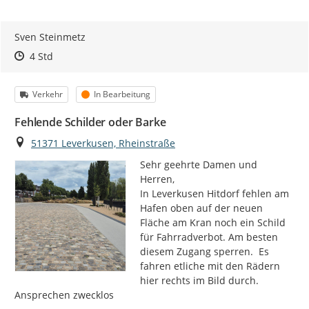
Sven Steinmetz
Zeitpunkt des Erstellens
Zeitpunkt des Erstellens
Zur Äußerung
4 Std
Kategorie
Status
Verkehr
In Bearbeitung
Fehlende Schilder oder Barke
Ort
51371 Leverkusen, Rheinstraße
Sehr geehrte Damen und 
Herren,

In Leverkusen Hitdorf fehlen am 
Hafen oben auf der neuen 
Fläche am Kran noch ein Schild 
für Fahrradverbot. Am besten 
diesem Zugang sperren.  Es 
fahren etliche mit den Rädern 
hier rechts im Bild durch. 
Ansprechen zwecklos