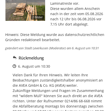
Laminatreste vor.

Diese wurden allem Anschein 
nach in der zeit vom 05.08.2026 
2 Bilder
nach 12 Uhr bis 06.08.2026 vor 
7,15 Uhr dort abgelegt.

Hinweis: Diese Meldung wurde aus datenschutzrechtlichen 
Gründen redaktionell bearbeitet.
geändert von
Stadt Leverkusen (Moderator)
am 6. August um 10:31
Rückmeldung
Zeitpunkt des Erstellens
6. August um 10:30
Vielen Dank für Ihren Hinweis. Wir leiten Ihre 
Beobachtungen zuständigkeitshalber anonymisiert an 
die AVEA GmbH & Co. KG (AVEA) weiter. 

Zukünftige Meldungen und Fragen im Zusammenhang 
mit "wildem Müll" können Sie auch direkt an die AVEA 
richten. Unter der Rufnummer 0214/86 68-668 nimmt 
die Abfallberatung montags bis donnerstags zwischen 