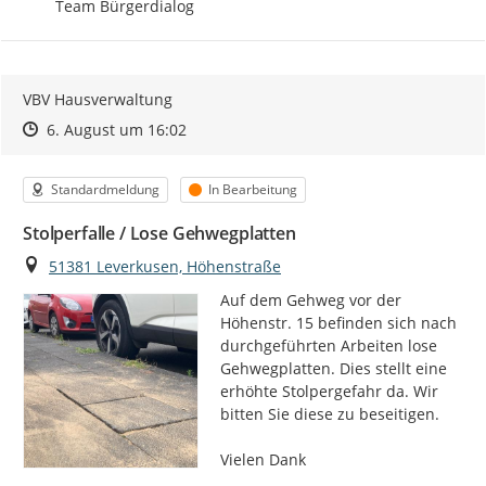
Team Bürgerdialog
VBV Hausverwaltung
Zeitpunkt des Erstellens
Zeitpunkt des Erstellens
Zur Äußerung
6. August um 16:02
Kategorie
Status
Standardmeldung
In Bearbeitung
Stolperfalle / Lose Gehwegplatten
Ort
51381 Leverkusen, Höhenstraße
Auf dem Gehweg vor der 
Höhenstr. 15 befinden sich nach 
durchgeführten Arbeiten lose 
Gehwegplatten. Dies stellt eine 
erhöhte Stolpergefahr da. Wir 
bitten Sie diese zu beseitigen.

Vielen Dank
