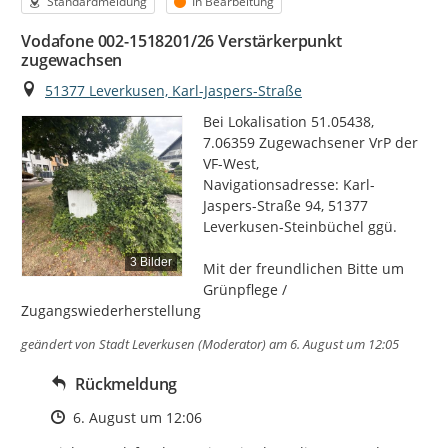
Kategorie
Status
Standardmeldung
In Bearbeitung
Vodafone 002-1518201/26 Verstärkerpunkt
zugewachsen
Ort
51377 Leverkusen, Karl-Jaspers-Straße
Bei Lokalisation 51.05438, 
7.06359 Zugewachsener VrP der 
VF-West,

Navigationsadresse: Karl-
Jaspers-Straße 94, 51377 
Leverkusen-Steinbüchel ggü.

3 Bilder
Mit der freundlichen Bitte um  
Grünpflege / 
Zugangswiederherstellung
geändert von
Stadt Leverkusen (Moderator)
am 6. August um 12:05
Rückmeldung
Zeitpunkt des Erstellens
6. August um 12:06