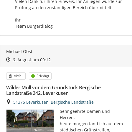
Vielen Dank für Ihren Hinweis. Ihr Anliegen wurde zur 
Prüfung an den zuständigen Bereich übermittelt.

Ihr

Team Bürgerdialog
Michael Obst
Zeitpunkt des Erstellens
Zeitpunkt des Erstellens
Zur Äußerung
6. August um 09:12
Kategorie
Status
Abfall
Erledigt
Wilder Müll vor dem Grundstück Bergische
Landstraße 242, Leverkusen
Ort
51375 Leverkusen, Bergische Landstraße
Sehr geehrte Damen und 
Herren,

heute morgen fand ich auf dem 
städtischen Grünstreifen, 