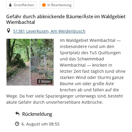
Kategorie
Status
Grünflächen
In Bearbeitung
Gefahr durch abknickende Bäume/Äste im Waldgebiet
Wiembachtal
Ort
51381 Leverkusen, Am Weidenbusch
Im Waldgebiet Wiembachtal — 
insbesondere rund um den 
Sportplatz des TuS Quittungen 
und das Schwimmbad 
Wiembachtal — knicken in 
letzter Zeit fast täglich (und ohne 
starken Wind oder Sturm) ganze 
3 Bilder
Bäume um oder große Äste 
brechen ab und fallen auf die 
Wege. Da hier viele Spaziergänger unterwegs sind, besteht 
akute Gefahr durch unvorhersehbare Astbrüche.
Rückmeldung
Zeitpunkt des Erstellens
6. August um 08:55