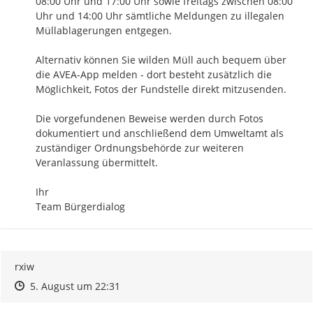
08:00 Uhr und 17:00 Uhr sowie freitags zwischen 08:00 
Uhr und 14:00 Uhr sämtliche Meldungen zu illegalen 
Müllablagerungen entgegen. 

Alternativ können Sie wilden Müll auch bequem über 
die AVEA-App melden - dort besteht zusätzlich die 
Möglichkeit, Fotos der Fundstelle direkt mitzusenden.

Die vorgefundenen Beweise werden durch Fotos 
dokumentiert und anschließend dem Umweltamt als 
zuständiger Ordnungsbehörde zur weiteren 
Veranlassung übermittelt.

Ihr

Team Bürgerdialog
rxiw
Zeitpunkt des Erstellens
Zeitpunkt des Erstellens
Zur Äußerung
5. August um 22:31