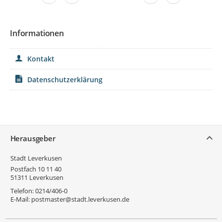
Informationen
Kontakt
Datenschutzerklärung
Service
Herausgeber
Stadt Leverkusen
Postfach 10 11 40
51311
Leverkusen
Telefon:
0214/406-0
E-Mail:
postmaster@stadt.leverkusen.de