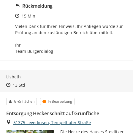
Rückmeldung
Zeitpunkt des Erstellens
15 Min
Vielen Dank für Ihren Hinweis. Ihr Anliegen wurde zur 
Prüfung an den zuständigen Bereich übermittelt.

Ihr

Team Bürgerdialog
Lisbeth
Zeitpunkt des Erstellens
Zeitpunkt des Erstellens
Zur Äußerung
13 Std
Kategorie
Status
Grünflächen
In Bearbeitung
Entsorgung Heckenschnitt auf Grünfläche
Ort
51375 Leverkusen, Tempelhofer Straße
Die Hecke des Hauses Steglitzer 