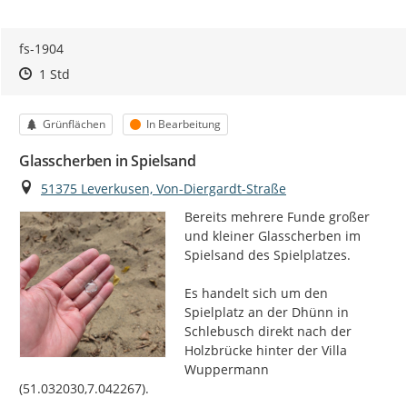
fs-1904
Zeitpunkt des Erstellens
Zeitpunkt des Erstellens
Zur Äußerung
1 Std
Kategorie
Status
Grünflächen
In Bearbeitung
Glasscherben in Spielsand
Ort
51375 Leverkusen, Von-Diergardt-Straße
Bereits mehrere Funde großer 
und kleiner Glasscherben im 
Spielsand des Spielplatzes.

Es handelt sich um den 
Spielplatz an der Dhünn in 
Schlebusch direkt nach der 
Holzbrücke hinter der Villa 
Wuppermann 
(51.032030,7.042267).