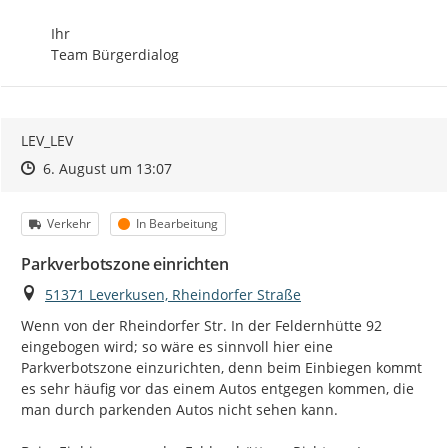
Ihr

Team Bürgerdialog
LEV_LEV
Zeitpunkt des Erstellens
Zeitpunkt des Erstellens
Zur Äußerung
6. August um 13:07
Kategorie
Status
Verkehr
In Bearbeitung
Parkverbotszone einrichten
Ort
51371 Leverkusen, Rheindorfer Straße
Wenn von der Rheindorfer Str. In der Feldernhütte 92 
eingebogen wird; so wäre es sinnvoll hier eine 
Parkverbotszone einzurichten, denn beim Einbiegen kommt 
es sehr häufig vor das einem Autos entgegen kommen, die 
man durch parkenden Autos nicht sehen kann.
