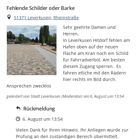
Fehlende Schilder oder Barke
Ort
51371 Leverkusen, Rheinstraße
Sehr geehrte Damen und 
Herren,

In Leverkusen Hitdorf fehlen am 
Hafen oben auf der neuen 
Fläche am Kran noch ein Schild 
für Fahrradverbot. Am besten 
diesem Zugang sperren.  Es 
fahren etliche mit den Rädern 
hier rechts im Bild durch. 
Ansprechen zwecklos
geändert von
Stadt Leverkusen (Moderator)
am 6. August um 13:54
Rückmeldung
Zeitpunkt des Erstellens
6. August um 13:54
Vielen Dank für Ihren Hinweis. Ihr Anliegen wurde zur 
Prüfung an den zuständigen Bereich übermittelt.
