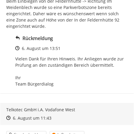
Beim Einbiegen von der Feldernhütte -> Richtung Im 
Weidenblech wurde so eine Parkverbotszone bereits 
eingerichtet. Daher wäre es wünschenswert wenn solch 
eine Zone auch auf Höhe von der In der Feldernhütte 92 
eingerichtet würde.
Rückmeldung
Zeitpunkt des Erstellens
6. August um 13:51
Vielen Dank für Ihren Hinweis. Ihr Anliegen wurde zur 
Prüfung an den zuständigen Bereich übermittelt.

Ihr

Team Bürgerdialog
Telkotec GmbH i.A. Vodafone West
Zeitpunkt des Erstellens
Zeitpunkt des Erstellens
Zur Äußerung
6. August um 11:43