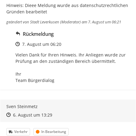
Hinweis: Dieee Meldung wurde aus datenschutzrechtlichen 
Gründen bearbeitet
geändert von
Stadt Leverkusen (Moderator)
am 7. August um 06:21
Rückmeldung
Zeitpunkt des Erstellens
7. August um 06:20
Vielen Dank für Ihren Hinweis. Ihr Anliegen wurde zur 
Prüfung an den zuständigen Bereich übermittelt.

Ihr

Team Bürgerdialog
Sven Steinmetz
Zeitpunkt des Erstellens
Zeitpunkt des Erstellens
Zur Äußerung
6. August um 13:29
Kategorie
Status
Verkehr
In Bearbeitung