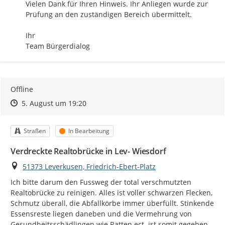
Vielen Dank für Ihren Hinweis. Ihr Anliegen wurde zur 
Prüfung an den zuständigen Bereich übermittelt.

Ihr

Team Bürgerdialog
Offline
Zeitpunkt des Erstellens
Zeitpunkt des Erstellens
Zur Äußerung
5. August um 19:20
Kategorie
Status
Straßen
In Bearbeitung
Verdreckte Realtobrücke in Lev- Wiesdorf
Ort
51373 Leverkusen, Friedrich-Ebert-Platz
Ich bitte darum den Fussweg der total verschmutzten 
Realtobrücke zu reinigen. Alles ist voller schwarzen Flecken, 
Schmutz überall, die Abfallkörbe immer überfüllt. Stinkende 
Essensreste liegen daneben und die Vermehrung von 
Gesundheitsschädlingen wie Ratten ect. ist somit gegeben. 