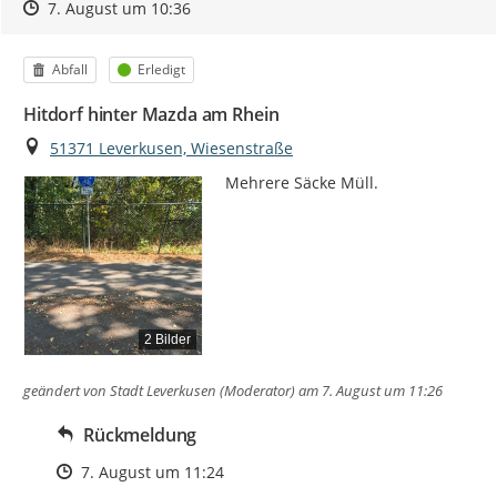
Zeitpunkt des Erstellens
Zeitpunkt des Erstellens
Zur Äußerung
7. August um 10:36
Kategorie
Status
Abfall
Erledigt
Hitdorf hinter Mazda am Rhein
Ort
51371 Leverkusen, Wiesenstraße
Mehrere Säcke Müll.
2 Bilder
geändert von
Stadt Leverkusen (Moderator)
am 7. August um 11:26
Rückmeldung
Zeitpunkt des Erstellens
7. August um 11:24