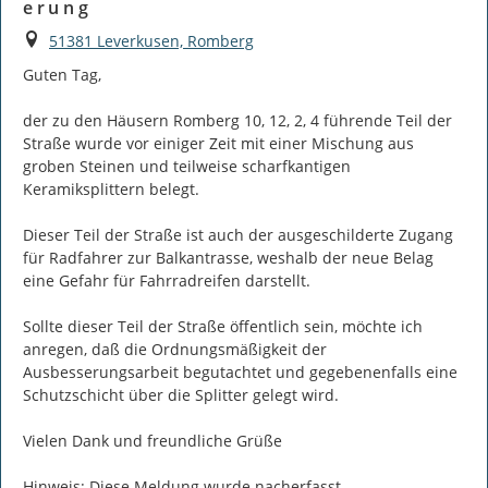
e r u n g
Ort
51381 Leverkusen, Romberg
Guten Tag,

der zu den Häusern Romberg 10, 12, 2, 4 führende Teil der 
Straße wurde vor einiger Zeit mit einer Mischung aus 
groben Steinen und teilweise scharfkantigen 
Keramiksplittern belegt.

Dieser Teil der Straße ist auch der ausgeschilderte Zugang 
für Radfahrer zur Balkantrasse, weshalb der neue Belag 
eine Gefahr für Fahrradreifen darstellt.

Sollte dieser Teil der Straße öffentlich sein, möchte ich 
anregen, daß die Ordnungsmäßigkeit der 
Ausbesserungsarbeit begutachtet und gegebenenfalls eine 
Schutzschicht über die Splitter gelegt wird.

Vielen Dank und freundliche Grüße

Hinweis: Diese Meldung wurde nacherfasst.