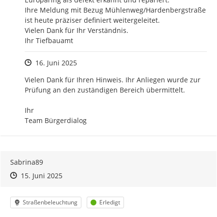
Ihre Meldung mit Bezug Mühlenweg/Hardenbergstraße 
ist heute präziser definiert weitergeleitet.

Vielen Dank für Ihr Verständnis.

Ihr Tiefbauamt
Zeitpunkt des Erstellens
16. Juni 2025
Vielen Dank für Ihren Hinweis. Ihr Anliegen wurde zur 
Prüfung an den zuständigen Bereich übermittelt.

Ihr 

Team Bürgerdialog
Sabrina89
Zeitpunkt des Erstellens
Zeitpunkt des Erstellens
Zur Äußerung
15. Juni 2025
Kategorie
Status
Straßenbeleuchtung
Erledigt