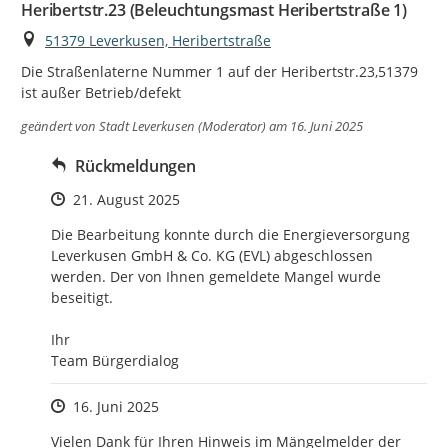
Heribertstr.23 (Beleuchtungsmast Heribertstraße 1)
Ort
51379 Leverkusen, Heribertstraße
Die Straßenlaterne Nummer 1 auf der Heribertstr.23,51379 
ist außer Betrieb/defekt
geändert von
Stadt Leverkusen (Moderator)
am 16. Juni 2025
Rückmeldungen
Zeitpunkt des Erstellens
21. August 2025
Die Bearbeitung konnte durch die Energieversorgung 
Leverkusen GmbH & Co. KG (EVL) abgeschlossen 
werden. Der von Ihnen gemeldete Mangel wurde 
beseitigt.

Ihr

Team Bürgerdialog
Zeitpunkt des Erstellens
16. Juni 2025
Vielen Dank für Ihren Hinweis im Mängelmelder der 