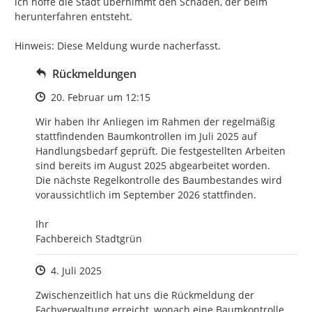
ich hoffe die Stadt übernimmt den Schaden, der beim 
herunterfahren entsteht.

Hinweis: Diese Meldung wurde nacherfasst.
Rückmeldungen
Zeitpunkt des Erstellens
20. Februar um 12:15
Wir haben Ihr Anliegen im Rahmen der regelmäßig 
stattfindenden Baumkontrollen im Juli 2025 auf 
Handlungsbedarf geprüft. Die festgestellten Arbeiten 
sind bereits im August 2025 abgearbeitet worden. 

Die nächste Regelkontrolle des Baumbestandes wird 
voraussichtlich im September 2026 stattfinden. 

Ihr 

Fachbereich Stadtgrün
Zeitpunkt des Erstellens
4. Juli 2025
Zwischenzeitlich hat uns die Rückmeldung der 
Fachverwaltung erreicht, wonach eine Baumkontrolle 