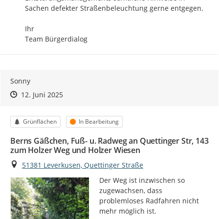
Sachen defekter Straßenbeleuchtung gerne entgegen.

Ihr

Team Bürgerdialog
Sonny
Zeitpunkt des Erstellens
Zeitpunkt des Erstellens
Zur Äußerung
12. Juni 2025
Kategorie
Status
Grünflächen
In Bearbeitung
Berns Gäßchen, Fuß- u. Radweg an Quettinger Str, 143
zum Holzer Weg und Holzer Wiesen
Ort
51381 Leverkusen, Quettinger Straße
Der Weg ist inzwischen so 
zugewachsen, dass 
problemloses Radfahren nicht 
mehr möglich ist.