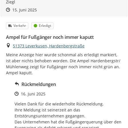
Ziegl
Zeitpunkt des Erstellens
Zeitpunkt des Erstellens
Zur Äußerung
15. Juni 2025
Kategorie
Status
Verkehr
Erledigt
Ampel für Fußgänger noch immer kaputt
Ort
51373 Leverkusen, Hardenbergstraße
Meine Anzeige hier wurde schonmal als erledigt markiert, 
ist aber nichts behoben worden. Die Ampel Hardenbergstr/ 
Mühlenweg zeigt für Fußgänger noch immer nicht grün an. 
Ampel kaputt.
Rückmeldungen
Zeitpunkt des Erstellens
16. Juni 2025
Vielen Dank für die wiederholte Rückmeldung.

Ihre Meldung ist seinerzeit an das 
Entstörungsunternehmen gegangen.

Das Unternehmen hat die Fußgängerquerung über den 
Europaring als defekt erkannt und repariert.
