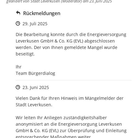
geändert von
Stadt Leverkusen (Moderator)
am 23. Juni 2025
Rückmeldungen
Zeitpunkt des Erstellens
29. Juli 2025
Die Bearbeitung konnte durch die Energieversorgung 
Leverkusen GmbH & Co. KG (EVL) abgeschlossen 
werden. Der von Ihnen gemeldete Mangel wurde 
beseitigt.

Ihr

Team Bürgerdialog
Zeitpunkt des Erstellens
23. Juni 2025
Vielen Dank für Ihren Hinweis im Mängelmelder der 
Stadt Leverkusen. 

Wir leiten Ihr Anliegen zuständigkeitshalber 
anonymisiert an die Energieversorgung Leverkusen 
GmbH & Co. KG (EVL) zur Überprüfung und Einleitung 
entsprechender Maßnahmen weiter. 
