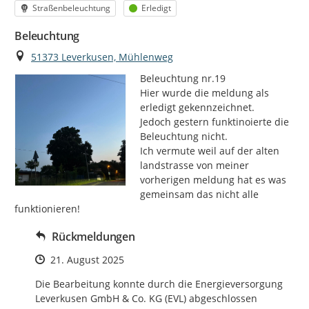
Kategorie
Status
Straßenbeleuchtung
Erledigt
Beleuchtung
Ort
51373 Leverkusen, Mühlenweg
Beleuchtung nr.19

Hier wurde die meldung als 
erledigt gekennzeichnet.

Jedoch gestern funktinoierte die 
Beleuchtung nicht.

Ich vermute weil auf der alten 
landstrasse von meiner 
vorherigen meldung hat es was 
gemeinsam das nicht alle 
funktionieren!
Rückmeldungen
Zeitpunkt des Erstellens
21. August 2025
Die Bearbeitung konnte durch die Energieversorgung 
Leverkusen GmbH & Co. KG (EVL) abgeschlossen 