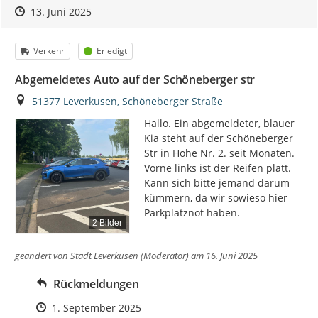
Zeitpunkt des Erstellens
Zeitpunkt des Erstellens
Zur Äußerung
13. Juni 2025
Kategorie
Status
Verkehr
Erledigt
Abgemeldetes Auto auf der Schöneberger str
Ort
51377 Leverkusen, Schöneberger Straße
Hallo. Ein abgemeldeter, blauer 
Kia steht auf der Schöneberger 
Str in Höhe Nr. 2. seit Monaten. 
Vorne links ist der Reifen platt. 
Kann sich bitte jemand darum 
kümmern, da wir sowieso hier 
Parkplatznot haben.
2 Bilder
geändert von
Stadt Leverkusen (Moderator)
am 16. Juni 2025
Rückmeldungen
Zeitpunkt des Erstellens
1. September 2025