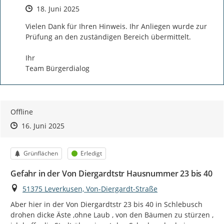
Zeitpunkt des Erstellens
18. Juni 2025
Vielen Dank für Ihren Hinweis. Ihr Anliegen wurde zur 
Prüfung an den zuständigen Bereich übermittelt.

Ihr 

Team Bürgerdialog
Offline
Zeitpunkt des Erstellens
Zeitpunkt des Erstellens
Zur Äußerung
16. Juni 2025
Kategorie
Status
Grünflächen
Erledigt
Gefahr in der Von Diergardtstr Hausnummer 23 bis 40
Ort
51375 Leverkusen, Von-Diergardt-Straße
Aber hier in der Von Diergardtstr 23 bis 40 in Schlebusch 
drohen dicke Äste ,ohne Laub , von den Bäumen zu stürzen , 