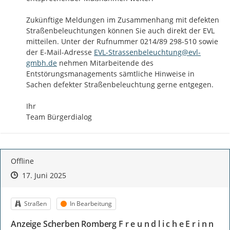
Zukünftige Meldungen im Zusammenhang mit defekten 
Straßenbeleuchtungen können Sie auch direkt der EVL 
mitteilen. Unter der Rufnummer 0214/89 298-510 sowie 
der E-Mail-Adresse 
EVL-Strassenbeleuchtung@evl-
gmbh.de
 nehmen Mitarbeitende des 
Entstörungsmanagements sämtliche Hinweise in 
Sachen defekter Straßenbeleuchtung gerne entgegen.

Ihr

Team Bürgerdialog
Offline
Zeitpunkt des Erstellens
Zeitpunkt des Erstellens
Zur Äußerung
17. Juni 2025
Kategorie
Status
Straßen
In Bearbeitung
Anzeige Scherben Romberg F r e u n d l i c h e E r i n n