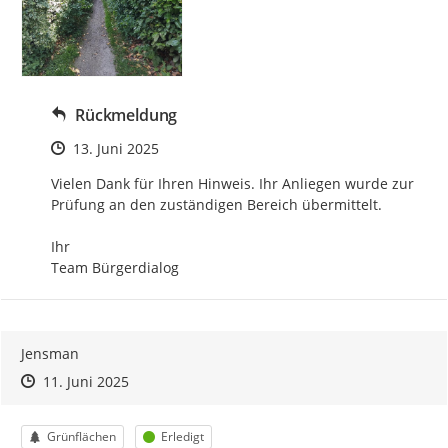
Rückmeldung
Zeitpunkt des Erstellens
13. Juni 2025
Vielen Dank für Ihren Hinweis. Ihr Anliegen wurde zur 
Prüfung an den zuständigen Bereich übermittelt.

Ihr 

Team Bürgerdialog
Jensman
Zeitpunkt des Erstellens
Zeitpunkt des Erstellens
Zur Äußerung
11. Juni 2025
Kategorie
Status
Grünflächen
Erledigt