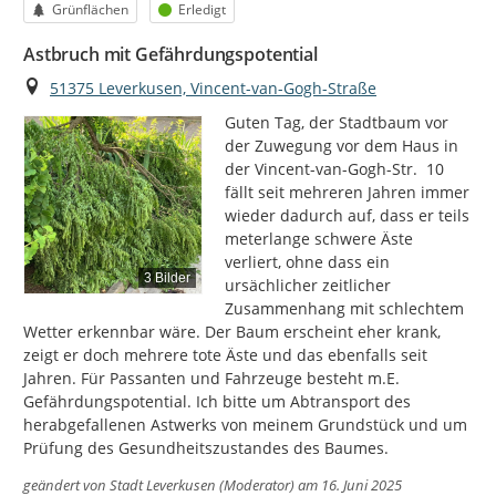
Kategorie
Status
Grünflächen
Erledigt
Astbruch mit Gefährdungspotential
Ort
51375 Leverkusen, Vincent-van-Gogh-Straße
Guten Tag, der Stadtbaum vor 
der Zuwegung vor dem Haus in 
der Vincent-van-Gogh-Str.  10 
fällt seit mehreren Jahren immer 
wieder dadurch auf, dass er teils 
meterlange schwere Äste 
verliert, ohne dass ein 
3 Bilder
ursächlicher zeitlicher 
Zusammenhang mit schlechtem 
Wetter erkennbar wäre. Der Baum erscheint eher krank, 
zeigt er doch mehrere tote Äste und das ebenfalls seit 
Jahren. Für Passanten und Fahrzeuge besteht m.E. 
Gefährdungspotential. Ich bitte um Abtransport des 
herabgefallenen Astwerks von meinem Grundstück und um 
Prüfung des Gesundheitszustandes des Baumes.
geändert von
Stadt Leverkusen (Moderator)
am 16. Juni 2025