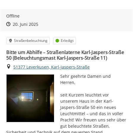
Offline
Zeitpunkt des Erstellens
Zeitpunkt des Erstellens
Zur Äußerung
20. Juni 2025
Kategorie
Status
Straßenbeleuchtung
Erledigt
Bitte um Abhilfe – Straßenlaterne Karl-Jaspers-Straße
50 (Beleuchtungsmast Karl-Jaspers-Straße 11)
Ort
51377 Leverkusen, Karl-Jaspers-Straße
Sehr geehrte Damen und 
Herren,

seit Kurzem leuchtet vor 
unserem Haus in der Karl-
Jaspers-Straße 50 ein neues 
Leuchtmittel – und das in voller 
Pracht! Wir freuen uns sehr über 
gut beleuchtete Straßen, 
Sicherheit und Technik auf dem neuesten Stand.
