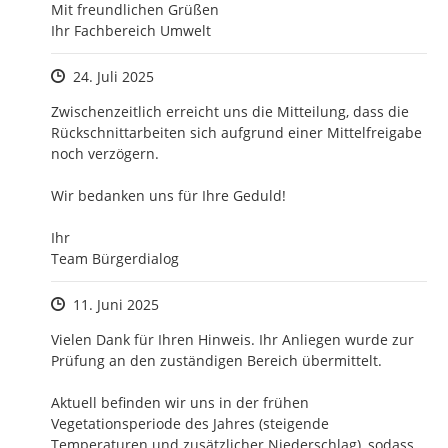
Mit freundlichen Grüßen

Ihr Fachbereich Umwelt
Zeitpunkt des Erstellens
24. Juli 2025
Zwischenzeitlich erreicht uns die Mitteilung, dass die 
Rückschnittarbeiten sich aufgrund einer Mittelfreigabe 
noch verzögern.

Wir bedanken uns für Ihre Geduld!

Ihr 

Team Bürgerdialog
Zeitpunkt des Erstellens
11. Juni 2025
Vielen Dank für Ihren Hinweis. Ihr Anliegen wurde zur 
Prüfung an den zuständigen Bereich übermittelt.

Aktuell befinden wir uns in der frühen 
Vegetationsperiode des Jahres (steigende 
Temperaturen und zusätzlicher Niederschlag), sodass 