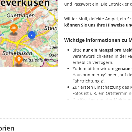
und Passwort ein. Die Entwickler d
Wilder Müll, defekte Ampel, ein S
können Sie uns Ihre Hinweise un
Wichtige Informationen zu 
Bitte
nur ein Mangel pro Mel
Verantwortlichkeiten in der 
erheblich verzögern.
Zudem bitten wir um
genaue 
Hausnummer xy“ oder „auf der
Fahrtrichtung z“.
Zur ersten Einschätzung des 
Fotos ist i. R. ein Ortstermin
Die Bearbeitung der Meldung
Nennung der Beleuchtungs
So geht es:
orien
Zuerst registrieren Sie sich auf d