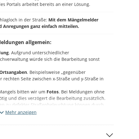
es Portals arbeitet bereits an einer Lösung.
chlagloch in der Straße:
Mit dem Mängelmelder
d Anregungen ganz einfach mitteilen.
Meldungen allgemein:
dung
. Aufgrund unterschiedlicher
Fachverwaltung würde sich die Bearbeitung sonst
Ortsangaben
. Beispielsweise „gegenüber
 rechten Seite zwischen x-Straße und y-Straße in
Mangels bitten wir um
Fotos
. Bei Meldungen ohne
 nötig und dies verzögert die Bearbeitung zusätzlich.
en zu defekter Straßenbeleuchtung können durch
mastnummer
ebenfalls beschleunigt werden.
Mehr anzeigen
ieser Plattform (Beteiligung NRW).
Bitte beachten Sie