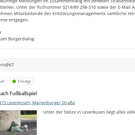
ukünftige Meldungen im Zusammenhang mit defekten Straßenbeleuc
tteilen. Unter der Rufnummer 0214/89 298-510 sowie der E-Mail-A
ehmen Mitarbeitende des Entstörungsmanagements sämtliche Hinw
rne entgegen.



eam Bürgerdialog
tern@67
egorie
Status
all
Erledigt
nach Fußballspiel
373 Leverkusen, Marienburger Straße
Unter der Stelze in Leverkusen liegt alles voll