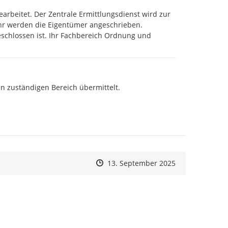
beitet. Der Zentrale Ermittlungsdienst wird zur 
hr werden die Eigentümer angeschrieben. 
schlossen ist. Ihr Fachbereich Ordnung und 
n zuständigen Bereich übermittelt.

Zeitpunkt des Erstellens
Zeitpunkt des Erstellens
Zur Äußerung
13. September 2025