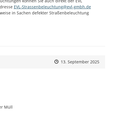
htungen können Sie auch direkt der EVL 
dresse 
EVL-Strassenbeleuchtung@evl-gmbh.de
eise in Sachen defekter Straßenbeleuchtung 
Zeitpunkt des Erstellens
Zeitpunkt des Erstellens
Zur Äußerung
13. September 2025
er Müll