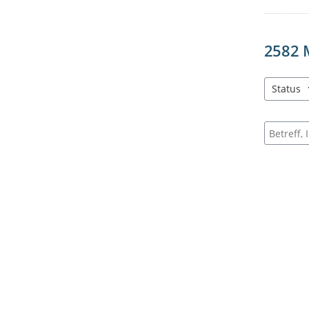
2582
Status
3 Einträg
Suche na