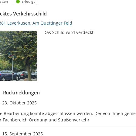
egorie
Status
raßen
Erledigt
cktes Verkehrsschild
381 Leverkusen, Am Quettinger Feld
Das Schild wird verdeckt
Rückmeldungen
Zeitpunkt des Erstellens
23. Oktober 2025
e Bearbeitung konnte abgeschlossen werden. Der von Ihnen gemel
hr Fachbereich Ordnung und Straßenverkehr
Zeitpunkt des Erstellens
15. September 2025