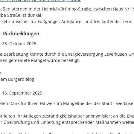
raßenlaternen in der Heinrich-Brüning-Straße, zwischen Haus Nr 19
lbe Straße ist dunkel.

t sehr unsicher für Fußgänger, Autofahrer und frei laufende Tiere.
Rückmeldungen
Zeitpunkt des Erstellens
23. Oktober 2025
e Bearbeitung konnte durch die Energieversorgung Leverkusen Gm
nen gemeldete Mangel wurde beseitigt.



eam Bürgerdialog
Zeitpunkt des Erstellens
15. September 2025
elen Dank für Ihren Hinweis im Mängelmelder der Stadt Leverkusen
r leiten Ihr Anliegen zuständigkeitshalber anonymisiert an die E
ur Überprüfung und Einleitung entsprechender Maßnahmen weiter.