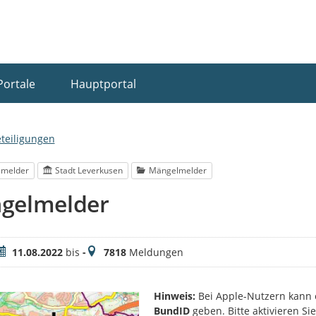
Portale
Hauptportal
eteiligungen
lmelder
Stadt Leverkusen
Mängelmelder
gelmelder
eitraum
Meldungen
11.08.2022
bis
-
7818
Meldungen
Hinweis:
Bei Apple-Nutzern kann 
BundID
geben. Bitte aktivieren S