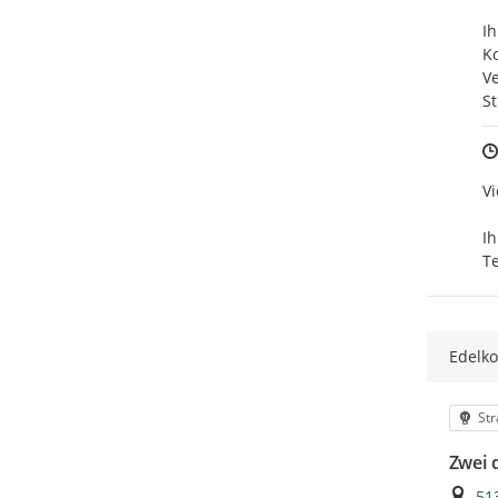
Ih
Ko
Ve
S
Vi
Ihr
T
Edelko
Kat
St
Zwei 
Ort
51