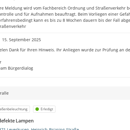
re Meldung wird vom Fachbereich Ordnung und Straßenverkehr bear
ntrolle und für Aufnahmen beauftragt. Beim Vorliegen einer Gefa
rfahrensbedingt kann es bis zu 8 Wochen dauern bis der Fall abge
traßenverkehr
Zeitpunkt des Erstellens
15. September 2025
elen Dank für Ihren Hinweis. Ihr Anliegen wurde zur Prüfung an de
 

eam Bürgerdialog
ralle
egorie
Status
raßenbeleuchtung
Erledigt
defekte Lampen
371 Leverkusen, Heinrich-Brüning-Straße