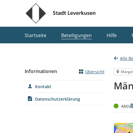
Portalnavigation
Startseite
Beteiligungen
Hilfe
Alle B
Informationen
Übersicht
Mänge
Män
Kontakt
Datenschutzerklärung
Status
Z
Aktiv