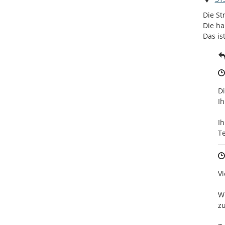
Die St
Die ha
Das is
Di
Ih
Ihr
T
Vi
Wi
z