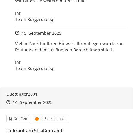
Wir bitten Sie weiterhin um Geduld.

Ihr

Team Bürgerdialog
Zeitpunkt des Erstellens
15. September 2025
Vielen Dank für Ihren Hinweis. Ihr Anliegen wurde zur 
Prüfung an den zuständigen Bereich übermittelt.

Ihr 

Team Bürgerdialog
Quettinger2001
Zeitpunkt des Erstellens
Zeitpunkt des Erstellens
Zur Äußerung
14. September 2025
Kategorie
Status
Straßen
In Bearbeitung
Unkraut am Straßenrand