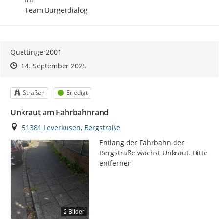
Team Bürgerdialog
Quettinger2001
Zeitpunkt des Erstellens
Zeitpunkt des Erstellens
Zur Äußerung
14. September 2025
Kategorie
Status
Straßen
Erledigt
Unkraut am Fahrbahnrand
Ort
51381 Leverkusen, Bergstraße
Entlang der Fahrbahn der 
Bergstraße wächst Unkraut. Bitte 
entfernen
2 Bilder