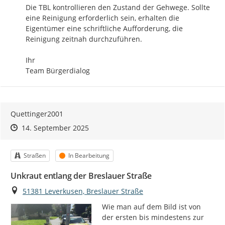
Die TBL kontrollieren den Zustand der Gehwege. Sollte 
eine Reinigung erforderlich sein, erhalten die 
Eigentümer eine schriftliche Aufforderung, die 
Reinigung zeitnah durchzuführen. 

Ihr

Team Bürgerdialog
Quettinger2001
Zeitpunkt des Erstellens
Zeitpunkt des Erstellens
Zur Äußerung
14. September 2025
Kategorie
Status
Straßen
In Bearbeitung
Unkraut entlang der Breslauer Straße
Ort
51381 Leverkusen, Breslauer Straße
Wie man auf dem Bild ist von 
der ersten bis mindestens zur 