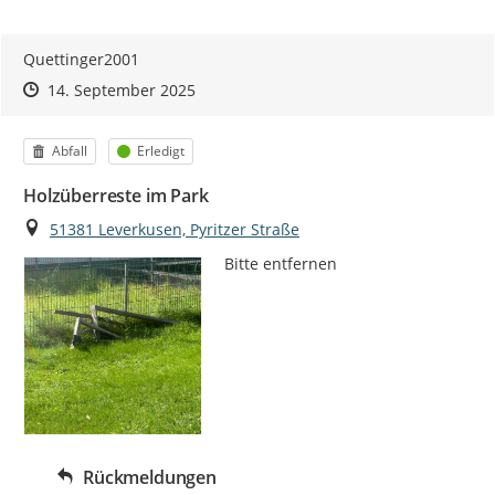
Quettinger2001
Zeitpunkt des Erstellens
Zeitpunkt des Erstellens
Zur Äußerung
14. September 2025
Kategorie
Status
Abfall
Erledigt
Holzüberreste im Park
Ort
51381 Leverkusen, Pyritzer Straße
Bitte entfernen
Rückmeldungen