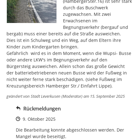
(HambergerSter.16) ist sehr stark 
durch das Buschwerk 
zugewachsen. Mit zwei 
Erwachsenen im 
Begnungsverkehr (bergauf und 
bergab) muss einer bereits auf die Straße ausweichen.

Dies ist ein Schulweg und ein Weg, auf dem Eltern ihre 
Kinder zum Kindergarten bringen.

Gefährlich  wird es in dem Moment, wenn die Wupsi- Busse 
oder andere LKW's im Begnungsverkehr auf den 
Bürgersteig ausweichen. Allein schon das große Gewicht 
der batteriebetriebenen neuen Busse wird der Fußweg in 
nicht weiter ferne stark beschädigen. (siehe Fußweg im 
Kreuzungsbereich Hamberger Str./ Einfahrt Lippe).
geändert von
Stadt Leverkusen (Moderator)
am 15. September 2025
Rückmeldungen
Zeitpunkt des Erstellens
9. Oktober 2025
Die Bearbeitung konnte abgeschlossen werden. Der 
Mangel wurde beseitigt. 
