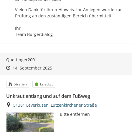
Vielen Dank für Ihren Hinweis. Ihr Anliegen wurde zur 
Prüfung an den zuständigen Bereich übermittelt.

Ihr 

Team Bürgerdialog
Quettinger2001
Zeitpunkt des Erstellens
Zeitpunkt des Erstellens
Zur Äußerung
14. September 2025
Kategorie
Status
Straßen
Erledigt
Unkraut entlang und auf dem Fußweg
Ort
51381 Leverkusen, Lützenkirchener Straße
Bitte entfernen