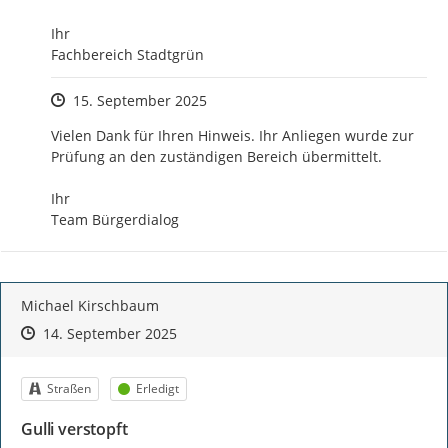
Ihr 

Fachbereich Stadtgrün
Zeitpunkt des Erstellens
15. September 2025
Vielen Dank für Ihren Hinweis. Ihr Anliegen wurde zur 
Prüfung an den zuständigen Bereich übermittelt.

Ihr 

Team Bürgerdialog
Michael Kirschbaum
Zeitpunkt des Erstellens
Zeitpunkt des Erstellens
Zur Äußerung
14. September 2025
Kategorie
Status
Straßen
Erledigt
Gulli verstopft