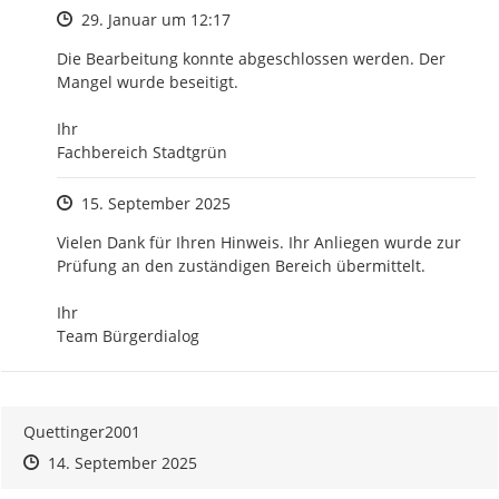
Zeitpunkt des Erstellens
29. Januar um 12:17
Die Bearbeitung konnte abgeschlossen werden. Der 
Mangel wurde beseitigt. 

Ihr 

Fachbereich Stadtgrün
Zeitpunkt des Erstellens
15. September 2025
Vielen Dank für Ihren Hinweis. Ihr Anliegen wurde zur 
Prüfung an den zuständigen Bereich übermittelt.

Ihr 

Team Bürgerdialog
Quettinger2001
Zeitpunkt des Erstellens
Zeitpunkt des Erstellens
Zur Äußerung
14. September 2025