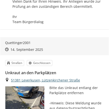
Vielen Dank für Ihren Hinweis. Ihr Anliegen wurde zur 
Prüfung an den zuständigen Bereich übermittelt.

Ihr 

Team Bürgerdialog
Quettinger2001
Zeitpunkt des Erstellens
Zeitpunkt des Erstellens
Zur Äußerung
14. September 2025
Kategorie
Status
Straßen
Geschlossen
Unkraut an den Parkplätzen
Ort
51381 Leverkusen, Lützenkirchener Straße
Bitte das Unkraut entlang der 
Parkplätze entfernen

-Hinweis: Diese Meldung wurde 
aus datenschutzrechtlichen 