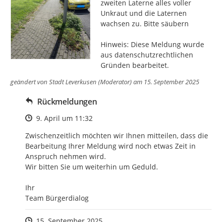
zweiten Laterne alles voller 
Unkraut und die Laternen 
wachsen zu. Bitte säubern

Hinweis: Diese Meldung wurde 
aus datenschutzrechtlichen 
Gründen bearbeitet.
geändert von
Stadt Leverkusen (Moderator)
am 15. September 2025
Rückmeldungen
Zeitpunkt des Erstellens
9. April um 11:32
Zwischenzeitlich möchten wir Ihnen mitteilen, dass die 
Bearbeitung Ihrer Meldung wird noch etwas Zeit in 
Anspruch nehmen wird.

Wir bitten Sie um weiterhin um Geduld.

Ihr

Team Bürgerdialog
Zeitpunkt des Erstellens
15. September 2025