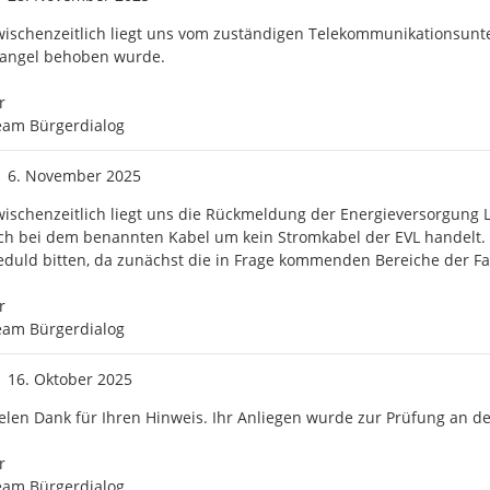
ischenzeitlich liegt uns vom zuständigen Telekommunikationsun
angel behoben wurde.



eam Bürgerdialog
Zeitpunkt des Erstellens
6. November 2025
ischenzeitlich liegt uns die Rückmeldung der Energieversorgung 
ch bei dem benannten Kabel um kein Stromkabel der EVL handelt.
duld bitten, da zunächst die in Frage kommenden Bereiche der F


eam Bürgerdialog
Zeitpunkt des Erstellens
16. Oktober 2025
elen Dank für Ihren Hinweis. Ihr Anliegen wurde zur Prüfung an de
 

eam Bürgerdialog