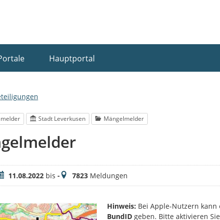
Portale
Hauptportal
eteiligungen
lmelder
Stadt Leverkusen
Mängelmelder
gelmelder
eitraum
Meldungen
11.08.2022
bis
-
7823
Meldungen
Hinweis:
Bei Apple-Nutzern kann 
BundID
geben. Bitte aktivieren S