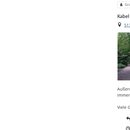
Kat
Gr
Kabel
Ort
51
Außerd
immer 
Viele 