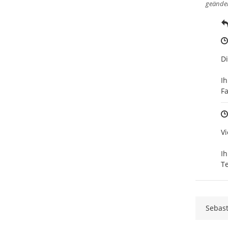
geände
Di
Ihr
F
Vi
Ihr
T
Sebast