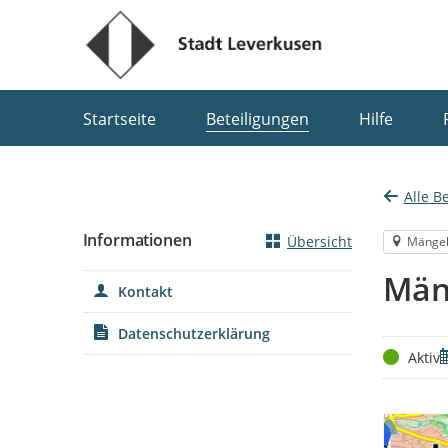
Portalnavigation
Startseite
Beteiligungen
Hilfe
Alle B
Informationen
Übersicht
Mänge
Män
Kontakt
Datenschutzerklärung
Status
Z
Aktiv