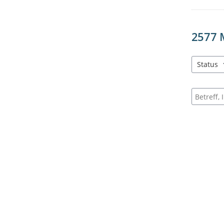
2577
Status
3 Einträg
Suche na