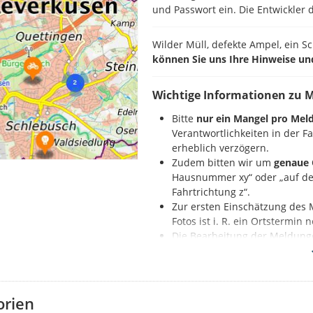
und Passwort ein. Die Entwickler d
Wilder Müll, defekte Ampel, ein S
können Sie uns Ihre Hinweise un
Wichtige Informationen zu 
Bitte
nur ein Mangel pro Mel
Verantwortlichkeiten in der 
erheblich verzögern.
Zudem bitten wir um
genaue 
Hausnummer xy“ oder „auf der
Fahrtrichtung z“.
Zur ersten Einschätzung des 
Fotos ist i. R. ein Ortstermin
Die Bearbeitung der Meldung
Nennung der Beleuchtungs
So geht es:
orien
Zuerst registrieren Sie sich auf d