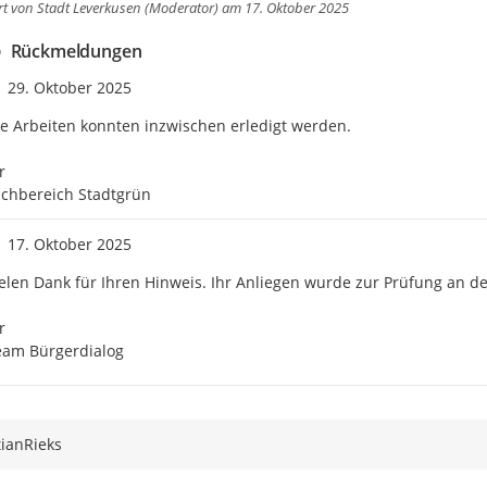
rt von
Stadt Leverkusen (Moderator)
am 17. Oktober 2025
Rückmeldungen
Zeitpunkt des Erstellens
29. Oktober 2025
e Arbeiten konnten inzwischen erledigt werden.



achbereich Stadtgrün
Zeitpunkt des Erstellens
17. Oktober 2025
elen Dank für Ihren Hinweis. Ihr Anliegen wurde zur Prüfung an de
 

eam Bürgerdialog
ianRieks