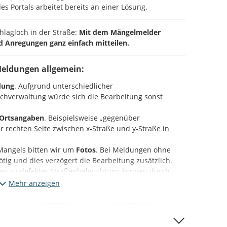
es Portals arbeitet bereits an einer Lösung.
chlagloch in der Straße:
Mit dem Mängelmelder
d Anregungen ganz einfach mitteilen.
Meldungen allgemein:
dung
. Aufgrund unterschiedlicher
Fachverwaltung würde sich die Bearbeitung sonst
Ortsangaben
. Beispielsweise „gegenüber
 rechten Seite zwischen x-Straße und y-Straße in
Mangels bitten wir um
Fotos
. Bei Meldungen ohne
 nötig und dies verzögert die Bearbeitung zusätzlich.
en zu defekter Straßenbeleuchtung können durch
mastnummer
ebenfalls beschleunigt werden.
Mehr anzeigen
ieser Plattform (Beteiligung NRW).
Bitte beachten Sie