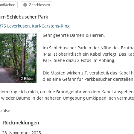
egorie
Status
ünflächen
Geschlossen
 im Schlebuscher Park
375 Leverkusen, Karl-Carstens-Ring
Sehr geehrte Damen & Herren,

im Schlebuscher Park in der Nähe des Brutha
44a) ist oberirdisch ein Kabel verlegt. Das 
Park. Siehe dazu 2 Fotos im Anhang.

Die Masten wirken z.T. veraltet & das Kabel h
dies eine Gefahr für Parkbesucher darstellen 
2 Bilder
em frage ich mich, ob eine Brandgefahr von dem Kabel ausgehen k
wieder Bäume in der näheren Umgebung umkippen. (Ich vermute, d
Grüße
Rückmeldungen
Zeitpunkt des Erstellens
28. November 2025