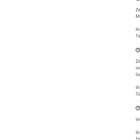
Zw
M
Ihr
T
Zw
si
Ge
Ihr
T
Vi
Ihr
T