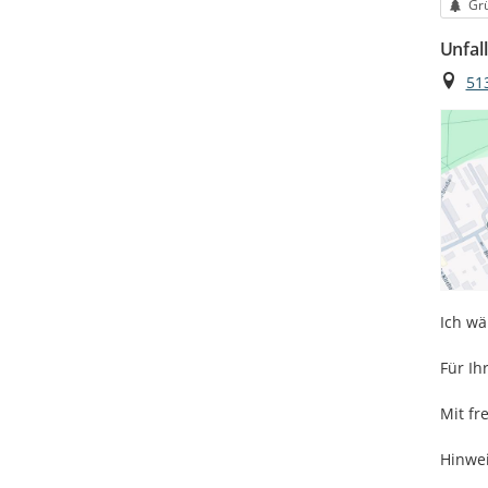
Kat
Gr
Unfal
Ort
51
Ich wä
Für Ih
Mit fr
Hinwei