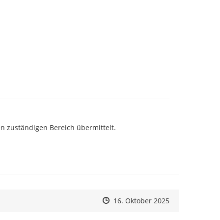
n zuständigen Bereich übermittelt.

Zeitpunkt des Erstellens
Zeitpunkt des Erstellens
Zur Äußerung
16. Oktober 2025