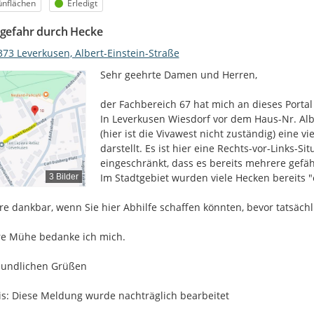
egorie
Status
ünflächen
Erledigt
lgefahr durch Hecke
373 Leverkusen, Albert-Einstein-Straße
Sehr geehrte Damen und Herren,

der Fachbereich 67 hat mich an dieses Portal
In Leverkusen Wiesdorf vor dem Haus-Nr. Albe
(hier ist die Vivawest nicht zuständig) eine vi
darstellt. Es ist hier eine Rechts-vor-Links-Sit
eingeschränkt, dass es bereits mehrere gefähr
Im Stadtgebiet wurden viele Hecken bereits "ei
3 Bilder
re dankbar, wenn Sie hier Abhilfe schaffen könnten, bevor tatsächlic
re Mühe bedanke ich mich.

eundlichen Grüßen

s: Diese Meldung wurde nachträglich bearbeitet