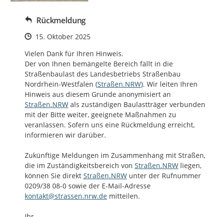
Rückmeldung
Zeitpunkt des Erstellens
15. Oktober 2025
Vielen Dank für Ihren Hinweis.

Der von Ihnen bemängelte Bereich fällt in die 
Straßenbaulast des Landesbetriebs Straßenbau 
http://
Nordrhein-Westfalen (
Straßen.NRW
). Wir leiten Ihren 
http://
Hinweis aus diesem Grunde anonymisiert an 
Straßen.NRW
 als zuständigen Baulastträger verbunden 
mit der Bitte weiter, geeignete Maßnahmen zu 
veranlassen. Sofern uns eine Rückmeldung erreicht, 
informieren wir darüber. 

Zukünftige Meldungen im Zusammenhang mit Straßen, 
http://
die im Zuständigkeitsbereich von 
Straßen.NRW
 liegen, 
http://
können Sie direkt 
Straßen.NRW
 unter der Rufnummer 
0209/38 08-0 sowie der E-Mail-Adresse 
kontakt@strassen.nrw.de
 mitteilen. 

Ihr
