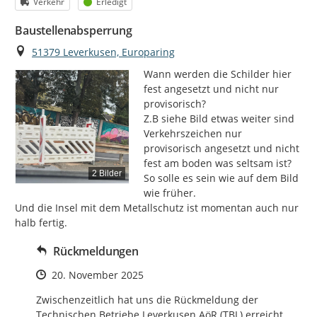
Kategorie
Status
Verkehr
Erledigt
Baustellenabsperrung
Ort
51379 Leverkusen, Europaring
Wann werden die Schilder hier 
fest angesetzt und nicht nur 
provisorisch?

Z.B siehe Bild etwas weiter sind 
Verkehrszeichen nur 
provisorisch angesetzt und nicht 
fest am boden was seltsam ist?

2 Bilder
So solle es sein wie auf dem Bild 
wie früher.

Und die Insel mit dem Metallschutz ist momentan auch nur 
halb fertig.
Rückmeldungen
Zeitpunkt des Erstellens
20. November 2025
Zwischenzeitlich hat uns die Rückmeldung der 
Technischen Betriebe Leverkusen AöR (TBL) erreicht, 