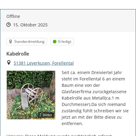
Offline
Zeitpunkt des Erstellens
Zeitpunkt des Erstellens
Zur Äußerung
15. Oktober 2025
Kategorie
Status
Standardmeldung
Erledigt
Kabelrolle
Ort
51381 Leverkusen, Forellental
Seit ca. einem Dreiviertel Jahr 
steht im Forellental 6 an einem 
Baum eine von der 
Glasfaserfirma zurückgelassene 
Kabelrolle aus Metall(ca.1 m 
Durchmesser).Da sich niemand 
zuständig fühlt schreiben wir sie 
2 Bilder
jetzt an mit der Bitte diese zu 
entfernen.
