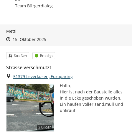
Team Bürgerdialog
Metti
Zeitpunkt des Erstellens
Zeitpunkt des Erstellens
Zur Äußerung
15. Oktober 2025
Kategorie
Status
Straßen
Erledigt
Strasse verschmutzt
Ort
51379 Leverkusen, Europaring
Hallo,

Hier ist nach der Baustelle alles 
in die Ecke geschoben wurden.

Ein haufen voller sand,müll und 
unkraut.
2 Bilder