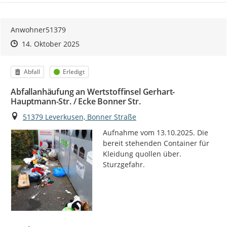
Anwohner51379
Zeitpunkt des Erstellens
Zeitpunkt des Erstellens
Zur Äußerung
14. Oktober 2025
Kategorie
Status
Abfall
Erledigt
Abfallanhäufung an Wertstoffinsel Gerhart-
Hauptmann-Str. / Ecke Bonner Str.
Ort
51379 Leverkusen, Bonner Straße
Aufnahme vom 13.10.2025. Die 
bereit stehenden Container für 
Kleidung quollen über. 
Sturzgefahr.