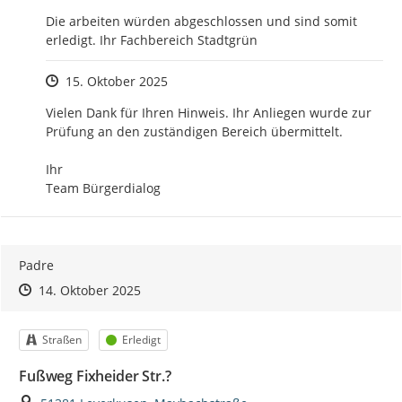
Die arbeiten würden abgeschlossen und sind somit 
erledigt. Ihr Fachbereich Stadtgrün
Zeitpunkt des Erstellens
15. Oktober 2025
Vielen Dank für Ihren Hinweis. Ihr Anliegen wurde zur 
Prüfung an den zuständigen Bereich übermittelt.

Ihr 

Team Bürgerdialog
Padre
Zeitpunkt des Erstellens
Zeitpunkt des Erstellens
Zur Äußerung
14. Oktober 2025
Kategorie
Status
Straßen
Erledigt
Fußweg Fixheider Str.?