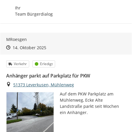
Ihr

Team Bürgerdialog
MRoesgen
Zeitpunkt des Erstellens
Zeitpunkt des Erstellens
Zur Äußerung
14. Oktober 2025
Kategorie
Status
Verkehr
Erledigt
Anhänger parkt auf Parkplatz für PKW
Ort
51373 Leverkusen, Mühlenweg
Auf dem PKW Parkplatz am 
Mühlenweg, Ecke Alte 
Landstraße parkt seit Wochen 
ein Anhänger.