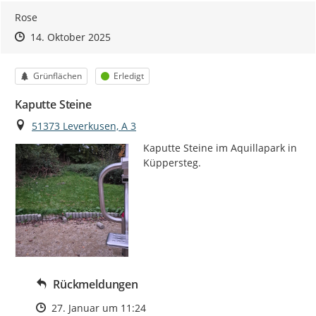
Rose
Zeitpunkt des Erstellens
Zeitpunkt des Erstellens
Zur Äußerung
14. Oktober 2025
Kategorie
Status
Grünflächen
Erledigt
Kaputte Steine
Ort
51373 Leverkusen, A 3
Kaputte Steine im Aquillapark in 
Küppersteg.
Rückmeldungen
Zeitpunkt des Erstellens
27. Januar um 11:24