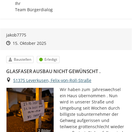
Ihr 

Team Bürgerdialog
jakob7775
Zeitpunkt des Erstellens
Zeitpunkt des Erstellens
Zur Äußerung
15. Oktober 2025
Kategorie
Status
Baustellen
Erledigt
GLASFASER AUSBAU NICHT GEWÜNSCHT .
Ort
51375 Leverkusen, Felix-von-Roll-Straße
Wir haben zum  Jahreswechsel 
ein Haus übernommen . Nun 
wird in unserer Straße und 
Umgebung seit Wochen durch 
billigste subunternehmer der 
Gehweg aufgerissen und 
teilweise grottenschlecht wieder 
2 Bilder