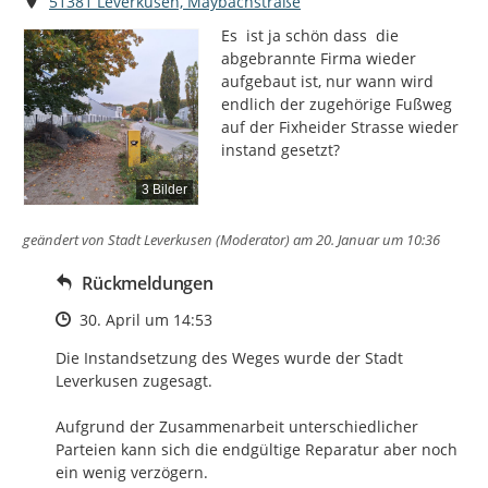
Ort
51381 Leverkusen, Maybachstraße
Es  ist ja schön dass  die 
abgebrannte Firma wieder 
aufgebaut ist, nur wann wird 
endlich der zugehörige Fußweg 
auf der Fixheider Strasse wieder 
instand gesetzt?
3 Bilder
geändert von
Stadt Leverkusen (Moderator)
am 20. Januar um 10:36
Rückmeldungen
Zeitpunkt des Erstellens
30. April um 14:53
Die Instandsetzung des Weges wurde der Stadt 
Leverkusen zugesagt.

Aufgrund der Zusammenarbeit unterschiedlicher 
Parteien kann sich die endgültige Reparatur aber noch 
ein wenig verzögern.
