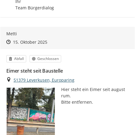
Ihr 

Team Bürgerdialog
Metti
Zeitpunkt des Erstellens
Zeitpunkt des Erstellens
Zur Äußerung
15. Oktober 2025
Kategorie
Status
Abfall
Geschlossen
Eimer steht seit Baustelle
Ort
51379 Leverkusen, Europaring
Hier steht ein Eimer seit august 
rum.

Bitte entfernen.