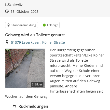
L.Schirwitz
Zeitpunkt des Erstellens
Zeitpunkt des Erstellens
Zur Äußerung
15. Oktober 2025
Kategorie
Status
Standardmeldung
Erledigt
Gehweg wird als Toilette genutzt
Ort
51379 Leverkusen, Kölner Straße
Der Bürgersteig gegenüber 
Sportgeschäft Felten/Ecke Kölner 
Straße wird als Toilette 
missbraucht. Meine Kinder sind 
auf dem Weg zur Schule einer 
Person begegnet, die vor ihren 
Augen mitten auf den Gehweg 
2 Bilder
pinkelte. Andere 
Hinterlassenschaften liegen seit 
Wochen auf dem Gehweg.
Rückmeldungen