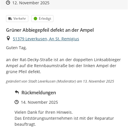
Zeitpunkt des Erstellens
Zeitpunkt des Erstellens
Zur Äußerung
12. November 2025
Kategorie
Status
Verkehr
Erledigt
Grüner Abbiegepfeil defekt an der Ampel
Ort
51379 Leverkusen, An St. Remigius
Guten Tag,

an der Rat-Decky-Straße ist an der doppelten Linksabbieger 
Ampel auf die Rennbaumstraße bei der linken Ampel der 
grüne Pfeil defekt.
geändert von
Stadt Leverkusen (Moderator)
am 13. November 2025
Rückmeldungen
Zeitpunkt des Erstellens
14. November 2025
Vielen Dank für Ihren Hinweis.

Das Entstörungsunternehmen ist mit der Reparatur 
beauftragt.
