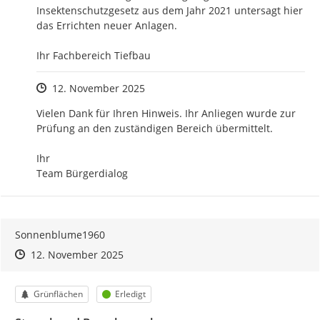
Insektenschutzgesetz aus dem Jahr 2021 untersagt hier 
das Errichten neuer Anlagen.  

Ihr Fachbereich Tiefbau
Zeitpunkt des Erstellens
12. November 2025
Vielen Dank für Ihren Hinweis. Ihr Anliegen wurde zur 
Prüfung an den zuständigen Bereich übermittelt.

Ihr

Team Bürgerdialog
Sonnenblume1960
Zeitpunkt des Erstellens
Zeitpunkt des Erstellens
Zur Äußerung
12. November 2025
Kategorie
Status
Grünflächen
Erledigt