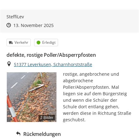
SteffiLev
Zeitpunkt des Erstellens
Zeitpunkt des Erstellens
Zur Äußerung
13. November 2025
Kategorie
Status
Verkehr
Erledigt
defekte, rostige Poller/Absperrpfosten
Ort
51377 Leverkusen, Scharnhorststraße
rostige, angebrochene und 
abgebrochene 
Poller/Absperrpfosten. Mal 
liegen sie auf dem Bürgersteig 
und wenn die Schüler der 
Schule dort entlang gehen, 
werden diese in Richtung Straße 
2 Bilder
geschubst.
Rückmeldungen