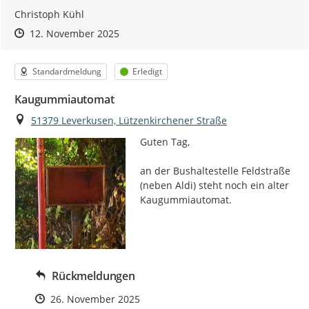
Christoph Kühl
Zeitpunkt des Erstellens
Zeitpunkt des Erstellens
Zur Äußerung
12. November 2025
Kategorie
Status
Standardmeldung
Erledigt
Kaugummiautomat
Ort
51379 Leverkusen, Lützenkirchener Straße
Guten Tag,

an der Bushaltestelle Feldstraße 
(neben Aldi) steht noch ein alter 
Kaugummiautomat.
Rückmeldungen
Zeitpunkt des Erstellens
26. November 2025