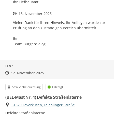
Ihr Tiefbauamt
Zeitpunkt des Erstellens
13. November 2025
Vielen Dank für Ihren Hinweis. Ihr Anliegen wurde zur 
Prüfung an den zuständigen Bereich übermittelt.

Ihr

Team Bürgerdialog
FF87
Zeitpunkt des Erstellens
Zeitpunkt des Erstellens
Zur Äußerung
12. November 2025
Kategorie
Status
Straßenbeleuchtung
Erledigt
(BEL-Mast Nr. 4) Defekte Straßenlaterne
Ort
51379 Leverkusen, Leichlinger Straße
Defekte Straßenlaterne