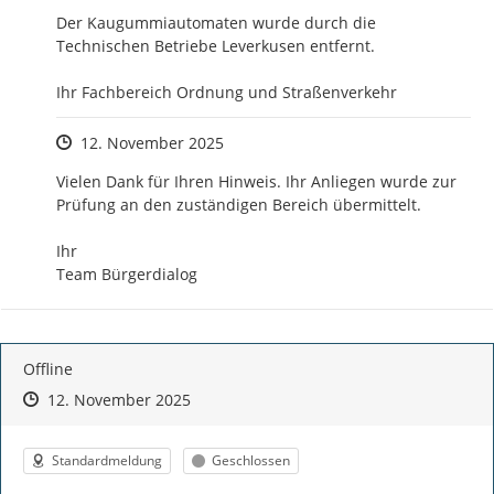
Der Kaugummiautomaten wurde durch die 
Technischen Betriebe Leverkusen entfernt.

Ihr Fachbereich Ordnung und Straßenverkehr
Zeitpunkt des Erstellens
12. November 2025
Vielen Dank für Ihren Hinweis. Ihr Anliegen wurde zur 
Prüfung an den zuständigen Bereich übermittelt.

Ihr

Team Bürgerdialog
Offline
Zeitpunkt des Erstellens
Zeitpunkt des Erstellens
Zur Äußerung
12. November 2025
Kategorie
Status
Standardmeldung
Geschlossen