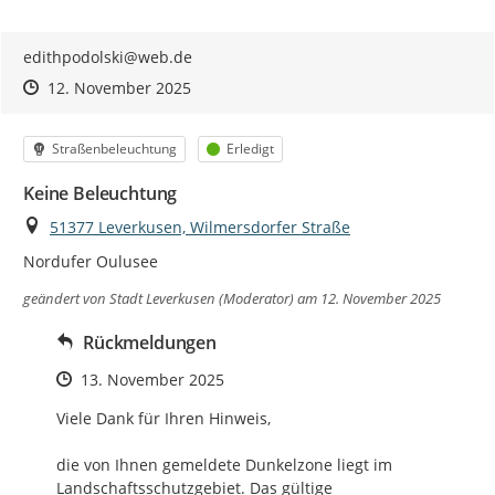
edithpodolski@web.de
Zeitpunkt des Erstellens
Zeitpunkt des Erstellens
Zur Äußerung
12. November 2025
Kategorie
Status
Straßenbeleuchtung
Erledigt
Keine Beleuchtung
Ort
51377 Leverkusen, Wilmersdorfer Straße
Nordufer Oulusee
geändert von
Stadt Leverkusen (Moderator)
am 12. November 2025
Rückmeldungen
Zeitpunkt des Erstellens
13. November 2025
Viele Dank für Ihren Hinweis,

die von Ihnen gemeldete Dunkelzone liegt im 
Landschaftsschutzgebiet. Das gültige 