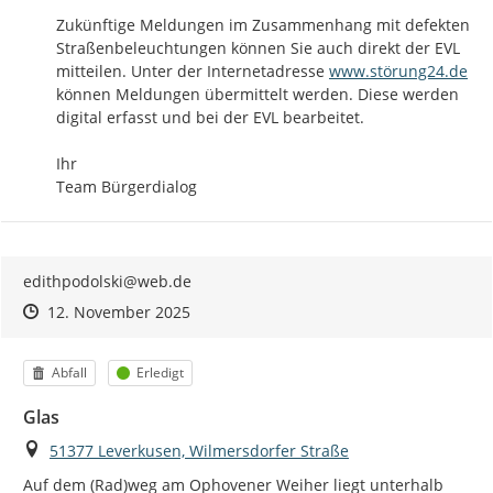
Zukünftige Meldungen im Zusammenhang mit defekten 
Straßenbeleuchtungen können Sie auch direkt der EVL 
http://
mitteilen. Unter der Internetadresse 
www.störung24.de
können Meldungen übermittelt werden. Diese werden 
digital erfasst und bei der EVL bearbeitet.

Ihr

Team Bürgerdialog
edithpodolski@web.de
Zeitpunkt des Erstellens
Zeitpunkt des Erstellens
Zur Äußerung
12. November 2025
Kategorie
Status
Abfall
Erledigt
Glas
Ort
51377 Leverkusen, Wilmersdorfer Straße
Auf dem (Rad)weg am Ophovener Weiher liegt unterhalb 