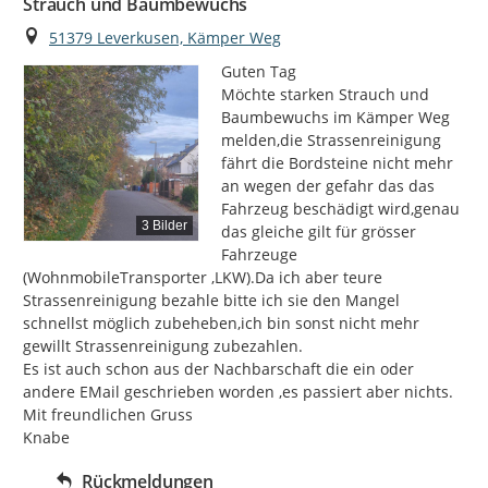
Strauch und Baumbewuchs
Ort
51379 Leverkusen, Kämper Weg
Guten Tag

Möchte starken Strauch und 
Baumbewuchs im Kämper Weg 
melden,die Strassenreinigung 
fährt die Bordsteine nicht mehr 
an wegen der gefahr das das 
Fahrzeug beschädigt wird,genau 
3 Bilder
das gleiche gilt für grösser 
Fahrzeuge 
(WohnmobileTransporter ,LKW).Da ich aber teure 
Strassenreinigung bezahle bitte ich sie den Mangel 
schnellst möglich zubeheben,ich bin sonst nicht mehr 
gewillt Strassenreinigung zubezahlen.

Es ist auch schon aus der Nachbarschaft die ein oder 
andere EMail geschrieben worden ,es passiert aber nichts.

Mit freundlichen Gruss

Knabe
Rückmeldungen