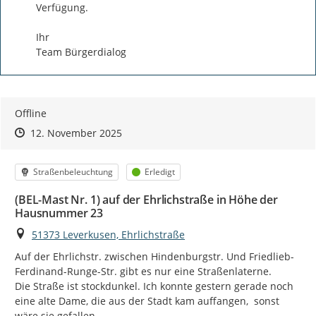
Verfügung.

Ihr

Team Bürgerdialog
Offline
Zeitpunkt des Erstellens
Zeitpunkt des Erstellens
Zur Äußerung
12. November 2025
Kategorie
Status
Straßenbeleuchtung
Erledigt
(BEL-Mast Nr. 1) auf der Ehrlichstraße in Höhe der
Hausnummer 23
Ort
51373 Leverkusen, Ehrlichstraße
Auf der Ehrlichstr. zwischen Hindenburgstr. Und Friedlieb-
Ferdinand-Runge-Str. gibt es nur eine Straßenlaterne.

Die Straße ist stockdunkel. Ich konnte gestern gerade noch 
eine alte Dame, die aus der Stadt kam auffangen,  sonst 
wäre sie gefallen.
