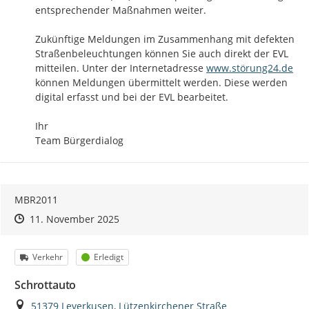
entsprechender Maßnahmen weiter. 

Zukünftige Meldungen im Zusammenhang mit defekten 
Straßenbeleuchtungen können Sie auch direkt der EVL 
http://
mitteilen. Unter der Internetadresse 
www.störung24.de
können Meldungen übermittelt werden. Diese werden 
digital erfasst und bei der EVL bearbeitet.

Ihr

Team Bürgerdialog
MBR2011
Zeitpunkt des Erstellens
Zeitpunkt des Erstellens
Zur Äußerung
11. November 2025
Kategorie
Status
Verkehr
Erledigt
Schrottauto
Ort
51379 Leverkusen, Lützenkirchener Straße