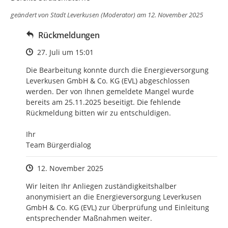
geändert von
Stadt Leverkusen (Moderator)
am 12. November 2025
Rückmeldungen
Zeitpunkt des Erstellens
27. Juli um 15:01
Die Bearbeitung konnte durch die Energieversorgung 
Leverkusen GmbH & Co. KG (EVL) abgeschlossen 
werden. Der von Ihnen gemeldete Mangel wurde 
bereits am 25.11.2025 beseitigt. Die fehlende 
Rückmeldung bitten wir zu entschuldigen.

Ihr

Team Bürgerdialog
Zeitpunkt des Erstellens
12. November 2025
Wir leiten Ihr Anliegen zuständigkeitshalber 
anonymisiert an die Energieversorgung Leverkusen 
GmbH & Co. KG (EVL) zur Überprüfung und Einleitung 
entsprechender Maßnahmen weiter. 
