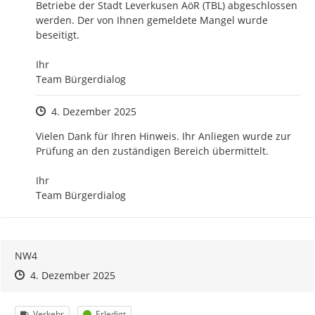
Betriebe der Stadt Leverkusen AöR (TBL) abgeschlossen 
werden. Der von Ihnen gemeldete Mangel wurde 
beseitigt.

Ihr

Team Bürgerdialog
Zeitpunkt des Erstellens
4. Dezember 2025
Vielen Dank für Ihren Hinweis. Ihr Anliegen wurde zur 
Prüfung an den zuständigen Bereich übermittelt.

Ihr 

Team Bürgerdialog
NW4
Zeitpunkt des Erstellens
Zeitpunkt des Erstellens
Zur Äußerung
4. Dezember 2025
Kategorie
Status
Verkehr
Erledigt