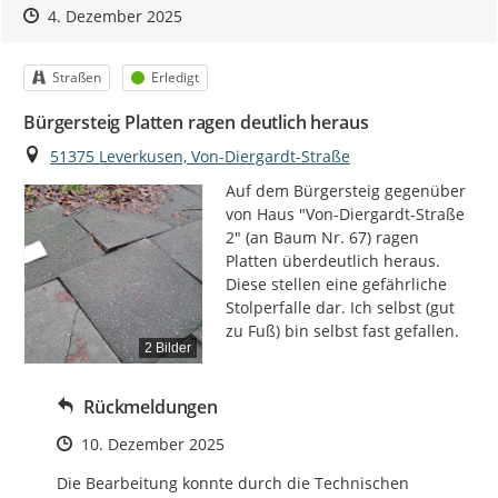
Zeitpunkt des Erstellens
Zeitpunkt des Erstellens
Zur Äußerung
4. Dezember 2025
Kategorie
Status
Straßen
Erledigt
Bürgersteig Platten ragen deutlich heraus
Ort
51375 Leverkusen, Von-Diergardt-Straße
Auf dem Bürgersteig gegenüber 
von Haus "Von-Diergardt-Straße 
2" (an Baum Nr. 67) ragen 
Platten überdeutlich heraus. 
Diese stellen eine gefährliche 
Stolperfalle dar. Ich selbst (gut 
zu Fuß) bin selbst fast gefallen.
2 Bilder
Rückmeldungen
Zeitpunkt des Erstellens
10. Dezember 2025
Die Bearbeitung konnte durch die Technischen 