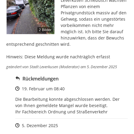
Leverkusen Schlebusch wachsen 
Pflanzen von einem 
Privatgrundstück massiv auf den 
Gehweg, sodass ein ungestörtes 
vorbeikommen nicht mehr 
2 Bilder
möglich ist. Ich bitte Sie darauf 
hinzuwirken, dass der Bewuchs 
entsprechend geschnitten wird.

Hinweis: Diese Meldung wurde nachträglich erfasst
geändert von
Stadt Leverkusen (Moderator)
am 5. Dezember 2025
Rückmeldungen
Zeitpunkt des Erstellens
19. Februar um 08:40
Die Bearbeitung konnte abgeschlossen werden. Der 
von Ihnen gemeldete Mangel wurde beseitigt.

Ihr Fachbereich Ordnung und Straßenverkehr
Zeitpunkt des Erstellens
5. Dezember 2025