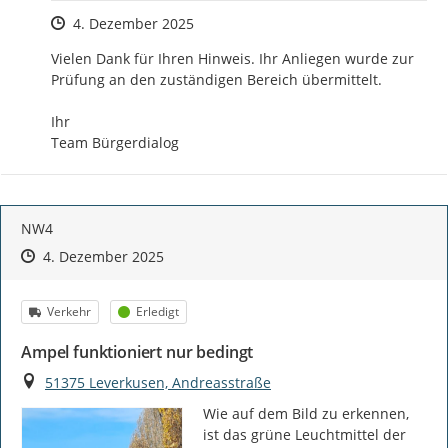
Zeitpunkt des Erstellens
4. Dezember 2025
Vielen Dank für Ihren Hinweis. Ihr Anliegen wurde zur 
Prüfung an den zuständigen Bereich übermittelt.

Ihr

Team Bürgerdialog
NW4
Zeitpunkt des Erstellens
Zeitpunkt des Erstellens
Zur Äußerung
4. Dezember 2025
Kategorie
Status
Verkehr
Erledigt
Ampel funktioniert nur bedingt
Ort
51375 Leverkusen, Andreasstraße
Wie auf dem Bild zu erkennen, 
ist das grüne Leuchtmittel der 