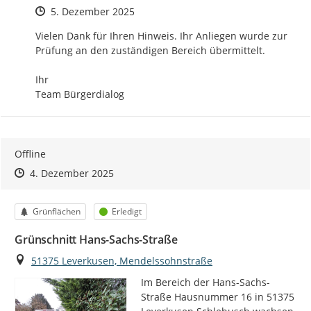
Zeitpunkt des Erstellens
5. Dezember 2025
Vielen Dank für Ihren Hinweis. Ihr Anliegen wurde zur 
Prüfung an den zuständigen Bereich übermittelt.

Ihr

Team Bürgerdialog
Offline
Zeitpunkt des Erstellens
Zeitpunkt des Erstellens
Zur Äußerung
4. Dezember 2025
Kategorie
Status
Grünflächen
Erledigt
Grünschnitt Hans-Sachs-Straße
Ort
51375 Leverkusen, Mendelssohnstraße
Im Bereich der Hans-Sachs-
Straße Hausnummer 16 in 51375 