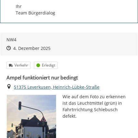
Ihr 

Team Bürgerdialog
NW4
Zeitpunkt des Erstellens
Zeitpunkt des Erstellens
Zur Äußerung
4. Dezember 2025
Kategorie
Status
Verkehr
Erledigt
Ampel funktioniert nur bedingt
Ort
51375 Leverkusen, Heinrich-Lübke-Straße
Wie auf dem Foto zu erkennen 
ist das Leuchtmittel (grün) in 
Fahrtrrichtung Schlebusch 
defekt.