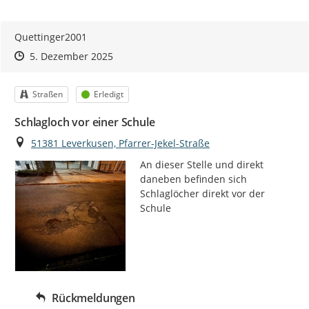
Quettinger2001
Zeitpunkt des Erstellens
Zeitpunkt des Erstellens
Zur Äußerung
5. Dezember 2025
Kategorie
Status
Straßen
Erledigt
Schlagloch vor einer Schule
Ort
51381 Leverkusen, Pfarrer-Jekel-Straße
An dieser Stelle und direkt 
daneben befinden sich 
Schlaglöcher direkt vor der 
Schule
Rückmeldungen