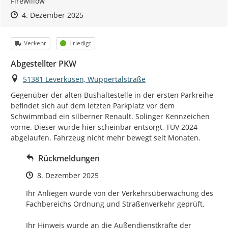
Firewillow
Zeitpunkt des Erstellens
Zeitpunkt des Erstellens
Zur Äußerung
4. Dezember 2025
Kategorie
Status
Verkehr
Erledigt
Abgestellter PKW
Ort
51381 Leverkusen, Wuppertalstraße
Gegenüber der alten Bushaltestelle in der ersten Parkreihe 
befindet sich auf dem letzten Parkplatz vor dem 
Schwimmbad ein silberner Renault. Solinger Kennzeichen 
vorne. Dieser wurde hier scheinbar entsorgt, TÜV 2024 
abgelaufen. Fahrzeug nicht mehr bewegt seit Monaten.
Rückmeldungen
Zeitpunkt des Erstellens
8. Dezember 2025
Ihr Anliegen wurde von der Verkehrsüberwachung des 
Fachbereichs Ordnung und Straßenverkehr geprüft.

Ihr Hinweis wurde an die Außendienstkräfte der 