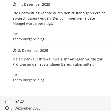
Zeitpunkt des Erstellens
11. Dezember 2025
Die Bearbeitung konnte durch den zuständigen Bereich 
abgeschlossen werden. Der von Ihnen gemeldete 
Mangel wurde beseitigt.

Ihr

Team Bürgerdialog
Zeitpunkt des Erstellens
8. Dezember 2025
Vielen Dank für Ihren Hinweis. Ihr Anliegen wurde zur 
Prüfung an den zuständigen Bereich übermittelt.

Ihr 

Team Bürgerdialog
mimimi123
Zeitpunkt des Erstellens
Zeitpunkt des Erstellens
Zur Äußerung
5. Dezember 2025