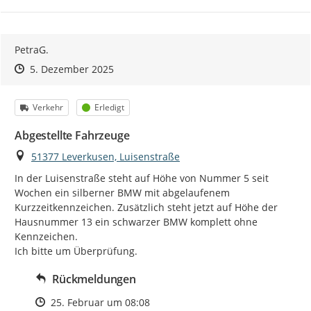
PetraG.
Zeitpunkt des Erstellens
Zeitpunkt des Erstellens
Zur Äußerung
5. Dezember 2025
Kategorie
Status
Verkehr
Erledigt
Abgestellte Fahrzeuge
Ort
51377 Leverkusen, Luisenstraße
In der Luisenstraße steht auf Höhe von Nummer 5 seit 
Wochen ein silberner BMW mit abgelaufenem 
Kurzzeitkennzeichen. Zusätzlich steht jetzt auf Höhe der 
Hausnummer 13 ein schwarzer BMW komplett ohne 
Kennzeichen.

Ich bitte um Überprüfung.
Rückmeldungen
Zeitpunkt des Erstellens
25. Februar um 08:08