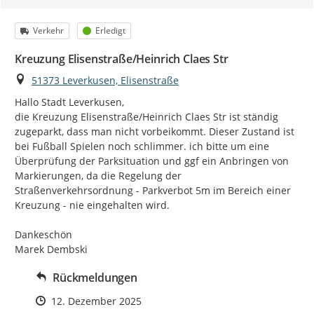
Kategorie
Status
Verkehr
Erledigt
Kreuzung Elisenstraße/Heinrich Claes Str
Ort
51373 Leverkusen, Elisenstraße
Hallo Stadt Leverkusen,

die Kreuzung Elisenstraße/Heinrich Claes Str ist ständig 
zugeparkt, dass man nicht vorbeikommt. Dieser Zustand ist 
bei Fußball Spielen noch schlimmer. ich bitte um eine 
Überprüfung der Parksituation und ggf ein Anbringen von 
Markierungen, da die Regelung der 
Straßenverkehrsordnung - Parkverbot 5m im Bereich einer 
Kreuzung - nie eingehalten wird.

Dankeschön

Marek Dembski
Rückmeldungen
Zeitpunkt des Erstellens
12. Dezember 2025