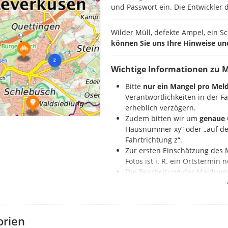
und Passwort ein. Die Entwickler d
Wilder Müll, defekte Ampel, ein S
können Sie uns Ihre Hinweise un
Wichtige Informationen zu 
Bitte
nur ein Mangel pro Mel
Verantwortlichkeiten in der 
erheblich verzögern.
Zudem bitten wir um
genaue 
Hausnummer xy“ oder „auf der
Fahrtrichtung z“.
Zur ersten Einschätzung des 
Fotos ist i. R. ein Ortstermin
Die Bearbeitung der Meldung
Nennung der Beleuchtungs
So geht es:
orien
Zuerst registrieren Sie sich auf d