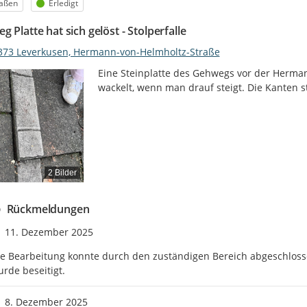
egorie
Status
raßen
Erledigt
 Platte hat sich gelöst - Stolperfalle
373 Leverkusen, Hermann-von-Helmholtz-Straße
Eine Steinplatte des Gehwegs vor der Hermann
wackelt, wenn man drauf steigt. Die Kanten s
2 Bilder
Rückmeldungen
Zeitpunkt des Erstellens
11. Dezember 2025
e Bearbeitung konnte durch den zuständigen Bereich abgeschloss
rde beseitigt.
Zeitpunkt des Erstellens
8. Dezember 2025