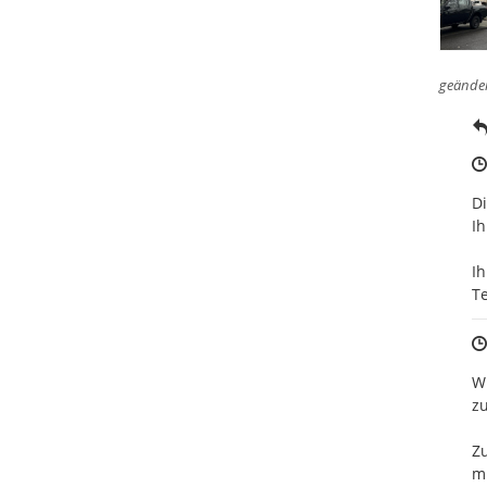
geände
Di
Ih
Ihr
T
Wi
z
Z
mi