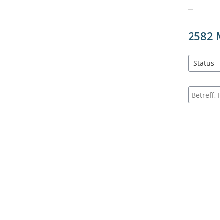
2582
Status
3 Einträg
Suche na