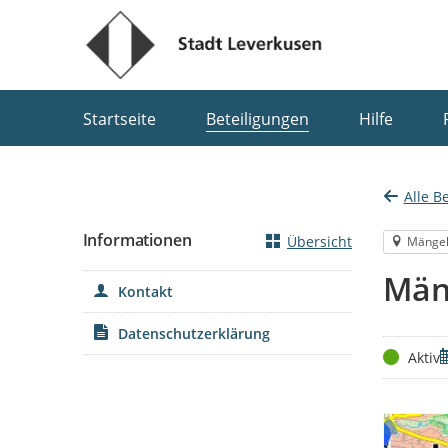
Portalnavigation
Startseite
Beteiligungen
Hilfe
Alle B
Informationen
Übersicht
Mänge
Män
Kontakt
Datenschutzerklärung
Status
Z
Aktiv