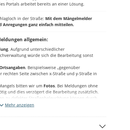
es Portals arbeitet bereits an einer Lösung.
chlagloch in der Straße:
Mit dem Mängelmelder
d Anregungen ganz einfach mitteilen.
Meldungen allgemein:
dung
. Aufgrund unterschiedlicher
Fachverwaltung würde sich die Bearbeitung sonst
Ortsangaben
. Beispielsweise „gegenüber
 rechten Seite zwischen x-Straße und y-Straße in
Mangels bitten wir um
Fotos
. Bei Meldungen ohne
 nötig und dies verzögert die Bearbeitung zusätzlich.
en zu defekter Straßenbeleuchtung können durch
mastnummer
ebenfalls beschleunigt werden.
Mehr anzeigen
ieser Plattform (Beteiligung NRW).
Bitte beachten Sie