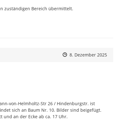
n zuständigen Bereich übermittelt.

Zeitpunkt des Erstellens
Zeitpunkt des Erstellens
Zur Äußerung
8. Dezember 2025
nn-von-Helmholtz-Str 26 / Hindenburgstr. ist 
ndet sich an Baum Nr. 10. Bilder sind beigefügt.

t und an der Ecke ab ca. 17 Uhr.