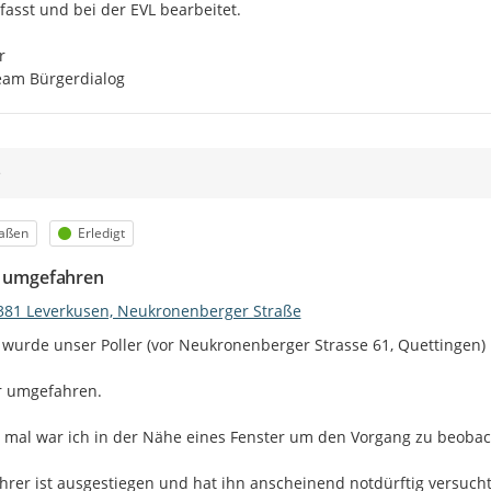
fasst und bei der EVL bearbeitet.



eam Bürgerdialog
e
egorie
Status
raßen
Erledigt
r umgefahren
381 Leverkusen, Neukronenberger Straße
 wurde unser Poller (vor Neukronenberger Strasse 61, Quettingen)

 umgefahren.

 mal war ich in der Nähe eines Fenster um den Vorgang zu beobac
hrer ist ausgestiegen und hat ihn anscheinend notdürftig versucht