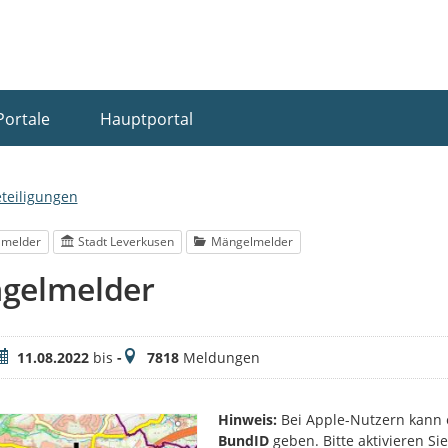
Portale
Hauptportal
eteiligungen
lmelder
Stadt Leverkusen
Mängelmelder
gelmelder
eitraum
Meldungen
11.08.2022
bis
-
7818
Meldungen
Hinweis:
Bei Apple-Nutzern kann 
BundID
geben. Bitte aktivieren S