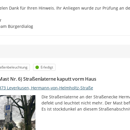
elen Dank für Ihren Hinweis. Ihr Anliegen wurde zur Prüfung an de
 

eam Bürgerdialog
egorie
Status
raßenbeleuchtung
Erledigt
Mast Nr. 6) Straßenlaterne kaputt vorm Haus
373 Leverkusen, Hermann-von-Helmholtz-Straße
Die Straßenlaterne an der Straßenecke Herma
defekt und leuchtet nicht mehr. Der Mast befi
Es ist stockdunkel an diesem Straßenabschnit