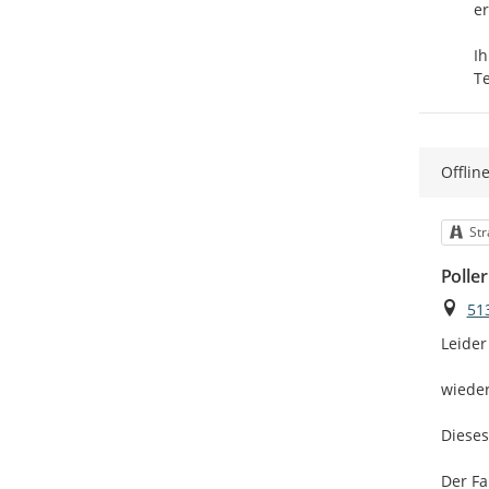
er
Ihr
T
Offlin
Kat
St
Polle
Ort
51
Leider
wieder
Dieses
Der Fa