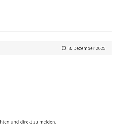
Zeitpunkt des Erstellens
Zeitpunkt des Erstellens
Zur Äußerung
8. Dezember 2025
hten und direkt zu melden.


