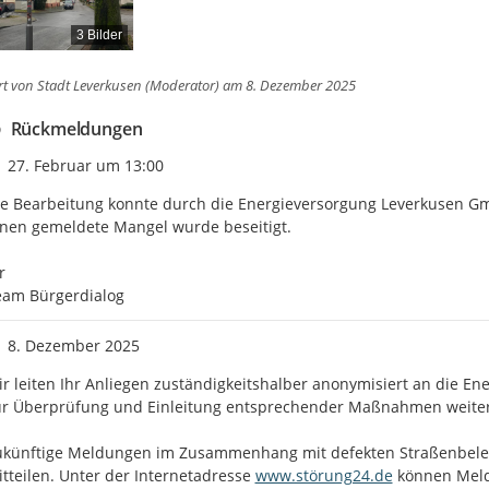
3 Bilder
rt von
Stadt Leverkusen (Moderator)
am 8. Dezember 2025
Rückmeldungen
Zeitpunkt des Erstellens
27. Februar um 13:00
e Bearbeitung konnte durch die Energieversorgung Leverkusen Gm
nen gemeldete Mangel wurde beseitigt.



eam Bürgerdialog
Zeitpunkt des Erstellens
8. Dezember 2025
r leiten Ihr Anliegen zuständigkeitshalber anonymisiert an die E
ur Überprüfung und Einleitung entsprechender Maßnahmen weiter.
ukünftige Meldungen im Zusammenhang mit defekten Straßenbeleuc
http://
tteilen. Unter der Internetadresse 
www.störung24.de
 können Meld