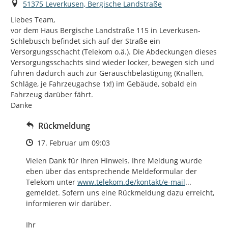
Ort
51375 Leverkusen, Bergische Landstraße
Liebes Team,

vor dem Haus Bergische Landstraße 115 in Leverkusen-
Schlebusch befindet sich auf der Straße ein 
Versorgungsschacht (Telekom o.ä.). Die Abdeckungen dieses 
Versorgungsschachts sind wieder locker, bewegen sich und 
führen dadurch auch zur Geräuschbelästigung (Knallen, 
Schläge, je Fahrzeugachse 1x!) im Gebäude, sobald ein 
Fahrzeug darüber fährt.

Danke
Rückmeldung
Zeitpunkt des Erstellens
17. Februar um 09:03
Vielen Dank für Ihren Hinweis. Ihre Meldung wurde 
eben über das entsprechende Meldeformular der 
https://
-kontakt/fe
Telekom unter 
www.telekom.de/kontakt/e-mail
...
gemeldet. Sofern uns eine Rückmeldung dazu erreicht, 
informieren wir darüber.

Ihr
