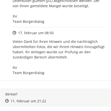
Leverkusen gGmbH (JSL) abgeschlossen werden. Der 
von Ihnen gemeldete Mangel wurde beseitigt.

Ihr

Team Bürgerdialog
Zeitpunkt des Erstellens
17. Februar um 08:50
Vielen Dank für Ihren Hinweis und die nachträglich 
übermittelten Fotos, die wir Ihrem Hinweis hinzugefügt 
haben. Ihr Anliegen wurde zur Prüfung an den 
zuständigen Bereich übermittelt.

Ihr

Team Bürgerdialog
derearl
Zeitpunkt des Erstellens
Zeitpunkt des Erstellens
Zur Äußerung
11. Februar um 21:22