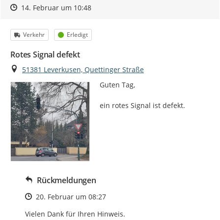
Zeitpunkt des Erstellens
Zeitpunkt des Erstellens
Zur Äußerung
14. Februar um 10:48
Kategorie
Status
Verkehr
Erledigt
Rotes Signal defekt
Ort
51381 Leverkusen, Quettinger Straße
Guten Tag,

ein rotes Signal ist defekt.
Rückmeldungen
Zeitpunkt des Erstellens
20. Februar um 08:27
Vielen Dank für Ihren Hinweis.
