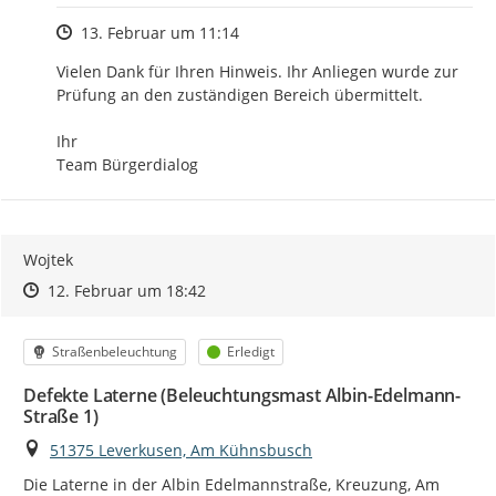
Zeitpunkt des Erstellens
13. Februar um 11:14
Vielen Dank für Ihren Hinweis. Ihr Anliegen wurde zur 
Prüfung an den zuständigen Bereich übermittelt.

Ihr

Team Bürgerdialog
Wojtek
Zeitpunkt des Erstellens
Zeitpunkt des Erstellens
Zur Äußerung
12. Februar um 18:42
Kategorie
Status
Straßenbeleuchtung
Erledigt
Defekte Laterne (Beleuchtungsmast Albin-Edelmann-
Straße 1)
Ort
51375 Leverkusen, Am Kühnsbusch
Die Laterne in der Albin Edelmannstraße, Kreuzung, Am 