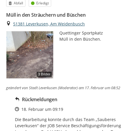
Kategorie
Status
Abfall
Erledigt
Müll in den Sträuchern und Büschen
Ort
51381 Leverkusen, Am Weidenbusch
Quettinger Sportpkatz

Müll in den Büschen.
3 Bilder
geändert von
Stadt Leverkusen (Moderator)
am 17. Februar um 08:52
Rückmeldungen
Zeitpunkt des Erstellens
18. Februar um 09:19
Die Bearbeitung konnte durch das Team „Sauberes 
Leverkusen“ der JOB Service Beschäftigungsförderung 