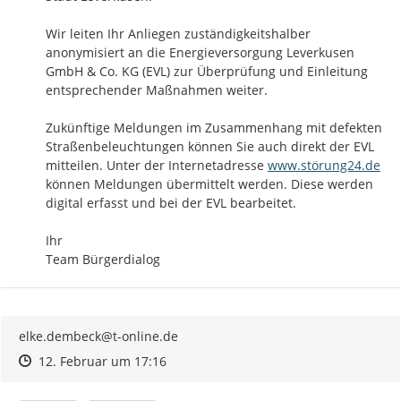
Wir leiten Ihr Anliegen zuständigkeitshalber 
anonymisiert an die Energieversorgung Leverkusen 
GmbH & Co. KG (EVL) zur Überprüfung und Einleitung 
entsprechender Maßnahmen weiter. 

Zukünftige Meldungen im Zusammenhang mit defekten 
Straßenbeleuchtungen können Sie auch direkt der EVL 
http://
mitteilen. Unter der Internetadresse 
www.störung24.de
können Meldungen übermittelt werden. Diese werden 
digital erfasst und bei der EVL bearbeitet.

Ihr

Team Bürgerdialog
elke.dembeck@t-online.de
Zeitpunkt des Erstellens
Zeitpunkt des Erstellens
Zur Äußerung
12. Februar um 17:16