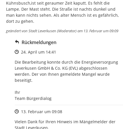
Kühnsbusch,ist seit geraumer Zeit kaputt. Es fehlt die 
Lampe. Der Mast steht. Die Straße ist nachts dunkel und 
man kann nichts sehen. Als alter Mensch ist es gefährlich, 
dort zu gehen.
geändert von
Stadt Leverkusen (Moderator)
am 13. Februar um 09:09
Rückmeldungen
Zeitpunkt des Erstellens
24. April um 14:41
Die Bearbeitung konnte durch die Energieversorgung 
Leverkusen GmbH & Co. KG (EVL) abgeschlossen 
werden. Der von Ihnen gemeldete Mangel wurde 
beseitigt.

Ihr

Team Bürgerdialog
Zeitpunkt des Erstellens
13. Februar um 09:08
Vielen Dank für Ihren Hinweis im Mängelmelder der 
Stadt Leverkusen. 
