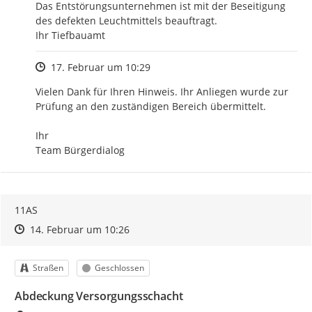
Das Entstörungsunternehmen ist mit der Beseitigung

des defekten Leuchtmittels beauftragt.

Ihr Tiefbauamt
Zeitpunkt des Erstellens
17. Februar um 10:29
Vielen Dank für Ihren Hinweis. Ihr Anliegen wurde zur 
Prüfung an den zuständigen Bereich übermittelt.

Ihr

Team Bürgerdialog
11AS
Zeitpunkt des Erstellens
Zeitpunkt des Erstellens
Zur Äußerung
14. Februar um 10:26
Kategorie
Status
Straßen
Geschlossen
Abdeckung Versorgungsschacht