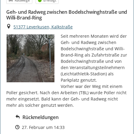
Radwege
Erledigt
Geh- und Radweg zwischen Bodelschwinghstraße und
Willi-Brand-Ring
Ort
51377 Leverkusen, Kalkstraße
Seit mehreren Monaten wird der 
Geh- und Radweg zwischen 
Bodelschwinghstraße und Willi-
Brand-Ring als Zufahrtstraße zur 
Bodelschwinghstraße und von 
den Veranstaltungsteilnehmern 
(Leichtathletik-Stadion) als 
Parkplatz genutzt.

Vorher war der Weg mit einem 
Poller gesichert. Nach den Arbeiten (TBL) wurde Poller nicht 
mehr eingesetzt. Bald kann der Geh- und Radweg nicht 
mehr als solcher genutzt werden.
Rückmeldungen
Zeitpunkt des Erstellens
27. Februar um 14:33