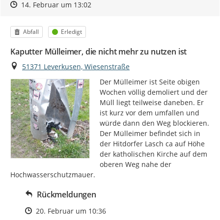
Zeitpunkt des Erstellens
Zeitpunkt des Erstellens
Zur Äußerung
14. Februar um 13:02
Kategorie
Status
Abfall
Erledigt
Kaputter Mülleimer, die nicht mehr zu nutzen ist
Ort
51371 Leverkusen, Wiesenstraße
Der Mülleimer ist Seite obigen 
Wochen völlig demoliert und der 
Müll liegt teilweise daneben. Er 
ist kurz vor dem umfallen und 
würde dann den Weg blockieren.

Der Mülleimer befindet sich in 
der Hitdorfer Lasch ca auf Höhe 
der katholischen Kirche auf dem 
oberen Weg nahe der 
Hochwasserschutzmauer.
Rückmeldungen
Zeitpunkt des Erstellens
20. Februar um 10:36