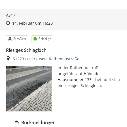
AS17
Zeitpunkt des Erstellens
Zeitpunkt des Erstellens
Zur Äußerung
14. Februar um 16:20
Kategorie
Status
Straßen
Erledigt
Riesiges Schlagloch
Ort
51373 Leverkusen, Rathenaustraße
In der Rathenaustraße - 
ungefähr auf Höhe der 
Hausnummer 135 - befindet sich 
ein riesiges Schlagloch.
Rückmeldungen