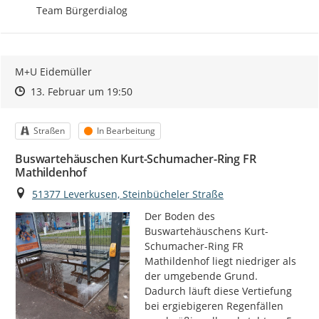
Team Bürgerdialog
M+U Eidemüller
Zeitpunkt des Erstellens
Zeitpunkt des Erstellens
Zur Äußerung
13. Februar um 19:50
Kategorie
Status
Straßen
In Bearbeitung
Buswartehäuschen Kurt-Schumacher-Ring FR
Mathildenhof
Ort
51377 Leverkusen, Steinbücheler Straße
Der Boden des 
Buswartehäuschens Kurt-
Schumacher-Ring FR 
Mathildenhof liegt niedriger als 
der umgebende Grund.

Dadurch läuft diese Vertiefung 
bei ergiebigeren Regenfällen 