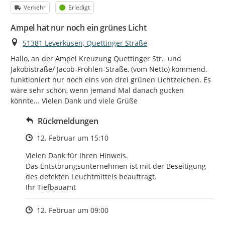
Kategorie
Status
Verkehr
Erledigt
Ampel hat nur noch ein grünes Licht
Ort
51381 Leverkusen, Quettinger Straße
Hallo, an der Ampel Kreuzung Quettinger Str.  und 
Jakobistraße/ Jacob-Fröhlen-Straße, (vom Netto) kommend, 
funktioniert nur noch eins von drei grünen Lichtzeichen. Es 
wäre sehr schön, wenn jemand Mal danach gucken 
könnte... Vielen Dank und viele Grüße
Rückmeldungen
Zeitpunkt des Erstellens
12. Februar um 15:10
Vielen Dank für Ihren Hinweis.

Das Entstörungsunternehmen ist mit der Beseitigung

des defekten Leuchtmittels beauftragt.

Ihr Tiefbauamt
Zeitpunkt des Erstellens
12. Februar um 09:00