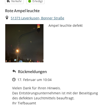
Kategorie
Status
Verkehr
Erledigt
Rote Ampel leuchte
Ort
51373 Leverkusen, Bonner Straße
Ampel leuchte defekt
Rückmeldungen
Zeitpunkt des Erstellens
17. Februar um 10:04
Vielen Dank für Ihren Hinweis.

Das Entstörungsunternehmen ist mit der Beseitigung

des defekten Leuchtmittels beauftragt.

Ihr Tiefbauamt