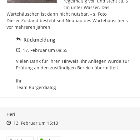
regelmäßig voll und steht ca. 5 
cm unter Wasser. Das 
Wartehäuschen ist dann nicht nutzbar. - s. Foto

Dieser Zustand besteht seit Neubau des Wartehäuschens 
vor mehreren Jahren.
Rückmeldung
Zeitpunkt des Erstellens
17. Februar um 08:55
Vielen Dank für Ihren Hinweis. Ihr Anliegen wurde zur 
Prüfung an den zuständigen Bereich übermittelt.

Ihr

Team Bürgerdialog
Heri
Zeitpunkt des Erstellens
Zeitpunkt des Erstellens
Zur Äußerung
13. Februar um 15:13
Kategorie
Status