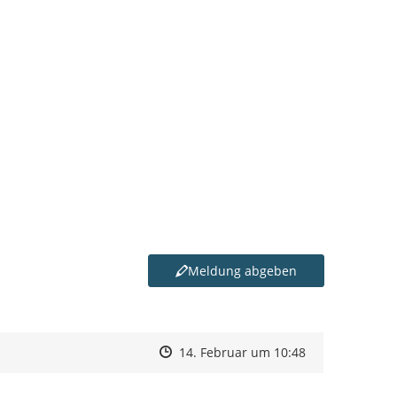
Meldung abgeben
Zeitpunkt des Erstellens
Zeitpunkt des Erstellens
Zur Äußerung
14. Februar um 10:48