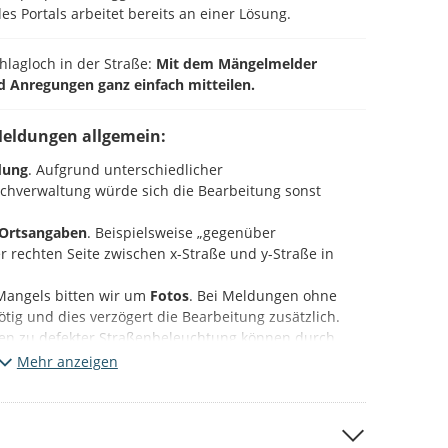
es Portals arbeitet bereits an einer Lösung.
chlagloch in der Straße:
Mit dem Mängelmelder
d Anregungen ganz einfach mitteilen.
Meldungen allgemein:
dung
. Aufgrund unterschiedlicher
Fachverwaltung würde sich die Bearbeitung sonst
Ortsangaben
. Beispielsweise „gegenüber
 rechten Seite zwischen x-Straße und y-Straße in
Mangels bitten wir um
Fotos
. Bei Meldungen ohne
 nötig und dies verzögert die Bearbeitung zusätzlich.
en zu defekter Straßenbeleuchtung können durch
mastnummer
ebenfalls beschleunigt werden.
Mehr anzeigen
ieser Plattform (Beteiligung NRW).
Bitte beachten Sie