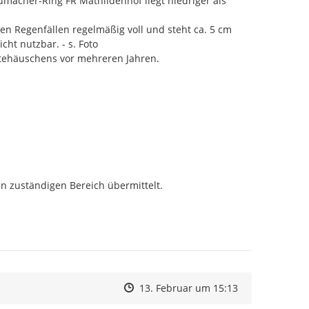
acher-Ring FR Mathildenhof liegt niedriger als 
en Regenfällen regelmäßig voll und steht ca. 5 cm 
t nutzbar. - s. Foto

tehäuschens vor mehreren Jahren.
n zuständigen Bereich übermittelt.

Zeitpunkt des Erstellens
Zeitpunkt des Erstellens
Zur Äußerung
13. Februar um 15:13