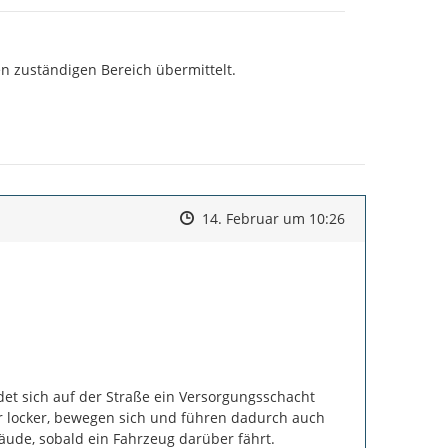
n zuständigen Bereich übermittelt.

Zeitpunkt des Erstellens
Zeitpunkt des Erstellens
Zur Äußerung
14. Februar um 10:26
t sich auf der Straße ein Versorgungsschacht 
r locker, bewegen sich und führen dadurch auch 
äude, sobald ein Fahrzeug darüber fährt.
