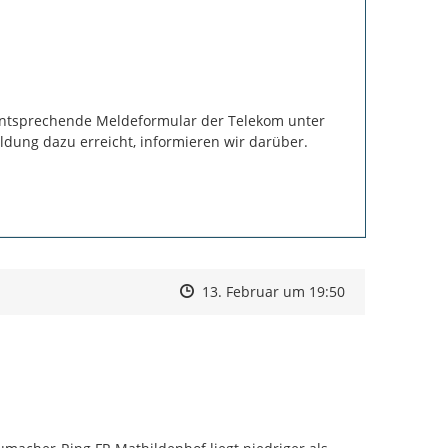
https://
entsprechende Meldeformular der Telekom unter 
telekom-hilft?samChecked=true
dung dazu erreicht, informieren wir darüber.

Zeitpunkt des Erstellens
Zeitpunkt des Erstellens
Zur Äußerung
13. Februar um 19:50