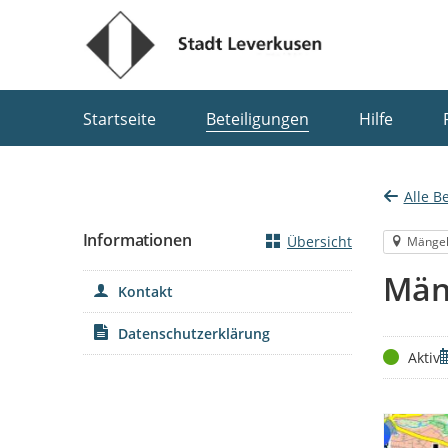
Portalnavigation
Startseite
Beteiligungen
Hilfe
Alle B
Informationen
Übersicht
Mänge
Män
Kontakt
Datenschutzerklärung
Status
Z
Aktiv