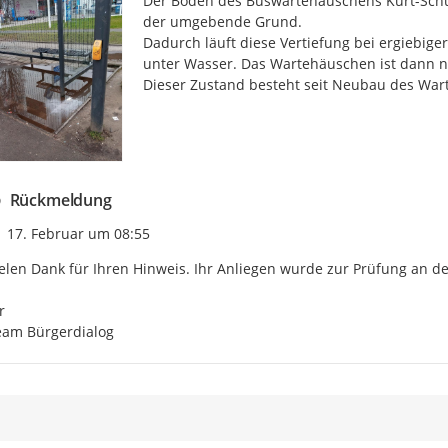
Der Boden des Buswartehäuschens Kurt-Schum
der umgebende Grund.

Dadurch läuft diese Vertiefung bei ergiebiger
unter Wasser. Das Wartehäuschen ist dann nich
Dieser Zustand besteht seit Neubau des War
Rückmeldung
Zeitpunkt des Erstellens
17. Februar um 08:55
elen Dank für Ihren Hinweis. Ihr Anliegen wurde zur Prüfung an de


eam Bürgerdialog