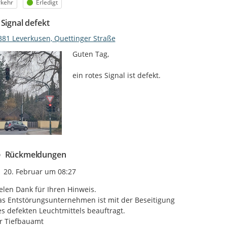
egorie
Status
rkehr
Erledigt
 Signal defekt
381 Leverkusen, Quettinger Straße
Guten Tag,

ein rotes Signal ist defekt.
Rückmeldungen
Zeitpunkt des Erstellens
20. Februar um 08:27
elen Dank für Ihren Hinweis.

s Entstörungsunternehmen ist mit der Beseitigung

s defekten Leuchtmittels beauftragt.

r Tiefbauamt