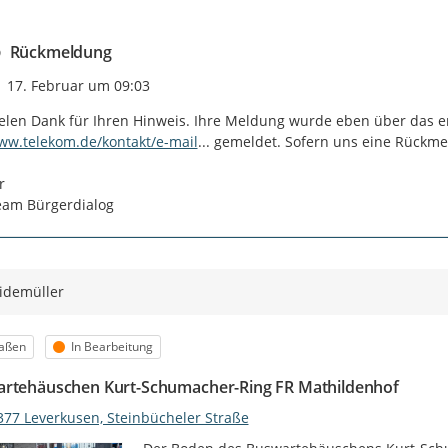
Rückmeldung
Zeitpunkt des Erstellens
17. Februar um 09:03
elen Dank für Ihren Hinweis. Ihre Meldung wurde eben über das 
-kontakt/festnetz/schadensmeldung-
ww.telekom.de/kontakt/e-mail
...
 gemeldet. Sofern uns eine Rückmel


eam Bürgerdialog
idemüller
egorie
Status
raßen
In Bearbeitung
rtehäuschen Kurt-Schumacher-Ring FR Mathildenhof
377 Leverkusen, Steinbücheler Straße