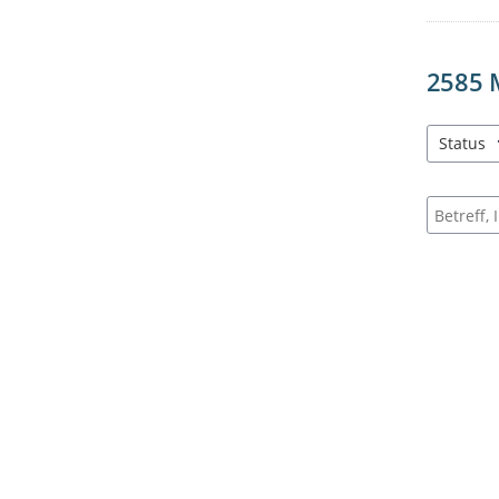
2585
Status
3 Einträg
Suche na