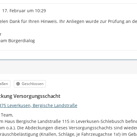
Zeitpunkt des Erstellens
17. Februar um 10:29
elen Dank für Ihren Hinweis. Ihr Anliegen wurde zur Prüfung an de


eam Bürgerdialog
egorie
Status
raßen
Geschlossen
kung Versorgungsschacht
375 Leverkusen, Bergische Landstraße
 Team,

m Haus Bergische Landstraße 115 in Leverkusen-Schlebusch befinde
om o.ä.). Die Abdeckungen dieses Versorgungsschachts sind wiede
räuschbelästigung (Knallen, Schläge, je Fahrzeugachse 1x!) im Geb