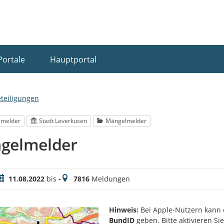
Portale
Hauptportal
eteiligungen
lmelder
Stadt Leverkusen
Mängelmelder
gelmelder
eitraum
Meldungen
11.08.2022
bis
-
7816
Meldungen
Hinweis:
Bei Apple-Nutzern kann 
BundID
geben. Bitte aktivieren S