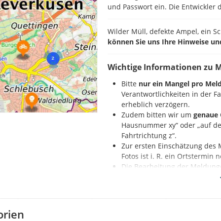
und Passwort ein. Die Entwickler d
Wilder Müll, defekte Ampel, ein S
können Sie uns Ihre Hinweise un
Wichtige Informationen zu 
Bitte
nur ein Mangel pro Mel
Verantwortlichkeiten in der 
erheblich verzögern.
Zudem bitten wir um
genaue 
Hausnummer xy“ oder „auf der
Fahrtrichtung z“.
Zur ersten Einschätzung des 
Fotos ist i. R. ein Ortstermin
Die Bearbeitung der Meldung
Nennung der Beleuchtungs
So geht es:
orien
Zuerst registrieren Sie sich auf d