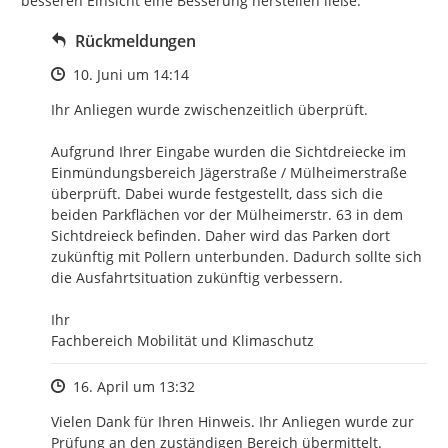
besseren Einsicht eine Besserung herstellen ließe.
Rückmeldungen
Zeitpunkt des Erstellens
10. Juni um 14:14
Ihr Anliegen wurde zwischenzeitlich überprüft. 

Aufgrund Ihrer Eingabe wurden die Sichtdreiecke im 
Einmündungsbereich Jägerstraße / Mülheimerstraße 
überprüft. Dabei wurde festgestellt, dass sich die 
beiden Parkflächen vor der Mülheimerstr. 63 in dem 
Sichtdreieck befinden. Daher wird das Parken dort 
zukünftig mit Pollern unterbunden. Dadurch sollte sich 
die Ausfahrtsituation zukünftig verbessern.

Ihr

Fachbereich Mobilität und Klimaschutz
Zeitpunkt des Erstellens
16. April um 13:32
Vielen Dank für Ihren Hinweis. Ihr Anliegen wurde zur 
Prüfung an den zuständigen Bereich übermittelt.
