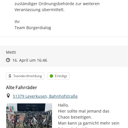
zuständiger Ordnungsbehörde zur weiteren 
Veranlassung übermittelt.

Ihr

Team Bürgerdialog
Metti
Zeitpunkt des Erstellens
Zeitpunkt des Erstellens
Zur Äußerung
16. April um 16:46
Kategorie
Status
Standardmeldung
Erledigt
Alte Fahrräder
Ort
51379 Leverkusen, Bahnhofstraße
Hallo,

Hier sollte mal jemand das 
Chaos beseitigen.

Man kann ja garnicht mehr sein 