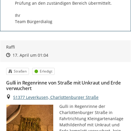
Prüfung an den zuständigen Bereich übermittelt.

Ihr

Team Bürgerdialog
Raffi
Zeitpunkt des Erstellens
Zeitpunkt des Erstellens
Zur Äußerung
17. April um 01:04
Kategorie
Status
Straßen
Erledigt
Gulli in Regenrinne von Straße mit Unkraut und Erde
verwuchert
Ort
51377 Leverkusen, Charlottenburger Straße
Gulli in Regenrinne der 
Charlottenburger Straße in 
Fahrtrichtung Kleingartenanlage 
Mathildenhof mit Unkraut und 
Erde komplett verwuchert- kein 