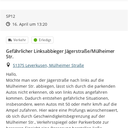
SP12
Zeitpunkt des Erstellens
Zeitpunkt des Erstellens
Zur Äußerung
16. April um 13:20
Kategorie
Status
Verkehr
Erledigt
Gefährlicher Linksabbieger Jägerstraße/Mülheimer
Str.
Ort
51375 Leverkusen, Mülheimer Straße
Hallo,

Möchte man von der Jägerstraße nach links auf die 
Mülheimer Str. abbiegen, lässt sich durch die parkenden 
Autos nicht erkennen, ob von links Autos angefahren 
kommen. Dadurch entstehen gefährliche Situationen, 
insbesondere, wenn Autos mit 50 oder mehr km/h auf die 
Ampel zufahren. Hier wäre eine Prüfungs wünschenswert, 
ob sich durch Geschwindigkeitsbegrenzung auf der 
Mülheimer Str., Verkehrsspiegel oder Parkverbote zur 