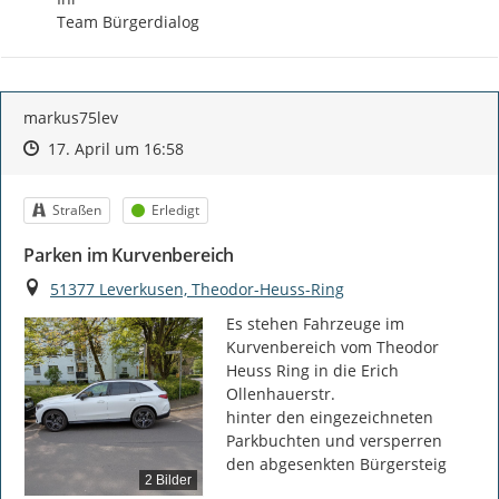
Team Bürgerdialog
markus75lev
Zeitpunkt des Erstellens
Zeitpunkt des Erstellens
Zur Äußerung
17. April um 16:58
Kategorie
Status
Straßen
Erledigt
Parken im Kurvenbereich
Ort
51377 Leverkusen, Theodor-Heuss-Ring
Es stehen Fahrzeuge im 
Kurvenbereich vom Theodor 
Heuss Ring in die Erich 
Ollenhauerstr.

hinter den eingezeichneten 
Parkbuchten und versperren 
den abgesenkten Bürgersteig
2 Bilder