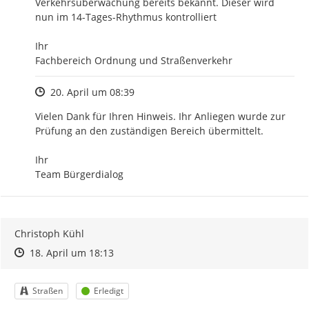
Verkehrsüberwachung bereits bekannt. Dieser wird 
nun im 14-Tages-Rhythmus kontrolliert

Ihr

Fachbereich Ordnung und Straßenverkehr
Zeitpunkt des Erstellens
20. April um 08:39
Vielen Dank für Ihren Hinweis. Ihr Anliegen wurde zur 
Prüfung an den zuständigen Bereich übermittelt.

Ihr

Team Bürgerdialog
Christoph Kühl
Zeitpunkt des Erstellens
Zeitpunkt des Erstellens
Zur Äußerung
18. April um 18:13
Kategorie
Status
Straßen
Erledigt