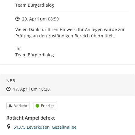
Team Bürgerdialog
Zeitpunkt des Erstellens
20. April um 08:59
Vielen Dank für Ihren Hinweis. Ihr Anliegen wurde zur 
Prüfung an den zuständigen Bereich übermittelt.

Ihr

Team Bürgerdialog
NBB
Zeitpunkt des Erstellens
Zeitpunkt des Erstellens
Zur Äußerung
17. April um 18:38
Kategorie
Status
Verkehr
Erledigt
Rotlicht Ampel defekt
Ort
51375 Leverkusen, Gezelinallee