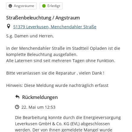
Kategorie
Status
Angsträume
Erledigt
Straßenbeleuchtung / Angstraum
Ort
51379 Leverkusen, Menchendahler Straße
S.g. Damen und Herren,

in der Menchendahler Straße im Stadtteil Opladen ist die 
komplette Beleuchtung ausgefallen.

Alle Laternen sind seit mehreren Tagen ohne Funktion.

Bitte veranlassen sie die Reparatur , vielen Dank !

Hinweis: Diese Meldung wurde nachträglich erfasst
Rückmeldungen
Zeitpunkt des Erstellens
22. Mai um 12:53
Die Bearbeitung konnte durch die Energieversorgung 
Leverkusen GmbH & Co. KG (EVL) abgeschlossen 
werden. Der von Ihnen gemeldete Mangel wurde 