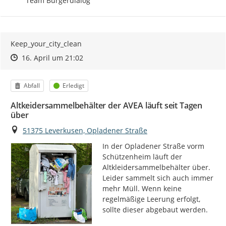
Team Bürgerdialog
Keep_your_city_clean
Zeitpunkt des Erstellens
Zeitpunkt des Erstellens
Zur Äußerung
16. April um 21:02
Kategorie
Status
Abfall
Erledigt
Altkeidersammelbehälter der AVEA läuft seit Tagen
über
Ort
51375 Leverkusen, Opladener Straße
In der Opladener Straße vorm 
Schützenheim läuft der 
Altkleidersammelbehälter über. 
Leider sammelt sich auch immer 
mehr Müll. Wenn keine 
regelmäßige Leerung erfolgt, 
sollte dieser abgebaut werden.