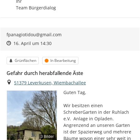
Ihr

Team Bürgerdialog
fpanagiotidou@gmail.com
Zeitpunkt des Erstellens
Zeitpunkt des Erstellens
Zur Äußerung
16. April um 14:30
Kategorie
Status
Grünflächen
In Bearbeitung
Gefahr durch herabfallende Äste
Ort
51379 Leverkusen, Wiembachallee
Guten Tag,

Wir besitzen einen 
SchreberGarten in der Ruhlach 
e.V.  Anlage in Opladen. 
Angrenzend an unseren Garten 
ist der Spazierweg und mehrere 
3 Bilder
Bäume wovon einer sehr weit in 