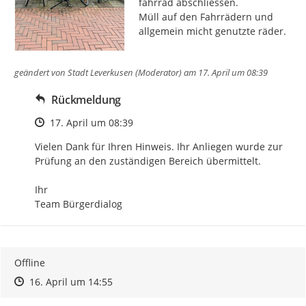
fahrrad abschliessen.

Müll auf den Fahrrädern und 
allgemein micht genutzte räder.
geändert von
Stadt Leverkusen (Moderator)
am 17. April um 08:39
Rückmeldung
Zeitpunkt des Erstellens
17. April um 08:39
Vielen Dank für Ihren Hinweis. Ihr Anliegen wurde zur 
Prüfung an den zuständigen Bereich übermittelt.

Ihr

Team Bürgerdialog
Offline
Zeitpunkt des Erstellens
Zeitpunkt des Erstellens
Zur Äußerung
16. April um 14:55