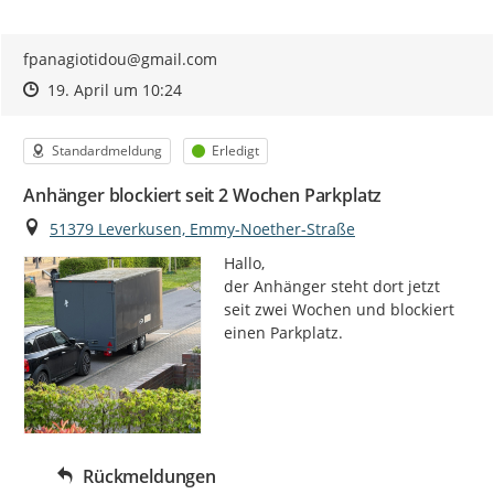
fpanagiotidou@gmail.com
Zeitpunkt des Erstellens
Zeitpunkt des Erstellens
Zur Äußerung
19. April um 10:24
Kategorie
Status
Standardmeldung
Erledigt
Anhänger blockiert seit 2 Wochen Parkplatz
Ort
51379 Leverkusen, Emmy-Noether-Straße
Hallo,

der Anhänger steht dort jetzt 
seit zwei Wochen und blockiert 
einen Parkplatz.
Rückmeldungen