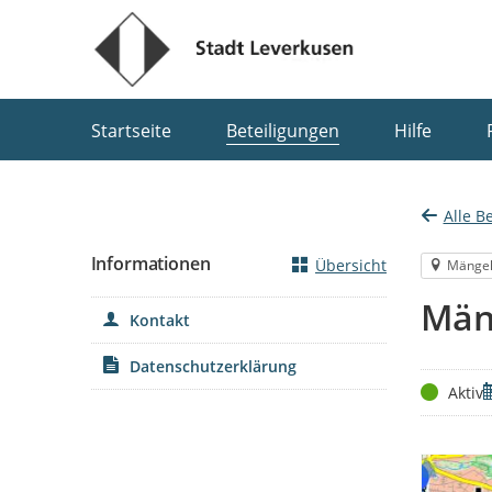
Portalnavigation
Startseite
Beteiligungen
Hilfe
Alle B
Informationen
Übersicht
Mänge
Män
Kontakt
Datenschutzerklärung
Status
Z
Aktiv