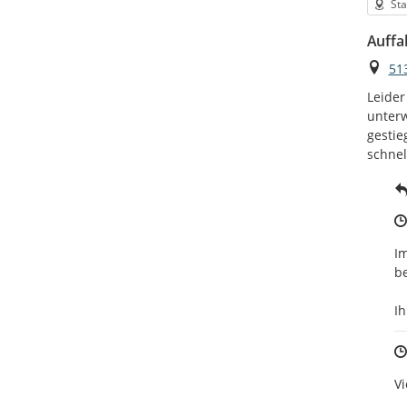
Kat
St
Auffal
Ort
51
Leider
unterw
gestie
schnel
Im
be
I
Vi