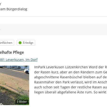


eam Bürgerdialog
0
egorie
Status
ünflächen
Erledigt
lhafte Pflege
381 Leverkusen, Im Dorf
ImPark Leverkusen Lützenkirchen Word der Ra
der Rasen kurz, aber an den Rändern zum Geh
abgeschnittene Rasenbüschel bleiben auf de
Rasenmäher den Park verlässt, wird im Anschl
auch schon seit Tagen der restliche Rasen a
liegen überall abgefallene Äste rum. So wirkt 
3 Bilder