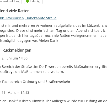
egorie
Status
andardmeldung
Erledigt
lend viele Ratten
381 Leverkusen, Unbekannte Straße
 ist mir und mehreren Anwohnern aufgefallen, das im Lützenkirch
egs sind. Diese sind mehrfach am Tag und am Abend sichtbar. Ich 
gen ist, da ich hier tagsüber noch nie Ratten wahrgenommen habe.
lstmöglich dagegen vor. Vielen Dank
Rückmeldungen
Zeitpunkt des Erstellens
2. Juni um 14:30
 Bereich der Straße ,,Im Dorf" werden bereits Maßnahmen ergriff
auftragt, die Maßnahmen zu erweitern.

hr Fachbereich Ordnung und Straßenverkehr
Zeitpunkt des Erstellens
11. Mai um 12:43
elen Dank für Ihren Hinweis. Ihr Anliegen wurde zur Prüfung an de