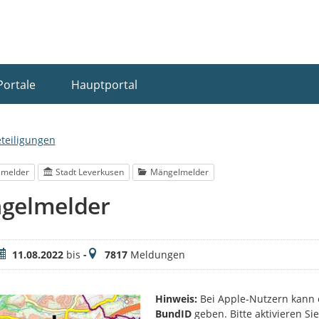
Portale
Hauptportal
eteiligungen
lmelder
Stadt Leverkusen
Mängelmelder
gelmelder
eitraum
Meldungen
11.08.2022
bis
-
7817
Meldungen
Hinweis:
Bei Apple-Nutzern kann 
BundID
geben. Bitte aktivieren S