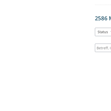
2586
Status
3 Einträg
Suche na