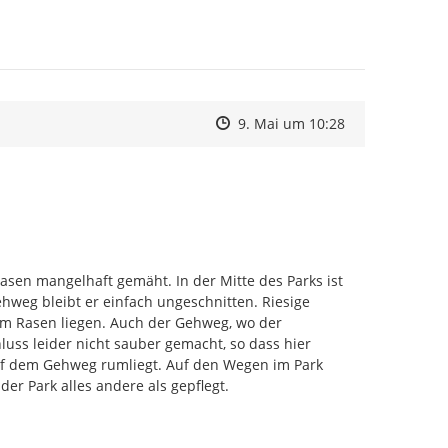
Zeitpunkt des Erstellens
Zeitpunkt des Erstellens
Zur Äußerung
9. Mai um 10:28
sen mangelhaft gemäht. In der Mitte des Parks ist 
weg bleibt er einfach ungeschnitten. Riesige 
m Rasen liegen. Auch der Gehweg, wo der 
uss leider nicht sauber gemacht, so dass hier 
uf dem Gehweg rumliegt. Auf den Wegen im Park 
der Park alles andere als gepflegt.