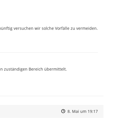
ünftig versuchen wir solche Vorfälle zu vermeiden.

n zuständigen Bereich übermittelt.

Zeitpunkt des Erstellens
Zeitpunkt des Erstellens
Zur Äußerung
8. Mai um 19:17