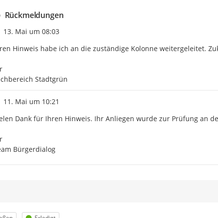
Rückmeldungen
Zeitpunkt des Erstellens
13. Mai um 08:03
ren Hinweis habe ich an die zuständige Kolonne weitergeleitet. Zuk
 

achbereich Stadtgrün
Zeitpunkt des Erstellens
11. Mai um 10:21
elen Dank für Ihren Hinweis. Ihr Anliegen wurde zur Prüfung an de


eam Bürgerdialog
egorie
Status
raßen
Erledigt