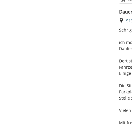
Dauer
Ort
51
Sehr g
ich mö
Dahlie
Dort s
Fahrze
Einige
Die Si
Parkpl
Stelle 
Vielen
Mit fr