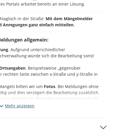
es Portals arbeitet bereits an einer Lösung.
chlagloch in der Straße:
Mit dem Mängelmelder
d Anregungen ganz einfach mitteilen.
Meldungen allgemein:
dung
. Aufgrund unterschiedlicher
Fachverwaltung würde sich die Bearbeitung sonst
Ortsangaben
. Beispielsweise „gegenüber
 rechten Seite zwischen x-Straße und y-Straße in
Mangels bitten wir um
Fotos
. Bei Meldungen ohne
 nötig und dies verzögert die Bearbeitung zusätzlich.
en zu defekter Straßenbeleuchtung können durch
mastnummer
ebenfalls beschleunigt werden.
Mehr anzeigen
ieser Plattform (Beteiligung NRW).
Bitte beachten Sie