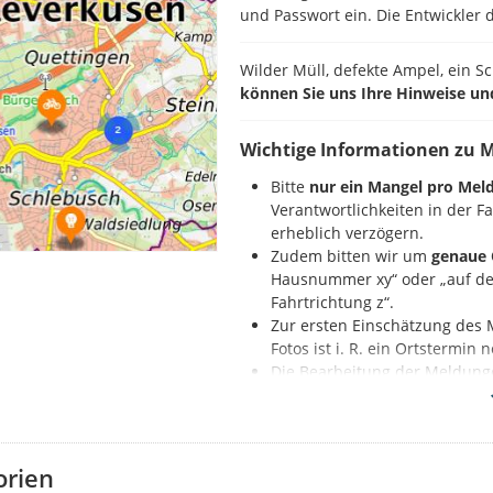
und Passwort ein. Die Entwickler d
Wilder Müll, defekte Ampel, ein S
können Sie uns Ihre Hinweise un
Wichtige Informationen zu 
Bitte
nur ein Mangel pro Mel
Verantwortlichkeiten in der 
erheblich verzögern.
Zudem bitten wir um
genaue 
Hausnummer xy“ oder „auf der
Fahrtrichtung z“.
Zur ersten Einschätzung des 
Fotos ist i. R. ein Ortstermin
Die Bearbeitung der Meldung
Nennung der Beleuchtungs
So geht es:
orien
Zuerst registrieren Sie sich auf d