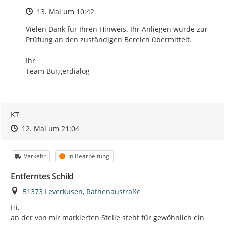
Zeitpunkt des Erstellens
13. Mai um 10:42
Vielen Dank für Ihren Hinweis. Ihr Anliegen wurde zur 
Prüfung an den zuständigen Bereich übermittelt.

Ihr

Team Bürgerdialog
KT
Zeitpunkt des Erstellens
Zeitpunkt des Erstellens
Zur Äußerung
12. Mai um 21:04
Kategorie
Status
Verkehr
In Bearbeitung
Entferntes Schild
Ort
51373 Leverkusen, Rathenaustraße
Hi,

an der von mir markierten Stelle steht für gewöhnlich ein 