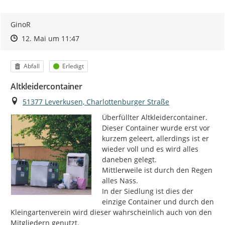
GinoR
Zeitpunkt des Erstellens
Zeitpunkt des Erstellens
Zur Äußerung
12. Mai um 11:47
Kategorie
Status
Abfall
Erledigt
Altkleidercontainer
Ort
51377 Leverkusen, Charlottenburger Straße
Überfüllter Altkleidercontainer.

Dieser Container wurde erst vor 
kurzem geleert, allerdings ist er 
wieder voll und es wird alles 
daneben gelegt.

Mittlerweile ist durch den Regen 
alles Nass.

In der Siedlung ist dies der 
einzige Container und durch den 
Kleingartenverein wird dieser wahrscheinlich auch von den 
Mitgliedern genutzt.
