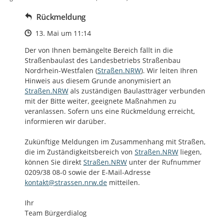
Rückmeldung
Zeitpunkt des Erstellens
13. Mai um 11:14
Der von Ihnen bemängelte Bereich fällt in die 
Straßenbaulast des Landesbetriebs Straßenbau 
http://
Nordrhein-Westfalen (
Straßen.NRW
). Wir leiten Ihren 
http://
Hinweis aus diesem Grunde anonymisiert an 
Straßen.NRW
 als zuständigen Baulastträger verbunden 
mit der Bitte weiter, geeignete Maßnahmen zu 
veranlassen. Sofern uns eine Rückmeldung erreicht, 
informieren wir darüber. 

Zukünftige Meldungen im Zusammenhang mit Straßen, 
http://
die im Zuständigkeitsbereich von 
Straßen.NRW
 liegen, 
http://
können Sie direkt 
Straßen.NRW
 unter der Rufnummer 
0209/38 08-0 sowie der E-Mail-Adresse 
kontakt@strassen.nrw.de
 mitteilen. 

Ihr

Team Bürgerdialog