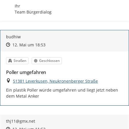
Ihr

Team Bürgerdialog
budhiw
Zeitpunkt des Erstellens
Zeitpunkt des Erstellens
Zur Äußerung
12. Mai um 18:53
Kategorie
Status
Straßen
Geschlossen
Poller umgefahren
Ort
51381 Leverkusen, Neukronenberger Straße
Ein plastik Poller würde umgefahren und liegt jetzt neben 
dem Metal Anker
thj11@gmx.net
Zeitpunkt des Erstellens
Zeitpunkt des Erstellens
Zur Äußerung