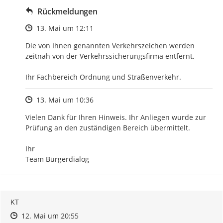
Rückmeldungen
Zeitpunkt des Erstellens
13. Mai um 12:11
Die von Ihnen genannten Verkehrszeichen werden 
zeitnah von der Verkehrssicherungsfirma entfernt.

Ihr Fachbereich Ordnung und Straßenverkehr.
Zeitpunkt des Erstellens
13. Mai um 10:36
Vielen Dank für Ihren Hinweis. Ihr Anliegen wurde zur 
Prüfung an den zuständigen Bereich übermittelt.

Ihr

Team Bürgerdialog
KT
Zeitpunkt des Erstellens
Zeitpunkt des Erstellens
Zur Äußerung
12. Mai um 20:55