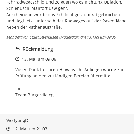
Fahrradwegeschild und zeigt an wo es Richtung Opladen, 
Schlebusch, Manfort usw geht.

Anscheinend wurde das Schild abgeräumt/abgebrochen 
und liegt jetzt unterhalb des Radweges auf der Rasenfläche 
neben der Rathenaustraße.
geändert von
Stadt Leverkusen (Moderator)
am 13. Mai um 09:06
Rückmeldung
Zeitpunkt des Erstellens
13. Mai um 09:06
Vielen Dank für Ihren Hinweis. Ihr Anliegen wurde zur 
Prüfung an den zuständigen Bereich übermittelt.

Ihr

Team Bürgerdialog
WolfgangD
Zeitpunkt des Erstellens
Zeitpunkt des Erstellens
Zur Äußerung
12. Mai um 21:03