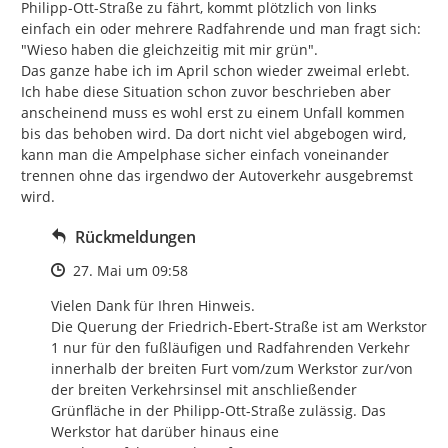
Philipp-Ott-Straße zu fährt, kommt plötzlich von links 
einfach ein oder mehrere Radfahrende und man fragt sich: 
"Wieso haben die gleichzeitig mit mir grün".

Das ganze habe ich im April schon wieder zweimal erlebt. 
Ich habe diese Situation schon zuvor beschrieben aber 
anscheinend muss es wohl erst zu einem Unfall kommen 
bis das behoben wird. Da dort nicht viel abgebogen wird, 
kann man die Ampelphase sicher einfach voneinander 
trennen ohne das irgendwo der Autoverkehr ausgebremst 
wird.
Rückmeldungen
Zeitpunkt des Erstellens
27. Mai um 09:58
Vielen Dank für Ihren Hinweis.

Die Querung der Friedrich-Ebert-Straße ist am Werkstor 
1 nur für den fußläufigen und Radfahrenden Verkehr 
innerhalb der breiten Furt vom/zum Werkstor zur/von 
der breiten Verkehrsinsel mit anschließender 
Grünfläche in der Philipp-Ott-Straße zulässig. Das 
Werkstor hat darüber hinaus eine 