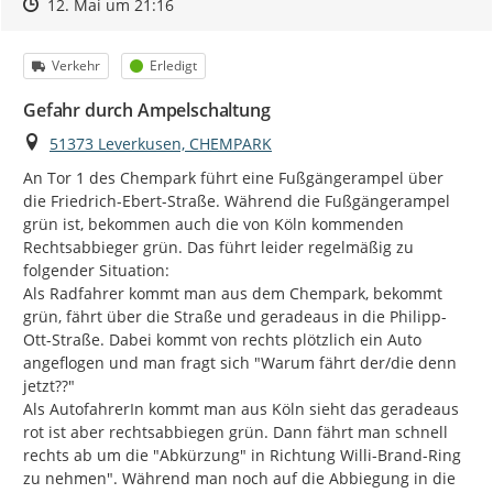
Zeitpunkt des Erstellens
Zeitpunkt des Erstellens
Zur Äußerung
12. Mai um 21:16
Kategorie
Status
Verkehr
Erledigt
Gefahr durch Ampelschaltung
Ort
51373 Leverkusen, CHEMPARK
An Tor 1 des Chempark führt eine Fußgängerampel über 
die Friedrich-Ebert-Straße. Während die Fußgängerampel 
grün ist, bekommen auch die von Köln kommenden 
Rechtsabbieger grün. Das führt leider regelmäßig zu 
folgender Situation:

Als Radfahrer kommt man aus dem Chempark, bekommt 
grün, fährt über die Straße und geradeaus in die Philipp-
Ott-Straße. Dabei kommt von rechts plötzlich ein Auto 
angeflogen und man fragt sich "Warum fährt der/die denn 
jetzt??"

Als AutofahrerIn kommt man aus Köln sieht das geradeaus 
rot ist aber rechtsabbiegen grün. Dann fährt man schnell 
rechts ab um die "Abkürzung" in Richtung Willi-Brand-Ring 
zu nehmen". Während man noch auf die Abbiegung in die 