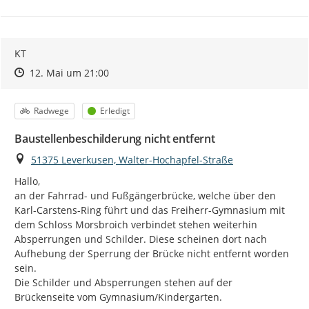
KT
Zeitpunkt des Erstellens
Zeitpunkt des Erstellens
Zur Äußerung
12. Mai um 21:00
Kategorie
Status
Radwege
Erledigt
Baustellenbeschilderung nicht entfernt
Ort
51375 Leverkusen, Walter-Hochapfel-Straße
Hallo,

an der Fahrrad- und Fußgängerbrücke, welche über den 
Karl-Carstens-Ring führt und das Freiherr-Gymnasium mit 
dem Schloss Morsbroich verbindet stehen weiterhin 
Absperrungen und Schilder. Diese scheinen dort nach 
Aufhebung der Sperrung der Brücke nicht entfernt worden 
sein.

Die Schilder und Absperrungen stehen auf der 
Brückenseite vom Gymnasium/Kindergarten.