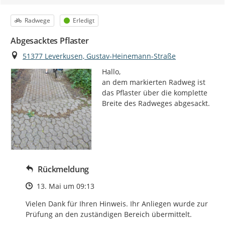
Kategorie
Status
Radwege
Erledigt
Abgesacktes Pflaster
Ort
51377 Leverkusen, Gustav-Heinemann-Straße
Hallo,

an dem markierten Radweg ist 
das Pflaster über die komplette 
Breite des Radweges abgesackt.
Rückmeldung
Zeitpunkt des Erstellens
13. Mai um 09:13
Vielen Dank für Ihren Hinweis. Ihr Anliegen wurde zur 
Prüfung an den zuständigen Bereich übermittelt.
