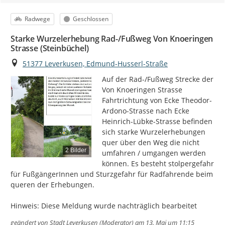
Kategorie
Status
Radwege
Geschlossen
Starke Wurzelerhebung Rad-/Fußweg Von Knoeringen
Strasse (Steinbüchel)
Ort
51377 Leverkusen, Edmund-Husserl-Straße
Auf der Rad-/Fußweg Strecke der 
Von Knoeringen Strasse 
Fahrtrichtung von Ecke Theodor-
Ardono-Strasse nach Ecke 
Heinrich-Lübke-Strasse befinden 
sich starke Wurzelerhebungen 
quer über den Weg die nicht 
2 Bilder
umfahren / umgangen werden 
können. Es besteht stolpergefahr 
für FußgängerInnen und Sturzgefahr für Radfahrende beim 
queren der Erhebungen.

Hinweis: Diese Meldung wurde nachträglich bearbeitet
geändert von
Stadt Leverkusen (Moderator)
am 13. Mai um 11:15