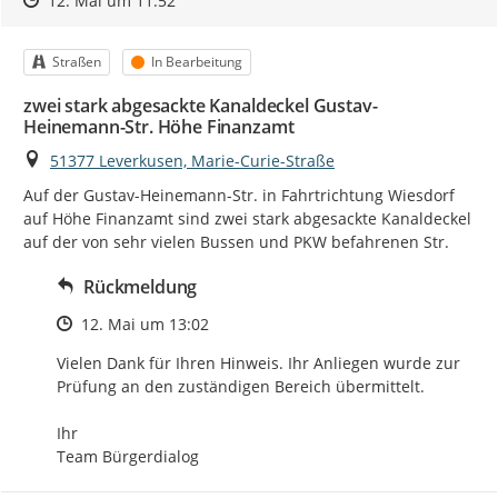
12. Mai um 11:52
Kategorie
Status
Straßen
In Bearbeitung
zwei stark abgesackte Kanaldeckel Gustav-
Heinemann-Str. Höhe Finanzamt
Ort
51377 Leverkusen, Marie-Curie-Straße
Auf der Gustav-Heinemann-Str. in Fahrtrichtung Wiesdorf 
auf Höhe Finanzamt sind zwei stark abgesackte Kanaldeckel 
auf der von sehr vielen Bussen und PKW befahrenen Str.
Rückmeldung
Zeitpunkt des Erstellens
12. Mai um 13:02
Vielen Dank für Ihren Hinweis. Ihr Anliegen wurde zur 
Prüfung an den zuständigen Bereich übermittelt.

Ihr

Team Bürgerdialog