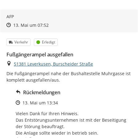
AFP
Zeitpunkt des Erstellens
Zeitpunkt des Erstellens
Zur Äußerung
13. Mai um 07:52
Kategorie
Status
Verkehr
Erledigt
Fußgängerampel ausgefallen
Ort
51381 Leverkusen, Burscheider Straße
Die Fußgängerampel nahe der Bushaltestelle Muhrgasse ist 
komplett ausgefallen/aus.
Rückmeldungen
Zeitpunkt des Erstellens
13. Mai um 13:34
Vielen Dank für Ihren Hinweis.

Das Entstörungsunternehmen ist mit der Beseitigung

der Störung beauftragt.

Die Anlage sollte wieder in betrieb sein.
