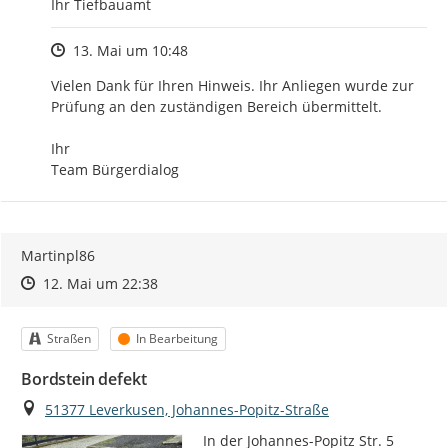
Ihr Tiefbauamt
Zeitpunkt des Erstellens
13. Mai um 10:48
Vielen Dank für Ihren Hinweis. Ihr Anliegen wurde zur 
Prüfung an den zuständigen Bereich übermittelt.

Ihr

Team Bürgerdialog
Martinpl86
Zeitpunkt des Erstellens
Zeitpunkt des Erstellens
Zur Äußerung
12. Mai um 22:38
Kategorie
Status
Straßen
In Bearbeitung
Bordstein defekt
Ort
51377 Leverkusen, Johannes-Popitz-Straße
In der Johannes-Popitz Str. 5  