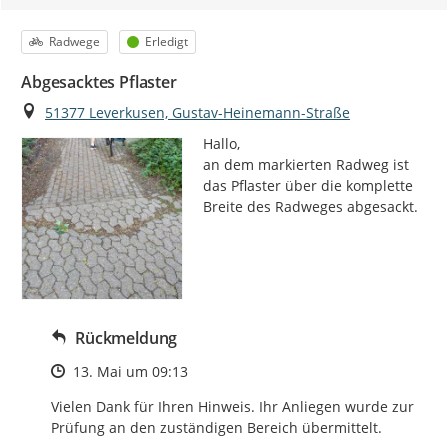
Kategorie
Status
Radwege
Erledigt
Abgesacktes Pflaster
Ort
51377 Leverkusen, Gustav-Heinemann-Straße
Hallo,

an dem markierten Radweg ist 
das Pflaster über die komplette 
Breite des Radweges abgesackt.
Rückmeldung
Zeitpunkt des Erstellens
13. Mai um 09:13
Vielen Dank für Ihren Hinweis. Ihr Anliegen wurde zur 
Prüfung an den zuständigen Bereich übermittelt.
