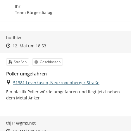
Ihr

Team Bürgerdialog
budhiw
Zeitpunkt des Erstellens
Zeitpunkt des Erstellens
Zur Äußerung
12. Mai um 18:53
Kategorie
Status
Straßen
Geschlossen
Poller umgefahren
Ort
51381 Leverkusen, Neukronenberger Straße
Ein plastik Poller würde umgefahren und liegt jetzt neben 
dem Metal Anker
thj11@gmx.net
Zeitpunkt des Erstellens
Zeitpunkt des Erstellens
Zur Äußerung