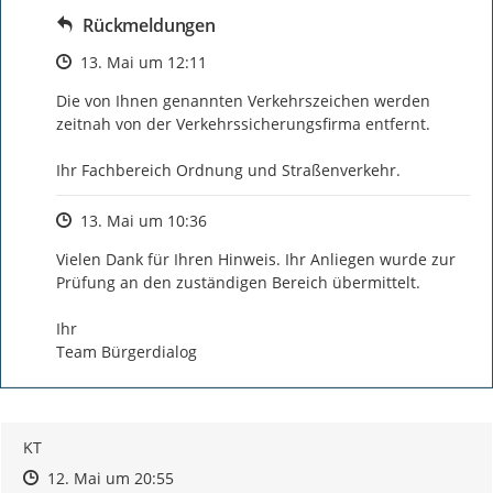
Rückmeldungen
Zeitpunkt des Erstellens
13. Mai um 12:11
Die von Ihnen genannten Verkehrszeichen werden 
zeitnah von der Verkehrssicherungsfirma entfernt.

Ihr Fachbereich Ordnung und Straßenverkehr.
Zeitpunkt des Erstellens
13. Mai um 10:36
Vielen Dank für Ihren Hinweis. Ihr Anliegen wurde zur 
Prüfung an den zuständigen Bereich übermittelt.

Ihr

Team Bürgerdialog
KT
Zeitpunkt des Erstellens
Zeitpunkt des Erstellens
Zur Äußerung
12. Mai um 20:55