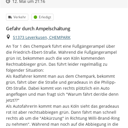
Zeitpunkt des Erstellens
Zeitpunkt des Erstellens
Zur Äußerung
12. Mai um 21:16
Kategorie
Status
Verkehr
Erledigt
Gefahr durch Ampelschaltung
Ort
51373 Leverkusen, CHEMPARK
An Tor 1 des Chempark führt eine Fußgängerampel über 
die Friedrich-Ebert-Straße. Während die Fußgängerampel 
grün ist, bekommen auch die von Köln kommenden 
Rechtsabbieger grün. Das führt leider regelmäßig zu 
folgender Situation:

Als Radfahrer kommt man aus dem Chempark, bekommt 
grün, fährt über die Straße und geradeaus in die Philipp-
Ott-Straße. Dabei kommt von rechts plötzlich ein Auto 
angeflogen und man fragt sich "Warum fährt der/die denn 
jetzt??"

Als AutofahrerIn kommt man aus Köln sieht das geradeaus 
rot ist aber rechtsabbiegen grün. Dann fährt man schnell 
rechts ab um die "Abkürzung" in Richtung Willi-Brand-Ring 
zu nehmen". Während man noch auf die Abbiegung in die 