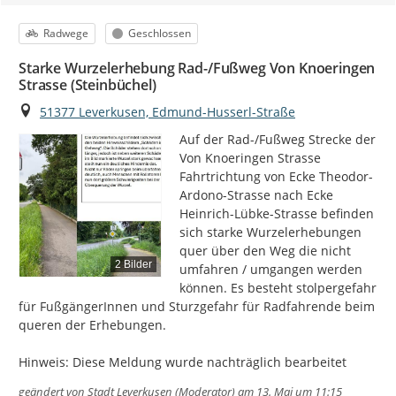
Kategorie
Status
Radwege
Geschlossen
Starke Wurzelerhebung Rad-/Fußweg Von Knoeringen
Strasse (Steinbüchel)
Ort
51377 Leverkusen, Edmund-Husserl-Straße
Auf der Rad-/Fußweg Strecke der 
Von Knoeringen Strasse 
Fahrtrichtung von Ecke Theodor-
Ardono-Strasse nach Ecke 
Heinrich-Lübke-Strasse befinden 
sich starke Wurzelerhebungen 
quer über den Weg die nicht 
2 Bilder
umfahren / umgangen werden 
können. Es besteht stolpergefahr 
für FußgängerInnen und Sturzgefahr für Radfahrende beim 
queren der Erhebungen.

Hinweis: Diese Meldung wurde nachträglich bearbeitet
geändert von
Stadt Leverkusen (Moderator)
am 13. Mai um 11:15