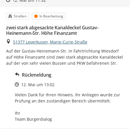
12. Mai um 11:52
Kategorie
Status
Straßen
In Bearbeitung
zwei stark abgesackte Kanaldeckel Gustav-
Heinemann-Str. Höhe Finanzamt
Ort
51377 Leverkusen, Marie-Curie-Straße
Auf der Gustav-Heinemann-Str. in Fahrtrichtung Wiesdorf 
auf Höhe Finanzamt sind zwei stark abgesackte Kanaldeckel 
auf der von sehr vielen Bussen und PKW befahrenen Str.
Rückmeldung
Zeitpunkt des Erstellens
12. Mai um 13:02
Vielen Dank für Ihren Hinweis. Ihr Anliegen wurde zur 
Prüfung an den zuständigen Bereich übermittelt.

Ihr

Team Bürgerdialog