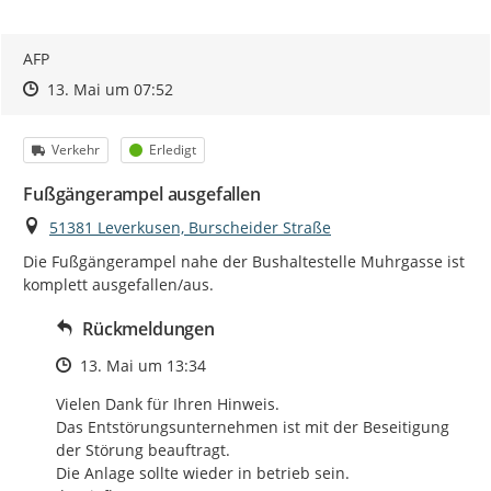
AFP
Zeitpunkt des Erstellens
Zeitpunkt des Erstellens
Zur Äußerung
13. Mai um 07:52
Kategorie
Status
Verkehr
Erledigt
Fußgängerampel ausgefallen
Ort
51381 Leverkusen, Burscheider Straße
Die Fußgängerampel nahe der Bushaltestelle Muhrgasse ist 
komplett ausgefallen/aus.
Rückmeldungen
Zeitpunkt des Erstellens
13. Mai um 13:34
Vielen Dank für Ihren Hinweis.

Das Entstörungsunternehmen ist mit der Beseitigung

der Störung beauftragt.

Die Anlage sollte wieder in betrieb sein.
