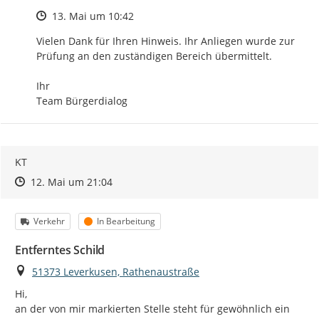
Zeitpunkt des Erstellens
13. Mai um 10:42
Vielen Dank für Ihren Hinweis. Ihr Anliegen wurde zur 
Prüfung an den zuständigen Bereich übermittelt.

Ihr

Team Bürgerdialog
KT
Zeitpunkt des Erstellens
Zeitpunkt des Erstellens
Zur Äußerung
12. Mai um 21:04
Kategorie
Status
Verkehr
In Bearbeitung
Entferntes Schild
Ort
51373 Leverkusen, Rathenaustraße
Hi,

an der von mir markierten Stelle steht für gewöhnlich ein 