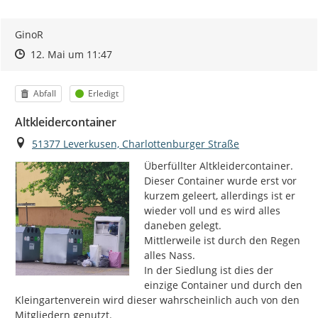
GinoR
Zeitpunkt des Erstellens
Zeitpunkt des Erstellens
Zur Äußerung
12. Mai um 11:47
Kategorie
Status
Abfall
Erledigt
Altkleidercontainer
Ort
51377 Leverkusen, Charlottenburger Straße
Überfüllter Altkleidercontainer.

Dieser Container wurde erst vor 
kurzem geleert, allerdings ist er 
wieder voll und es wird alles 
daneben gelegt.

Mittlerweile ist durch den Regen 
alles Nass.

In der Siedlung ist dies der 
einzige Container und durch den 
Kleingartenverein wird dieser wahrscheinlich auch von den 
Mitgliedern genutzt.
