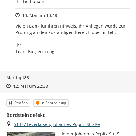
Ihr Tiefbauamt
Zeitpunkt des Erstellens
13. Mai um 10:48
Vielen Dank für Ihren Hinweis. Ihr Anliegen wurde zur 
Prüfung an den zuständigen Bereich übermittelt.

Ihr

Team Bürgerdialog
Martinpl86
Zeitpunkt des Erstellens
Zeitpunkt des Erstellens
Zur Äußerung
12. Mai um 22:38
Kategorie
Status
Straßen
In Bearbeitung
Bordstein defekt
Ort
51377 Leverkusen, Johannes-Popitz-Straße
In der Johannes-Popitz Str. 5  