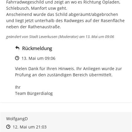
Fahrradwegeschild und zeigt an wo es Richtung Opladen, 
Schlebusch, Manfort usw geht.

Anscheinend wurde das Schild abgeräumt/abgebrochen 
und liegt jetzt unterhalb des Radweges auf der Rasenfläche 
neben der Rathenaustraße.
geändert von
Stadt Leverkusen (Moderator)
am 13. Mai um 09:06
Rückmeldung
Zeitpunkt des Erstellens
13. Mai um 09:06
Vielen Dank für Ihren Hinweis. Ihr Anliegen wurde zur 
Prüfung an den zuständigen Bereich übermittelt.

Ihr

Team Bürgerdialog
WolfgangD
Zeitpunkt des Erstellens
Zeitpunkt des Erstellens
Zur Äußerung
12. Mai um 21:03