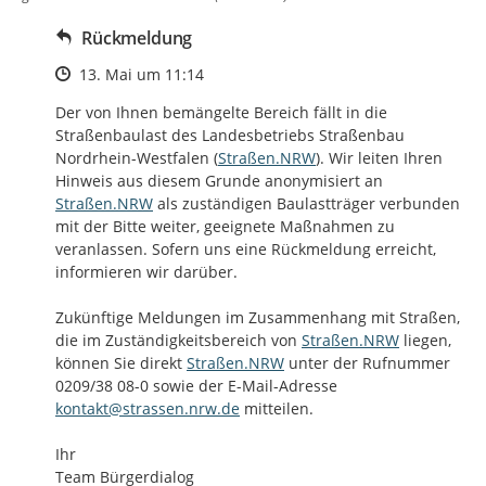
Rückmeldung
Zeitpunkt des Erstellens
13. Mai um 11:14
Der von Ihnen bemängelte Bereich fällt in die 
Straßenbaulast des Landesbetriebs Straßenbau 
http://
Nordrhein-Westfalen (
Straßen.NRW
). Wir leiten Ihren 
http://
Hinweis aus diesem Grunde anonymisiert an 
Straßen.NRW
 als zuständigen Baulastträger verbunden 
mit der Bitte weiter, geeignete Maßnahmen zu 
veranlassen. Sofern uns eine Rückmeldung erreicht, 
informieren wir darüber. 

Zukünftige Meldungen im Zusammenhang mit Straßen, 
http://
die im Zuständigkeitsbereich von 
Straßen.NRW
 liegen, 
http://
können Sie direkt 
Straßen.NRW
 unter der Rufnummer 
0209/38 08-0 sowie der E-Mail-Adresse 
kontakt@strassen.nrw.de
 mitteilen. 

Ihr

Team Bürgerdialog