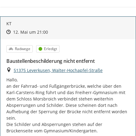
KT
Zeitpunkt des Erstellens
Zeitpunkt des Erstellens
Zur Äußerung
12. Mai um 21:00
Kategorie
Status
Radwege
Erledigt
Baustellenbeschilderung nicht entfernt
Ort
51375 Leverkusen, Walter-Hochapfel-Straße
Hallo,

an der Fahrrad- und Fußgängerbrücke, welche über den 
Karl-Carstens-Ring führt und das Freiherr-Gymnasium mit 
dem Schloss Morsbroich verbindet stehen weiterhin 
Absperrungen und Schilder. Diese scheinen dort nach 
Aufhebung der Sperrung der Brücke nicht entfernt worden 
sein.

Die Schilder und Absperrungen stehen auf der 
Brückenseite vom Gymnasium/Kindergarten.