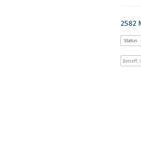
2582
Status
3 Einträg
Suche na