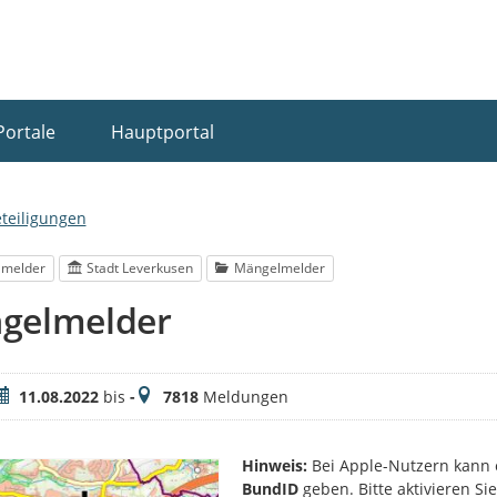
Portale
Hauptportal
eteiligungen
lmelder
Stadt Leverkusen
Mängelmelder
gelmelder
eitraum
Meldungen
11.08.2022
bis
-
7818
Meldungen
Hinweis:
Bei Apple-Nutzern kann 
BundID
geben. Bitte aktivieren S