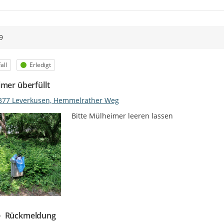
9
egorie
Status
all
Erledigt
imer überfüllt
377 Leverkusen, Hemmelrather Weg
Bitte Mülheimer leeren lassen
Rückmeldung