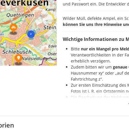
und Passwort ein. Die Entwickler d
Wilder Müll, defekte Ampel, ein S
können Sie uns Ihre Hinweise un
Wichtige Informationen zu 
Bitte
nur ein Mangel pro Mel
Verantwortlichkeiten in der 
erheblich verzögern.
Zudem bitten wir um
genaue 
Hausnummer xy“ oder „auf der
Fahrtrichtung z“.
Zur ersten Einschätzung des 
Fotos ist i. R. ein Ortstermin
Die Bearbeitung der Meldung
Nennung der Beleuchtungs
So geht es:
orien
Zuerst registrieren Sie sich auf d