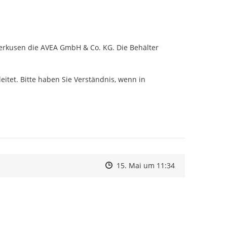
erkusen die AVEA GmbH & Co. KG. Die Behälter 
itet. Bitte haben Sie Verständnis, wenn in 
Zeitpunkt des Erstellens
Zeitpunkt des Erstellens
Zur Äußerung
15. Mai um 11:34