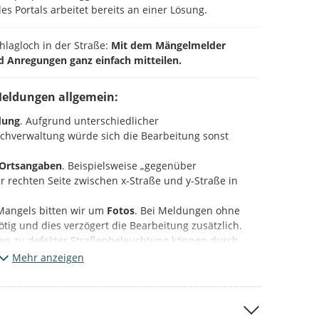
es Portals arbeitet bereits an einer Lösung.
chlagloch in der Straße:
Mit dem Mängelmelder
d Anregungen ganz einfach mitteilen.
Meldungen allgemein:
dung
. Aufgrund unterschiedlicher
Fachverwaltung würde sich die Bearbeitung sonst
Ortsangaben
. Beispielsweise „gegenüber
 rechten Seite zwischen x-Straße und y-Straße in
Mangels bitten wir um
Fotos
. Bei Meldungen ohne
 nötig und dies verzögert die Bearbeitung zusätzlich.
en zu defekter Straßenbeleuchtung können durch
mastnummer
ebenfalls beschleunigt werden.
Mehr anzeigen
ieser Plattform (Beteiligung NRW).
Bitte beachten Sie