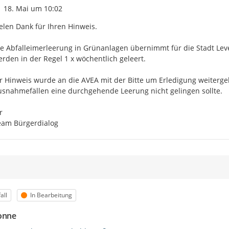
Zeitpunkt des Erstellens
18. Mai um 10:02
elen Dank für Ihren Hinweis.

e Abfalleimerleerung in Grünanlagen übernimmt für die Stadt Lev
rden in der Regel 1 x wöchentlich geleert. 

r Hinweis wurde an die AVEA mit der Bitte um Erledigung weitergele
snahmefällen eine durchgehende Leerung nicht gelingen sollte.



eam Bürgerdialog
egorie
Status
all
In Bearbeitung
onne