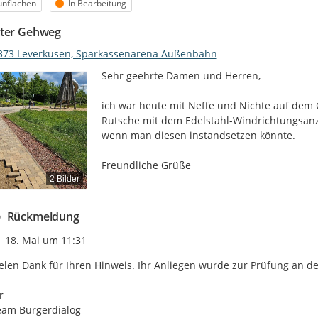
egorie
Status
ünflächen
In Bearbeitung
ter Gehweg
373 Leverkusen, Sparkassenarena Außenbahn
Sehr geehrte Damen und Herren,

ich war heute mit Neffe und Nichte auf dem
Rutsche mit dem Edelstahl-Windrichtungsanz
wenn man diesen instandsetzen könnte.

Freundliche Grüße
2 Bilder
Rückmeldung
Zeitpunkt des Erstellens
18. Mai um 11:31
elen Dank für Ihren Hinweis. Ihr Anliegen wurde zur Prüfung an de


eam Bürgerdialog