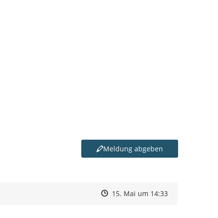
Meldung abgeben
Zeitpunkt des Erstellens
Zeitpunkt des Erstellens
Zur Äußerung
15. Mai um 14:33