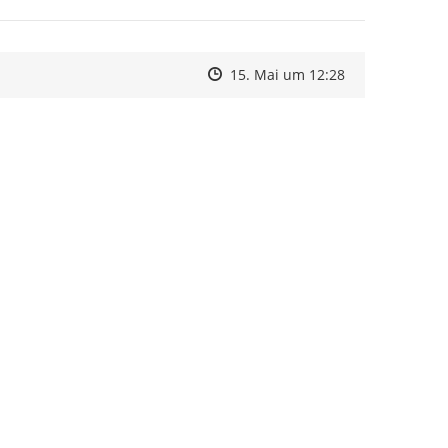
Zeitpunkt des Erstellens
Zeitpunkt des Erstellens
Zur Äußerung
15. Mai um 12:28