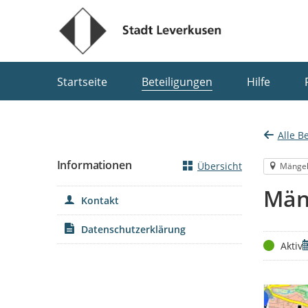
Portalnavigation
Startseite
Beteiligungen
Hilfe
Alle B
Informationen
Übersicht
Mänge
Män
Kontakt
Datenschutzerklärung
Status
Z
Aktiv