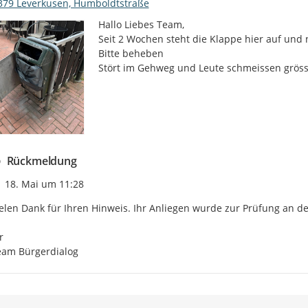
379 Leverkusen, Humboldtstraße
Hallo Liebes Team,

Seit 2 Wochen steht die Klappe hier auf und n
Bitte beheben

Stört im Gehweg und Leute schmeissen gröss
Rückmeldung
Zeitpunkt des Erstellens
18. Mai um 11:28
elen Dank für Ihren Hinweis. Ihr Anliegen wurde zur Prüfung an de


eam Bürgerdialog