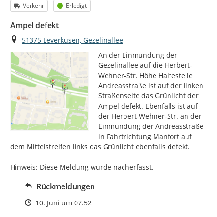
Kategorie
Status
Verkehr
Erledigt
Ampel defekt
Ort
51375 Leverkusen, Gezelinallee
An der Einmündung der 
Gezelinallee auf die Herbert-
Wehner-Str. Höhe Haltestelle 
Andreasstraße ist auf der linken 
Straßenseite das Grünlicht der 
Ampel defekt. Ebenfalls ist auf 
der Herbert-Wehner-Str. an der 
Einmündung der Andreasstraße 
in Fahrtrichtung Manfort auf 
dem Mittelstreifen links das Grünlicht ebenfalls defekt.

Hinweis: Diese Meldung wurde nacherfasst.
Rückmeldungen
Zeitpunkt des Erstellens
10. Juni um 07:52