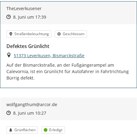
TheLeverkusener
Zeitpunkt des Erstellens
Zeitpunkt des Erstellens
Zur Äußerung
8. Juni um 17:39
Kategorie
Status
Straßenbeleuchtung
Geschlossen
Defektes Grünlicht
Ort
51373 Leverkusen, Bismarckstraße
Auf der Bismarckstraße, an der Fußgängerampel am 
Calevornia, ist ein Grünlicht für Autofahrer in Fahrtrichtung 
Bürrig defekt.
wolfgangthum@arcor.de
Zeitpunkt des Erstellens
Zeitpunkt des Erstellens
Zur Äußerung
8. Juni um 10:27
Kategorie
Status
Grünflächen
Erledigt