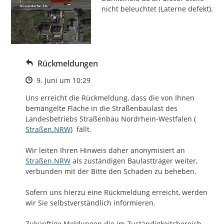
nicht beleuchtet (Laterne defekt).
Rückmeldungen
Zeitpunkt des Erstellens
9. Juni um 10:29
Uns erreicht die Rückmeldung, dass die von Ihnen 
bemängelte Fläche in die Straßenbaulast des 
http://
Landesbetriebs Straßenbau Nordrhein-Westfalen (
Straßen.NRW
)  fällt. 

http://
Wir leiten Ihren Hinweis daher anonymisiert an 
Straßen.NRW
 als zuständigen Baulastträger weiter, 
verbunden mit der Bitte den Schaden zu beheben. 

Sofern uns hierzu eine Rückmeldung erreicht, werden 
wir Sie selbstverständlich informieren. 

Zukünftige Meldungen die im Zuständigkeitsbereich 