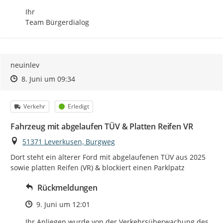
Ihr

Team Bürgerdialog
neuinlev
Zeitpunkt des Erstellens
Zeitpunkt des Erstellens
Zur Äußerung
8. Juni um 09:34
Kategorie
Status
Verkehr
Erledigt
Fahrzeug mit abgelaufen TÜV & Platten Reifen VR
Ort
51371 Leverkusen, Burgweg
Dort steht ein älterer Ford mit abgelaufenen TÜV aus 2025 
sowie platten Reifen (VR) & blockiert einen Parklpatz
Rückmeldungen
Zeitpunkt des Erstellens
9. Juni um 12:01
Ihr Anliegen wurde von der Verkehrsüberwachung des 