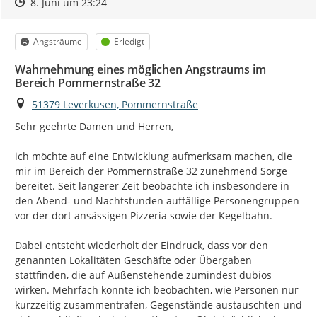
Zeitpunkt des Erstellens
Zeitpunkt des Erstellens
Zur Äußerung
8. Juni um 23:24
Kategorie
Status
Angsträume
Erledigt
Wahrnehmung eines möglichen Angstraums im
Bereich Pommernstraße 32
Ort
51379 Leverkusen, Pommernstraße
Sehr geehrte Damen und Herren,

ich möchte auf eine Entwicklung aufmerksam machen, die 
mir im Bereich der Pommernstraße 32 zunehmend Sorge 
bereitet. Seit längerer Zeit beobachte ich insbesondere in 
den Abend- und Nachtstunden auffällige Personengruppen 
vor der dort ansässigen Pizzeria sowie der Kegelbahn.

Dabei entsteht wiederholt der Eindruck, dass vor den 
genannten Lokalitäten Geschäfte oder Übergaben 
stattfinden, die auf Außenstehende zumindest dubios 
wirken. Mehrfach konnte ich beobachten, wie Personen nur 
kurzzeitig zusammentrafen, Gegenstände austauschten und 