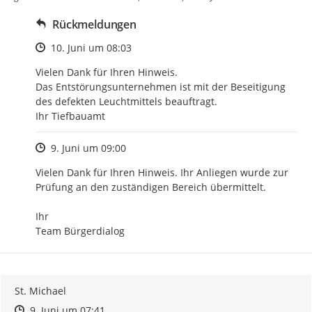
Rückmeldungen
Zeitpunkt des Erstellens
10. Juni um 08:03
Vielen Dank für Ihren Hinweis.

Das Entstörungsunternehmen ist mit der Beseitigung

des defekten Leuchtmittels beauftragt.

Ihr Tiefbauamt
Zeitpunkt des Erstellens
9. Juni um 09:00
Vielen Dank für Ihren Hinweis. Ihr Anliegen wurde zur 
Prüfung an den zuständigen Bereich übermittelt.

Ihr

Team Bürgerdialog
St. Michael
Zeitpunkt des Erstellens
Zeitpunkt des Erstellens
Zur Äußerung
9. Juni um 07:41