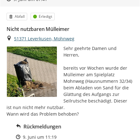
Kategorie
Status
Abfall
Erledigt
Nicht nutzbaren Mülleimer
Ort
51371 Leverkusen, Mohnweg
Sehr geehrte Damen und 
Herren,

bereits vor Wochen wurde der 
Mülleimer am Spielplatz 
Mohnweg (Hausnummern 32/34) 
beim Abladen von Sand für die 
Glättung des Aufgangs zur 
Seilrutsche beschädigt. Dieser 
ist nun nicht mehr nutzbar.

Wann wird das Problem behoben?
Rückmeldungen
Zeitpunkt des Erstellens
9. Juni um 11:19