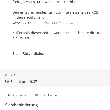
freitags von 8.00 – 24.00 Uhr erreichbar. 

Den entsprechenden Link zur Internetseite des KOD 
https://
heit-ordnung/
www.leverkusen.de/rathaus/sicher
...
Außerhalb dieser Zeiten wenden Sie sich bitte direkt an 
die Polizei. 

Ihr

Team Bürgerdialog
A. L.-H.
Zeitpunkt des Erstellens
Zeitpunkt des Erstellens
Zur Äußerung
8. Juni um 19:37
Kategorie
Status
Grünflächen
Geschlossen
Sichtbehinderung