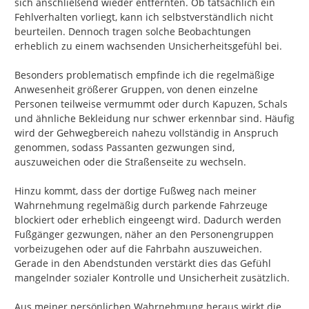
sich anschließend wieder entfernten. Ob tatsächlich ein 
Fehlverhalten vorliegt, kann ich selbstverständlich nicht 
beurteilen. Dennoch tragen solche Beobachtungen 
erheblich zu einem wachsenden Unsicherheitsgefühl bei.

Besonders problematisch empfinde ich die regelmäßige 
Anwesenheit größerer Gruppen, von denen einzelne 
Personen teilweise vermummt oder durch Kapuzen, Schals 
und ähnliche Bekleidung nur schwer erkennbar sind. Häufig 
wird der Gehwegbereich nahezu vollständig in Anspruch 
genommen, sodass Passanten gezwungen sind, 
auszuweichen oder die Straßenseite zu wechseln.

Hinzu kommt, dass der dortige Fußweg nach meiner 
Wahrnehmung regelmäßig durch parkende Fahrzeuge 
blockiert oder erheblich eingeengt wird. Dadurch werden 
Fußgänger gezwungen, näher an den Personengruppen 
vorbeizugehen oder auf die Fahrbahn auszuweichen. 
Gerade in den Abendstunden verstärkt dies das Gefühl 
mangelnder sozialer Kontrolle und Unsicherheit zusätzlich.

Aus meiner persönlichen Wahrnehmung heraus wirkt die 