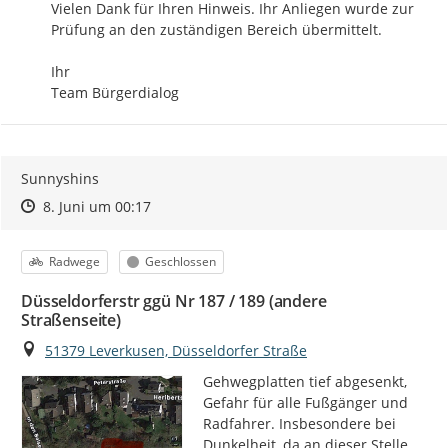
Vielen Dank für Ihren Hinweis. Ihr Anliegen wurde zur 
Prüfung an den zuständigen Bereich übermittelt.

Ihr

Team Bürgerdialog
Sunnyshins
Zeitpunkt des Erstellens
Zeitpunkt des Erstellens
Zur Äußerung
8. Juni um 00:17
Kategorie
Status
Radwege
Geschlossen
Düsseldorferstr ggü Nr 187 / 189 (andere
Straßenseite)
Ort
51379 Leverkusen, Düsseldorfer Straße
Gehwegplatten tief abgesenkt, 
Gefahr für alle Fußgänger und 
Radfahrer. Insbesondere bei 
Dunkelheit, da an dieser Stelle 