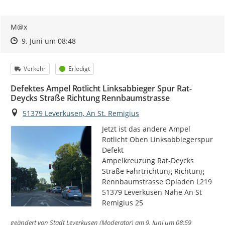
M@x
Zeitpunkt des Erstellens
Zeitpunkt des Erstellens
Zur Äußerung
9. Juni um 08:48
Kategorie
Status
Verkehr
Erledigt
Defektes Ampel Rotlicht Linksabbieger Spur Rat-
Deycks Straße Richtung Rennbaumstrasse
Ort
51379 Leverkusen, An St. Remigius
Jetzt ist das andere Ampel 
Rotlicht Oben Linksabbiegerspur 
Defekt

Ampelkreuzung Rat-Deycks 
Straße Fahrtrichtung Richtung 
Rennbaumstrasse Opladen L219 
51379 Leverkusen Nähe An St 
Remigius 25
geändert von
Stadt Leverkusen (Moderator)
am 9. Juni um 08:59