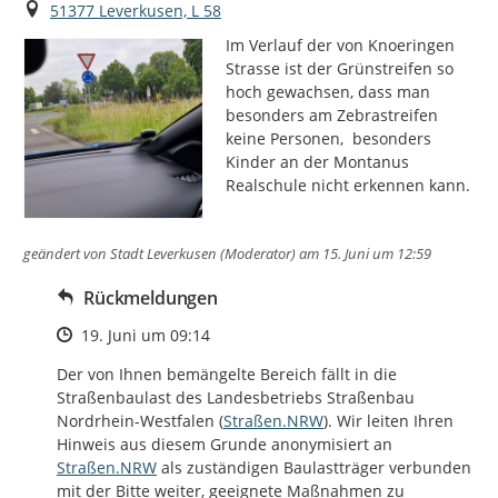
Ort
51377 Leverkusen, L 58
Im Verlauf der von Knoeringen 
Strasse ist der Grünstreifen so 
hoch gewachsen, dass man 
besonders am Zebrastreifen 
keine Personen,  besonders 
Kinder an der Montanus 
Realschule nicht erkennen kann.
geändert von
Stadt Leverkusen (Moderator)
am 15. Juni um 12:59
Rückmeldungen
Zeitpunkt des Erstellens
19. Juni um 09:14
Der von Ihnen bemängelte Bereich fällt in die 
Straßenbaulast des Landesbetriebs Straßenbau 
http://
Nordrhein-Westfalen (
Straßen.NRW
). Wir leiten Ihren 
http://
Hinweis aus diesem Grunde anonymisiert an 
Straßen.NRW
 als zuständigen Baulastträger verbunden 
mit der Bitte weiter, geeignete Maßnahmen zu 