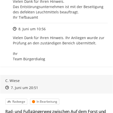
Vielen Dank für Ihren Hinweis.

Das Entstörungsunternehmen ist mit der Beseitigung

des defekten Leuchtmittels beauftragt.

Ihr Tiefbauamt
Zeitpunkt des Erstellens
8. Juni um 10:56
Vielen Dank für Ihren Hinweis. Ihr Anliegen wurde zur 
Prüfung an den zuständigen Bereich übermittelt.

Ihr

Team Bürgerdialog
C. Wiese
Zeitpunkt des Erstellens
Zeitpunkt des Erstellens
Zur Äußerung
7. Juni um 20:51
Kategorie
Status
Radwege
In Bearbeitung
Rad- und Fußgängerweg zwischen Auf dem Forst und