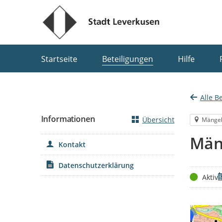
Portalnavigation
Startseite
Beteiligungen
Hilfe
Alle B
Informationen
Übersicht
Mänge
Män
Kontakt
Datenschutzerklärung
Status
Z
Aktiv