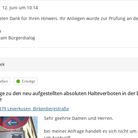
Zeitpunkt des Erstellens
12. Juni um 10:14
elen Dank für Ihren Hinweis. Ihr Anliegen wurde zur Prüfung an de


eam Bürgerdialog
ek
egorie
Status
raßen
Erledigt
ge zu den neu aufgestellten absoluten Halteverboten in de
e
379 Leverkusen, Birkenbergstraße
Sehr geehrte Damen und Herren,

bei meiner Anfrage handelt es sich nicht um
um Auskunft.
