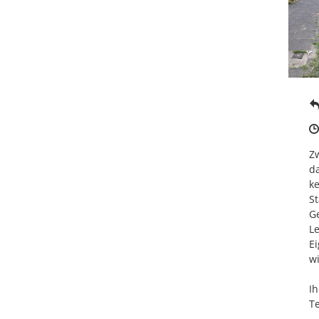
Zw
da
ke
St
Ge
Le
E
wi
Ihr
T