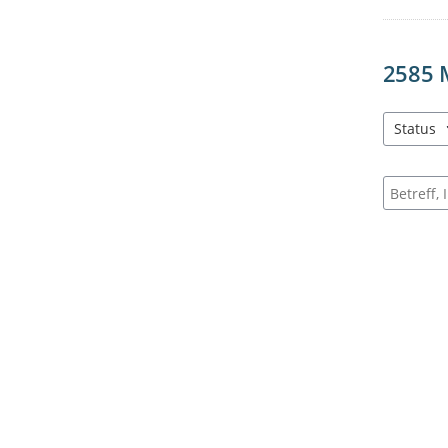
2585
Status
3 Einträg
Suche na