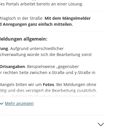
es Portals arbeitet bereits an einer Lösung.
chlagloch in der Straße:
Mit dem Mängelmelder
d Anregungen ganz einfach mitteilen.
Meldungen allgemein:
dung
. Aufgrund unterschiedlicher
Fachverwaltung würde sich die Bearbeitung sonst
Ortsangaben
. Beispielsweise „gegenüber
 rechten Seite zwischen x-Straße und y-Straße in
Mangels bitten wir um
Fotos
. Bei Meldungen ohne
 nötig und dies verzögert die Bearbeitung zusätzlich.
en zu defekter Straßenbeleuchtung können durch
mastnummer
ebenfalls beschleunigt werden.
Mehr anzeigen
ieser Plattform (Beteiligung NRW).
Bitte beachten Sie