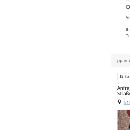
Vi
Ihr
T
ppann
Kat
St
Anfra
Straß
Ort
51