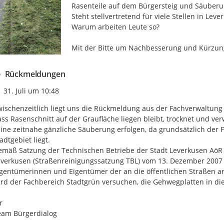
Rasenteile auf dem Bürgersteig und Säuberun
Steht stellvertretend für viele Stellen in Lever
Warum arbeiten Leute so?

Mit der Bitte um Nachbesserung und Kürzun
Rückmeldungen
Zeitpunkt des Erstellens
31. Juli um 10:48
ischenzeitlich liegt uns die Rückmeldung aus der Fachverwaltung v
ss Rasenschnitt auf der Graufläche liegen bleibt, trocknet und ve
ine zeitnahe gänzliche Säuberung erfolgen, da grundsätzlich der 
adtgebiet liegt. 

mäß Satzung der Technischen Betriebe der Stadt Leverkusen AöR (T
verkusen (Straßenreinigungssatzung TBL) vom 13. Dezember 2007 
igentümerinnen und Eigentümer der an die öffentlichen Straßen 
rd der Fachbereich Stadtgrün versuchen, die Gehwegplatten in di


eam Bürgerdialog