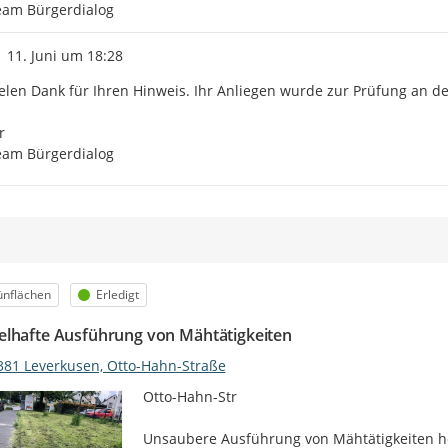
eam Bürgerdialog
Zeitpunkt des Erstellens
11. Juni um 18:28
elen Dank für Ihren Hinweis. Ihr Anliegen wurde zur Prüfung an de


eam Bürgerdialog
egorie
Status
ünflächen
Erledigt
lhafte Ausführung von Mähtätigkeiten
381 Leverkusen, Otto-Hahn-Straße
Otto-Hahn-Str

Unsaubere Ausführung von Mähtätigkeiten he