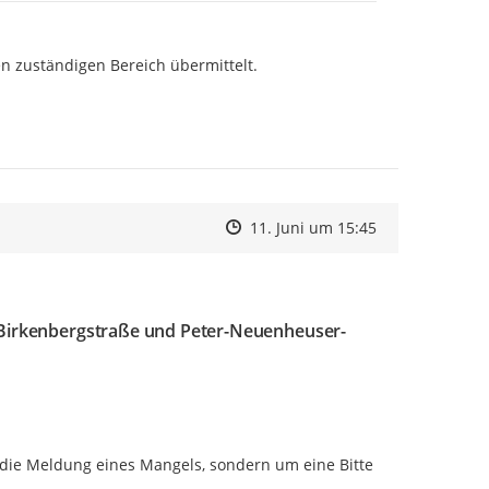
n zuständigen Bereich übermittelt.

Zeitpunkt des Erstellens
Zeitpunkt des Erstellens
Zur Äußerung
11. Juni um 15:45
r Birkenbergstraße und Peter-Neuenheuser-
 die Meldung eines Mangels, sondern um eine Bitte 