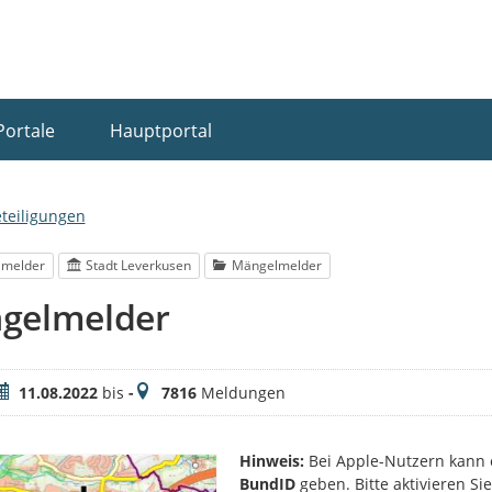
Portale
Hauptportal
eteiligungen
lmelder
Stadt Leverkusen
Mängelmelder
gelmelder
eitraum
Meldungen
11.08.2022
bis
-
7816
Meldungen
Hinweis:
Bei Apple-Nutzern kann 
BundID
geben. Bitte aktivieren S