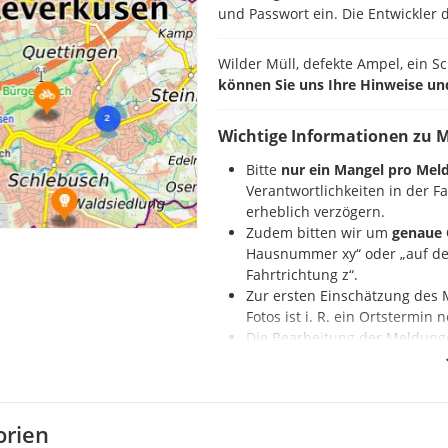
und Passwort ein. Die Entwickler d
Wilder Müll, defekte Ampel, ein S
können Sie uns Ihre Hinweise un
Wichtige Informationen zu 
Bitte
nur ein Mangel pro Mel
Verantwortlichkeiten in der 
erheblich verzögern.
Zudem bitten wir um
genaue 
Hausnummer xy“ oder „auf der
Fahrtrichtung z“.
Zur ersten Einschätzung des 
Fotos ist i. R. ein Ortstermin
Die Bearbeitung der Meldung
Nennung der Beleuchtungs
So geht es:
orien
Zuerst registrieren Sie sich auf d