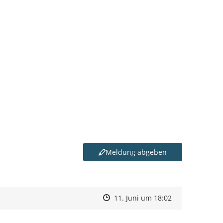
Meldung abgeben
Zeitpunkt des Erstellens
Zeitpunkt des Erstellens
Zur Äußerung
11. Juni um 18:02