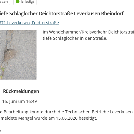
egorie
Status
raßen
Erledigt
tiefe Schlaglöcher Deichtorstraße Leverkusen Rheindorf
371 Leverkusen, Feldtorstraße
Im Wendehammer/Kreisverkehr Deichtorstraße i
tiefe Schlaglöcher in der Straße.
Rückmeldungen
Zeitpunkt des Erstellens
16. Juni um 16:49
e Bearbeitung konnte durch die Technischen Betriebe Leverkusen 
meldete Mangel wurde am 15.06.2026 beseitigt.


