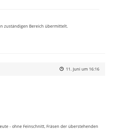
n zuständigen Bereich übermittelt.

Zeitpunkt des Erstellens
Zeitpunkt des Erstellens
Zur Äußerung
11. Juni um 16:16
ute - ohne Feinschnitt, Fräsen der überstehenden 