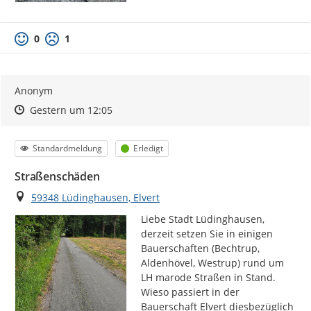
0
1
Anonym
Zeitpunkt des Erstellens
Zeitpunkt des Erstellens
Zur Äußerung
Gestern um 12:05
Kategorie
Status
Standardmeldung
Erledigt
Straßenschäden
Ort
59348 Lüdinghausen, Elvert
Liebe Stadt Lüdinghausen,

derzeit setzen Sie in einigen 
Bauerschaften (Bechtrup, 
Aldenhövel, Westrup) rund um 
LH marode Straßen in Stand.

Wieso passiert in der 
Bauerschaft Elvert diesbezüglich 