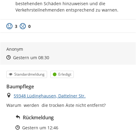
bestehenden Schäden hinzuweisen und die 
Verkehrsteilnehmenden entsprechend zu warnen.
3
0
Anonym
Zeitpunkt des Erstellens
Zeitpunkt des Erstellens
Zur Äußerung
Gestern um 08:30
Kategorie
Status
Standardmeldung
Erledigt
Baumpflege
Ort
59348 Lüdinghausen, Dattelner Str.
Warum  werden  die trocken Äste nicht entfernt?
Rückmeldung
Zeitpunkt des Erstellens
Gestern um 12:46