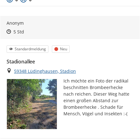
Anonym
Zeitpunkt des Erstellens
Zeitpunkt des Erstellens
Zur Äußerung
5 Std
Kategorie
Status
Standardmeldung
Neu
Stadionallee
Ort
59348 Lüdinghausen, Stadion
Ich möchte ein Foto der radikal 
beschnitten Brombeerhecke 
nach reichen. Dieser Weg hatte 
einen großen Abstand zur 
Brombeerhecke . Schade für 
Mensch, Vögel und Insekten :-(