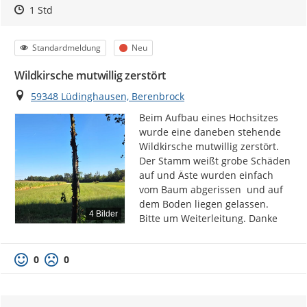
Zeitpunkt des Erstellens
Zeitpunkt des Erstellens
Zur Äußerung
1 Std
Kategorie
Status
Standardmeldung
Neu
Wildkirsche mutwillig zerstört
Ort
59348 Lüdinghausen, Berenbrock
Beim Aufbau eines Hochsitzes 
wurde eine daneben stehende 
Wildkirsche mutwillig zerstört. 
Der Stamm weißt grobe Schäden 
auf und Äste wurden einfach 
vom Baum abgerissen  und auf 
dem Boden liegen gelassen. 
4 Bilder
Bitte um Weiterleitung. Danke
0
0