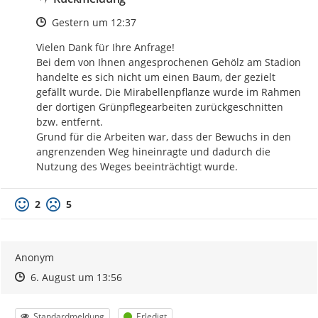
Zeitpunkt des Erstellens
Gestern um 12:37
Vielen Dank für Ihre Anfrage! 

Bei dem von Ihnen angesprochenen Gehölz am Stadion 
handelte es sich nicht um einen Baum, der gezielt 
gefällt wurde. Die Mirabellenpflanze wurde im Rahmen 
der dortigen Grünpflegearbeiten zurückgeschnitten 
bzw. entfernt. 

Grund für die Arbeiten war, dass der Bewuchs in den 
angrenzenden Weg hineinragte und dadurch die 
Nutzung des Weges beeinträchtigt wurde.
2
5
Anonym
Zeitpunkt des Erstellens
Zeitpunkt des Erstellens
Zur Äußerung
6. August um 13:56
Kategorie
Status
Standardmeldung
Erledigt