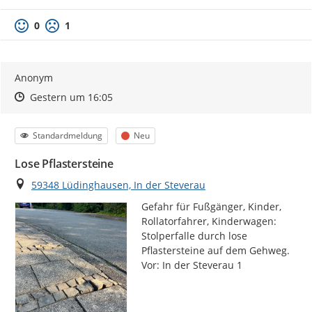
0
1
Anonym
Zeitpunkt des Erstellens
Zeitpunkt des Erstellens
Zur Äußerung
Gestern um 16:05
Kategorie
Status
Standardmeldung
Neu
Lose Pflastersteine
Ort
59348 Lüdinghausen, In der Steverau
Gefahr für Fußgänger, Kinder, 
Rollatorfahrer, Kinderwagen: 
Stolperfalle durch lose 
Pflastersteine auf dem Gehweg. 
Vor: In der Steverau 1