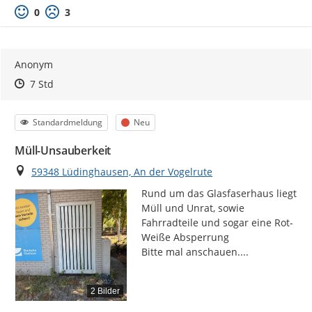
0
3
Anonym
Zeitpunkt des Erstellens
Zeitpunkt des Erstellens
Zur Äußerung
7 Std
Kategorie
Status
Standardmeldung
Neu
Müll-Unsauberkeit
Ort
59348 Lüdinghausen, An der Vogelrute
Rund um das Glasfaserhaus liegt 
Müll und Unrat, sowie 
Fahrradteile und sogar eine Rot- 
Weiße Absperrung

Bitte mal anschauen....
2 Bilder