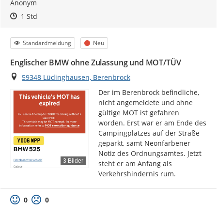
Anonym
Zeitpunkt des Erstellens
Zeitpunkt des Erstellens
Zur Äußerung
1 Std
Kategorie
Status
Standardmeldung
Neu
Englischer BMW ohne Zulassung und MOT/TÜV
Ort
59348 Lüdinghausen, Berenbrock
Der im Berenbrock befindliche, 
nicht angemeldete und ohne 
gültige MOT ist gefahren 
worden. Erst war er am Ende des 
Campingplatzes auf der Straße 
geparkt, samt Neonfarbener 
Notiz des Ordnungsamtes. Jetzt 
3 Bilder
steht er am Anfang als 
Verkehrshindernis rum.
0
0