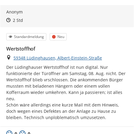
Anonym
Zeitpunkt des Erstellens
Zeitpunkt des Erstellens
Zur Äußerung
2 Std
Kategorie
Status
Standardmeldung
Neu
Wertstoffhof
Ort
59348 Lüdinghausen, Albert-Einstein-Straße
Der Lüdinghauser Wertstoffhof ist nun digital. Nur 
funktionierte der Türöffner am Samstag, 08. Aug. nicht. Der 
Wertstoffhof blieb vrschlossen. Die ankommenden Bürger 
mussten mit beladenen Hängern oder einem vollen 
Kofferraum wieder umkehren. Kann ja passieren; ist alles 
neu.

Schön wäre allerdings eine kurze Mail mit dem Hinweis, 
doch wegen eines Defektes an der Anlage zu Hause zu 
bleiben. Technisch unploblematisch umzusetzen.
0
0