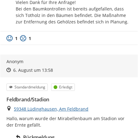
Vielen Dank für Ihre Anfrage! 

Bei den Baumkontrollen ist bereits aufgefallen, dass 
sich Totholz in den Bäumen befindet. Die Maßnahme 
zur Entfernung des Gehölzes befindet sich in Planung.
1
1
Anonym
Zeitpunkt des Erstellens
Zeitpunkt des Erstellens
Zur Äußerung
6. August um 13:58
Kategorie
Status
Standardmeldung
Erledigt
Feldbrand/Stadion
Ort
59348 Lüdinghausen, Am Feldbrand
Hallo, warum wurde der Mirabellenbaum am Stadion vor 
der Ernte gefällt.
Rückmeldung